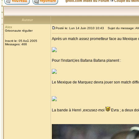
grioo.com Index du Forum
->
Coupe du Mon
Auteur
Alex
Posté le: Lun 14 Juin 2010 10:43
Sujet du message: Afr
Grioonaute régulier
Après un match assez prometteur face au Mexique q
Inscrit le: 05 Aoû 2005
Messages: 466
Pour l'instant,les Bafana Bafana planent :
Le Mexique de Marquez devra jouer son match diffici
La bande à Henri ,excusez-moi
Evra ; a deux do