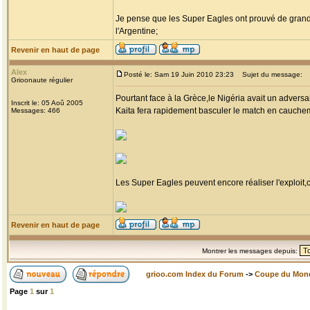
Je pense que les Super Eagles ont prouvé de grande
l'Argentine;
Revenir en haut de page
Alex
Posté le: Sam 19 Juin 2010 23:23
Sujet du message:
Grioonaute régulier
Pourtant face à la Grèce,le Nigéria avait un advers
Inscrit le: 05 Aoû 2005
Kaita fera rapidement basculer le match en cauchem
Messages: 466
Les Super Eagles peuvent encore réaliser l'exploit,c'
Revenir en haut de page
Montrer les messages depuis:
grioo.com Index du Forum
->
Coupe du Mon
Page
1
sur
1