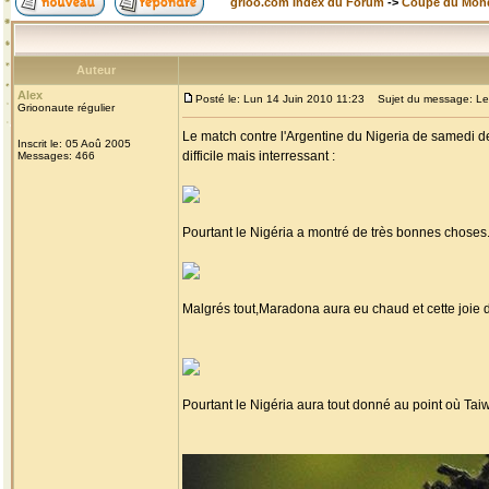
grioo.com Index du Forum
->
Coupe du Mon
Auteur
Alex
Posté le: Lun 14 Juin 2010 11:23
Sujet du message: Le Ni
Grioonaute régulier
Le match contre l'Argentine du Nigeria de samedi de
Inscrit le: 05 Aoû 2005
difficile mais interressant :
Messages: 466
Pourtant le Nigéria a montré de très bonnes choses
Malgrés tout,Maradona aura eu chaud et cette joie 
Pourtant le Nigéria aura tout donné au point où Taiw