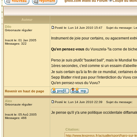
grioo.com Index du Forum
->
Coupe du Mon
Auteur
Dilo
Posté le: Lun 14 Juin 2010 15:47
Sujet du message: Le
Grioonaute régulier
Instrument de joie pour certains, ou agacement extr
Inscrit le: 01 Jan 2005
Messages: 322
Qu'en pensez-vous
du Vuvuzela-"la corne de biche
Perso je suis plutôt "basket ball", mais le Mundial f
1ères secondes, c'est comme si un essaim d'abeilles
Je suis certain qu'à la fin de ce mundial, certaines
Sepp Blatter n'est pas pour l'interdiction du Vuvu
Qu'en pensez-vous du Vuvu?
Revenir en haut de page
Alex
Posté le: Lun 14 Juin 2010 22:39
Sujet du message:
Grioonaute régulier
Je pense qu'il y'a une politique occidentale diffamato
Inscrit le: 05 Aoû 2005
Messages: 466
Citation:
http://www.lexpress.fr/actualite/sport/haro-sur