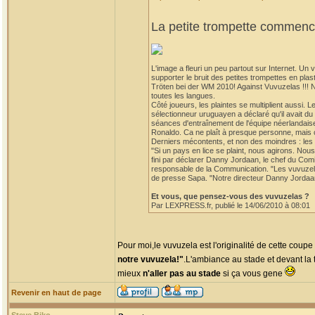
La petite trompette commence
L'image a fleuri un peu partout sur Internet. U
supporter le bruit des petites trompettes en p
Tröten bei der WM 2010! Against Vuvuzelas !!! 
toutes les langues.
Côté joueurs, les plaintes se multiplient aussi. 
sélectionneur uruguayen a déclaré qu'il avait d
séances d'entraînement de l'équipe néerlandaise
Ronaldo. Ca ne plaît à presque personne, mais ce
Derniers mécontents, et non des moindres : les 
"Si un pays en lice se plaint, nous agirons. Nou
fini par déclarer Danny Jordaan, le chef du Co
responsable de la Communication. "Les vuvuzelas
de presse Sapa. "Notre directeur Danny Jordaan n'
Et vous, que pensez-vous des vuvuzelas ?
Par LEXPRESS.fr, publié le 14/06/2010 à 08:01
Pour moi,le vuvuzela est l'originalité de cette coup
notre vuvuzela!"
.L'ambiance au stade et devant la t
mieux
n'aller pas au stade
si ça vous gene
Revenir en haut de page