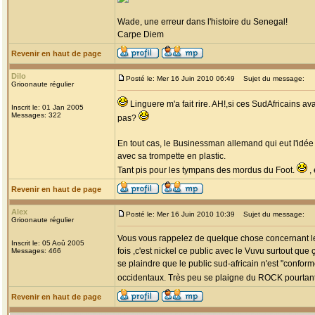
Wade, une erreur dans l'histoire du Senegal!
Carpe Diem
Revenir en haut de page
Dilo
Posté le: Mer 16 Juin 2010 06:49
Sujet du message:
Grioonaute régulier
Linguere m'a fait rire. AH!,si ces SudAfricains a
Inscrit le: 01 Jan 2005
Messages: 322
pas?
En tout cas, le Businessman allemand qui eut l'idée
avec sa trompette en plastic.
Tant pis pour les tympans des mordus du Foot.
, 
Revenir en haut de page
Alex
Posté le: Mer 16 Juin 2010 10:39
Sujet du message:
Grioonaute régulier
Vous vous rappelez de quelque chose concernant le p
Inscrit le: 05 Aoû 2005
fois ,c'est nickel ce public avec le Vuvu surtout que
Messages: 466
se plaindre que le public sud-africain n'est "confo
occidentaux. Très peu se plaigne du ROCK pourtant 
Revenir en haut de page