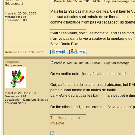
Steve Biko
Posté le: Mar 15 Juin 2010 14:32
Sujet du message: Les
Grioonaute 1
Mais toi tu n'as pas mal aux oreilles. C'est bien le
Inscrit le: 25 Déc 2005
Les sud africains sont entrain de se tirer une balle 
Messages: 185
Localisation: IDF
comme d'habitude n'ont pas vu cet aspect. Ils dorme
_________________
"Soit tu es vivant, soit tu es mort et quand tu es mort
n'arrive pas dans la vie à soulever la montagne de l
Steve Bantu Biko
Revenir en haut de page
Linguere
Posté le: Mer 16 Juin 2010 00:31
Sujet du message:
Bon posteur
On va mettre notre fierte africaine on the side for
Oui, ca fait partie de la culture sud-africaine, but 
partie quand meme d'un match de foot!!!
Inscrit le: 29 Déc 2005
La FIFA ne devrait pas les bannir mais peut-etre di
Messages: 994
Localisation: Dans Les Bras de
Youssou Ndour
On the other hand, ils ont cree une "vuvuzela app" po
_________________
The Humanitarian
My Love