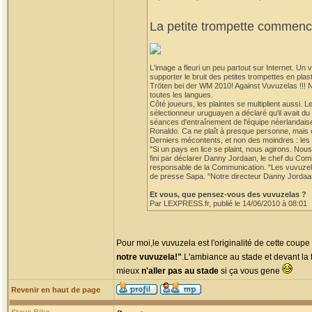
La petite trompette commence
L'image a fleuri un peu partout sur Internet. U
supporter le bruit des petites trompettes en p
Tröten bei der WM 2010! Against Vuvuzelas !!! 
toutes les langues.
Côté joueurs, les plaintes se multiplient aussi. 
sélectionneur uruguayen a déclaré qu'il avait d
séances d'entraînement de l'équipe néerlandaise
Ronaldo. Ca ne plaît à presque personne, mais ce
Derniers mécontents, et non des moindres : les 
"Si un pays en lice se plaint, nous agirons. Nou
fini par déclarer Danny Jordaan, le chef du Co
responsable de la Communication. "Les vuvuzelas
de presse Sapa. "Notre directeur Danny Jordaan n'
Et vous, que pensez-vous des vuvuzelas ?
Par LEXPRESS.fr, publié le 14/06/2010 à 08:01
Pour moi,le vuvuzela est l'originalité de cette coup
notre vuvuzela!"
.L'ambiance au stade et devant la t
mieux
n'aller pas au stade
si ça vous gene
Revenir en haut de page