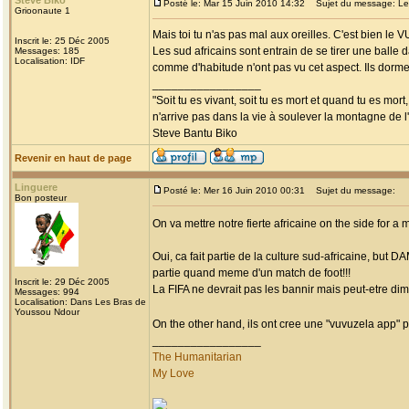
Steve Biko
Posté le: Mar 15 Juin 2010 14:32
Sujet du message: Les
Grioonaute 1
Mais toi tu n'as pas mal aux oreilles. C'est bien le
Inscrit le: 25 Déc 2005
Les sud africains sont entrain de se tirer une balle 
Messages: 185
Localisation: IDF
comme d'habitude n'ont pas vu cet aspect. Ils dorme
_________________
"Soit tu es vivant, soit tu es mort et quand tu es mort
n'arrive pas dans la vie à soulever la montagne de l
Steve Bantu Biko
Revenir en haut de page
Linguere
Posté le: Mer 16 Juin 2010 00:31
Sujet du message:
Bon posteur
On va mettre notre fierte africaine on the side for
Oui, ca fait partie de la culture sud-africaine, but 
partie quand meme d'un match de foot!!!
Inscrit le: 29 Déc 2005
La FIFA ne devrait pas les bannir mais peut-etre di
Messages: 994
Localisation: Dans Les Bras de
Youssou Ndour
On the other hand, ils ont cree une "vuvuzela app" po
_________________
The Humanitarian
My Love