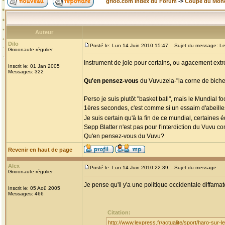
grioo.com Index du Forum
->
Coupe du Mon
Auteur
Dilo
Posté le: Lun 14 Juin 2010 15:47
Sujet du message: Le
Grioonaute régulier
Instrument de joie pour certains, ou agacement extr
Inscrit le: 01 Jan 2005
Messages: 322
Qu'en pensez-vous
du Vuvuzela-"la corne de biche
Perso je suis plutôt "basket ball", mais le Mundial f
1ères secondes, c'est comme si un essaim d'abeilles
Je suis certain qu'à la fin de ce mundial, certaines
Sepp Blatter n'est pas pour l'interdiction du Vuvu
Qu'en pensez-vous du Vuvu?
Revenir en haut de page
Alex
Posté le: Lun 14 Juin 2010 22:39
Sujet du message:
Grioonaute régulier
Je pense qu'il y'a une politique occidentale diffamato
Inscrit le: 05 Aoû 2005
Messages: 466
Citation:
http://www.lexpress.fr/actualite/sport/haro-sur