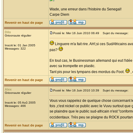
Wade, une erreur dans l'histoire du Senegal!
Carpe Diem
Revenir en haut de page
Dilo
Posté le: Mer 16 Juin 2010 06:49
Sujet du message:
Grioonaute régulier
Linguere m'a fait rire. AH!,si ces SudAfricains a
Inscrit le: 01 Jan 2005
Messages: 322
pas?
En tout cas, le Businessman allemand qui eut l'idée
avec sa trompette en plastic.
Tant pis pour les tympans des mordus du Foot.
, 
Revenir en haut de page
Alex
Posté le: Mer 16 Juin 2010 10:39
Sujet du message:
Grioonaute régulier
Vous vous rappelez de quelque chose concernant le p
Inscrit le: 05 Aoû 2005
fois ,c'est nickel ce public avec le Vuvu surtout que
Messages: 466
se plaindre que le public sud-africain n'est "confo
occidentaux. Très peu se plaigne du ROCK pourtant 
Revenir en haut de page