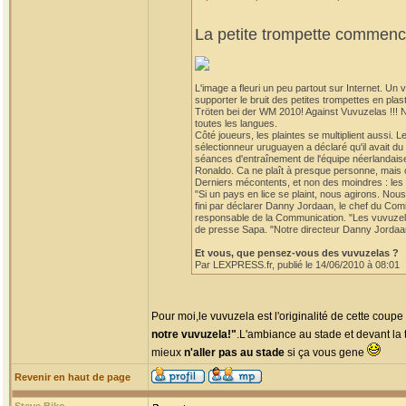
La petite trompette commence
L'image a fleuri un peu partout sur Internet. U
supporter le bruit des petites trompettes en p
Tröten bei der WM 2010! Against Vuvuzelas !!! 
toutes les langues.
Côté joueurs, les plaintes se multiplient aussi. 
sélectionneur uruguayen a déclaré qu'il avait d
séances d'entraînement de l'équipe néerlandaise
Ronaldo. Ca ne plaît à presque personne, mais ce
Derniers mécontents, et non des moindres : les 
"Si un pays en lice se plaint, nous agirons. Nou
fini par déclarer Danny Jordaan, le chef du Co
responsable de la Communication. "Les vuvuzelas
de presse Sapa. "Notre directeur Danny Jordaan n'
Et vous, que pensez-vous des vuvuzelas ?
Par LEXPRESS.fr, publié le 14/06/2010 à 08:01
Pour moi,le vuvuzela est l'originalité de cette coup
notre vuvuzela!"
.L'ambiance au stade et devant la t
mieux
n'aller pas au stade
si ça vous gene
Revenir en haut de page