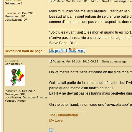
Steve Biko
Posté le: Mar 15 Juin 2010 14:32
Sujet du message: Les
Grioonaute 1
Mais toi tu n'as pas mal aux oreilles. C'est bien le
Inscrit le: 25 Déc 2005
Les sud africains sont entrain de se tirer une balle 
Messages: 185
Localisation: IDF
comme d'habitude n'ont pas vu cet aspect. Ils dorme
_________________
"Soit tu es vivant, soit tu es mort et quand tu es mort
n'arrive pas dans la vie à soulever la montagne de l
Steve Bantu Biko
Revenir en haut de page
Linguere
Posté le: Mer 16 Juin 2010 00:31
Sujet du message:
Bon posteur
On va mettre notre fierte africaine on the side for
Oui, ca fait partie de la culture sud-africaine, but 
partie quand meme d'un match de foot!!!
Inscrit le: 29 Déc 2005
La FIFA ne devrait pas les bannir mais peut-etre di
Messages: 994
Localisation: Dans Les Bras de
Youssou Ndour
On the other hand, ils ont cree une "vuvuzela app" po
_________________
The Humanitarian
My Love