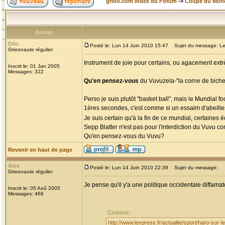
grioo.com Index du Forum
->
Coupe du Mon
Auteur
Dilo
Posté le: Lun 14 Juin 2010 15:47
Sujet du message: Le
Grioonaute régulier
Instrument de joie pour certains, ou agacement extr
Inscrit le: 01 Jan 2005
Messages: 322
Qu'en pensez-vous
du Vuvuzela-"la corne de biche
Perso je suis plutôt "basket ball", mais le Mundial f
1ères secondes, c'est comme si un essaim d'abeilles
Je suis certain qu'à la fin de ce mundial, certaines
Sepp Blatter n'est pas pour l'interdiction du Vuvu
Qu'en pensez-vous du Vuvu?
Revenir en haut de page
Alex
Posté le: Lun 14 Juin 2010 22:39
Sujet du message:
Grioonaute régulier
Je pense qu'il y'a une politique occidentale diffamato
Inscrit le: 05 Aoû 2005
Messages: 466
Citation:
http://www.lexpress.fr/actualite/sport/haro-sur