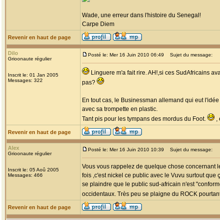
Wade, une erreur dans l'histoire du Senegal!
Carpe Diem
Revenir en haut de page
Dilo
Posté le: Mer 16 Juin 2010 06:49
Sujet du message:
Grioonaute régulier
Linguere m'a fait rire. AH!,si ces SudAfricains a
Inscrit le: 01 Jan 2005
Messages: 322
pas?
En tout cas, le Businessman allemand qui eut l'idée
avec sa trompette en plastic.
Tant pis pour les tympans des mordus du Foot.
, 
Revenir en haut de page
Alex
Posté le: Mer 16 Juin 2010 10:39
Sujet du message:
Grioonaute régulier
Vous vous rappelez de quelque chose concernant le p
Inscrit le: 05 Aoû 2005
fois ,c'est nickel ce public avec le Vuvu surtout que
Messages: 466
se plaindre que le public sud-africain n'est "confo
occidentaux. Très peu se plaigne du ROCK pourtant 
Revenir en haut de page