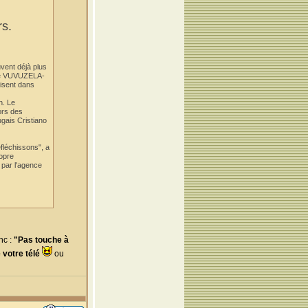
rs.
vent déjà plus
die VUVUZELA-
disent dans
n. Le
ors des
gais Cristiano
éfléchissons", a
opre
 par l'agence
nc :
"Pas touche à
 votre télé
ou