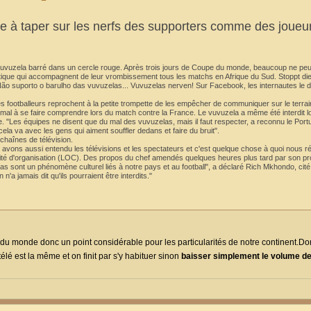
 à taper sur les nerfs des supporters comme des joueu
n vuvuzela barré dans un cercle rouge. Après trois jours de Coupe du monde, beaucoup ne peu
lastique qui accompagnent de leur vrombissement tous les matchs en Afrique du Sud. Stoppt 
Não suporto o barulho das vuvuzelas... Vuvuzelas nerven! Sur Facebook, les internautes le 
Les footballeurs reprochent à la petite trompette de les empêcher de communiquer sur le terrai
u mal à se faire comprendre lors du match contre la France. Le vuvuzela a même été interdit l
. "Les équipes ne disent que du mal des vuvuzelas, mais il faut respecter, a reconnu le Portu
la va avec les gens qui aiment souffler dedans et faire du bruit".
chaînes de télévision.
s avons aussi entendu les télévisions et les spectateurs et c'est quelque chose à quoi nous r
mité d'organisation (LOC). Des propos du chef amendés quelques heures plus tard par son pr
 sont un phénomène culturel liés à notre pays et au football", a déclaré Rich Mkhondo, cité
a jamais dit qu'ils pourraient être interdits."
e du monde donc un point considérable pour les particularités de notre continent.Do
élé est la même et on finit par s'y habituer sinon
baisser simplement le volume de