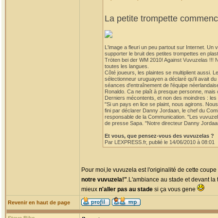
La petite trompette commence
L'image a fleuri un peu partout sur Internet. U
supporter le bruit des petites trompettes en p
Tröten bei der WM 2010! Against Vuvuzelas !!! 
toutes les langues.
Côté joueurs, les plaintes se multiplient aussi. 
sélectionneur uruguayen a déclaré qu'il avait d
séances d'entraînement de l'équipe néerlandaise
Ronaldo. Ca ne plaît à presque personne, mais ce
Derniers mécontents, et non des moindres : les 
"Si un pays en lice se plaint, nous agirons. Nou
fini par déclarer Danny Jordaan, le chef du Co
responsable de la Communication. "Les vuvuzelas
de presse Sapa. "Notre directeur Danny Jordaan n'
Et vous, que pensez-vous des vuvuzelas ?
Par LEXPRESS.fr, publié le 14/06/2010 à 08:01
Pour moi,le vuvuzela est l'originalité de cette coup
notre vuvuzela!"
.L'ambiance au stade et devant la t
mieux
n'aller pas au stade
si ça vous gene
Revenir en haut de page