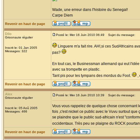
Wade, une erreur dans l'histoire du Senegal!
Carpe Diem
Revenir en haut de page
Dilo
Posté le: Mer 16 Juin 2010 06:49
Sujet du message:
Grioonaute régulier
Linguere m'a fait rire. AH!,si ces SudAfricains a
Inscrit le: 01 Jan 2005
Messages: 322
pas?
En tout cas, le Businessman allemand qui eut l'idée
avec sa trompette en plastic.
Tant pis pour les tympans des mordus du Foot.
, 
Revenir en haut de page
Alex
Posté le: Mer 16 Juin 2010 10:39
Sujet du message:
Grioonaute régulier
Vous vous rappelez de quelque chose concernant le p
Inscrit le: 05 Aoû 2005
fois ,c'est nickel ce public avec le Vuvu surtout que
Messages: 466
se plaindre que le public sud-africain n'est "confo
occidentaux. Très peu se plaigne du ROCK pourtant 
Revenir en haut de page