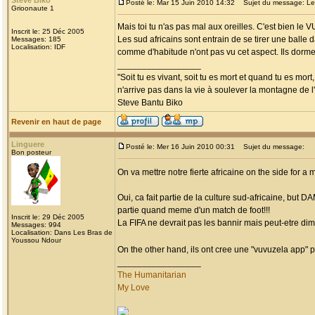
Steve Biko
Posté le: Mar 15 Juin 2010 14:32
Sujet du message: Les
Grioonaute 1
Mais toi tu n'as pas mal aux oreilles. C'est bien le
Inscrit le: 25 Déc 2005
Les sud africains sont entrain de se tirer une balle 
Messages: 185
Localisation: IDF
comme d'habitude n'ont pas vu cet aspect. Ils dorme
_________________
"Soit tu es vivant, soit tu es mort et quand tu es mort
n'arrive pas dans la vie à soulever la montagne de l
Steve Bantu Biko
Revenir en haut de page
Linguere
Posté le: Mer 16 Juin 2010 00:31
Sujet du message:
Bon posteur
On va mettre notre fierte africaine on the side for
Oui, ca fait partie de la culture sud-africaine, but 
partie quand meme d'un match de foot!!!
Inscrit le: 29 Déc 2005
La FIFA ne devrait pas les bannir mais peut-etre di
Messages: 994
Localisation: Dans Les Bras de
Youssou Ndour
On the other hand, ils ont cree une "vuvuzela app" po
_________________
The Humanitarian
My Love