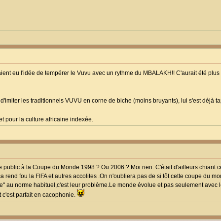
vaient eu l'idée de tempérer le Vuvu avec un rythme du MBALAKH!! C'aurait été plus 
 d'imiter les traditionnels VUVU en corne de biche (moins bruyants), lui s'est déjà
et pour la culture africaine indexée.
ublic à la Coupe du Monde 1998 ? Ou 2006 ? Moi rien. C'était d'ailleurs chiant ce
 ça rend fou la FIFA et autres accolites .On n'oubliera pas de si tôt cette coupe du 
rme" au norme habituel,c'est leur problème.Le monde évolue et pas seulement avec 
c'est parfait en cacophonie.