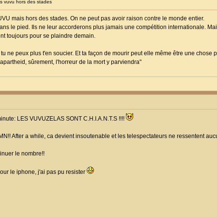
 vuvu hors des stades
 VUVU mais hors des stades. On ne peut pas avoir raison contre le monde entier.
dans le pied. Ils ne leur accorderons plus jamais une compétition internationale. Mais
nt toujours pour se plaindre demain.
, tu ne peux plus t'en soucier. Et ta façon de mourir peut elle même être une chose poli
'apartheid, sûrement, l'horreur de la mort y parviendra"
 a minute: LES VUVUZELAS SONT C.H.I.A.N.T.S !!!!
DAMN!! After a while, ca devient insoutenable et les telespectateurs ne ressentent au
minuer le nombre!!
ur le iphone, j'ai pas pu resister