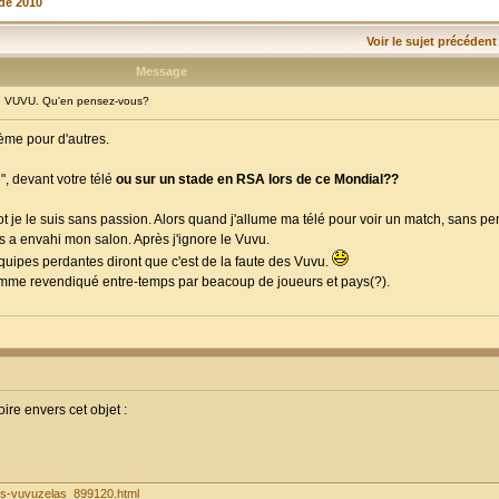
de 2010
Voir le sujet précédent
Message
 VUVU. Qu'en pensez-vous?
ème pour d'autres.
", devant votre télé
ou sur un stade en RSA lors de ce Mondial??
oot je le suis sans passion. Alors quand j'allume ma télé pour voir un match, sans p
 a envahi mon salon. Après j'ignore le Vuvu.
 équipes perdantes diront que c'est de la faute des Vuvu.
 comme revendiqué entre-temps par beacoup de joueurs et pays(?).
ire envers cet objet :
-les-vuvuzelas_899120.html