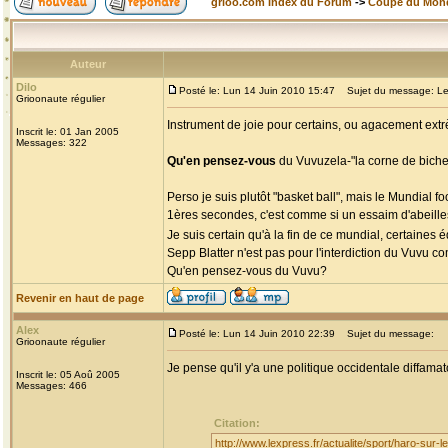
grioo.com Index du Forum
->
Coupe du Mon
Auteur
Dilo
Posté le: Lun 14 Juin 2010 15:47
Sujet du message: Le
Grioonaute régulier
Instrument de joie pour certains, ou agacement extr
Inscrit le: 01 Jan 2005
Messages: 322
Qu'en pensez-vous
du Vuvuzela-"la corne de biche
Perso je suis plutôt "basket ball", mais le Mundial f
1ères secondes, c'est comme si un essaim d'abeilles
Je suis certain qu'à la fin de ce mundial, certaines
Sepp Blatter n'est pas pour l'interdiction du Vuvu
Qu'en pensez-vous du Vuvu?
Revenir en haut de page
Alex
Posté le: Lun 14 Juin 2010 22:39
Sujet du message:
Grioonaute régulier
Je pense qu'il y'a une politique occidentale diffamato
Inscrit le: 05 Aoû 2005
Messages: 466
Citation:
http://www.lexpress.fr/actualite/sport/haro-sur