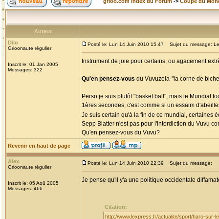
grioo.com Index du Forum
->
Coupe du Mon
Auteur
Dilo
Posté le: Lun 14 Juin 2010 15:47
Sujet du message: Le
Grioonaute régulier
Instrument de joie pour certains, ou agacement extr
Inscrit le: 01 Jan 2005
Messages: 322
Qu'en pensez-vous
du Vuvuzela-"la corne de biche
Perso je suis plutôt "basket ball", mais le Mundial f
1ères secondes, c'est comme si un essaim d'abeilles
Je suis certain qu'à la fin de ce mundial, certaines
Sepp Blatter n'est pas pour l'interdiction du Vuvu
Qu'en pensez-vous du Vuvu?
Revenir en haut de page
Alex
Posté le: Lun 14 Juin 2010 22:39
Sujet du message:
Grioonaute régulier
Je pense qu'il y'a une politique occidentale diffamato
Inscrit le: 05 Aoû 2005
Messages: 466
Citation:
http://www.lexpress.fr/actualite/sport/haro-sur