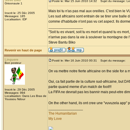
Steve Biko
Posté le: Mar 15 Juin 2010 14:32
Sujet du message: Les
Grioonaute 1
Mais toi tu n'as pas mal aux oreilles. C'est bien le
Inscrit le: 25 Déc 2005
Les sud africains sont entrain de se tirer une balle 
Messages: 185
Localisation: IDF
comme d'habitude n'ont pas vu cet aspect. Ils dorme
_________________
"Soit tu es vivant, soit tu es mort et quand tu es mort
n'arrive pas dans la vie à soulever la montagne de l
Steve Bantu Biko
Revenir en haut de page
Linguere
Posté le: Mer 16 Juin 2010 00:31
Sujet du message:
Bon posteur
On va mettre notre fierte africaine on the side for
Oui, ca fait partie de la culture sud-africaine, but 
partie quand meme d'un match de foot!!!
Inscrit le: 29 Déc 2005
La FIFA ne devrait pas les bannir mais peut-etre di
Messages: 994
Localisation: Dans Les Bras de
Youssou Ndour
On the other hand, ils ont cree une "vuvuzela app" po
_________________
The Humanitarian
My Love