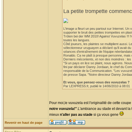
La petite trompette commence
L'image a fleuri un peu partout sur Internet. U
supporter le bruit des petites trompettes en p
Tröten bei der WM 2010! Against Vuvuzelas !!! 
toutes les langues.
Côté joueurs, les plaintes se multiplient aussi. 
sélectionneur uruguayen a déclaré qu'il avait d
séances d'entraînement de l'équipe néerlandaise
Ronaldo. Ca ne plaît à presque personne, mais ce
Derniers mécontents, et non des moindres : les 
"Si un pays en lice se plaint, nous agirons. Nou
fini par déclarer Danny Jordaan, le chef du Co
responsable de la Communication. "Les vuvuzelas
de presse Sapa. "Notre directeur Danny Jordaan n'
Et vous, que pensez-vous des vuvuzelas ?
Par LEXPRESS.fr, publié le 14/06/2010 à 08:01
Pour moi,le vuvuzela est l'originalité de cette coup
notre vuvuzela!"
.L'ambiance au stade et devant la t
mieux
n'aller pas au stade
si ça vous gene
Revenir en haut de page