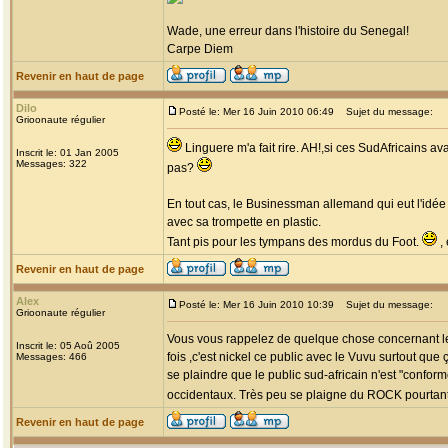
Wade, une erreur dans l'histoire du Senegal!
Carpe Diem
Revenir en haut de page
Dilo
Posté le: Mer 16 Juin 2010 06:49
Sujet du message:
Grioonaute régulier
Linguere m'a fait rire. AH!,si ces SudAfricains a
Inscrit le: 01 Jan 2005
Messages: 322
pas?
En tout cas, le Businessman allemand qui eut l'idée
avec sa trompette en plastic.
Tant pis pour les tympans des mordus du Foot.
, 
Revenir en haut de page
Alex
Posté le: Mer 16 Juin 2010 10:39
Sujet du message:
Grioonaute régulier
Vous vous rappelez de quelque chose concernant le p
Inscrit le: 05 Aoû 2005
fois ,c'est nickel ce public avec le Vuvu surtout que
Messages: 466
se plaindre que le public sud-africain n'est "confo
occidentaux. Très peu se plaigne du ROCK pourtant 
Revenir en haut de page