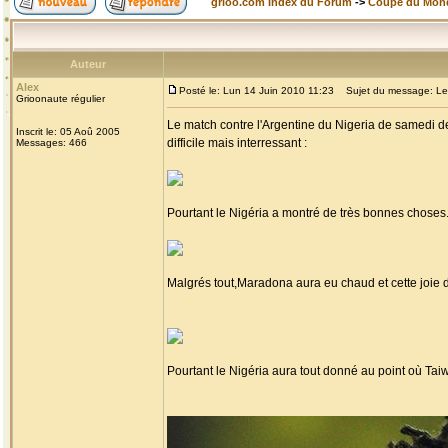
grioo.com Index du Forum
->
Coupe du Mon
Auteur
Alex
Posté le: Lun 14 Juin 2010 11:23
Sujet du message: Le Ni
Grioonaute régulier
Le match contre l'Argentine du Nigeria de samedi de
Inscrit le: 05 Aoû 2005
difficile mais interressant :
Messages: 466
Pourtant le Nigéria a montré de très bonnes choses
Malgrés tout,Maradona aura eu chaud et cette joie 
Pourtant le Nigéria aura tout donné au point où Taiw