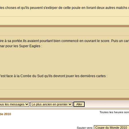
s choses et qu'ils peuvent s'extirper de cette poule en livrant deux autres match
aire à sa portée.Ils avaient pourtant bien commencé en ouvrant le score. Puis un ca
ar pour les Super Eagles :
est face à la Corrée du Sud qu'ils devront jouer les dernières cartes :
Toutes les heures so
de 2010
Sauter vers: