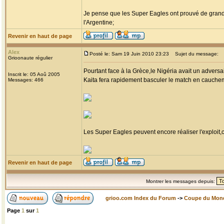
Je pense que les Super Eagles ont prouvé de grande
l'Argentine;
Revenir en haut de page
Alex
Posté le: Sam 19 Juin 2010 23:23
Sujet du message:
Grioonaute régulier
Pourtant face à la Grèce,le Nigéria avait un advers
Inscrit le: 05 Aoû 2005
Kaita fera rapidement basculer le match en cauchem
Messages: 466
Les Super Eagles peuvent encore réaliser l'exploit,c'
Revenir en haut de page
Montrer les messages depuis:
grioo.com Index du Forum
->
Coupe du Mon
Page
1
sur
1