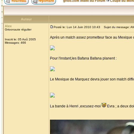
grioo.com Index du Forum
->
Coupe du Mon
Auteur
Alex
Posté le: Lun 14 Juin 2010 10:43
Sujet du message: Afr
Grioonaute régulier
Après un match assez prometteur face au Mexique q
Inscrit le: 05 Aoû 2005
Messages: 466
Pour l'instant,les Bafana Bafana planent :
Le Mexique de Marquez devra jouer son match diffici
La bande à Henri ,excusez-moi
Evra ; a deux do