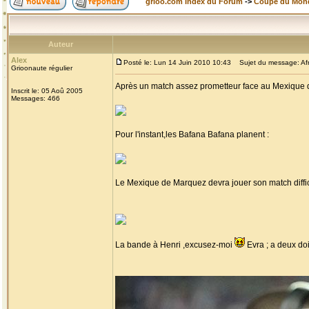
grioo.com Index du Forum
->
Coupe du Mon
Auteur
Alex
Posté le: Lun 14 Juin 2010 10:43
Sujet du message: Afr
Grioonaute régulier
Après un match assez prometteur face au Mexique q
Inscrit le: 05 Aoû 2005
Messages: 466
Pour l'instant,les Bafana Bafana planent :
Le Mexique de Marquez devra jouer son match diffici
La bande à Henri ,excusez-moi
Evra ; a deux do