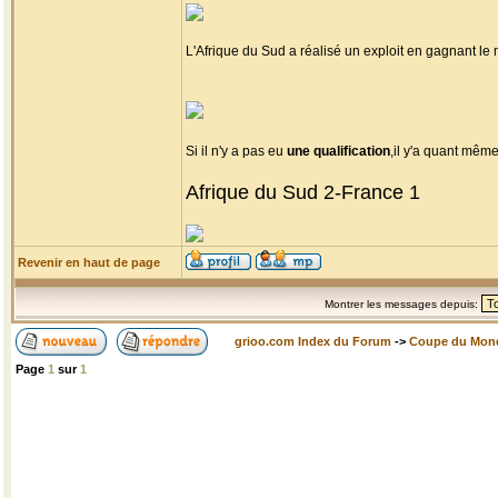
L'Afrique du Sud a réalisé un exploit en gagnant l
Si il n'y a pas eu
une qualification
,il y'a quant mêm
Afrique du Sud 2-France 1
Revenir en haut de page
Montrer les messages depuis:
grioo.com Index du Forum
->
Coupe du Mon
Page
1
sur
1