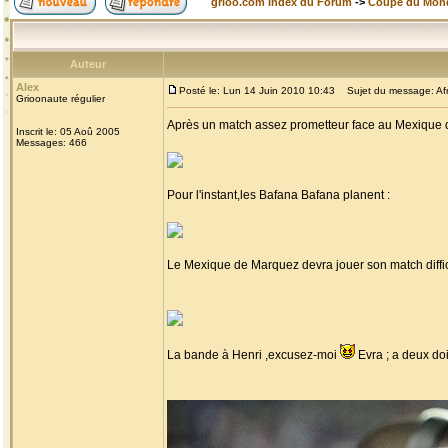
grioo.com Index du Forum
->
Coupe du Mon
Auteur
Alex
Posté le: Lun 14 Juin 2010 10:43
Sujet du message: Afr
Grioonaute régulier
Après un match assez prometteur face au Mexique q
Inscrit le: 05 Aoû 2005
Messages: 466
Pour l'instant,les Bafana Bafana planent :
Le Mexique de Marquez devra jouer son match diffici
La bande à Henri ,excusez-moi
Evra ; a deux do