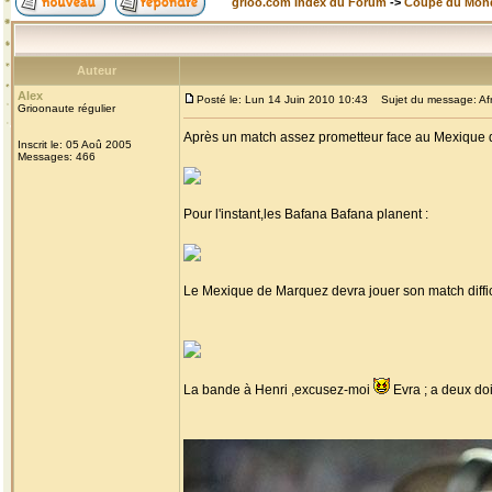
grioo.com Index du Forum
->
Coupe du Mon
Auteur
Alex
Posté le: Lun 14 Juin 2010 10:43
Sujet du message: Afr
Grioonaute régulier
Après un match assez prometteur face au Mexique q
Inscrit le: 05 Aoû 2005
Messages: 466
Pour l'instant,les Bafana Bafana planent :
Le Mexique de Marquez devra jouer son match diffici
La bande à Henri ,excusez-moi
Evra ; a deux do