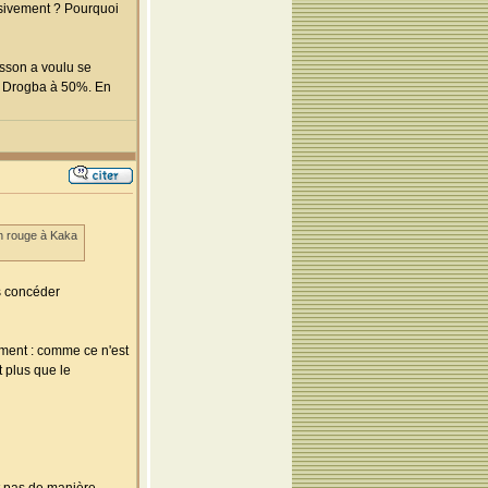
ensivement ? Pourquoi
ksson a voulu se
un Drogba à 50%. En
 un rouge à Kaka
as concéder
ement : comme ce n'est
t plus que le