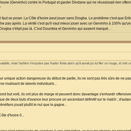
pelouse (Gervinho) contre le Portugal et garder Dindane qui ne réussissait rien off
?
l faut se poser. La Côte d'Ivoire peut jouer sans Drogba. Le problème c'est que Eri
roche pas après. La vérité c'est qu'il vaut mieux jouer avec un Gervinho à 100% qu'
 Drogba n'était pas là. C'est Doumbia et Gervinho qui avaient marqué...
valable, mais l'arbitre n'expulse pas Kader Keita alors qu'il aurait pu lui filer un rouge, et met
ur unique action dangereuse du début de partie, ils ne sont pas très sûrs de ne p
e rivalisant de talents individuels...
econd but volé, ils ont plus de marge et peuvent donc davantage s'enhardir offensiv
que de deux buts d'avance leur procure un ascendant définitif sur le match ; d'autan
néfans jouait plutôt le nul que la gagne...
ôte d'Ivoire 0...