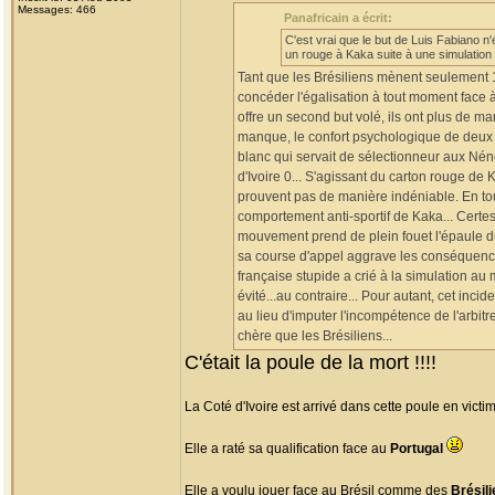
Messages: 466
Panafricain a écrit:
C'est vrai que le but de Luis Fabiano n'ét
un rouge à Kaka suite à une simulation 
Tant que les Brésiliens mènent seulement 1
concéder l'égalisation à tout moment face à 
offre un second but volé, ils ont plus de m
manque, le confort psychologique de deux b
blanc qui servait de sélectionneur aux Nénéf
d'Ivoire 0... S'agissant du carton rouge de
prouvent pas de manière indéniable. En tout 
comportement anti-sportif de Kaka... Certes
mouvement prend de plein fouet l'épaule du 
sa course d'appel aggrave les conséquenc
française stupide a crié à la simulation au
évité...au contraire... Pour autant, cet inci
au lieu d'imputer l'incompétence de l'arbitr
chère que les Brésiliens...
C'était la poule de la mort !!!!
La Coté d'Ivoire est arrivé dans cette poule en vict
Elle a raté sa qualification face au
Portugal
Elle a voulu jouer face au Brésil comme des
Brésil