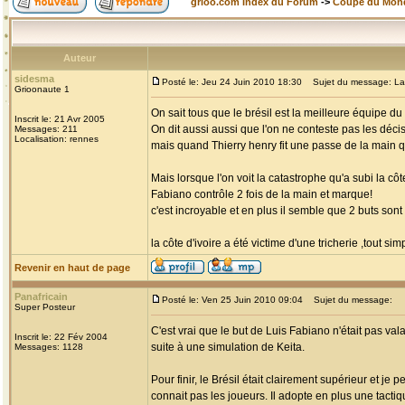
grioo.com Index du Forum
->
Coupe du Mon
Auteur
sidesma
Posté le: Jeu 24 Juin 2010 18:30
Sujet du message: La tri
Grioonaute 1
On sait tous que le brésil est la meilleure équipe 
Inscrit le: 21 Avr 2005
On dit aussi aussi que l'on ne conteste pas les décis
Messages: 211
Localisation: rennes
mais quand Thierry henry fit une passe de la main qui
Mais lorsque l'on voit la catastrophe qu'a subi la côt
Fabiano contrôle 2 fois de la main et marque!
c'est incroyable et en plus il semble que 2 buts son
la côte d'ivoire a été victime d'une tricherie ,tout si
Revenir en haut de page
Panafricain
Posté le: Ven 25 Juin 2010 09:04
Sujet du message:
Super Posteur
C'est vrai que le but de Luis Fabiano n'était pas vala
Inscrit le: 22 Fév 2004
suite à une simulation de Keita.
Messages: 1128
Pour finir, le Brésil était clairement supérieur et j
connait pas les joueurs. Il adopte en plus une tacti