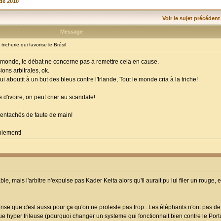
de 2010
Voir le sujet précédent
Message
cherie qui favorise le Brésil
du monde, le débat ne concerne pas à remettre cela en cause.
ions arbitrales, ok.
 aboutit à un but des bleus contre l'Irlande, Tout le monde cria à la triche!
e d'ivoire, on peut crier au scandale!
t entachés de faute de main!
mplement!
ble, mais l'arbitre n'expulse pas Kader Keita alors qu'il aurait pu lui filer un rouge
e pense que c'est aussi pour ça qu'on ne proteste pas trop...Les éléphants n'ont pas d
que hyper frileuse (pourquoi changer un systeme qui fonctionnait bien contre le Port