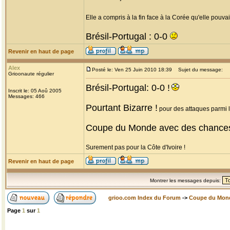
Elle a compris à la fin face à la Corée qu'elle pouvait
Brésil-Portugal : 0-0
Revenir en haut de page
Alex
Posté le: Ven 25 Juin 2010 18:39
Sujet du message:
Grioonaute régulier
Brésil-Portugal: 0-0 !
Inscrit le: 05 Aoû 2005
Messages: 466
Pourtant Bizarre !
pour des attaques parmi le
Coupe du Monde avec des chance
Surement pas pour la Côte d'Ivoire !
Revenir en haut de page
Montrer les messages depuis:
grioo.com Index du Forum
->
Coupe du Mon
Page
1
sur
1