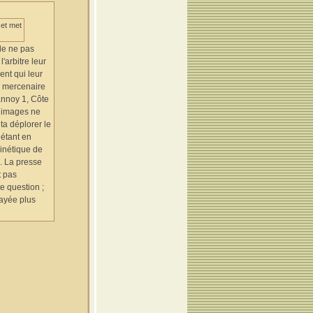
 et met
de ne pas
'arbitre leur
ent qui leur
e mercenaire
Lannoy 1, Côte
s images ne
ta déplorer le
 étant en
cinétique de
. La presse
t pas
te question ;
payée plus