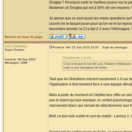
Drogba ? Pourquoi sortir le meilleur joueur sur la 
titulariser un Drogba qui est à 50% de ses moyens 
Je pense que ce sont aussi les vraies questions qu'i
couvrir en le faisant jouer pour qu'on ne le lui rep
decembre dernier, la CI a fait 2-2 avec l'Allemagne,
Revenir en haut de page
OGOTEMMELI
Posté le: Ven 25 Juin 2010 10:24
Sujet du message:
Super Posteur
Panafricain a écrit:
Inscrit le: 09 Sep 2004
Messages: 1498
C'est vrai que le but de Luis Fabiano n'était pas 
suite à une simulation de Keita.
Tant que les Brésiliens mènent seulement 1-0 sur le
l'égalisation à tout moment face à une équipe africain
Mais à partir du moment où l'arbitre leur offre un s
pas le talent qui leur manque, le confort psychologi
mercenaire blanc qui servait de sélectionneur aux Né
Bref, ce but volé scelle le sort du match : Lannoy 1, C