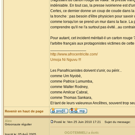
S'agissant du carton rouge de Kaka : la presse fra
indéniable. En tout cas, la presse ivoirienne est d'un
Certes, ce dernier donne un coup de coude dans la p
la tronche : pas besoin d'être physicien pour savo
comme lorsqu'on se prend un mur dans la face. La pr
comprendre qu'il ne l'a surtout pas évité...au contrair
Pour autant, cet incident méritait-il un carton rouge
l'arbitre français aux protagonistes victimes de cette
_________________
http://www.afrocentricite.com/
Umoja Ni Nguvu !!!
Les Panafricanistes doivent s'unir, ou périr...
comme Um Nyobè,
comme Patrice Lumumba,
comme Walter Rodney,
comme Amilcar Cabral,
comme Thomas Sankara,
Et tant de leurs valeureux Ancêtres, souvent trop seul
Revenir en haut de page
Alex
Posté le: Ven 25 Juin 2010 17:21
Sujet du message:
Grioonaute régulier
OGOTEMMELI a écrit:
Inscrit le: 05 Aoû 2005