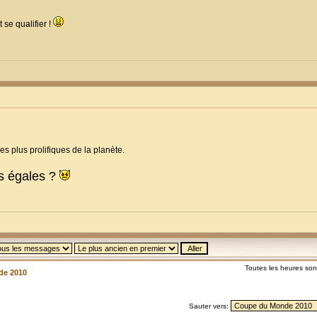
 se qualifier !
s plus prolifiques de la planète.
s égales ?
Toutes les heures so
de 2010
Sauter vers: