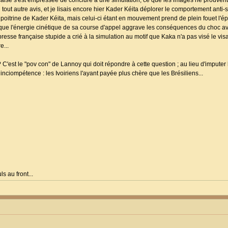
nçaise s'est empressée de conclure à une simulation, ce que les images ne prouven
 tout autre avis, et je lisais encore hier Kader Kéita déplorer le comportement anti-s
oitrine de Kader Kéita, mais celui-ci étant en mouvement prend de plein fouet l'é
ir que l'énergie cinétique de sa course d'appel aggrave les conséquences du choc 
esse française stupide a crié à la simulation au motif que Kaka n'a pas visé le vi
e...
 ? C'est le "pov con" de Lannoy qui doit répondre à cette question ; au lieu d'impute
 inciompétence : les Ivoiriens l'ayant payée plus chère que les Brésiliens...
s au front...