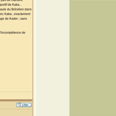
t pas de manière
portif de Kaka...
paule du Brésilien dans
avec Kaka ; exactement
sage de Kader ; sans
r l'incompétence de