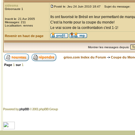
sidesma
Posté le: Jeu 24 Juin 2010 18:47
Sujet du message:
Grioonaute 1
Ils ont favorisé le Brésil en leur permettant de mar
Inscrit le: 21 Avr 2005
C'est la honte pour la coupe du monde!
Messages: 211
Localisation: rennes
Le vrai score de la confrontation c'est 1-1!
Revenir en haut de page
Montrer les messages depuis:
grioo.com Index du Forum
->
Coupe du Mon
Page
1
sur
1
Powered by
phpBB
© 2001 phpBB Group