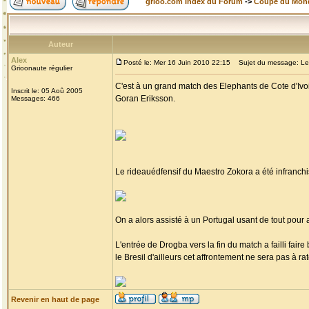
grioo.com Index du Forum
->
Coupe du Mon
Auteur
Alex
Posté le: Mer 16 Juin 2010 22:15
Sujet du message: Les E
Grioonaute régulier
C'est à un grand match des Elephants de Cote d'Ivoi
Inscrit le: 05 Aoû 2005
Goran Eriksson.
Messages: 466
Le rideauédfensif du Maestro Zokora a été infranch
On a alors assisté à un Portugal usant de tout pour a
L'entrée de Drogba vers la fin du match a failli fair
le Bresil d'ailleurs cet affrontement ne sera pas à ra
Revenir en haut de page