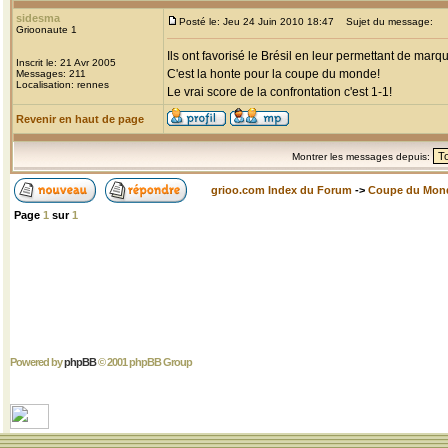
sidesma
Posté le: Jeu 24 Juin 2010 18:47
Sujet du message:
Grioonaute 1
Ils ont favorisé le Brésil en leur permettant de mar
Inscrit le: 21 Avr 2005
C'est la honte pour la coupe du monde!
Messages: 211
Localisation: rennes
Le vrai score de la confrontation c'est 1-1!
Revenir en haut de page
Montrer les messages depuis:
grioo.com Index du Forum
->
Coupe du Mon
Page
1
sur
1
Powered by
phpBB
© 2001 phpBB Group