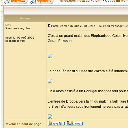
grioo.com Index du Forum
->
Coupe du Mon
Auteur
Alex
Posté le: Mer 16 Juin 2010 22:15
Sujet du message: Les E
Grioonaute régulier
C'est à un grand match des Elephants de Cote d'Ivoi
Inscrit le: 05 Aoû 2005
Goran Eriksson.
Messages: 466
Le rideauédfensif du Maestro Zokora a été infranch
On a alors assisté à un Portugal usant de tout pour a
L'entrée de Drogba vers la fin du match a failli fair
le Bresil d'ailleurs cet affrontement ne sera pas à ra
Revenir en haut de page