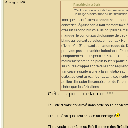
Messages: 466
Panafricain a écrit:
C'est vrai que le but de Luis Fabiano n'ét
un rouge à Kaka suite à une simulation 
Tant que les Brésiliens mènent seulement 1
concéder l'égalisation à tout moment face à 
offre un second but volé, ils ont plus de m
manque, le confort psychologique de deux b
blanc qui servait de sélectionneur aux Nénéf
d'Ivoire 0... S'agissant du carton rouge de
prouvent pas de manière indéniable. En tout 
comportement anti-sportif de Kaka... Certes
mouvement prend de plein fouet l'épaule du 
sa course d'appel aggrave les conséquenc
française stupide a crié à la simulation au
évité...au contraire... Pour autant, cet inci
au lieu d'imputer l'incompétence de l'arbitr
chère que les Brésiliens...
C'était la poule de la mort !!!!
La Coté d'Ivoire est arrivé dans cette poule en vict
Elle a raté sa qualification face au
Portugal
Elle a voulu jouer face au Brésil comme des
Brésil