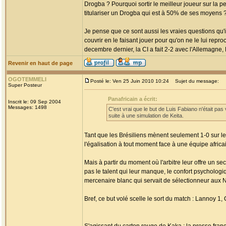
Drogba ? Pourquoi sortir le meilleur joueur sur la 
titulariser un Drogba qui est à 50% de ses moyens 
Je pense que ce sont aussi les vraies questions qu'i
couvrir en le faisant jouer pour qu'on ne le lui rep
decembre dernier, la CI a fait 2-2 avec l'Allemagne,
Revenir en haut de page
OGOTEMMELI
Posté le: Ven 25 Juin 2010 10:24
Sujet du message:
Super Posteur
Panafricain a écrit:
Inscrit le: 09 Sep 2004
Messages: 1498
C'est vrai que le but de Luis Fabiano n'était pas 
suite à une simulation de Keita.
Tant que les Brésiliens mènent seulement 1-0 sur le
l'égalisation à tout moment face à une équipe africain
Mais à partir du moment où l'arbitre leur offre un s
pas le talent qui leur manque, le confort psychologi
mercenaire blanc qui servait de sélectionneur aux Né
Bref, ce but volé scelle le sort du match : Lannoy 1, C