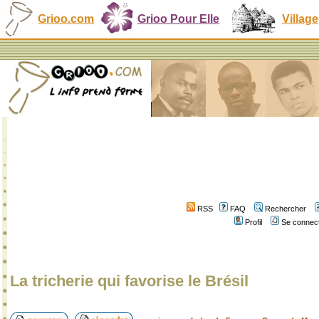
Grioo.com
Grioo Pour Elle
Village
RSS
FAQ
Rechercher
Profil
Se connect
La tricherie qui favorise le Brésil