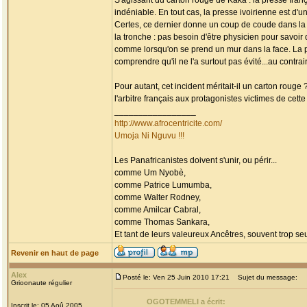
S'agissant du carton rouge de Kaka : la presse fra
indéniable. En tout cas, la presse ivoirienne est d'un
Certes, ce dernier donne un coup de coude dans la p
la tronche : pas besoin d'être physicien pour savo
comme lorsqu'on se prend un mur dans la face. La pr
comprendre qu'il ne l'a surtout pas évité...au contrair
Pour autant, cet incident méritait-il un carton rouge
l'arbitre français aux protagonistes victimes de cette
_________________
http://www.afrocentricite.com/
Umoja Ni Nguvu !!!
Les Panafricanistes doivent s'unir, ou périr...
comme Um Nyobè,
comme Patrice Lumumba,
comme Walter Rodney,
comme Amilcar Cabral,
comme Thomas Sankara,
Et tant de leurs valeureux Ancêtres, souvent trop seul
Revenir en haut de page
Alex
Posté le: Ven 25 Juin 2010 17:21
Sujet du message:
Grioonaute régulier
OGOTEMMELI a écrit:
Inscrit le: 05 Aoû 2005