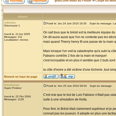
grioo.com Index du Forum
->
Coupe du Mon
Auteur
sidesma
Posté le: Jeu 24 Juin 2010 18:30
Sujet du message: La tri
Grioonaute 1
On sait tous que le brésil est la meilleure équipe 
Inscrit le: 21 Avr 2005
On dit aussi aussi que l'on ne conteste pas les décis
Messages: 211
Localisation: rennes
mais quand Thierry henry fit une passe de la main qui
Mais lorsque l'on voit la catastrophe qu'a subi la côt
Fabiano contrôle 2 fois de la main et marque!
c'est incroyable et en plus il semble que 2 buts son
la côte d'ivoire a été victime d'une tricherie ,tout si
Revenir en haut de page
Panafricain
Posté le: Ven 25 Juin 2010 09:04
Sujet du message:
Super Posteur
C'est vrai que le but de Luis Fabiano n'était pas vala
Inscrit le: 22 Fév 2004
suite à une simulation de Keita.
Messages: 1128
Pour finir, le Brésil était clairement supérieur et j
connait pas les joueurs. Il adopte en plus une tacti