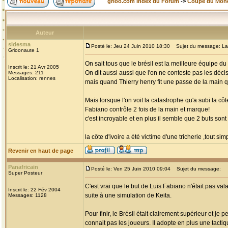
grioo.com Index du Forum
->
Coupe du Mon
Auteur
sidesma
Posté le: Jeu 24 Juin 2010 18:30
Sujet du message: La tri
Grioonaute 1
On sait tous que le brésil est la meilleure équipe 
Inscrit le: 21 Avr 2005
On dit aussi aussi que l'on ne conteste pas les décis
Messages: 211
Localisation: rennes
mais quand Thierry henry fit une passe de la main qui
Mais lorsque l'on voit la catastrophe qu'a subi la côt
Fabiano contrôle 2 fois de la main et marque!
c'est incroyable et en plus il semble que 2 buts son
la côte d'ivoire a été victime d'une tricherie ,tout si
Revenir en haut de page
Panafricain
Posté le: Ven 25 Juin 2010 09:04
Sujet du message:
Super Posteur
C'est vrai que le but de Luis Fabiano n'était pas vala
Inscrit le: 22 Fév 2004
suite à une simulation de Keita.
Messages: 1128
Pour finir, le Brésil était clairement supérieur et j
connait pas les joueurs. Il adopte en plus une tacti