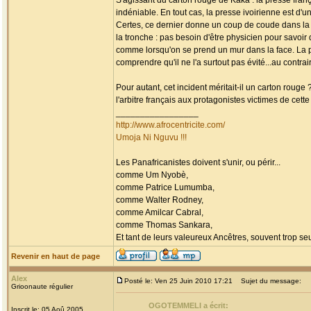
S'agissant du carton rouge de Kaka : la presse fra
indéniable. En tout cas, la presse ivoirienne est d'un
Certes, ce dernier donne un coup de coude dans la p
la tronche : pas besoin d'être physicien pour savo
comme lorsqu'on se prend un mur dans la face. La pr
comprendre qu'il ne l'a surtout pas évité...au contrair
Pour autant, cet incident méritait-il un carton rouge
l'arbitre français aux protagonistes victimes de cette
_________________
http://www.afrocentricite.com/
Umoja Ni Nguvu !!!
Les Panafricanistes doivent s'unir, ou périr...
comme Um Nyobè,
comme Patrice Lumumba,
comme Walter Rodney,
comme Amilcar Cabral,
comme Thomas Sankara,
Et tant de leurs valeureux Ancêtres, souvent trop seul
Revenir en haut de page
Alex
Posté le: Ven 25 Juin 2010 17:21
Sujet du message:
Grioonaute régulier
OGOTEMMELI a écrit:
Inscrit le: 05 Aoû 2005