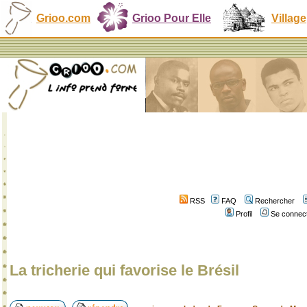
Grioo.com
Grioo Pour Elle
Village
RSS
FAQ
Rechercher
Profil
Se connect
La tricherie qui favorise le Brésil