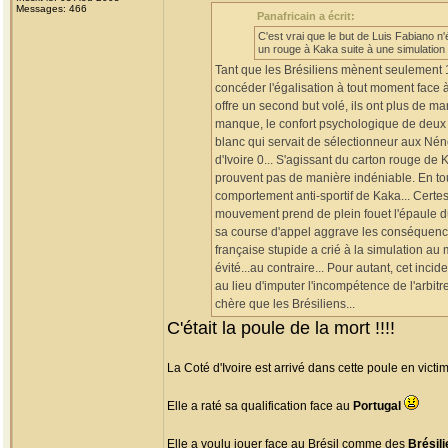
Messages: 466
Panafricain a écrit:
C'est vrai que le but de Luis Fabiano n'ét
un rouge à Kaka suite à une simulation 
Tant que les Brésiliens mènent seulement 1
concéder l'égalisation à tout moment face à 
offre un second but volé, ils ont plus de m
manque, le confort psychologique de deux b
blanc qui servait de sélectionneur aux Nénéf
d'Ivoire 0... S'agissant du carton rouge de
prouvent pas de manière indéniable. En tout 
comportement anti-sportif de Kaka... Certes
mouvement prend de plein fouet l'épaule du 
sa course d'appel aggrave les conséquenc
française stupide a crié à la simulation au
évité...au contraire... Pour autant, cet inci
au lieu d'imputer l'incompétence de l'arbitr
chère que les Brésiliens...
C'était la poule de la mort !!!!
La Coté d'Ivoire est arrivé dans cette poule en vict
Elle a raté sa qualification face au
Portugal
Elle a voulu jouer face au Brésil comme des
Brésil