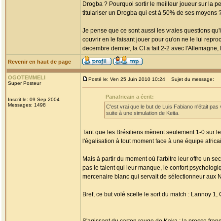
Drogba ? Pourquoi sortir le meilleur joueur sur la 
titulariser un Drogba qui est à 50% de ses moyens 
Je pense que ce sont aussi les vraies questions qu'i
couvrir en le faisant jouer pour qu'on ne le lui rep
decembre dernier, la CI a fait 2-2 avec l'Allemagne,
Revenir en haut de page
OGOTEMMELI
Posté le: Ven 25 Juin 2010 10:24
Sujet du message:
Super Posteur
Panafricain a écrit:
Inscrit le: 09 Sep 2004
Messages: 1498
C'est vrai que le but de Luis Fabiano n'était pas 
suite à une simulation de Keita.
Tant que les Brésiliens mènent seulement 1-0 sur le
l'égalisation à tout moment face à une équipe africain
Mais à partir du moment où l'arbitre leur offre un s
pas le talent qui leur manque, le confort psychologi
mercenaire blanc qui servait de sélectionneur aux Né
Bref, ce but volé scelle le sort du match : Lannoy 1, C