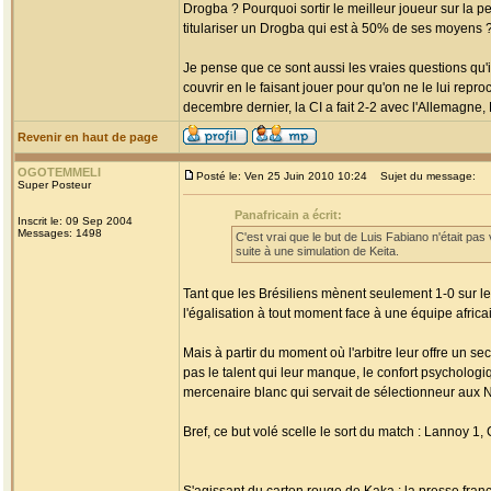
Drogba ? Pourquoi sortir le meilleur joueur sur la 
titulariser un Drogba qui est à 50% de ses moyens 
Je pense que ce sont aussi les vraies questions qu'i
couvrir en le faisant jouer pour qu'on ne le lui rep
decembre dernier, la CI a fait 2-2 avec l'Allemagne,
Revenir en haut de page
OGOTEMMELI
Posté le: Ven 25 Juin 2010 10:24
Sujet du message:
Super Posteur
Panafricain a écrit:
Inscrit le: 09 Sep 2004
Messages: 1498
C'est vrai que le but de Luis Fabiano n'était pas 
suite à une simulation de Keita.
Tant que les Brésiliens mènent seulement 1-0 sur le
l'égalisation à tout moment face à une équipe africain
Mais à partir du moment où l'arbitre leur offre un s
pas le talent qui leur manque, le confort psychologi
mercenaire blanc qui servait de sélectionneur aux Né
Bref, ce but volé scelle le sort du match : Lannoy 1, C