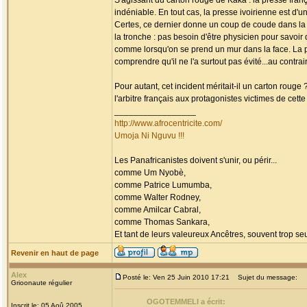
S'agissant du carton rouge de Kaka : la presse fra
indéniable. En tout cas, la presse ivoirienne est d'un
Certes, ce dernier donne un coup de coude dans la p
la tronche : pas besoin d'être physicien pour savo
comme lorsqu'on se prend un mur dans la face. La pr
comprendre qu'il ne l'a surtout pas évité...au contrair
Pour autant, cet incident méritait-il un carton rouge
l'arbitre français aux protagonistes victimes de cette
_________________
http://www.afrocentricite.com/
Umoja Ni Nguvu !!!
Les Panafricanistes doivent s'unir, ou périr...
comme Um Nyobè,
comme Patrice Lumumba,
comme Walter Rodney,
comme Amilcar Cabral,
comme Thomas Sankara,
Et tant de leurs valeureux Ancêtres, souvent trop seul
Revenir en haut de page
Alex
Posté le: Ven 25 Juin 2010 17:21
Sujet du message:
Grioonaute régulier
OGOTEMMELI a écrit:
Inscrit le: 05 Aoû 2005