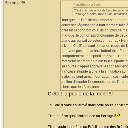
Messages: 466
Panafricain a écrit:
C'est vrai que le but de Luis Fabiano n'ét
un rouge à Kaka suite à une simulation 
Tant que les Brésiliens mènent seulement 1
concéder l'égalisation à tout moment face à 
offre un second but volé, ils ont plus de m
manque, le confort psychologique de deux b
blanc qui servait de sélectionneur aux Nénéf
d'Ivoire 0... S'agissant du carton rouge de
prouvent pas de manière indéniable. En tout 
comportement anti-sportif de Kaka... Certes
mouvement prend de plein fouet l'épaule du 
sa course d'appel aggrave les conséquenc
française stupide a crié à la simulation au
évité...au contraire... Pour autant, cet inci
au lieu d'imputer l'incompétence de l'arbitr
chère que les Brésiliens...
C'était la poule de la mort !!!!
La Coté d'Ivoire est arrivé dans cette poule en vict
Elle a raté sa qualification face au
Portugal
Elle a voulu jouer face au Brésil comme des
Brésil