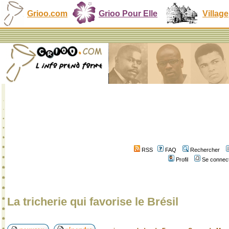
Grioo.com
Grioo Pour Elle
Village
RSS
FAQ
Rechercher
Profil
Se connect
La tricherie qui favorise le Brésil