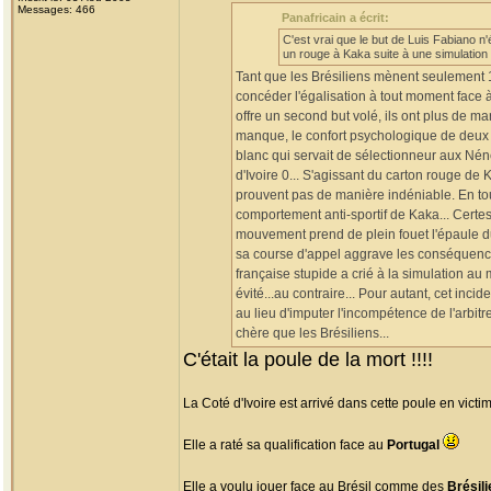
Messages: 466
Panafricain a écrit:
C'est vrai que le but de Luis Fabiano n'ét
un rouge à Kaka suite à une simulation 
Tant que les Brésiliens mènent seulement 1
concéder l'égalisation à tout moment face à 
offre un second but volé, ils ont plus de m
manque, le confort psychologique de deux b
blanc qui servait de sélectionneur aux Nénéf
d'Ivoire 0... S'agissant du carton rouge de
prouvent pas de manière indéniable. En tout 
comportement anti-sportif de Kaka... Certes
mouvement prend de plein fouet l'épaule du 
sa course d'appel aggrave les conséquenc
française stupide a crié à la simulation au
évité...au contraire... Pour autant, cet inci
au lieu d'imputer l'incompétence de l'arbitr
chère que les Brésiliens...
C'était la poule de la mort !!!!
La Coté d'Ivoire est arrivé dans cette poule en vict
Elle a raté sa qualification face au
Portugal
Elle a voulu jouer face au Brésil comme des
Brésil