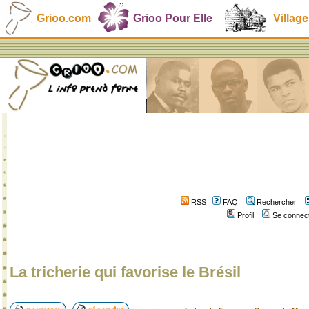
Grioo.com
Grioo Pour Elle
Village
RSS
FAQ
Rechercher
Profil
Se connect
La tricherie qui favorise le Brésil