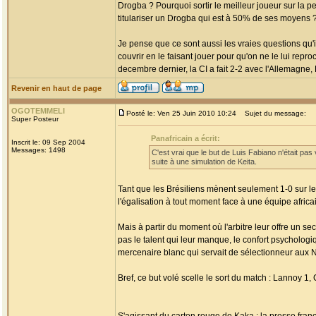
Drogba ? Pourquoi sortir le meilleur joueur sur la 
titulariser un Drogba qui est à 50% de ses moyens 
Je pense que ce sont aussi les vraies questions qu'i
couvrir en le faisant jouer pour qu'on ne le lui rep
decembre dernier, la CI a fait 2-2 avec l'Allemagne,
Revenir en haut de page
OGOTEMMELI
Posté le: Ven 25 Juin 2010 10:24
Sujet du message:
Super Posteur
Panafricain a écrit:
Inscrit le: 09 Sep 2004
Messages: 1498
C'est vrai que le but de Luis Fabiano n'était pas 
suite à une simulation de Keita.
Tant que les Brésiliens mènent seulement 1-0 sur le
l'égalisation à tout moment face à une équipe africain
Mais à partir du moment où l'arbitre leur offre un s
pas le talent qui leur manque, le confort psychologi
mercenaire blanc qui servait de sélectionneur aux Né
Bref, ce but volé scelle le sort du match : Lannoy 1, C