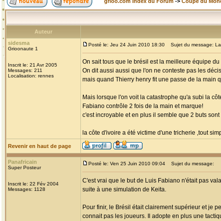
grioo.com Index du Forum
->
Coupe du Mon
Auteur
sidesma
Posté le: Jeu 24 Juin 2010 18:30
Sujet du message: La tri
Grioonaute 1
On sait tous que le brésil est la meilleure équipe 
Inscrit le: 21 Avr 2005
On dit aussi aussi que l'on ne conteste pas les décis
Messages: 211
Localisation: rennes
mais quand Thierry henry fit une passe de la main qui
Mais lorsque l'on voit la catastrophe qu'a subi la côt
Fabiano contrôle 2 fois de la main et marque!
c'est incroyable et en plus il semble que 2 buts son
la côte d'ivoire a été victime d'une tricherie ,tout si
Revenir en haut de page
Panafricain
Posté le: Ven 25 Juin 2010 09:04
Sujet du message:
Super Posteur
C'est vrai que le but de Luis Fabiano n'était pas vala
Inscrit le: 22 Fév 2004
suite à une simulation de Keita.
Messages: 1128
Pour finir, le Brésil était clairement supérieur et j
connait pas les joueurs. Il adopte en plus une tacti