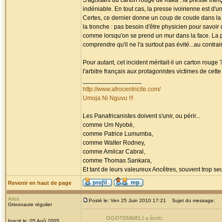
S'agissant du carton rouge de Kaka : la presse fra
indéniable. En tout cas, la presse ivoirienne est d'un
Certes, ce dernier donne un coup de coude dans la p
la tronche : pas besoin d'être physicien pour savo
comme lorsqu'on se prend un mur dans la face. La pr
comprendre qu'il ne l'a surtout pas évité...au contrair
Pour autant, cet incident méritait-il un carton rouge
l'arbitre français aux protagonistes victimes de cette
_________________
http://www.afrocentricite.com/
Umoja Ni Nguvu !!!
Les Panafricanistes doivent s'unir, ou périr...
comme Um Nyobè,
comme Patrice Lumumba,
comme Walter Rodney,
comme Amilcar Cabral,
comme Thomas Sankara,
Et tant de leurs valeureux Ancêtres, souvent trop seul
Revenir en haut de page
Alex
Posté le: Ven 25 Juin 2010 17:21
Sujet du message:
Grioonaute régulier
OGOTEMMELI a écrit:
Inscrit le: 05 Aoû 2005