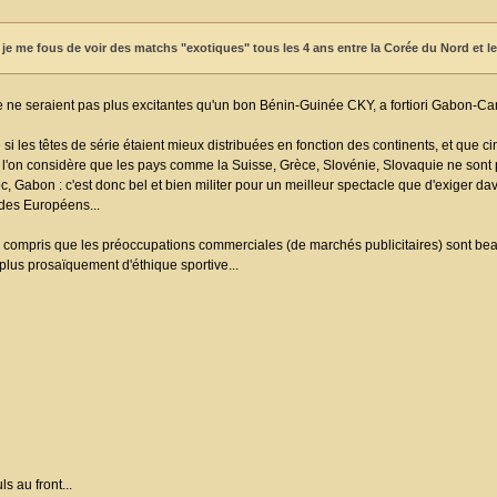
, je me fous de voir des matchs "exotiques" tous les 4 ans entre la Corée du Nord et l
e ne seraient pas plus excitantes qu'un bon Bénin-Guinée CKY, a fortiori Gabon-Ca
 si les têtes de série étaient mieux distribuées en fonction des continents, et que c
i l'on considère que les pays comme la Suisse, Grèce, Slovénie, Slovaquie ne sont
c, Gabon : c'est donc bel et bien militer pour un meilleur spectacle que d'exiger da
 des Européens...
compris que les préoccupations commerciales (de marchés publicitaires) sont be
plus prosaïquement d'éthique sportive...
s au front...