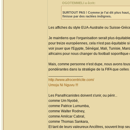
OGOTEMMELI a écrit:
SURTOUT PAS !
Comme je l'ai dit plus haut
finisse par des raclées indignes.
Les affiches du style EUA-Australie ou Suisse-Grèc
Je maintiens que l'organisation serait plus équitable
pour treize européennes, cela n'est pas équitable s
voir jouer que l'Egypte, Sénégal, Mali, Tunisie, Maro
africains pour nous changer du football soporifique
Mais, comme personne n'est dupe, nous avons tous 
pondérantes dans la stratégie de la FIFA que celles 
_________________
http://www.afrocentricite.com/
Umoja Ni Nguvu !!!
Les Panafricanistes doivent s'unir, ou périr...
comme Um Nyobè,
comme Patrice Lumumba,
comme Walter Rodney,
comme Amilcar Cabral,
comme Thomas Sankara,
Et tant de leurs valeureux Ancêtres, souvent trop seul