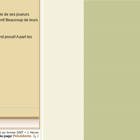
tie de ses joueurs
ent! Beaucoup de leurs
nd proud! A part les
nt au format GMT + 1 Heure
 la page
Précédente
1
,
2