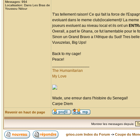
Messages: 994
Localisation: Dans Les Bras de
Youssou Ndour
T'as tellement raison! Ce qui fait la force de l'Esp
evoluant dans le meme club(localement)! La meme ch
joueurs evoluent au niveau local et ils ont un
ENTR
Overall, a part le Ghana, ce fut lamentable pour le fo
Sinon un Grand Bravo a l'Afrique du Sud! Tres belle 
Vuvuzelas, Big Ups!
Back to my cage!
Peace!
_________________
The Humanitarian
My Love
Wade, une erreur dans l'histoire du Senegal!
Carpe Diem
Revenir en haut de page
Montrer les messages depuis:
grioo.com Index du Forum
->
Coupe du Mon