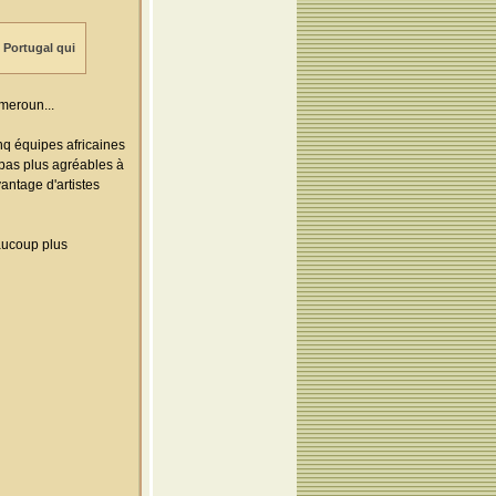
e Portugal qui
meroun...
inq équipes africaines
 pas plus agréables à
vantage d'artistes
aucoup plus