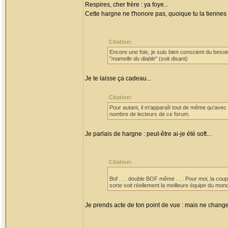
Respires, cher frère : ya foye...
Cette hargne ne t'honore pas, quoique tu la tienne
Citation:
Encore une fois, je suis bien conscient du bes
"
mamelle du diable
" (soit disant)
Je te laisse ça cadeau...
Citation:
Pour autant, il m'apparaît tout de même qu'avec
nombre de lecteurs de ce forum.
Je parlais de hargne : peut-être ai-je été soft...
Citation:
Bof . . . double BOF même . . . Pour moi, la coup
sorte soit réellement la meilleure équipe du mo
Je prends acte de ton point de vue : mais ne change