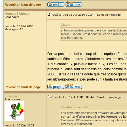
Revenir en haut de page
Moussa l'Africain
Posté le: Jeu 01 Juil 2010 00:24
Sujet du message:
Grioonaute
Citation:
Inscrit le: 14 Mai 2004
Messages: 82
si l'on considère que les pays comme la Suisse, 
Maroc, Gabon : c'est donc bel et bien militer po
des Européens...
On n'a pas eu de bol ce coup-ci, des équipes Europé
sorties en éliminatoires. Globalement, les artistes
TRES chanceux, plus que talentueux). Les équipes A
principe qu'elles sont des "petits poucets" comme l
2006. Tu me diras sans doute que c'est parce qu'ils 
jeu ultra-rigoureux et peu porté sur la fantaisie (tr
Revenir en haut de page
Linguere
Posté le: Lun 12 Juil 2010 00:44
Sujet du message:
Bon posteur
Panafricain a écrit:
Les pays africains doivent travailler davantage 
contenter d'aller récupérer les joueurs de l
Cameroun 82 évoluaient avec une majorité de jo
niveau que maintenant...
Inscrit le: 29 Déc 2005