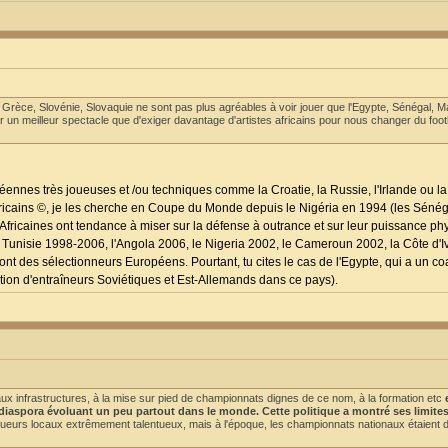
Grèce, Slovénie, Slovaquie ne sont pas plus agréables à voir jouer que l'Egypte, Sénégal, Mal
ur un meilleur spectacle que d'exiger davantage d'artistes africains pour nous changer du footb
ennes très joueuses et /ou techniques comme la Croatie, la Russie, l'Irlande ou la
 Africains ©, je les cherche en Coupe du Monde depuis le Nigéria en 1994 (les Séné
fricaines ont tendance à miser sur la défense à outrance et sur leur puissance p
a Tunisie 1998-2006, l'Angola 2006, le Nigeria 2002, le Cameroun 2002, la Côte d'I
ont des sélectionneurs Européens. Pourtant, tu cites le cas de l'Egypte, qui a un coa
adition d'entraîneurs Soviétiques et Est-Allemands dans ce pays).
aux infrastructures, à la mise sur pied de championnats dignes de ce nom, à la formation etc
a diaspora évoluant un peu partout dans le monde. Cette politique a montré ses limite
ueurs locaux extrêmement talentueux, mais à l'époque, les championnats nationaux étaient d