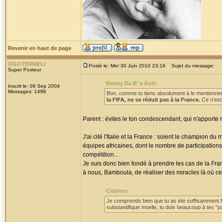
Revenir en haut de page
OGOTEMMELI
Posté le: Mer 30 Juin 2010 23:18
Sujet du message:
Super Posteur
Benny Da B' a écrit:
Inscrit le: 09 Sep 2004
Messages: 1498
Bon, comme tu tiens absolument à le mentionner
la FIFA, ne se réduit pas à la France.
Ce n'est
Parent : évites le ton condescendant, qui n'apporte 
J'ai cité l'Italie et la France : soient le champion d
équipes africaines, dont le nombre de participation
compétition...
Je suis donc bien fondé à prendre les cas de la Fra
à nous, Bamboula, de réaliser des miracles là où ce
Citation:
Je comprends bien que tu as été suffisamment for
substantifique moelle, tu dois beaucoup à tes "p