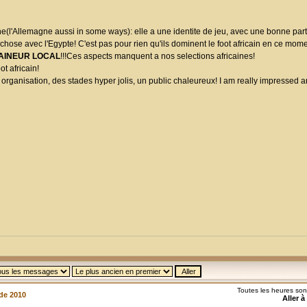
agne(l'Allemagne aussi in some ways): elle a une identite de jeu, avec une bonne par
ose avec l'Egypte! C'est pas pour rien qu'ils dominent le foot africain en ce mom
AINEUR LOCAL
!!!Ces aspects manquent a nos selections africaines!
ot africain!
organisation, des stades hyper jolis, un public chaleureux! I am really impressed a
Toutes les heures so
de 2010
Aller à