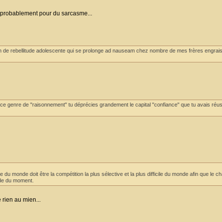
s probablement pour du sarcasme...
oin de rebellitude adolescente qui se prolonge ad nauseam chez nombre de mes frères engrais
 ce genre de "raisonnement" tu déprécies grandement le capital "confiance" que tu avais réu
e du monde doit être la compétition la plus sélective et la plus difficile du monde afin que le 
nde du moment.
 rien au mien...