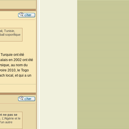
i, Tunisie,
all soporifique
 Turquie ont été
galais en 2002 ont été
hysique, au nom du
voire 2010, le Togo
ch local, et qui a un
et ne pas se
s
. L'Algérie et le
'un autre