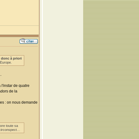
donc à priori
n Europe.
.
 l'instar de quatre
adors de la
aines : on nous demande
core toute sa
u circonspect…