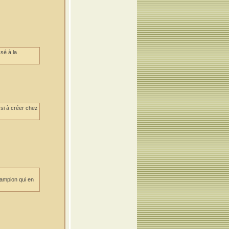
sé à la
ssi à créer chez
champion qui en