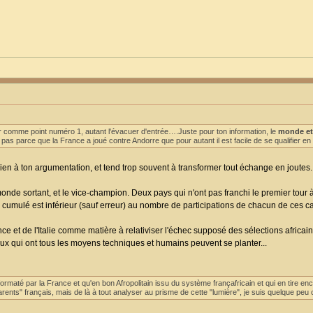
 comme point numéro 1, autant l'évacuer d'entrée….Juste pour ton information, le
monde et 
 pas parce que la France a joué contre Andorre que pour autant il est facile de se qualifier e
rien à ton argumentation, et tend trop souvent à transformer tout échange en joutes..
u monde sortant, et le vice-champion. Deux pays qui n'ont pas franchi le premier tour à
s cumulé est inférieur (sauf erreur) au nombre de participations de chacun de ces c
nce et de l'Italie comme matière à relativiser l'échec supposé des sélections afric
ux qui ont tous les moyens techniques et humains peuvent se planter...
maté par la France et qu'en bon Afropolitain issu du système françafricain et qui en tire en
arents" français, mais de là à tout analyser au prisme de cette "lumière", je suis quelque pe