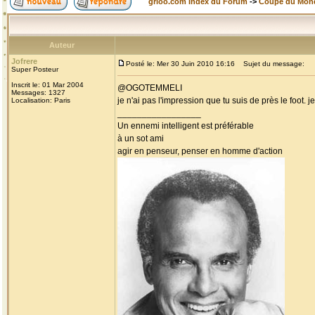
grioo.com Index du Forum
->
Coupe du Mon
Auteur
Jofrere
Posté le: Mer 30 Juin 2010 16:16
Sujet du message:
Super Posteur
Inscrit le: 01 Mar 2004
@OGOTEMMELI
Messages: 1327
je n'ai pas l'impression que tu suis de près le foot.
Localisation: Paris
_________________
Un ennemi intelligent est préférable
à un sot ami
agir en penseur, penser en homme d'action