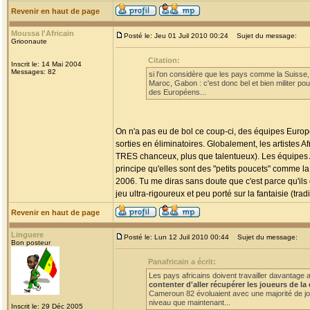
Revenir en haut de page
Moussa l'Africain
Posté le: Jeu 01 Juil 2010 00:24
Sujet du message:
Grioonaute
Citation:
Inscrit le: 14 Mai 2004
Messages: 82
si l'on considère que les pays comme la Suisse, 
Maroc, Gabon : c'est donc bel et bien militer po
des Européens...
On n'a pas eu de bol ce coup-ci, des équipes Europé
sorties en éliminatoires. Globalement, les artistes
TRES chanceux, plus que talentueux). Les équipes A
principe qu'elles sont des "petits poucets" comme l
2006. Tu me diras sans doute que c'est parce qu'ils 
jeu ultra-rigoureux et peu porté sur la fantaisie (tr
Revenir en haut de page
Linguere
Posté le: Lun 12 Juil 2010 00:44
Sujet du message:
Bon posteur
Panafricain a écrit:
Les pays africains doivent travailler davantage 
contenter d'aller récupérer les joueurs de l
Cameroun 82 évoluaient avec une majorité de jo
niveau que maintenant...
Inscrit le: 29 Déc 2005