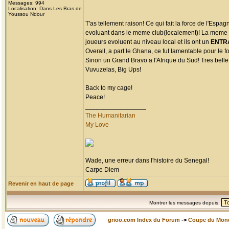
Messages: 994
Localisation: Dans Les Bras de
Youssou Ndour
T'as tellement raison! Ce qui fait la force de l'Esp
evoluant dans le meme club(localement)! La meme ch
joueurs evoluent au niveau local et ils ont un
ENTR
Overall, a part le Ghana, ce fut lamentable pour le fo
Sinon un Grand Bravo a l'Afrique du Sud! Tres belle 
Vuvuzelas, Big Ups!
Back to my cage!
Peace!
_________________
The Humanitarian
My Love
Wade, une erreur dans l'histoire du Senegal!
Carpe Diem
Revenir en haut de page
Montrer les messages depuis:
grioo.com Index du Forum
->
Coupe du Mon