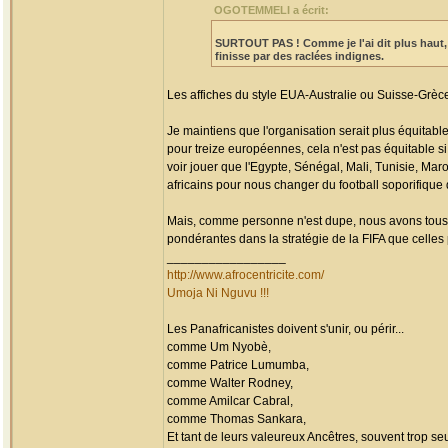
OGOTEMMELI a écrit:
SURTOUT PAS !
Comme je l'ai dit plus haut
finisse par des raclées indignes.
Les affiches du style EUA-Australie ou Suisse-Grèc
Je maintiens que l'organisation serait plus équitable
pour treize européennes, cela n'est pas équitable s
voir jouer que l'Egypte, Sénégal, Mali, Tunisie, Maro
africains pour nous changer du football soporifique
Mais, comme personne n'est dupe, nous avons tous 
pondérantes dans la stratégie de la FIFA que celles 
_________________
http://www.afrocentricite.com/
Umoja Ni Nguvu !!!
Les Panafricanistes doivent s'unir, ou périr...
comme Um Nyobè,
comme Patrice Lumumba,
comme Walter Rodney,
comme Amilcar Cabral,
comme Thomas Sankara,
Et tant de leurs valeureux Ancêtres, souvent trop seul