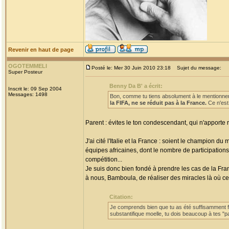
Revenir en haut de page
OGOTEMMELI
Posté le: Mer 30 Juin 2010 23:18
Sujet du message:
Super Posteur
Benny Da B' a écrit:
Inscrit le: 09 Sep 2004
Messages: 1498
Bon, comme tu tiens absolument à le mentionner
la FIFA, ne se réduit pas à la France.
Ce n'est
Parent : évites le ton condescendant, qui n'apporte 
J'ai cité l'Italie et la France : soient le champion d
équipes africaines, dont le nombre de participation
compétition...
Je suis donc bien fondé à prendre les cas de la Fra
à nous, Bamboula, de réaliser des miracles là où ce
Citation:
Je comprends bien que tu as été suffisamment for
substantifique moelle, tu dois beaucoup à tes "p