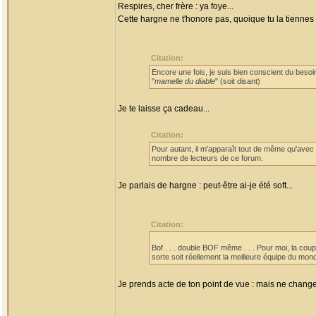
Respires, cher frère : ya foye...
Cette hargne ne t'honore pas, quoique tu la tienne
Citation:
Encore une fois, je suis bien conscient du bes
"
mamelle du diable
" (soit disant)
Je te laisse ça cadeau...
Citation:
Pour autant, il m'apparaît tout de même qu'avec
nombre de lecteurs de ce forum.
Je parlais de hargne : peut-être ai-je été soft...
Citation:
Bof . . . double BOF même . . . Pour moi, la coup
sorte soit réellement la meilleure équipe du mo
Je prends acte de ton point de vue : mais ne change