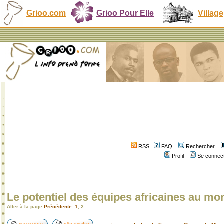
Grioo.com
Grioo Pour Elle
Village
RSS
FAQ
Rechercher
Profil
Se connect
Le potentiel des équipes africaines au mo
Aller à la page
Précédente
1
,
2