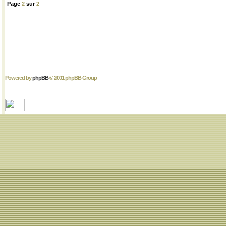
Page
2
sur
2
Powered by
phpBB
© 2001 phpBB Group