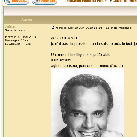
grioo.com Index du Forum
->
Coupe du Mon
Auteur
Jofrere
Posté le: Mer 30 Juin 2010 16:16
Sujet du message:
Super Posteur
Inscrit le: 01 Mar 2004
@OGOTEMMELI
Messages: 1327
je n'ai pas l'impression que tu suis de près le foot.
Localisation: Paris
_________________
Un ennemi intelligent est préférable
à un sot ami
agir en penseur, penser en homme d'action