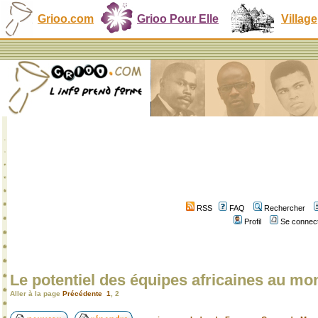
Grioo.com
Grioo Pour Elle
Village
RSS
FAQ
Rechercher
Profil
Se connect
Le potentiel des équipes africaines au mo
Aller à la page
Précédente
1
,
2