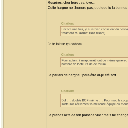
Respires, cher frère : ya foye...
Cette hargne ne t'honore pas, quoique tu la tienne
Citation:
Encore une fois, je suis bien conscient du bes
"
mamelle du diable
" (soit disant)
Je te laisse ça cadeau...
Citation:
Pour autant, il m'apparaît tout de même qu'avec
nombre de lecteurs de ce forum.
Je parlais de hargne : peut-être ai-je été soft...
Citation:
Bof . . . double BOF même . . . Pour moi, la coup
sorte soit réellement la meilleure équipe du mo
Je prends acte de ton point de vue : mais ne change