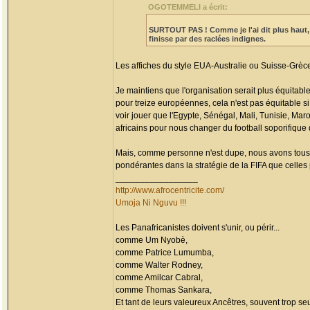
OGOTEMMELI a écrit:
SURTOUT PAS !
Comme je l'ai dit plus haut
finisse par des raclées indignes.
Les affiches du style EUA-Australie ou Suisse-Grèc
Je maintiens que l'organisation serait plus équitable
pour treize européennes, cela n'est pas équitable s
voir jouer que l'Egypte, Sénégal, Mali, Tunisie, Maro
africains pour nous changer du football soporifique
Mais, comme personne n'est dupe, nous avons tous 
pondérantes dans la stratégie de la FIFA que celles 
_________________
http://www.afrocentricite.com/
Umoja Ni Nguvu !!!
Les Panafricanistes doivent s'unir, ou périr...
comme Um Nyobè,
comme Patrice Lumumba,
comme Walter Rodney,
comme Amilcar Cabral,
comme Thomas Sankara,
Et tant de leurs valeureux Ancêtres, souvent trop seul