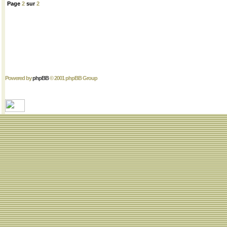
Page
2
sur
2
Powered by
phpBB
© 2001 phpBB Group