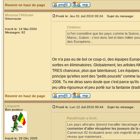
Revenir en haut de page
Moussa l'Africain
Posté le: Jeu 01 Juil 2010 00:24
Sujet du message:
Grioonaute
Citation:
Inscrit le: 14 Mai 2004
Messages: 82
si l'on considère que les pays comme la Suisse, 
Maroc, Gabon : c'est donc bel et bien militer po
des Européens...
On n'a pas eu de bol ce coup-ci, des équipes Europé
sorties en éliminatoires. Globalement, les artistes
TRES chanceux, plus que talentueux). Les équipes A
principe qu'elles sont des "petits poucets" comme l
2006. Tu me diras sans doute que c'est parce qu'ils 
jeu ultra-rigoureux et peu porté sur la fantaisie (tr
Revenir en haut de page
Linguere
Posté le: Lun 12 Juil 2010 00:44
Sujet du message:
Bon posteur
Panafricain a écrit:
Les pays africains doivent travailler davantage 
contenter d'aller récupérer les joueurs de l
Cameroun 82 évoluaient avec une majorité de jo
niveau que maintenant...
Inscrit le: 29 Déc 2005