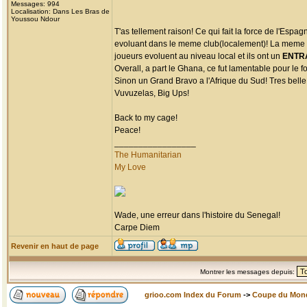
Messages: 994
Localisation: Dans Les Bras de
Youssou Ndour
T'as tellement raison! Ce qui fait la force de l'Esp
evoluant dans le meme club(localement)! La meme ch
joueurs evoluent au niveau local et ils ont un
ENTR
Overall, a part le Ghana, ce fut lamentable pour le fo
Sinon un Grand Bravo a l'Afrique du Sud! Tres belle 
Vuvuzelas, Big Ups!
Back to my cage!
Peace!
_________________
The Humanitarian
My Love
Wade, une erreur dans l'histoire du Senegal!
Carpe Diem
Revenir en haut de page
Montrer les messages depuis:
grioo.com Index du Forum
->
Coupe du Mon