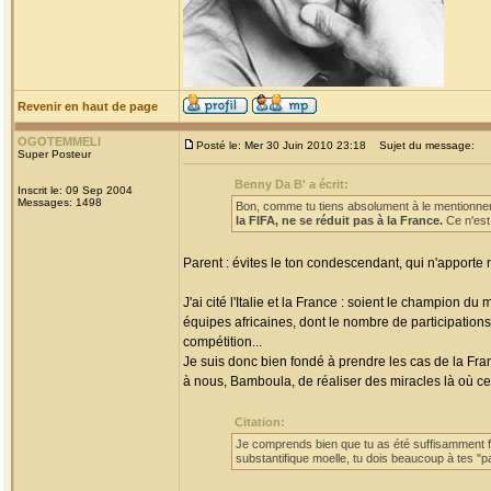
Revenir en haut de page
OGOTEMMELI
Posté le: Mer 30 Juin 2010 23:18
Sujet du message:
Super Posteur
Benny Da B' a écrit:
Inscrit le: 09 Sep 2004
Messages: 1498
Bon, comme tu tiens absolument à le mentionner
la FIFA, ne se réduit pas à la France.
Ce n'est
Parent : évites le ton condescendant, qui n'apporte 
J'ai cité l'Italie et la France : soient le champion d
équipes africaines, dont le nombre de participation
compétition...
Je suis donc bien fondé à prendre les cas de la Fra
à nous, Bamboula, de réaliser des miracles là où ce
Citation:
Je comprends bien que tu as été suffisamment for
substantifique moelle, tu dois beaucoup à tes "p