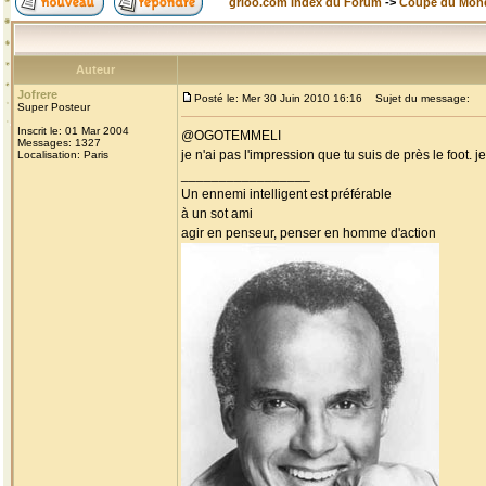
grioo.com Index du Forum
->
Coupe du Mon
Auteur
Jofrere
Posté le: Mer 30 Juin 2010 16:16
Sujet du message:
Super Posteur
Inscrit le: 01 Mar 2004
@OGOTEMMELI
Messages: 1327
je n'ai pas l'impression que tu suis de près le foot.
Localisation: Paris
_________________
Un ennemi intelligent est préférable
à un sot ami
agir en penseur, penser en homme d'action