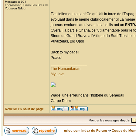
Messages: 994
Localisation: Dans Les Bras de
Youssou Ndour
T'as tellement raison! Ce qui fait la force de l'Esp
evoluant dans le meme club(localement)! La meme ch
joueurs evoluent au niveau local et ils ont un
ENTR
Overall, a part le Ghana, ce fut lamentable pour le fo
Sinon un Grand Bravo a l'Afrique du Sud! Tres belle 
Vuvuzelas, Big Ups!
Back to my cage!
Peace!
_________________
The Humanitarian
My Love
Wade, une erreur dans l'histoire du Senegal!
Carpe Diem
Revenir en haut de page
Montrer les messages depuis:
grioo.com Index du Forum
->
Coupe du Mon