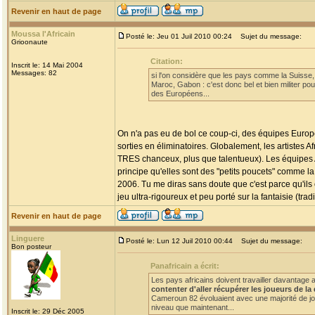
Revenir en haut de page
Moussa l'Africain
Posté le: Jeu 01 Juil 2010 00:24
Sujet du message:
Grioonaute
Citation:
Inscrit le: 14 Mai 2004
Messages: 82
si l'on considère que les pays comme la Suisse, 
Maroc, Gabon : c'est donc bel et bien militer po
des Européens...
On n'a pas eu de bol ce coup-ci, des équipes Europé
sorties en éliminatoires. Globalement, les artistes
TRES chanceux, plus que talentueux). Les équipes A
principe qu'elles sont des "petits poucets" comme l
2006. Tu me diras sans doute que c'est parce qu'ils 
jeu ultra-rigoureux et peu porté sur la fantaisie (tr
Revenir en haut de page
Linguere
Posté le: Lun 12 Juil 2010 00:44
Sujet du message:
Bon posteur
Panafricain a écrit:
Les pays africains doivent travailler davantage 
contenter d'aller récupérer les joueurs de l
Cameroun 82 évoluaient avec une majorité de jo
niveau que maintenant...
Inscrit le: 29 Déc 2005