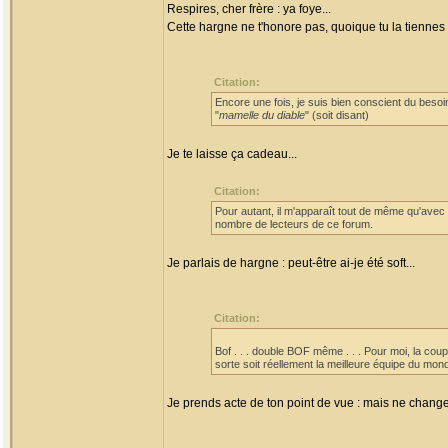
Respires, cher frère : ya foye...
Cette hargne ne t'honore pas, quoique tu la tienne
Citation:
Encore une fois, je suis bien conscient du bes
"
mamelle du diable
" (soit disant)
Je te laisse ça cadeau...
Citation:
Pour autant, il m'apparaît tout de même qu'avec
nombre de lecteurs de ce forum.
Je parlais de hargne : peut-être ai-je été soft...
Citation:
Bof . . . double BOF même . . . Pour moi, la coup
sorte soit réellement la meilleure équipe du mo
Je prends acte de ton point de vue : mais ne change