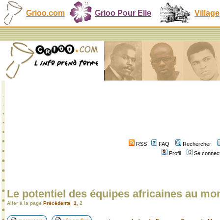
Grioo.com
Grioo Pour Elle
Village
RSS
FAQ
Rechercher
Profil
Se connect
Le potentiel des équipes africaines au mo
Aller à la page
Précédente
1
,
2