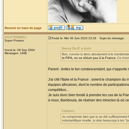
Revenir en haut de page
OGOTEMMELI
Posté le: Mer 30 Juin 2010 23:18
Sujet du message:
Super Posteur
Benny Da B' a écrit:
Inscrit le: 09 Sep 2004
Messages: 1498
Bon, comme tu tiens absolument à le mentionner
la FIFA, ne se réduit pas à la France.
Ce n'est
Parent : évites le ton condescendant, qui n'apporte 
J'ai cité l'Italie et la France : soient le champion d
équipes africaines, dont le nombre de participation
compétition...
Je suis donc bien fondé à prendre les cas de la Fra
à nous, Bamboula, de réaliser des miracles là où ce
Citation:
Je comprends bien que tu as été suffisamment for
substantifique moelle, tu dois beaucoup à tes "p