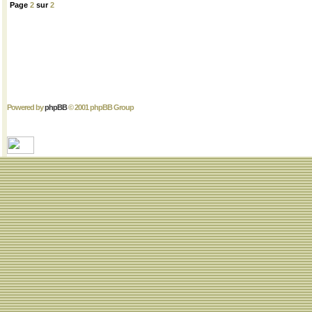
Page
2
sur
2
Powered by
phpBB
© 2001 phpBB Group