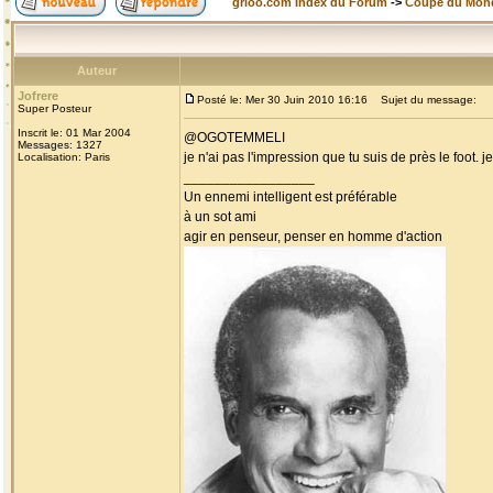
grioo.com Index du Forum
->
Coupe du Mon
Auteur
Jofrere
Posté le: Mer 30 Juin 2010 16:16
Sujet du message:
Super Posteur
Inscrit le: 01 Mar 2004
@OGOTEMMELI
Messages: 1327
je n'ai pas l'impression que tu suis de près le foot.
Localisation: Paris
_________________
Un ennemi intelligent est préférable
à un sot ami
agir en penseur, penser en homme d'action