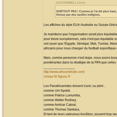
OGOTEMMELI a écrit:
SURTOUT PAS !
Comme je l'ai dit plus haut
finisse par des raclées indignes.
Les affiches du style EUA-Australie ou Suisse-Grèc
Je maintiens que l'organisation serait plus équitable
pour treize européennes, cela n'est pas équitable s
voir jouer que l'Egypte, Sénégal, Mali, Tunisie, Maro
africains pour nous changer du football soporifique
Mais, comme personne n'est dupe, nous avons tous 
pondérantes dans la stratégie de la FIFA que celles 
_________________
http://www.afrocentricite.com/
Umoja Ni Nguvu !!!
Les Panafricanistes doivent s'unir, ou périr...
comme Um Nyobè,
comme Patrice Lumumba,
comme Walter Rodney,
comme Amilcar Cabral,
comme Thomas Sankara,
Et tant de leurs valeureux Ancêtres, souvent trop seul