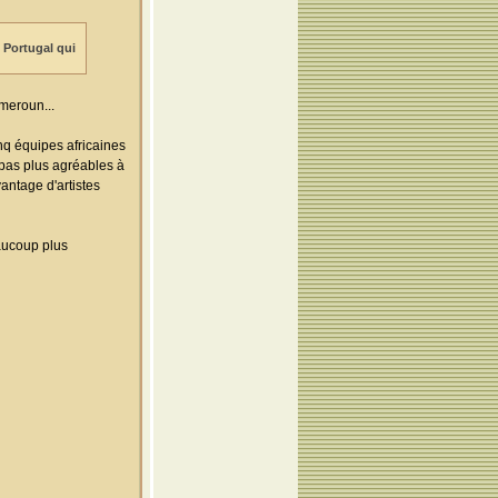
e Portugal qui
meroun...
inq équipes africaines
 pas plus agréables à
vantage d'artistes
aucoup plus