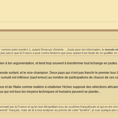
 comme point numéro 1, autant l'évacuer d'entrée….Juste pour ton information, le
monde et 
 pas parce que la France a joué contre Andorre que pour autant il est facile de se qualifier e
rien à ton argumentation, et tend trop souvent à transformer tout échange en joutes..
u monde sortant, et le vice-champion. Deux pays qui n'ont pas franchi le premier tour à
s cumulé est inférieur (sauf erreur) au nombre de participations de chacun de ces c
nce et de l'Italie comme matière à relativiser l'échec supposé des sélections afric
ux qui ont tous les moyens techniques et humains peuvent se planter...
maté par la France et qu'en bon Afropolitain issu du système françafricain et qui en tire en
arents" français, mais de là à tout analyser au prisme de cette "lumière", je suis quelque pe