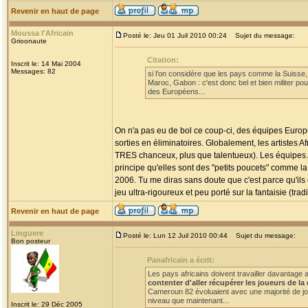
Revenir en haut de page
Moussa l'Africain
Posté le: Jeu 01 Juil 2010 00:24
Sujet du message:
Grioonaute
Citation:
Inscrit le: 14 Mai 2004
Messages: 82
si l'on considère que les pays comme la Suisse, 
Maroc, Gabon : c'est donc bel et bien militer po
des Européens...
On n'a pas eu de bol ce coup-ci, des équipes Europé
sorties en éliminatoires. Globalement, les artistes
TRES chanceux, plus que talentueux). Les équipes A
principe qu'elles sont des "petits poucets" comme l
2006. Tu me diras sans doute que c'est parce qu'ils 
jeu ultra-rigoureux et peu porté sur la fantaisie (tr
Revenir en haut de page
Linguere
Posté le: Lun 12 Juil 2010 00:44
Sujet du message:
Bon posteur
Panafricain a écrit:
Les pays africains doivent travailler davantage 
contenter d'aller récupérer les joueurs de l
Cameroun 82 évoluaient avec une majorité de jo
niveau que maintenant...
Inscrit le: 29 Déc 2005