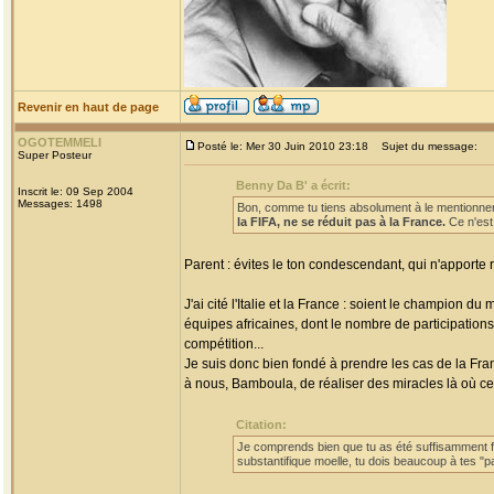
Revenir en haut de page
OGOTEMMELI
Posté le: Mer 30 Juin 2010 23:18
Sujet du message:
Super Posteur
Benny Da B' a écrit:
Inscrit le: 09 Sep 2004
Messages: 1498
Bon, comme tu tiens absolument à le mentionner
la FIFA, ne se réduit pas à la France.
Ce n'est
Parent : évites le ton condescendant, qui n'apporte 
J'ai cité l'Italie et la France : soient le champion d
équipes africaines, dont le nombre de participation
compétition...
Je suis donc bien fondé à prendre les cas de la Fra
à nous, Bamboula, de réaliser des miracles là où ce
Citation:
Je comprends bien que tu as été suffisamment for
substantifique moelle, tu dois beaucoup à tes "p