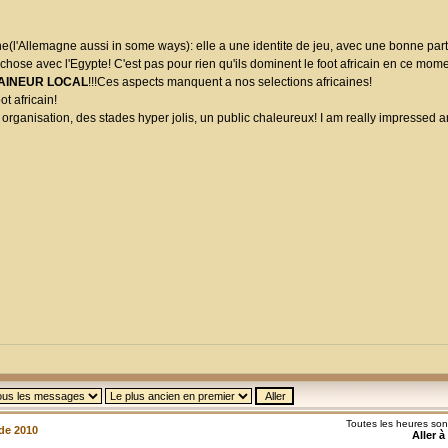
agne(l'Allemagne aussi in some ways): elle a une identite de jeu, avec une bonne par
ose avec l'Egypte! C'est pas pour rien qu'ils dominent le foot africain en ce mom
AINEUR LOCAL
!!!Ces aspects manquent a nos selections africaines!
ot africain!
organisation, des stades hyper jolis, un public chaleureux! I am really impressed a
Toutes les heures so
de 2010
Aller à