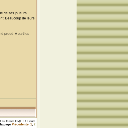
tie de ses joueurs
ent! Beaucoup de leurs
nd proud! A part les
nt au format GMT + 1 Heure
 la page
Précédente
1
,
2