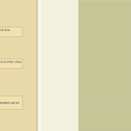
sé à la
ssi à créer chez
champion qui en