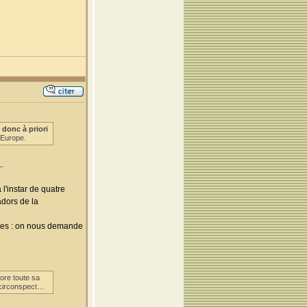
donc à priori
n Europe.
.
 l'instar de quatre
adors de la
aines : on nous demande
core toute sa
u circonspect…