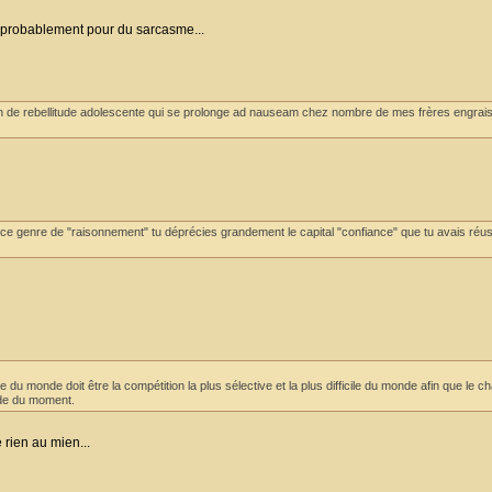
s probablement pour du sarcasme...
oin de rebellitude adolescente qui se prolonge ad nauseam chez nombre de mes frères engrais
 ce genre de "raisonnement" tu déprécies grandement le capital "confiance" que tu avais réu
e du monde doit être la compétition la plus sélective et la plus difficile du monde afin que le 
nde du moment.
 rien au mien...