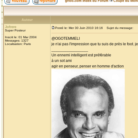
grioo.com Index du Forum
->
Coupe du Mon
Auteur
Jofrere
Posté le: Mer 30 Juin 2010 16:16
Sujet du message:
Super Posteur
Inscrit le: 01 Mar 2004
@OGOTEMMELI
Messages: 1327
je n'ai pas l'impression que tu suis de près le foot.
Localisation: Paris
_________________
Un ennemi intelligent est préférable
à un sot ami
agir en penseur, penser en homme d'action