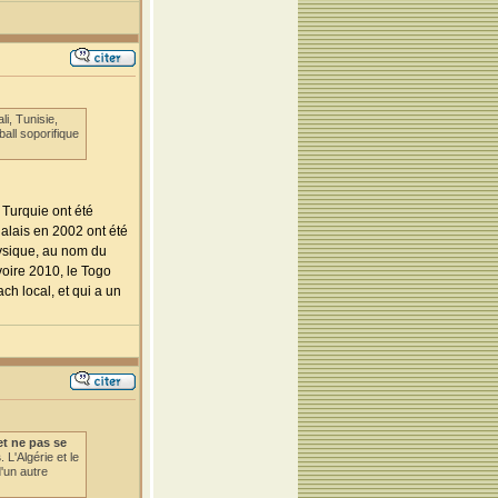
i, Tunisie,
all soporifique
 Turquie ont été
galais en 2002 ont été
hysique, au nom du
voire 2010, le Togo
ch local, et qui a un
et ne pas se
s
. L'Algérie et le
'un autre