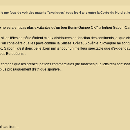
, je me fous de voir des matchs "exotiques" tous les 4 ans entre la Corée du Nord et l
e ne seraient pas plus excitantes qu'un bon Bénin-Guinée CKY, a fortiori Gabon-Ca
 si les têtes de série étaient mieux distribuées en fonction des continents, et que c
i l'on considère que les pays comme la Suisse, Grèce, Slovénie, Slovaquie ne sont
c, Gabon : c'est donc bel et bien militer pour un meilleur spectacle que d'exiger da
 des Européens...
compris que les préoccupations commerciales (de marchés publicitaires) sont be
plus prosaïquement d'éthique sportive...
s au front...