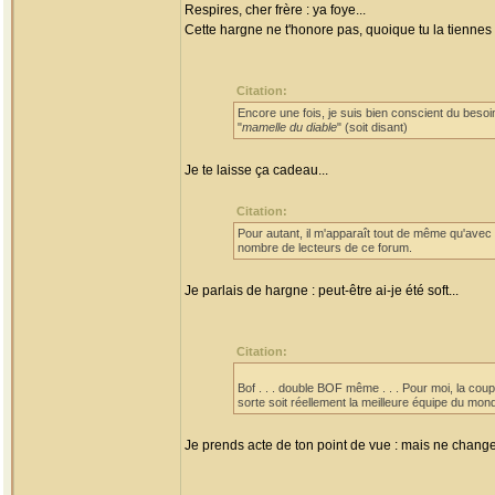
Respires, cher frère : ya foye...
Cette hargne ne t'honore pas, quoique tu la tienne
Citation:
Encore une fois, je suis bien conscient du bes
"
mamelle du diable
" (soit disant)
Je te laisse ça cadeau...
Citation:
Pour autant, il m'apparaît tout de même qu'avec
nombre de lecteurs de ce forum.
Je parlais de hargne : peut-être ai-je été soft...
Citation:
Bof . . . double BOF même . . . Pour moi, la coup
sorte soit réellement la meilleure équipe du mo
Je prends acte de ton point de vue : mais ne change