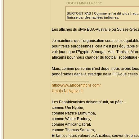
OGOTEMMELI a écrit:
SURTOUT PAS !
Comme je l'ai dit plus haut
finisse par des raclées indignes.
Les affiches du style EUA-Australie ou Suisse-Grèc
Je maintiens que l'organisation serait plus équitable
pour treize européennes, cela n'est pas équitable s
voir jouer que l'Egypte, Sénégal, Mali, Tunisie, Maro
africains pour nous changer du football soporifique
Mais, comme personne n'est dupe, nous avons tous 
pondérantes dans la stratégie de la FIFA que celles 
_________________
http://www.afrocentricite.com/
Umoja Ni Nguvu !!!
Les Panafricanistes doivent s'unir, ou périr...
comme Um Nyobè,
comme Patrice Lumumba,
comme Walter Rodney,
comme Amilcar Cabral,
comme Thomas Sankara,
Et tant de leurs valeureux Ancêtres, souvent trop seul