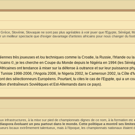
Grèce, Slovénie, Slovaquie ne sont pas plus agréables à voir jouer que l'Egypte, Sénégal, Mal
ur un meilleur spectacle que d'exiger davantage d'artistes africains pour nous changer du footb
ennes très joueuses et /ou techniques comme la Croatie, la Russie, l'Irlande ou la
 Africains ©, je les cherche en Coupe du Monde depuis le Nigéria en 1994 (les Séné
fricaines ont tendance à miser sur la défense à outrance et sur leur puissance p
a Tunisie 1998-2006, l'Angola 2006, le Nigeria 2002, le Cameroun 2002, la Côte d'I
ont des sélectionneurs Européens. Pourtant, tu cites le cas de l'Egypte, qui a un coa
adition d'entraîneurs Soviétiques et Est-Allemands dans ce pays).
aux infrastructures, à la mise sur pied de championnats dignes de ce nom, à la formation etc
a diaspora évoluant un peu partout dans le monde. Cette politique a montré ses limite
ueurs locaux extrêmement talentueux, mais à l'époque, les championnats nationaux étaient d