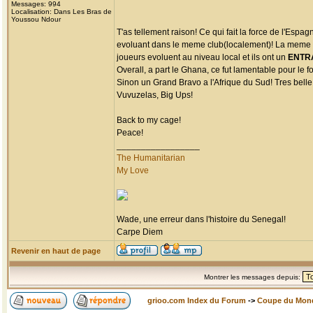
Messages: 994
Localisation: Dans Les Bras de
Youssou Ndour
T'as tellement raison! Ce qui fait la force de l'Esp
evoluant dans le meme club(localement)! La meme ch
joueurs evoluent au niveau local et ils ont un
ENTR
Overall, a part le Ghana, ce fut lamentable pour le fo
Sinon un Grand Bravo a l'Afrique du Sud! Tres belle 
Vuvuzelas, Big Ups!
Back to my cage!
Peace!
_________________
The Humanitarian
My Love
Wade, une erreur dans l'histoire du Senegal!
Carpe Diem
Revenir en haut de page
Montrer les messages depuis:
grioo.com Index du Forum
->
Coupe du Mon