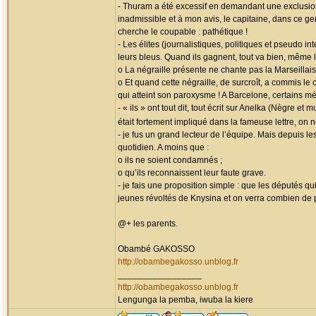
- Thuram a été excessif en demandant une exclusion
inadmissible et à mon avis, le capitaine, dans ce ge
cherche le coupable : pathétique !
- Les élites (journalistiques, politiques et pseudo 
leurs bleus. Quand ils gagnent, tout va bien, même 
o La négraille présente ne chante pas la Marseillais
o Et quand cette négraille, de surcroît, a commis le
qui atteint son paroxysme ! A Barcelone, certains mé
- « ils » ont tout dit, tout écrit sur Anelka (Nègre 
était fortement impliqué dans la fameuse lettre, on
- je fus un grand lecteur de l’équipe. Mais depuis l
quotidien. A moins que :
o ils ne soient condamnés ;
o qu’ils reconnaissent leur faute grave.
- je fais une proposition simple : que les députés q
jeunes révoltés de Knysina et on verra combien de 
@+ les parents.
Obambé GAKOSSO
http://obambegakosso.unblog.fr
_________________
http://obambegakosso.unblog.fr
Lengunga la pemba, iwuba la kiere