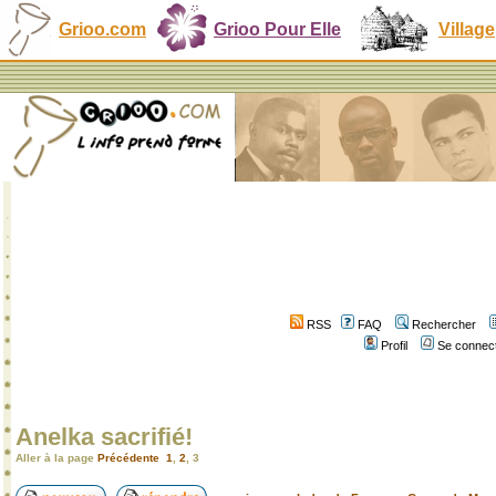
Grioo.com
Grioo Pour Elle
Village
RSS
FAQ
Rechercher
Profil
Se connect
Anelka sacrifié!
Aller à la page
Précédente
1
,
2
,
3