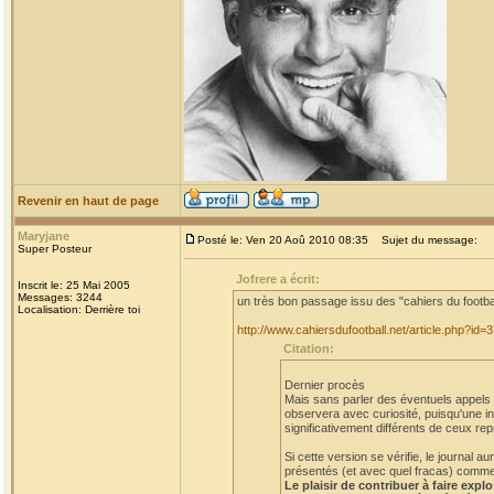
Revenir en haut de page
Maryjane
Posté le: Ven 20 Aoû 2010 08:35
Sujet du message:
Super Posteur
Jofrere a écrit:
Inscrit le: 25 Mai 2005
Messages: 3244
un très bon passage issu des "cahiers du footba
Localisation: Derrière toi
http://www.cahiersdufootball.net/article.php?id=
Citation:
Dernier procès
Mais sans parler des éventuels appels et
observera avec curiosité, puisqu'une in
significativement différents de ceux rep
Si cette version se vérifie, le journal
présentés (et avec quel fracas) comme a
Le plaisir de contribuer à faire expl