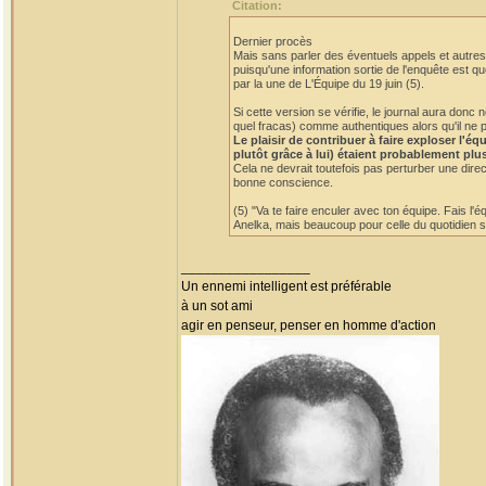
Citation:
Dernier procès
Mais sans parler des éventuels appels et autres 
puisqu'une information sortie de l'enquête est qu
par la une de L'Équipe du 19 juin (5).
Si cette version se vérifie, le journal aura do
quel fracas) comme authentiques alors qu'il ne p
Le plaisir de contribuer à faire exploser l'
plutôt grâce à lui) étaient probablement plu
Cela ne devrait toutefois pas perturber une dire
bonne conscience.
(5) "Va te faire enculer avec ton équipe. Fais l'
Anelka, mais beaucoup pour celle du quotidien sp
_________________
Un ennemi intelligent est préférable
à un sot ami
agir en penseur, penser en homme d'action