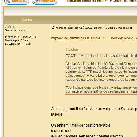
grioo.com Index du Forum
->
Coupe du Mon
Auteur
Jofrere
Posté le: Mer 18 Aoû 2010 15:06
Sujet du message:
Super Posteur
Inscrit le: 01 Mar 2004
http://www.20minutes.fr/article/588635/sports-ce-
Messages: 1327
Localisation: Paris
Citation:
FOOT - Il y a eu insulte mais pas de « sale fils de
Nicolas Anelka a bien insulté Raymond Domenech
juin dernier. Selon Le Parisien, lors de leur pa
scipline de la FFF mardi, les membres de l'équi
sélectionneur. « Va te faire enculer avec ton éq
rapportée par tous les interlocuteurs de la comm
Tout indique donc que Nicolas Anelka n’aurait don
contesté la nature même de ces insultes et a mê
Anelka, quand il se fait virer en Afrique du Sud sait
la fédé.
_________________
Un ennemi intelligent est préférable
à un sot ami
agir en penseur, penser en homme d'action