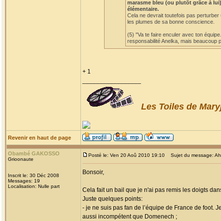
marasme bleu (ou plutôt grâce à lui)
élémentaire.
Cela ne devrait toutefois pas perturber
les plumes de sa bonne conscience.
(5) "Va te faire enculer avec ton équipe
responsabilité Anelka, mais beaucoup po
+ 1
_________________
Les Toiles de Mary
Revenir en haut de page
Obambé GAKOSSO
Posté le: Ven 20 Aoû 2010 19:10
Sujet du message: Ah! l
Grioonaute
Bonsoir,
Inscrit le: 30 Déc 2008
Messages: 19
Localisation: Nulle part
Cela fait un bail que je n'ai pas remis les doigts dan
Juste quelques points:
- je ne suis pas fan de l’équipe de France de foot. 
aussi incompétent que Domenech ;