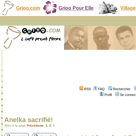
Grioo.com
Grioo Pour Elle
Village
RSS
FAQ
Rechercher
Profil
Se connect
Anelka sacrifié!
Aller à la page
Précédente
1
,
2
,
3