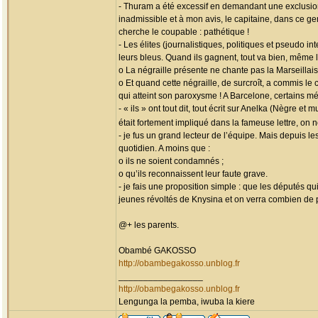
- Thuram a été excessif en demandant une exclusion
inadmissible et à mon avis, le capitaine, dans ce ge
cherche le coupable : pathétique !
- Les élites (journalistiques, politiques et pseudo 
leurs bleus. Quand ils gagnent, tout va bien, même 
o La négraille présente ne chante pas la Marseillais
o Et quand cette négraille, de surcroît, a commis le
qui atteint son paroxysme ! A Barcelone, certains mé
- « ils » ont tout dit, tout écrit sur Anelka (Nègre 
était fortement impliqué dans la fameuse lettre, on
- je fus un grand lecteur de l’équipe. Mais depuis l
quotidien. A moins que :
o ils ne soient condamnés ;
o qu’ils reconnaissent leur faute grave.
- je fais une proposition simple : que les députés q
jeunes révoltés de Knysina et on verra combien de 
@+ les parents.
Obambé GAKOSSO
http://obambegakosso.unblog.fr
_________________
http://obambegakosso.unblog.fr
Lengunga la pemba, iwuba la kiere