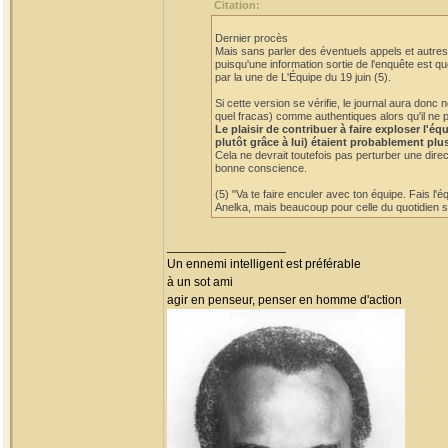
Citation:
Dernier procès
Mais sans parler des éventuels appels et autres 
puisqu'une information sortie de l'enquête est qu
par la une de L'Équipe du 19 juin (5).
Si cette version se vérifie, le journal aura do
quel fracas) comme authentiques alors qu'il ne p
Le plaisir de contribuer à faire exploser l'
plutôt grâce à lui) étaient probablement plu
Cela ne devrait toutefois pas perturber une dire
bonne conscience.
(5) "Va te faire enculer avec ton équipe. Fais l'
Anelka, mais beaucoup pour celle du quotidien sp
_________________
Un ennemi intelligent est préférable
à un sot ami
agir en penseur, penser en homme d'action