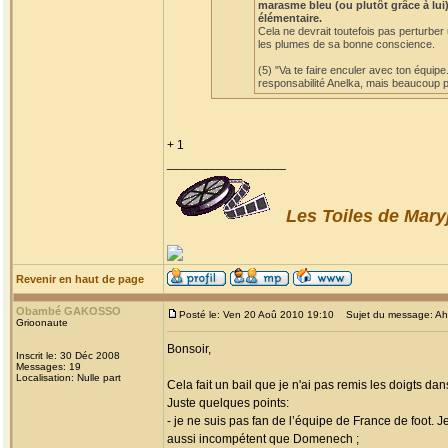
marasme bleu (ou plutôt grâce à lui)
élémentaire.
Cela ne devrait toutefois pas perturber
les plumes de sa bonne conscience.
(5) "Va te faire enculer avec ton équipe
responsabilité Anelka, mais beaucoup po
+ 1
_________________
Les Toiles de Mary
Revenir en haut de page
Obambé GAKOSSO
Posté le: Ven 20 Aoû 2010 19:10
Sujet du message: Ah! l
Grioonaute
Bonsoir,
Inscrit le: 30 Déc 2008
Messages: 19
Localisation: Nulle part
Cela fait un bail que je n'ai pas remis les doigts dan
Juste quelques points:
- je ne suis pas fan de l’équipe de France de foot. 
aussi incompétent que Domenech ;