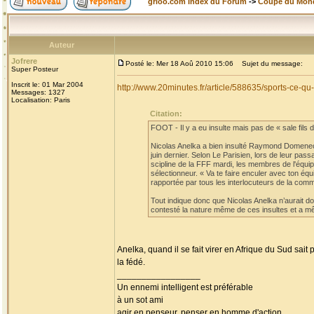
grioo.com Index du Forum
->
Coupe du Mon
Auteur
Jofrere
Posté le: Mer 18 Aoû 2010 15:06
Sujet du message:
Super Posteur
Inscrit le: 01 Mar 2004
http://www.20minutes.fr/article/588635/sports-ce-
Messages: 1327
Localisation: Paris
Citation:
FOOT - Il y a eu insulte mais pas de « sale fils de
Nicolas Anelka a bien insulté Raymond Domenech
juin dernier. Selon Le Parisien, lors de leur pa
scipline de la FFF mardi, les membres de l'équi
sélectionneur. « Va te faire enculer avec ton éq
rapportée par tous les interlocuteurs de la comm
Tout indique donc que Nicolas Anelka n’aurait don
contesté la nature même de ces insultes et a mê
Anelka, quand il se fait virer en Afrique du Sud sait
la fédé.
_________________
Un ennemi intelligent est préférable
à un sot ami
agir en penseur, penser en homme d'action