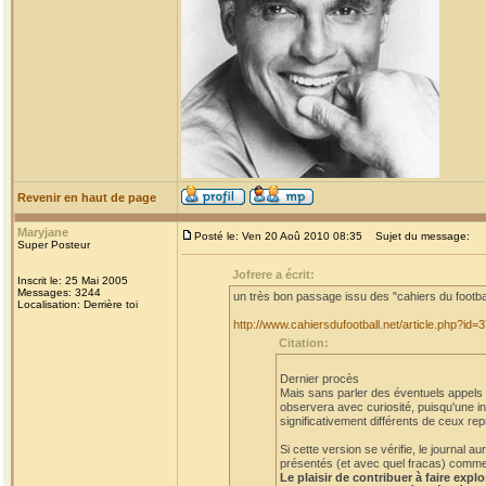
Revenir en haut de page
Maryjane
Posté le: Ven 20 Aoû 2010 08:35
Sujet du message:
Super Posteur
Jofrere a écrit:
Inscrit le: 25 Mai 2005
Messages: 3244
un très bon passage issu des "cahiers du footba
Localisation: Derrière toi
http://www.cahiersdufootball.net/article.php?id=
Citation:
Dernier procès
Mais sans parler des éventuels appels et
observera avec curiosité, puisqu'une in
significativement différents de ceux rep
Si cette version se vérifie, le journal
présentés (et avec quel fracas) comme a
Le plaisir de contribuer à faire expl