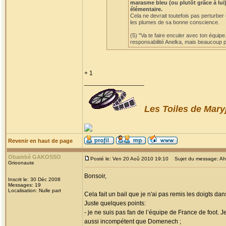
marasme bleu (ou plutôt grâce à lui)
élémentaire.
Cela ne devrait toutefois pas perturber
les plumes de sa bonne conscience.
(5) "Va te faire enculer avec ton équipe
responsabilité Anelka, mais beaucoup po
+ 1
_________________
Les Toiles de Mary
Revenir en haut de page
Obambé GAKOSSO
Posté le: Ven 20 Aoû 2010 19:10
Sujet du message: Ah! l
Grioonaute
Bonsoir,
Inscrit le: 30 Déc 2008
Messages: 19
Localisation: Nulle part
Cela fait un bail que je n'ai pas remis les doigts dan
Juste quelques points:
- je ne suis pas fan de l’équipe de France de foot. 
aussi incompétent que Domenech ;