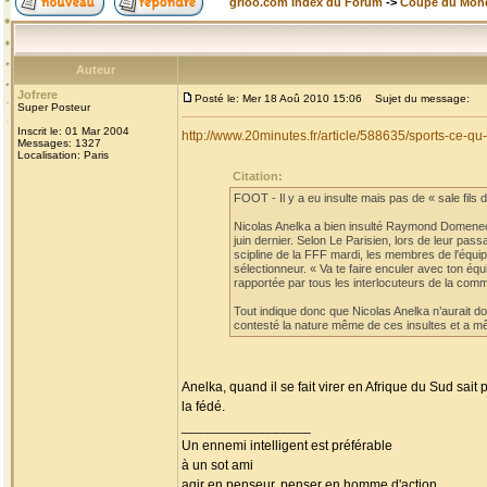
grioo.com Index du Forum
->
Coupe du Mon
Auteur
Jofrere
Posté le: Mer 18 Aoû 2010 15:06
Sujet du message:
Super Posteur
Inscrit le: 01 Mar 2004
http://www.20minutes.fr/article/588635/sports-ce-
Messages: 1327
Localisation: Paris
Citation:
FOOT - Il y a eu insulte mais pas de « sale fils de
Nicolas Anelka a bien insulté Raymond Domenech
juin dernier. Selon Le Parisien, lors de leur pa
scipline de la FFF mardi, les membres de l'équi
sélectionneur. « Va te faire enculer avec ton éq
rapportée par tous les interlocuteurs de la comm
Tout indique donc que Nicolas Anelka n’aurait don
contesté la nature même de ces insultes et a mê
Anelka, quand il se fait virer en Afrique du Sud sait
la fédé.
_________________
Un ennemi intelligent est préférable
à un sot ami
agir en penseur, penser en homme d'action