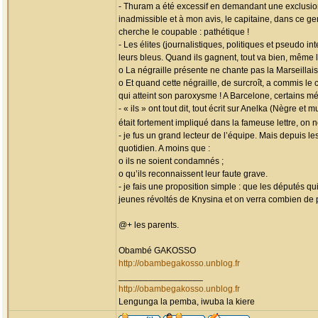
- Thuram a été excessif en demandant une exclusion
inadmissible et à mon avis, le capitaine, dans ce ge
cherche le coupable : pathétique !
- Les élites (journalistiques, politiques et pseudo 
leurs bleus. Quand ils gagnent, tout va bien, même 
o La négraille présente ne chante pas la Marseillais
o Et quand cette négraille, de surcroît, a commis le
qui atteint son paroxysme ! A Barcelone, certains mé
- « ils » ont tout dit, tout écrit sur Anelka (Nègre 
était fortement impliqué dans la fameuse lettre, on
- je fus un grand lecteur de l’équipe. Mais depuis l
quotidien. A moins que :
o ils ne soient condamnés ;
o qu’ils reconnaissent leur faute grave.
- je fais une proposition simple : que les députés q
jeunes révoltés de Knysina et on verra combien de 
@+ les parents.
Obambé GAKOSSO
http://obambegakosso.unblog.fr
_________________
http://obambegakosso.unblog.fr
Lengunga la pemba, iwuba la kiere