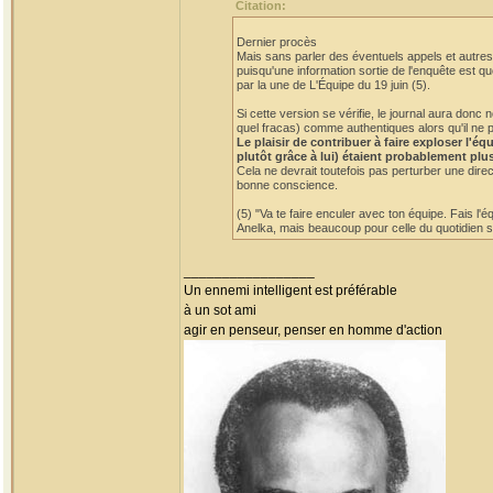
Citation:
Dernier procès
Mais sans parler des éventuels appels et autres 
puisqu'une information sortie de l'enquête est qu
par la une de L'Équipe du 19 juin (5).
Si cette version se vérifie, le journal aura do
quel fracas) comme authentiques alors qu'il ne p
Le plaisir de contribuer à faire exploser l'
plutôt grâce à lui) étaient probablement plu
Cela ne devrait toutefois pas perturber une dire
bonne conscience.
(5) "Va te faire enculer avec ton équipe. Fais l'
Anelka, mais beaucoup pour celle du quotidien sp
_________________
Un ennemi intelligent est préférable
à un sot ami
agir en penseur, penser en homme d'action