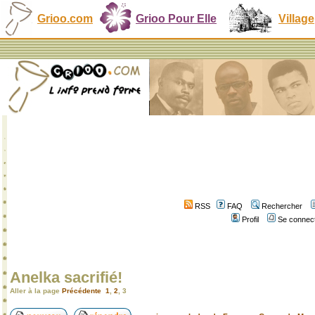
Grioo.com
Grioo Pour Elle
Village
RSS
FAQ
Rechercher
Profil
Se connect
Anelka sacrifié!
Aller à la page
Précédente
1
,
2
,
3