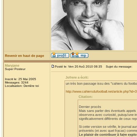
Revenir en haut de page
Maryjane
Posté le: Ven 20 Aoû 2010 08:35
Sujet du message:
Super Posteur
Jofrere a écrit:
Inscrit le: 25 Mai 2005
Messages: 3244
un très bon passage issu des "cahiers du footba
Localisation: Derrière toi
http://www.cahiersdufootball.net/article.php?id=
Citation:
Dernier procès
Mais sans parler des éventuels appels et
observera avec curiosité, puisqu'une in
significativement différents de ceux rep
Si cette version se vérifie, le journal
présentés (et avec quel fracas) comme a
Le plaisir de contribuer à faire expl