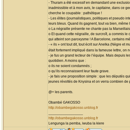
- Thuram a été excessif en demandant une exclusion
inadmissible et à mon avis, le capitaine, dans ce ge
cherche le coupable : pathétique !
- Les élites (journalistiques, politiques et pseudo 
leurs bleus. Quand ils gagnent, tout va bien, même 
o La négraille présente ne chante pas la Marseillais
o Et quand cette négraille, de surcroît, a commis le
qui atteint son paroxysme ! A Barcelone, certains mé
- « ils » ont tout dit, tout écrit sur Anelka (Nègre 
était fortement impliqué dans la fameuse lettre, on
- je fus un grand lecteur de l’équipe. Mais depuis l
quotidien. A moins que :
o ils ne soient condamnés ;
o qu’ils reconnaissent leur faute grave.
- je fais une proposition simple : que les députés q
jeunes révoltés de Knysina et on verra combien de 
@+ les parents.
Obambé GAKOSSO
http://obambegakosso.unblog.fr
_________________
http://obambegakosso.unblog.fr
Lengunga la pemba, iwuba la kiere