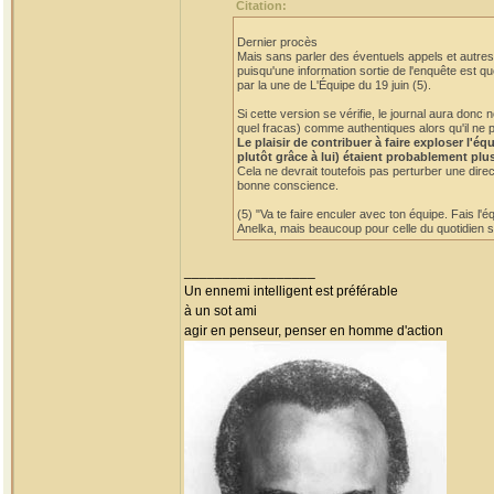
Citation:
Dernier procès
Mais sans parler des éventuels appels et autres 
puisqu'une information sortie de l'enquête est qu
par la une de L'Équipe du 19 juin (5).
Si cette version se vérifie, le journal aura do
quel fracas) comme authentiques alors qu'il ne p
Le plaisir de contribuer à faire exploser l'
plutôt grâce à lui) étaient probablement plu
Cela ne devrait toutefois pas perturber une dire
bonne conscience.
(5) "Va te faire enculer avec ton équipe. Fais l'
Anelka, mais beaucoup pour celle du quotidien sp
_________________
Un ennemi intelligent est préférable
à un sot ami
agir en penseur, penser en homme d'action