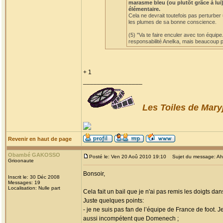
marasme bleu (ou plutôt grâce à lui)
élémentaire.
Cela ne devrait toutefois pas perturber
les plumes de sa bonne conscience.
(5) "Va te faire enculer avec ton équipe
responsabilité Anelka, mais beaucoup po
+ 1
_________________
Les Toiles de Mary
Revenir en haut de page
Obambé GAKOSSO
Posté le: Ven 20 Aoû 2010 19:10
Sujet du message: Ah! l
Grioonaute
Bonsoir,
Inscrit le: 30 Déc 2008
Messages: 19
Localisation: Nulle part
Cela fait un bail que je n'ai pas remis les doigts dan
Juste quelques points:
- je ne suis pas fan de l’équipe de France de foot. 
aussi incompétent que Domenech ;