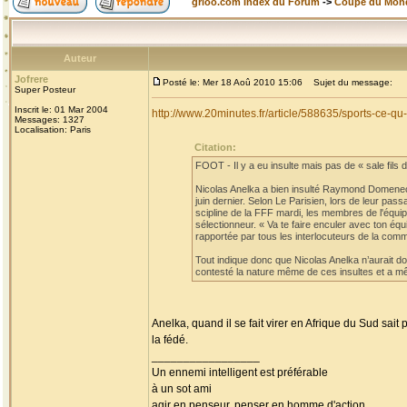
grioo.com Index du Forum
->
Coupe du Mon
Auteur
Jofrere
Posté le: Mer 18 Aoû 2010 15:06
Sujet du message:
Super Posteur
Inscrit le: 01 Mar 2004
http://www.20minutes.fr/article/588635/sports-ce-
Messages: 1327
Localisation: Paris
Citation:
FOOT - Il y a eu insulte mais pas de « sale fils de
Nicolas Anelka a bien insulté Raymond Domenech
juin dernier. Selon Le Parisien, lors de leur pa
scipline de la FFF mardi, les membres de l'équi
sélectionneur. « Va te faire enculer avec ton éq
rapportée par tous les interlocuteurs de la comm
Tout indique donc que Nicolas Anelka n’aurait don
contesté la nature même de ces insultes et a mê
Anelka, quand il se fait virer en Afrique du Sud sait
la fédé.
_________________
Un ennemi intelligent est préférable
à un sot ami
agir en penseur, penser en homme d'action