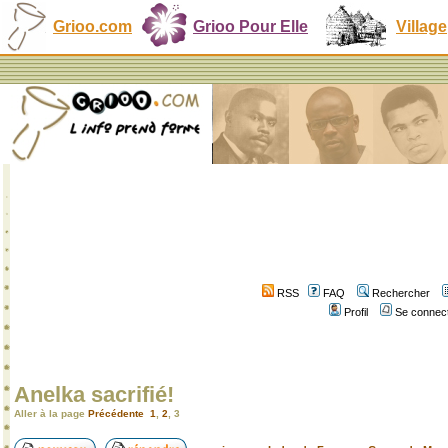
Grioo.com
Grioo Pour Elle
Village
RSS
FAQ
Rechercher
Profil
Se connect
Anelka sacrifié!
Aller à la page
Précédente
1
,
2
,
3