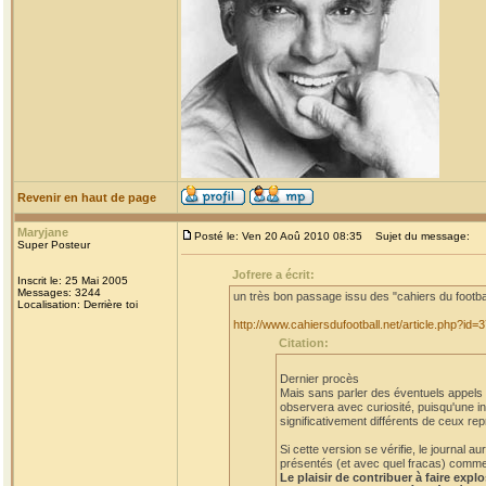
Revenir en haut de page
Maryjane
Posté le: Ven 20 Aoû 2010 08:35
Sujet du message:
Super Posteur
Jofrere a écrit:
Inscrit le: 25 Mai 2005
Messages: 3244
un très bon passage issu des "cahiers du footba
Localisation: Derrière toi
http://www.cahiersdufootball.net/article.php?id=
Citation:
Dernier procès
Mais sans parler des éventuels appels et
observera avec curiosité, puisqu'une in
significativement différents de ceux rep
Si cette version se vérifie, le journal
présentés (et avec quel fracas) comme a
Le plaisir de contribuer à faire expl