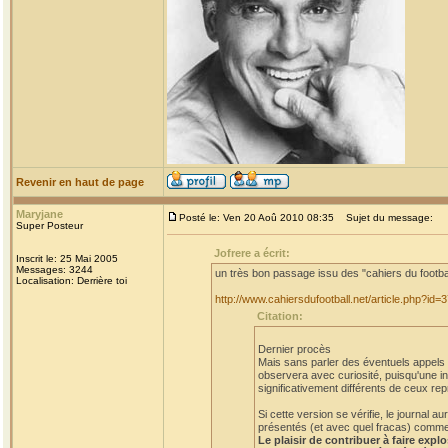
Revenir en haut de page
Maryjane
Posté le: Ven 20 Aoû 2010 08:35
Sujet du message:
Super Posteur
Jofrere a écrit:
Inscrit le: 25 Mai 2005
Messages: 3244
un très bon passage issu des "cahiers du footba
Localisation: Derrière toi
http://www.cahiersdufootball.net/article.php?id=
Citation:
Dernier procès
Mais sans parler des éventuels appels et
observera avec curiosité, puisqu'une in
significativement différents de ceux rep
Si cette version se vérifie, le journal
présentés (et avec quel fracas) comme a
Le plaisir de contribuer à faire expl