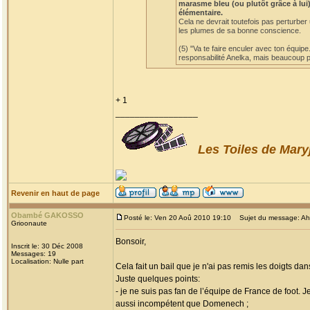
marasme bleu (ou plutôt grâce à lui)
élémentaire.
Cela ne devrait toutefois pas perturber
les plumes de sa bonne conscience.
(5) "Va te faire enculer avec ton équipe
responsabilité Anelka, mais beaucoup po
+ 1
_________________
Les Toiles de Mary
Revenir en haut de page
Obambé GAKOSSO
Posté le: Ven 20 Aoû 2010 19:10
Sujet du message: Ah! l
Grioonaute
Bonsoir,
Inscrit le: 30 Déc 2008
Messages: 19
Localisation: Nulle part
Cela fait un bail que je n'ai pas remis les doigts dan
Juste quelques points:
- je ne suis pas fan de l’équipe de France de foot. 
aussi incompétent que Domenech ;