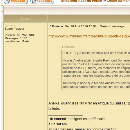
grioo.com Index du Forum
->
Coupe du Mon
Auteur
Jofrere
Posté le: Mer 18 Aoû 2010 15:06
Sujet du message:
Super Posteur
Inscrit le: 01 Mar 2004
http://www.20minutes.fr/article/588635/sports-ce-
Messages: 1327
Localisation: Paris
Citation:
FOOT - Il y a eu insulte mais pas de « sale fils de
Nicolas Anelka a bien insulté Raymond Domenech
juin dernier. Selon Le Parisien, lors de leur pa
scipline de la FFF mardi, les membres de l'équi
sélectionneur. « Va te faire enculer avec ton éq
rapportée par tous les interlocuteurs de la comm
Tout indique donc que Nicolas Anelka n’aurait don
contesté la nature même de ces insultes et a mê
Anelka, quand il se fait virer en Afrique du Sud sait
la fédé.
_________________
Un ennemi intelligent est préférable
à un sot ami
agir en penseur, penser en homme d'action