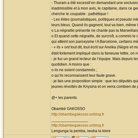
- Thuram a été excessif en demandant une exclusion
inadmissible et à mon avis, le capitaine, dans ce ge
cherche le coupable : pathétique !
- Les élites (journalistiques, politiques et pseudo 
leurs bleus. Quand ils gagnent, tout va bien, même 
o La négraille présente ne chante pas la Marseillais
o Et quand cette négraille, de surcroît, a commis le
qui atteint son paroxysme ! A Barcelone, certains mé
- « ils » ont tout dit, tout écrit sur Anelka (Nègre 
était fortement impliqué dans la fameuse lettre, on
- je fus un grand lecteur de l’équipe. Mais depuis l
quotidien. A moins que :
o ils ne soient condamnés ;
o qu’ils reconnaissent leur faute grave.
- je fais une proposition simple : que les députés q
jeunes révoltés de Knysina et on verra combien de 
@+ les parents.
Obambé GAKOSSO
http://obambegakosso.unblog.fr
_________________
http://obambegakosso.unblog.fr
Lengunga la pemba, iwuba la kiere