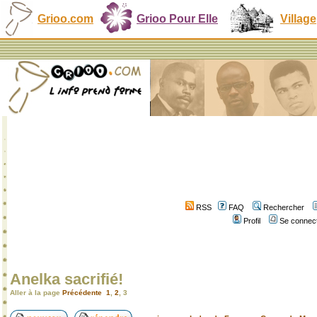
Grioo.com
Grioo Pour Elle
Village
RSS
FAQ
Rechercher
Profil
Se connect
Anelka sacrifié!
Aller à la page
Précédente
1
,
2
,
3