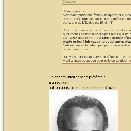
Citation:
Dernier procès
Mais sans parler des éventuels appels et autres 
puisqu'une information sortie de l'enquête est qu
par la une de L'Équipe du 19 juin (5).
Si cette version se vérifie, le journal aura do
quel fracas) comme authentiques alors qu'il ne p
Le plaisir de contribuer à faire exploser l'
plutôt grâce à lui) étaient probablement plu
Cela ne devrait toutefois pas perturber une dire
bonne conscience.
(5) "Va te faire enculer avec ton équipe. Fais l'
Anelka, mais beaucoup pour celle du quotidien sp
_________________
Un ennemi intelligent est préférable
à un sot ami
agir en penseur, penser en homme d'action