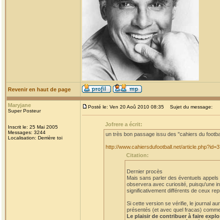
Revenir en haut de page
Maryjane
Posté le: Ven 20 Aoû 2010 08:35
Sujet du message:
Super Posteur
Jofrere a écrit:
Inscrit le: 25 Mai 2005
Messages: 3244
un très bon passage issu des "cahiers du footba
Localisation: Derrière toi
http://www.cahiersdufootball.net/article.php?id=
Citation:
Dernier procès
Mais sans parler des éventuels appels et
observera avec curiosité, puisqu'une in
significativement différents de ceux rep
Si cette version se vérifie, le journal
présentés (et avec quel fracas) comme a
Le plaisir de contribuer à faire expl