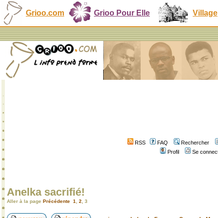
Grioo.com
Grioo Pour Elle
Village
RSS
FAQ
Rechercher
Profil
Se connect
Anelka sacrifié!
Aller à la page
Précédente
1
,
2
,
3