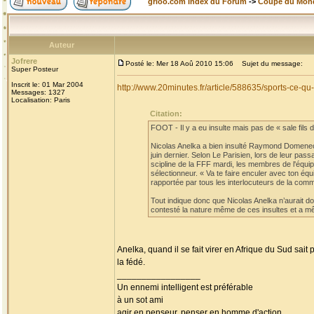
grioo.com Index du Forum
->
Coupe du Mon
Auteur
Jofrere
Posté le: Mer 18 Aoû 2010 15:06
Sujet du message:
Super Posteur
Inscrit le: 01 Mar 2004
http://www.20minutes.fr/article/588635/sports-ce-
Messages: 1327
Localisation: Paris
Citation:
FOOT - Il y a eu insulte mais pas de « sale fils de
Nicolas Anelka a bien insulté Raymond Domenech
juin dernier. Selon Le Parisien, lors de leur pa
scipline de la FFF mardi, les membres de l'équi
sélectionneur. « Va te faire enculer avec ton éq
rapportée par tous les interlocuteurs de la comm
Tout indique donc que Nicolas Anelka n’aurait don
contesté la nature même de ces insultes et a mê
Anelka, quand il se fait virer en Afrique du Sud sait
la fédé.
_________________
Un ennemi intelligent est préférable
à un sot ami
agir en penseur, penser en homme d'action