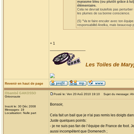
marasme bleu (ou plutôt grâce à lui)
élémentaire.
Cela ne devrait toutefois pas perturber
les plumes de sa bonne conscience.
(5) "Va te faire enculer avec ton équipe
responsabilité Anelka, mais beaucoup po
+ 1
_________________
Les Toiles de Mary
Revenir en haut de page
Obambé GAKOSSO
Posté le: Ven 20 Aoû 2010 19:10
Sujet du message: Ah! l
Grioonaute
Bonsoir,
Inscrit le: 30 Déc 2008
Messages: 19
Localisation: Nulle part
Cela fait un bail que je n'ai pas remis les doigts dan
Juste quelques points:
- je ne suis pas fan de l’équipe de France de foot. 
aussi incompétent que Domenech ;