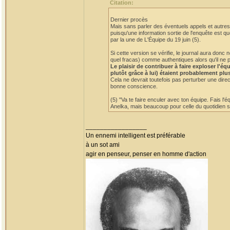
Citation:
Dernier procès
Mais sans parler des éventuels appels et autres 
puisqu'une information sortie de l'enquête est qu
par la une de L'Équipe du 19 juin (5).
Si cette version se vérifie, le journal aura do
quel fracas) comme authentiques alors qu'il ne p
Le plaisir de contribuer à faire exploser l'
plutôt grâce à lui) étaient probablement plu
Cela ne devrait toutefois pas perturber une dire
bonne conscience.
(5) "Va te faire enculer avec ton équipe. Fais l'
Anelka, mais beaucoup pour celle du quotidien sp
_________________
Un ennemi intelligent est préférable
à un sot ami
agir en penseur, penser en homme d'action