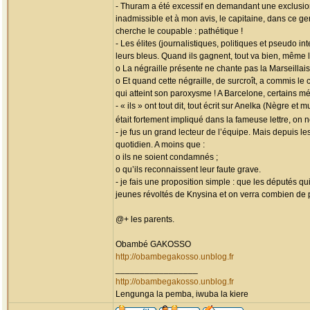
- Thuram a été excessif en demandant une exclusion
inadmissible et à mon avis, le capitaine, dans ce ge
cherche le coupable : pathétique !
- Les élites (journalistiques, politiques et pseudo 
leurs bleus. Quand ils gagnent, tout va bien, même 
o La négraille présente ne chante pas la Marseillais
o Et quand cette négraille, de surcroît, a commis le
qui atteint son paroxysme ! A Barcelone, certains mé
- « ils » ont tout dit, tout écrit sur Anelka (Nègre 
était fortement impliqué dans la fameuse lettre, on
- je fus un grand lecteur de l’équipe. Mais depuis l
quotidien. A moins que :
o ils ne soient condamnés ;
o qu’ils reconnaissent leur faute grave.
- je fais une proposition simple : que les députés q
jeunes révoltés de Knysina et on verra combien de 
@+ les parents.
Obambé GAKOSSO
http://obambegakosso.unblog.fr
_________________
http://obambegakosso.unblog.fr
Lengunga la pemba, iwuba la kiere