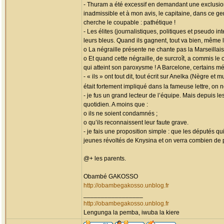
- Thuram a été excessif en demandant une exclusion
inadmissible et à mon avis, le capitaine, dans ce ge
cherche le coupable : pathétique !
- Les élites (journalistiques, politiques et pseudo 
leurs bleus. Quand ils gagnent, tout va bien, même 
o La négraille présente ne chante pas la Marseillais
o Et quand cette négraille, de surcroît, a commis le
qui atteint son paroxysme ! A Barcelone, certains mé
- « ils » ont tout dit, tout écrit sur Anelka (Nègre 
était fortement impliqué dans la fameuse lettre, on
- je fus un grand lecteur de l’équipe. Mais depuis l
quotidien. A moins que :
o ils ne soient condamnés ;
o qu’ils reconnaissent leur faute grave.
- je fais une proposition simple : que les députés q
jeunes révoltés de Knysina et on verra combien de 
@+ les parents.
Obambé GAKOSSO
http://obambegakosso.unblog.fr
_________________
http://obambegakosso.unblog.fr
Lengunga la pemba, iwuba la kiere