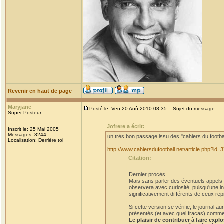
Revenir en haut de page
Maryjane
Posté le: Ven 20 Aoû 2010 08:35
Sujet du message:
Super Posteur
Jofrere a écrit:
Inscrit le: 25 Mai 2005
Messages: 3244
un très bon passage issu des "cahiers du footba
Localisation: Derrière toi
http://www.cahiersdufootball.net/article.php?id=
Citation:
Dernier procès
Mais sans parler des éventuels appels et
observera avec curiosité, puisqu'une in
significativement différents de ceux rep
Si cette version se vérifie, le journal
présentés (et avec quel fracas) comme a
Le plaisir de contribuer à faire expl