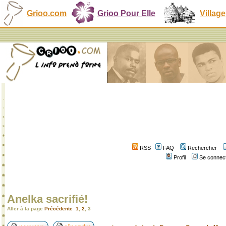
Grioo.com
Grioo Pour Elle
Village
RSS
FAQ
Rechercher
Profil
Se connect
Anelka sacrifié!
Aller à la page
Précédente
1
,
2
,
3