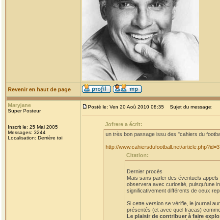
Revenir en haut de page
Maryjane
Posté le: Ven 20 Aoû 2010 08:35
Sujet du message:
Super Posteur
Jofrere a écrit:
Inscrit le: 25 Mai 2005
Messages: 3244
un très bon passage issu des "cahiers du footba
Localisation: Derrière toi
http://www.cahiersdufootball.net/article.php?id=
Citation:
Dernier procès
Mais sans parler des éventuels appels et
observera avec curiosité, puisqu'une in
significativement différents de ceux rep
Si cette version se vérifie, le journal
présentés (et avec quel fracas) comme a
Le plaisir de contribuer à faire expl