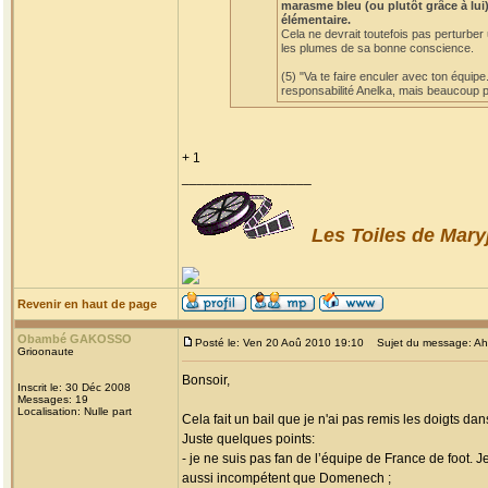
marasme bleu (ou plutôt grâce à lui)
élémentaire.
Cela ne devrait toutefois pas perturber
les plumes de sa bonne conscience.
(5) "Va te faire enculer avec ton équipe
responsabilité Anelka, mais beaucoup po
+ 1
_________________
Les Toiles de Mary
Revenir en haut de page
Obambé GAKOSSO
Posté le: Ven 20 Aoû 2010 19:10
Sujet du message: Ah! l
Grioonaute
Bonsoir,
Inscrit le: 30 Déc 2008
Messages: 19
Localisation: Nulle part
Cela fait un bail que je n'ai pas remis les doigts dan
Juste quelques points:
- je ne suis pas fan de l’équipe de France de foot. 
aussi incompétent que Domenech ;