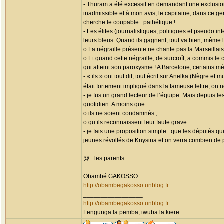
- Thuram a été excessif en demandant une exclusion
inadmissible et à mon avis, le capitaine, dans ce ge
cherche le coupable : pathétique !
- Les élites (journalistiques, politiques et pseudo 
leurs bleus. Quand ils gagnent, tout va bien, même 
o La négraille présente ne chante pas la Marseillais
o Et quand cette négraille, de surcroît, a commis le
qui atteint son paroxysme ! A Barcelone, certains mé
- « ils » ont tout dit, tout écrit sur Anelka (Nègre 
était fortement impliqué dans la fameuse lettre, on
- je fus un grand lecteur de l’équipe. Mais depuis l
quotidien. A moins que :
o ils ne soient condamnés ;
o qu’ils reconnaissent leur faute grave.
- je fais une proposition simple : que les députés q
jeunes révoltés de Knysina et on verra combien de 
@+ les parents.
Obambé GAKOSSO
http://obambegakosso.unblog.fr
_________________
http://obambegakosso.unblog.fr
Lengunga la pemba, iwuba la kiere