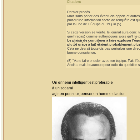
Citation:
Dernier procès
Mais sans parler des éventuels appels et autres 
puisqu'une information sortie de l'enquête est qu
par la une de L'Équipe du 19 juin (5).
Si cette version se vérifie, le journal aura do
quel fracas) comme authentiques alors qu'il ne p
Le plaisir de contribuer à faire exploser l'
plutôt grâce à lui) étaient probablement plu
Cela ne devrait toutefois pas perturber une dire
bonne conscience.
(5) "Va te faire enculer avec ton équipe. Fais l'
Anelka, mais beaucoup pour celle du quotidien sp
_________________
Un ennemi intelligent est préférable
à un sot ami
agir en penseur, penser en homme d'action