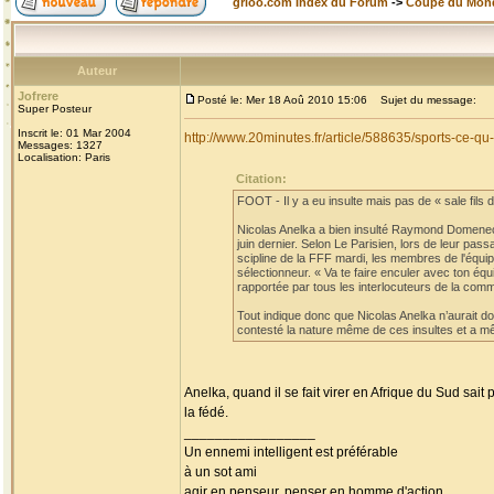
grioo.com Index du Forum
->
Coupe du Mon
Auteur
Jofrere
Posté le: Mer 18 Aoû 2010 15:06
Sujet du message:
Super Posteur
Inscrit le: 01 Mar 2004
http://www.20minutes.fr/article/588635/sports-ce-
Messages: 1327
Localisation: Paris
Citation:
FOOT - Il y a eu insulte mais pas de « sale fils de
Nicolas Anelka a bien insulté Raymond Domenech
juin dernier. Selon Le Parisien, lors de leur pa
scipline de la FFF mardi, les membres de l'équi
sélectionneur. « Va te faire enculer avec ton éq
rapportée par tous les interlocuteurs de la comm
Tout indique donc que Nicolas Anelka n’aurait don
contesté la nature même de ces insultes et a mê
Anelka, quand il se fait virer en Afrique du Sud sait
la fédé.
_________________
Un ennemi intelligent est préférable
à un sot ami
agir en penseur, penser en homme d'action