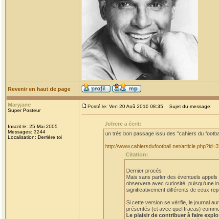
Revenir en haut de page
Maryjane
Posté le: Ven 20 Aoû 2010 08:35
Sujet du message:
Super Posteur
Jofrere a écrit:
Inscrit le: 25 Mai 2005
Messages: 3244
un très bon passage issu des "cahiers du footba
Localisation: Derrière toi
http://www.cahiersdufootball.net/article.php?id=
Citation:
Dernier procès
Mais sans parler des éventuels appels et
observera avec curiosité, puisqu'une in
significativement différents de ceux rep
Si cette version se vérifie, le journal
présentés (et avec quel fracas) comme a
Le plaisir de contribuer à faire expl