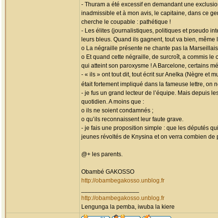
- Thuram a été excessif en demandant une exclusion
inadmissible et à mon avis, le capitaine, dans ce ge
cherche le coupable : pathétique !
- Les élites (journalistiques, politiques et pseudo 
leurs bleus. Quand ils gagnent, tout va bien, même 
o La négraille présente ne chante pas la Marseillais
o Et quand cette négraille, de surcroît, a commis le
qui atteint son paroxysme ! A Barcelone, certains mé
- « ils » ont tout dit, tout écrit sur Anelka (Nègre 
était fortement impliqué dans la fameuse lettre, on
- je fus un grand lecteur de l’équipe. Mais depuis l
quotidien. A moins que :
o ils ne soient condamnés ;
o qu’ils reconnaissent leur faute grave.
- je fais une proposition simple : que les députés q
jeunes révoltés de Knysina et on verra combien de 
@+ les parents.
Obambé GAKOSSO
http://obambegakosso.unblog.fr
_________________
http://obambegakosso.unblog.fr
Lengunga la pemba, iwuba la kiere