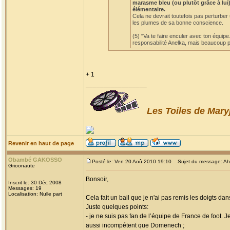
marasme bleu (ou plutôt grâce à lui)
élémentaire.
Cela ne devrait toutefois pas perturber
les plumes de sa bonne conscience.
(5) "Va te faire enculer avec ton équipe
responsabilité Anelka, mais beaucoup po
+ 1
_________________
Les Toiles de Mary
Revenir en haut de page
Obambé GAKOSSO
Posté le: Ven 20 Aoû 2010 19:10
Sujet du message: Ah! l
Grioonaute
Bonsoir,
Inscrit le: 30 Déc 2008
Messages: 19
Localisation: Nulle part
Cela fait un bail que je n'ai pas remis les doigts dan
Juste quelques points:
- je ne suis pas fan de l’équipe de France de foot. 
aussi incompétent que Domenech ;