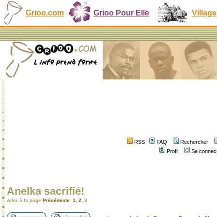
Grioo.com
Grioo Pour Elle
Village
RSS
FAQ
Rechercher
Profil
Se connect
Anelka sacrifié!
Aller à la page
Précédente
1
,
2
,
3