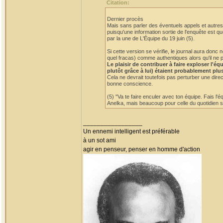
Citation:
Dernier procès
Mais sans parler des éventuels appels et autres 
puisqu'une information sortie de l'enquête est qu
par la une de L'Équipe du 19 juin (5).
Si cette version se vérifie, le journal aura do
quel fracas) comme authentiques alors qu'il ne p
Le plaisir de contribuer à faire exploser l'
plutôt grâce à lui) étaient probablement plu
Cela ne devrait toutefois pas perturber une dire
bonne conscience.
(5) "Va te faire enculer avec ton équipe. Fais l'
Anelka, mais beaucoup pour celle du quotidien sp
_________________
Un ennemi intelligent est préférable
à un sot ami
agir en penseur, penser en homme d'action