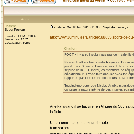
grioo.com Index du Forum
->
Coupe du Mon
Auteur
Jofrere
Posté le: Mer 18 Aoû 2010 15:06
Sujet du message:
Super Posteur
Inscrit le: 01 Mar 2004
http://www.20minutes.fr/article/588635/sports-ce-
Messages: 1327
Localisation: Paris
Citation:
FOOT - Il y a eu insulte mais pas de « sale fils de
Nicolas Anelka a bien insulté Raymond Domenech
juin dernier. Selon Le Parisien, lors de leur pa
scipline de la FFF mardi, les membres de l'équi
sélectionneur. « Va te faire enculer avec ton éq
rapportée par tous les interlocuteurs de la comm
Tout indique donc que Nicolas Anelka n’aurait don
contesté la nature même de ces insultes et a mê
Anelka, quand il se fait virer en Afrique du Sud sait
la fédé.
_________________
Un ennemi intelligent est préférable
à un sot ami
agir en penseur, penser en homme d'action