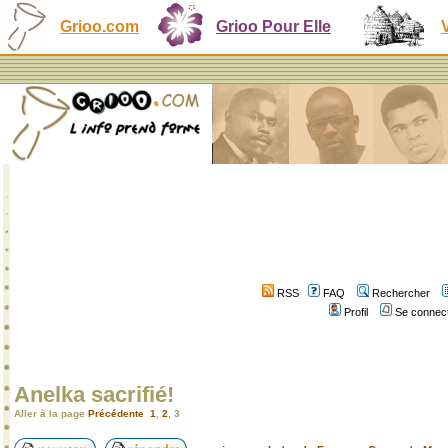
Grioo.com
Grioo Pour Elle
RSS
FAQ
Rechercher
Profil
Se connect
Anelka sacrifié!
Aller à la page
Précédente
1
,
2
,
3