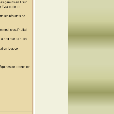
 ces gamins en Afsud
e Evra parle de
te les résultats de
med, c’est l’hallali
 a adit que lui aussi
ai un jour, ce
s équipes de France les