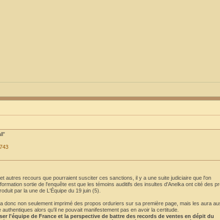
ll"
3743
 autres recours que pourraient susciter ces sanctions, il y a une suite judiciaire que l'on
formation sortie de l'enquête est que les témoins auditifs des insultes d'Anelka ont cité des p
roduit par la une de L'Équipe du 19 juin (5).
 aura donc non seulement imprimé des propos orduriers sur sa première page, mais les aura au
uthentiques alors qu'il ne pouvait manifestement pas en avoir la certitude.
oser l'équipe de France et la perspective de battre des records de ventes en dépit du