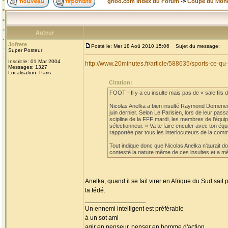
grioo.com Index du Forum
->
Coupe du Mon
Auteur
Jofrere
Posté le: Mer 18 Aoû 2010 15:06
Sujet du message:
Super Posteur
Inscrit le: 01 Mar 2004
http://www.20minutes.fr/article/588635/sports-ce-
Messages: 1327
Localisation: Paris
Citation:
FOOT - Il y a eu insulte mais pas de « sale fils de
Nicolas Anelka a bien insulté Raymond Domenech
juin dernier. Selon Le Parisien, lors de leur pa
scipline de la FFF mardi, les membres de l'équi
sélectionneur. « Va te faire enculer avec ton éq
rapportée par tous les interlocuteurs de la comm
Tout indique donc que Nicolas Anelka n’aurait don
contesté la nature même de ces insultes et a mê
Anelka, quand il se fait virer en Afrique du Sud sait
la fédé.
_________________
Un ennemi intelligent est préférable
à un sot ami
agir en penseur, penser en homme d'action