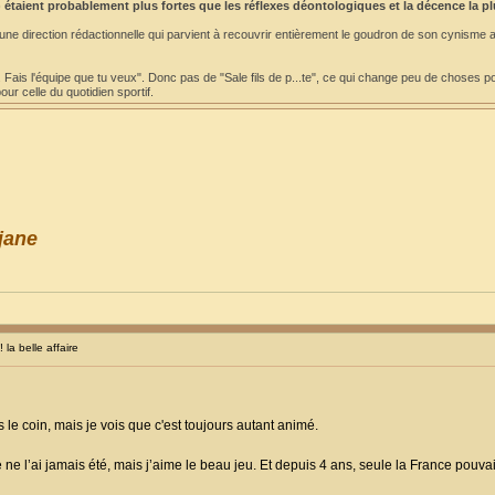
 étaient probablement plus fortes que les réflexes déontologiques et la décence la p
 une direction rédactionnelle qui parvient à recouvrir entièrement le goudron de son cynisme 
. Fais l'équipe que tu veux". Donc pas de "Sale fils de p...te", ce qui change peu de choses po
ur celle du quotidien sportif.
jane
a belle affaire
s le coin, mais je vois que c'est toujours autant animé.
Je ne l’ai jamais été, mais j’aime le beau jeu. Et depuis 4 ans, seule la France pou