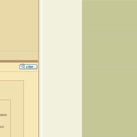
ropos
ssi