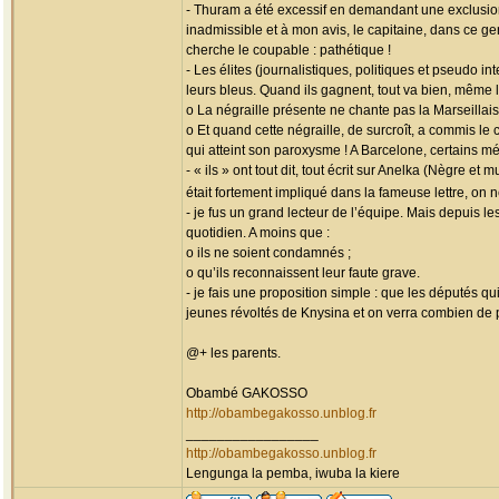
- Thuram a été excessif en demandant une exclusion
inadmissible et à mon avis, le capitaine, dans ce ge
cherche le coupable : pathétique !
- Les élites (journalistiques, politiques et pseudo 
leurs bleus. Quand ils gagnent, tout va bien, même 
o La négraille présente ne chante pas la Marseillais
o Et quand cette négraille, de surcroît, a commis le
qui atteint son paroxysme ! A Barcelone, certains mé
- « ils » ont tout dit, tout écrit sur Anelka (Nègre 
était fortement impliqué dans la fameuse lettre, on
- je fus un grand lecteur de l’équipe. Mais depuis l
quotidien. A moins que :
o ils ne soient condamnés ;
o qu’ils reconnaissent leur faute grave.
- je fais une proposition simple : que les députés q
jeunes révoltés de Knysina et on verra combien de 
@+ les parents.
Obambé GAKOSSO
http://obambegakosso.unblog.fr
_________________
http://obambegakosso.unblog.fr
Lengunga la pemba, iwuba la kiere