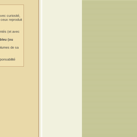
vec curiosité,
e ceux reproduit
entés (et avec
 bleu (ou
 plumes de sa
ponsabilité