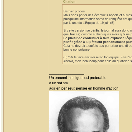
Citation:
Dernier procès
Mais sans parler des éventuels appels et autres 
puisqu'une information sortie de l'enquête est qu
par la une de L'Équipe du 19 juin (5).
Si cette version se vérifie, le journal aura do
quel fracas) comme authentiques alors qu'il ne p
Le plaisir de contribuer à faire exploser l'
plutôt grâce à lui) étaient probablement plu
Cela ne devrait toutefois pas perturber une dire
bonne conscience.
(5) "Va te faire enculer avec ton équipe. Fais l'
Anelka, mais beaucoup pour celle du quotidien sp
_________________
Un ennemi intelligent est préférable
à un sot ami
agir en penseur, penser en homme d'action