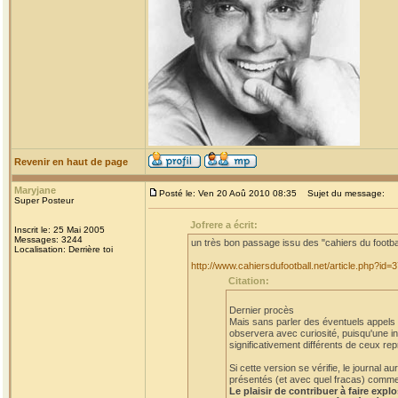
Revenir en haut de page
Maryjane
Posté le: Ven 20 Aoû 2010 08:35
Sujet du message:
Super Posteur
Jofrere a écrit:
Inscrit le: 25 Mai 2005
Messages: 3244
un très bon passage issu des "cahiers du footba
Localisation: Derrière toi
http://www.cahiersdufootball.net/article.php?id=
Citation:
Dernier procès
Mais sans parler des éventuels appels et
observera avec curiosité, puisqu'une in
significativement différents de ceux rep
Si cette version se vérifie, le journal
présentés (et avec quel fracas) comme a
Le plaisir de contribuer à faire expl