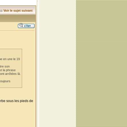
::
Voir le sujet suivant
e en une le 19
tre son
st la phrase
ont arrêtées là.
toujours
herbe sous les pieds de