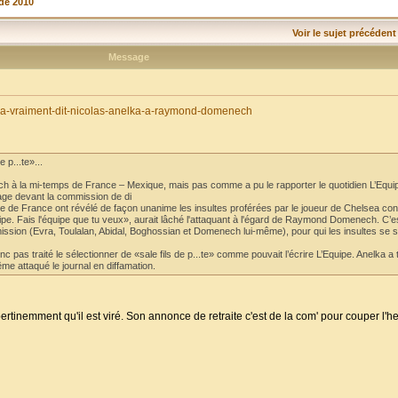
de 2010
Voir le sujet précédent
Message
qu-a-vraiment-dit-nicolas-anelka-a-raymond-domenech
 p...te»...
 à la mi-temps de France – Mexique, mais pas comme a pu le rapporter le quotidien L’Equip
ssage devant la commission de di
pe de France ont révélé de façon unanime les insultes proférées par le joueur de Chelsea con
uipe. Fais l'équipe que tu veux», aurait lâché l'attaquant à l'égard de Raymond Domenech. C’e
ission (Evra, Toulalan, Abidal, Boghossian et Domenech lui-même), pour qui les insultes se s
c pas traité le sélectionner de «sale fils de p...te» comme pouvait l’écrire L’Equipe. Anelka a 
me attaqué le journal en diffamation.
 pertinemment qu'il est viré. Son annonce de retraite c'est de la com' pour couper l'