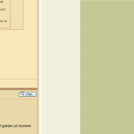
lus
avec
ur la
vait garder un homme