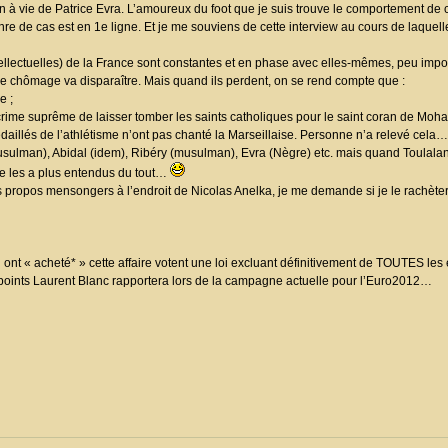
 à vie de Patrice Evra. L’amoureux du foot que je suis trouve le comportement de
nre de cas est en 1e ligne. Et je me souviens de cette interview au cours de laquell
intellectuelles) de la France sont constantes et en phase avec elles-mêmes, peu impor
le chômage va disparaître. Mais quand ils perdent, on se rend compte que :
e ;
 crime suprême de laisser tomber les saints catholiques pour le saint coran de Moham
daillés de l’athlétisme n’ont pas chanté la Marseillaise. Personne n’a relevé cela…
et musulman), Abidal (idem), Ribéry (musulman), Evra (Nègre) etc. mais quand Toulalan
 ne les a plus entendus du tout…
es propos mensongers à l’endroit de Nicolas Anelka, je me demande si je le rachèter
ui ont « acheté* » cette affaire votent une loi excluant définitivement de TOUTES le
points Laurent Blanc rapportera lors de la campagne actuelle pour l’Euro2012…