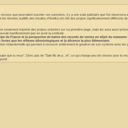
recours que pourraient susciter ces sanctions, il y a une suite judiciaire que l'on observera a
e les témoins auditifs des insultes d'Anelka ont cité des propos significativement différents d
nc non seulement imprimé des propos orduriers sur sa première page, mais les aura aussi prés
ouvait manifestement pas en avoir la certitude.
équipe de France et la perspective de battre des records de ventes en dépit du marasme
s fortes que les réflexes déontologiques et la décence la plus élémentaire.
ction rédactionnelle qui parvient à recouvrir entièrement le goudron de son cynisme avec les
équipe que tu veux". Donc pas de "Sale fils de p...te", ce qui change peu de choses pour la res
ortif.