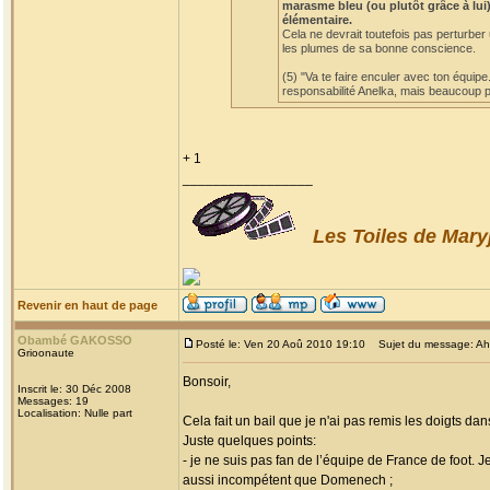
marasme bleu (ou plutôt grâce à lui)
élémentaire.
Cela ne devrait toutefois pas perturber
les plumes de sa bonne conscience.
(5) "Va te faire enculer avec ton équipe
responsabilité Anelka, mais beaucoup po
+ 1
_________________
Les Toiles de Mary
Revenir en haut de page
Obambé GAKOSSO
Posté le: Ven 20 Aoû 2010 19:10
Sujet du message: Ah! l
Grioonaute
Bonsoir,
Inscrit le: 30 Déc 2008
Messages: 19
Localisation: Nulle part
Cela fait un bail que je n'ai pas remis les doigts dan
Juste quelques points:
- je ne suis pas fan de l’équipe de France de foot. 
aussi incompétent que Domenech ;