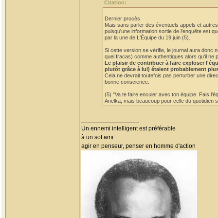
Citation:
Dernier procès
Mais sans parler des éventuels appels et autres 
puisqu'une information sortie de l'enquête est qu
par la une de L'Équipe du 19 juin (5).
Si cette version se vérifie, le journal aura do
quel fracas) comme authentiques alors qu'il ne p
Le plaisir de contribuer à faire exploser l'
plutôt grâce à lui) étaient probablement plu
Cela ne devrait toutefois pas perturber une dire
bonne conscience.
(5) "Va te faire enculer avec ton équipe. Fais l'
Anelka, mais beaucoup pour celle du quotidien sp
_________________
Un ennemi intelligent est préférable
à un sot ami
agir en penseur, penser en homme d'action