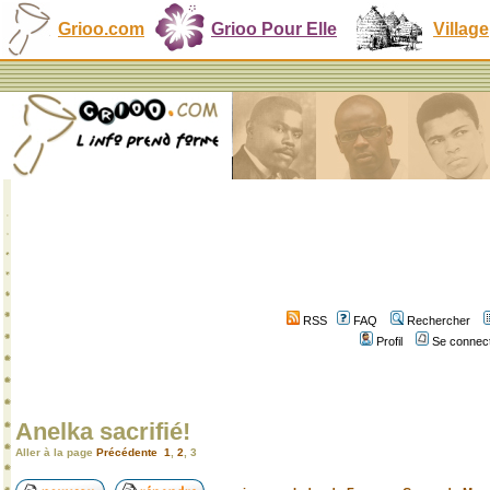
Grioo.com
Grioo Pour Elle
Village
RSS
FAQ
Rechercher
Profil
Se connect
Anelka sacrifié!
Aller à la page
Précédente
1
,
2
,
3