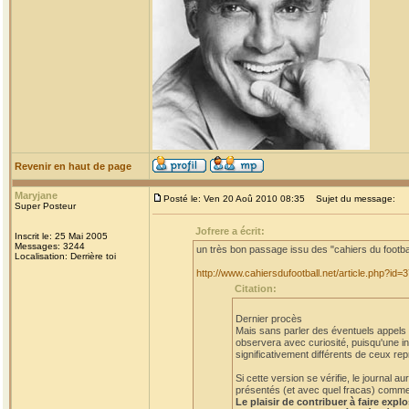
Revenir en haut de page
Maryjane
Posté le: Ven 20 Aoû 2010 08:35
Sujet du message:
Super Posteur
Jofrere a écrit:
Inscrit le: 25 Mai 2005
Messages: 3244
un très bon passage issu des "cahiers du footba
Localisation: Derrière toi
http://www.cahiersdufootball.net/article.php?id=
Citation:
Dernier procès
Mais sans parler des éventuels appels et
observera avec curiosité, puisqu'une in
significativement différents de ceux rep
Si cette version se vérifie, le journal
présentés (et avec quel fracas) comme a
Le plaisir de contribuer à faire expl