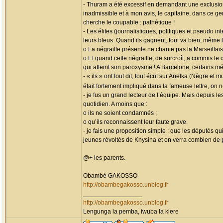
- Thuram a été excessif en demandant une exclusion
inadmissible et à mon avis, le capitaine, dans ce ge
cherche le coupable : pathétique !
- Les élites (journalistiques, politiques et pseudo 
leurs bleus. Quand ils gagnent, tout va bien, même 
o La négraille présente ne chante pas la Marseillais
o Et quand cette négraille, de surcroît, a commis le
qui atteint son paroxysme ! A Barcelone, certains mé
- « ils » ont tout dit, tout écrit sur Anelka (Nègre 
était fortement impliqué dans la fameuse lettre, on
- je fus un grand lecteur de l’équipe. Mais depuis l
quotidien. A moins que :
o ils ne soient condamnés ;
o qu’ils reconnaissent leur faute grave.
- je fais une proposition simple : que les députés q
jeunes révoltés de Knysina et on verra combien de 
@+ les parents.
Obambé GAKOSSO
http://obambegakosso.unblog.fr
_________________
http://obambegakosso.unblog.fr
Lengunga la pemba, iwuba la kiere