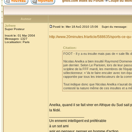
grioo.com Index du Forum
->
Coupe du Mon
Auteur
Jofrere
Posté le: Mer 18 Aoû 2010 15:06
Sujet du message:
Super Posteur
Inscrit le: 01 Mar 2004
http://www.20minutes.fr/article/588635/sports-ce-
Messages: 1327
Localisation: Paris
Citation:
FOOT - Il y a eu insulte mais pas de « sale fils de
Nicolas Anelka a bien insulté Raymond Domenech
juin dernier. Selon Le Parisien, lors de leur pa
scipline de la FFF mardi, les membres de l'équi
sélectionneur. « Va te faire enculer avec ton éq
rapportée par tous les interlocuteurs de la comm
Tout indique donc que Nicolas Anelka n’aurait don
contesté la nature même de ces insultes et a mê
Anelka, quand il se fait virer en Afrique du Sud sait
la fédé.
_________________
Un ennemi intelligent est préférable
à un sot ami
agir en penseur, penser en homme d'action