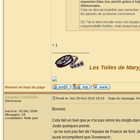
marasme bleu (ou plutôt grâce à lui)
élémentaire.
Cela ne devrait toutefois pas perturber
les plumes de sa bonne conscience.
(5) "Va te faire enculer avec ton équipe
responsabilité Anelka, mais beaucoup po
+ 1
_________________
Les Toiles de Mary
Revenir en haut de page
Obambé GAKOSSO
Posté le: Ven 20 Aoû 2010 19:10
Sujet du message: Ah! l
Grioonaute
Bonsoir,
Inscrit le: 30 Déc 2008
Messages: 19
Localisation: Nulle part
Cela fait un bail que je n'ai pas remis les doigts dan
Juste quelques points:
- je ne suis pas fan de l’équipe de France de foot. 
aussi incompétent que Domenech ;