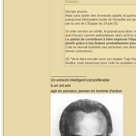
Citation:
Dernier procès
Mais sans parler des éventuels appels et autres 
puisqu'une information sortie de l'enquête est qu
par la une de L'Équipe du 19 juin (5).
Si cette version se vérifie, le journal aura do
quel fracas) comme authentiques alors qu'il ne p
Le plaisir de contribuer à faire exploser l'
plutôt grâce à lui) étaient probablement plu
Cela ne devrait toutefois pas perturber une dire
bonne conscience.
(5) "Va te faire enculer avec ton équipe. Fais l'
Anelka, mais beaucoup pour celle du quotidien sp
_________________
Un ennemi intelligent est préférable
à un sot ami
agir en penseur, penser en homme d'action