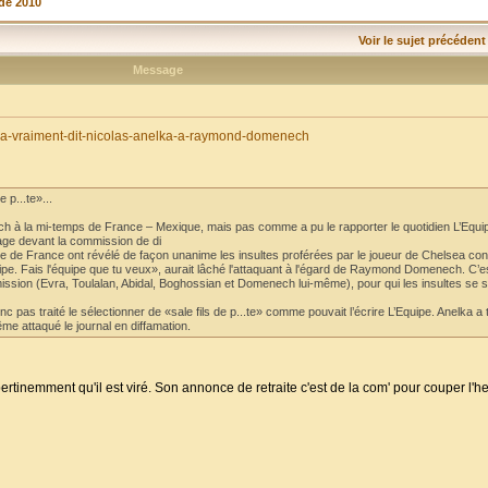
de 2010
Voir le sujet précédent
Message
qu-a-vraiment-dit-nicolas-anelka-a-raymond-domenech
 p...te»...
 à la mi-temps de France – Mexique, mais pas comme a pu le rapporter le quotidien L’Equip
ssage devant la commission de di
pe de France ont révélé de façon unanime les insultes proférées par le joueur de Chelsea con
uipe. Fais l'équipe que tu veux», aurait lâché l'attaquant à l'égard de Raymond Domenech. C’e
ission (Evra, Toulalan, Abidal, Boghossian et Domenech lui-même), pour qui les insultes se s
c pas traité le sélectionner de «sale fils de p...te» comme pouvait l’écrire L’Equipe. Anelka a 
me attaqué le journal en diffamation.
 pertinemment qu'il est viré. Son annonce de retraite c'est de la com' pour couper l'