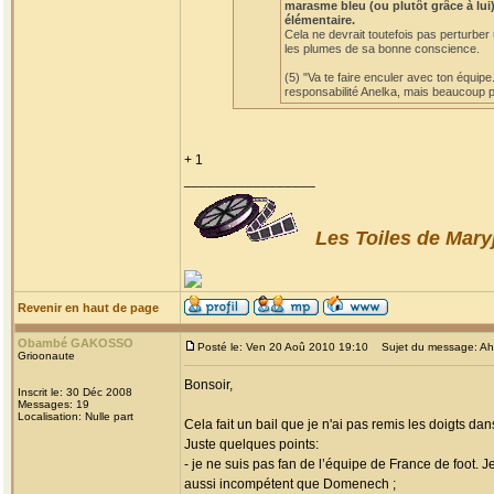
marasme bleu (ou plutôt grâce à lui)
élémentaire.
Cela ne devrait toutefois pas perturber
les plumes de sa bonne conscience.
(5) "Va te faire enculer avec ton équipe
responsabilité Anelka, mais beaucoup po
+ 1
_________________
Les Toiles de Mary
Revenir en haut de page
Obambé GAKOSSO
Posté le: Ven 20 Aoû 2010 19:10
Sujet du message: Ah! l
Grioonaute
Bonsoir,
Inscrit le: 30 Déc 2008
Messages: 19
Localisation: Nulle part
Cela fait un bail que je n'ai pas remis les doigts dan
Juste quelques points:
- je ne suis pas fan de l’équipe de France de foot. 
aussi incompétent que Domenech ;