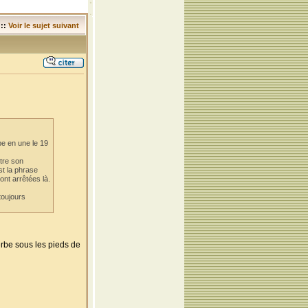
::
Voir le sujet suivant
e en une le 19
tre son
st la phrase
ont arrêtées là.
toujours
herbe sous les pieds de