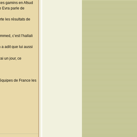
 ces gamins en Afsud
e Evra parle de
te les résultats de
med, c’est l’hallali
 a adit que lui aussi
ai un jour, ce
s équipes de France les