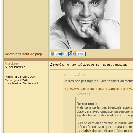
Revenir en haut de page
Maryjane
Posté le: Ven 20 Aoû 2010 08:35
Sujet du message:
Super Posteur
Jofrere a écrit:
Inscrit le: 25 Mai 2005
Messages: 3244
un très bon passage issu des "cahiers du footba
Localisation: Derrière toi
http://www.cahiersdufootball.net/article.php?id=
Citation:
Dernier procès
Mais sans parler des éventuels appels et
observera avec curiosité, puisqu'une in
significativement différents de ceux rep
Si cette version se vérifie, le journal
présentés (et avec quel fracas) comme a
Le plaisir de contribuer à faire expl