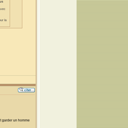
lus
avec
ur la
vait garder un homme