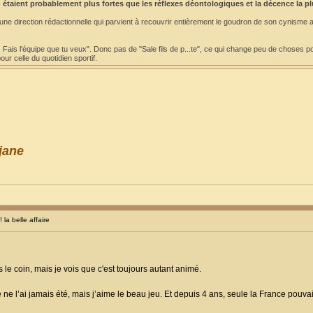
 étaient probablement plus fortes que les réflexes déontologiques et la décence la p
 une direction rédactionnelle qui parvient à recouvrir entièrement le goudron de son cynisme 
. Fais l'équipe que tu veux". Donc pas de "Sale fils de p...te", ce qui change peu de choses po
ur celle du quotidien sportif.
jane
a belle affaire
s le coin, mais je vois que c'est toujours autant animé.
Je ne l’ai jamais été, mais j’aime le beau jeu. Et depuis 4 ans, seule la France pou