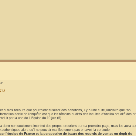
ll"
3743
 autres recours que pourraient susciter ces sanctions, il y a une suite judiciaire que l'on
formation sortie de l'enquête est que les témoins auditifs des insultes d'Anelka ont cité des p
roduit par la une de L'Équipe du 19 juin (5).
 aura donc non seulement imprimé des propos orduriers sur sa première page, mais les aura au
uthentiques alors qu'il ne pouvait manifestement pas en avoir la certitude.
oser l'équipe de France et la perspective de battre des records de ventes en dépit du