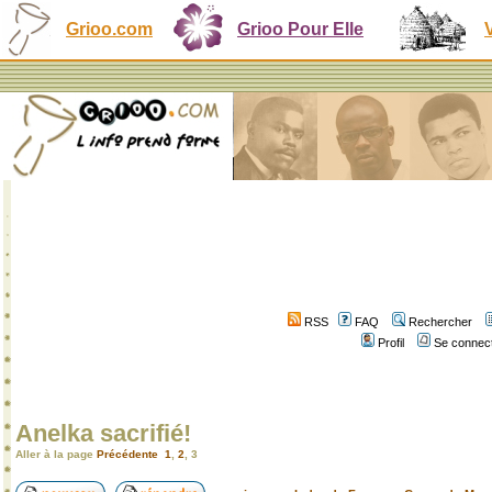
Grioo.com
Grioo Pour Elle
RSS
FAQ
Rechercher
Profil
Se connect
Anelka sacrifié!
Aller à la page
Précédente
1
,
2
,
3