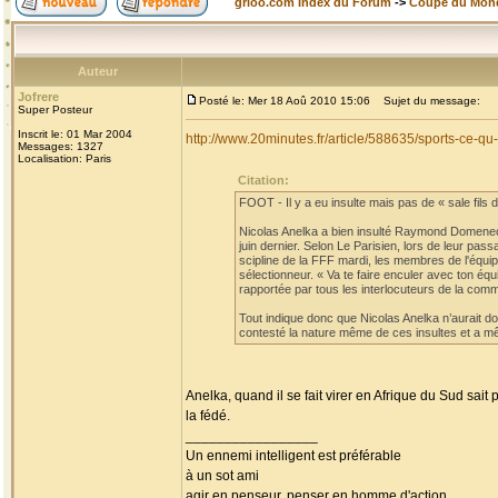
grioo.com Index du Forum
->
Coupe du Mon
Auteur
Jofrere
Posté le: Mer 18 Aoû 2010 15:06
Sujet du message:
Super Posteur
Inscrit le: 01 Mar 2004
http://www.20minutes.fr/article/588635/sports-ce-
Messages: 1327
Localisation: Paris
Citation:
FOOT - Il y a eu insulte mais pas de « sale fils de
Nicolas Anelka a bien insulté Raymond Domenech
juin dernier. Selon Le Parisien, lors de leur pa
scipline de la FFF mardi, les membres de l'équi
sélectionneur. « Va te faire enculer avec ton éq
rapportée par tous les interlocuteurs de la comm
Tout indique donc que Nicolas Anelka n’aurait don
contesté la nature même de ces insultes et a mê
Anelka, quand il se fait virer en Afrique du Sud sait
la fédé.
_________________
Un ennemi intelligent est préférable
à un sot ami
agir en penseur, penser en homme d'action