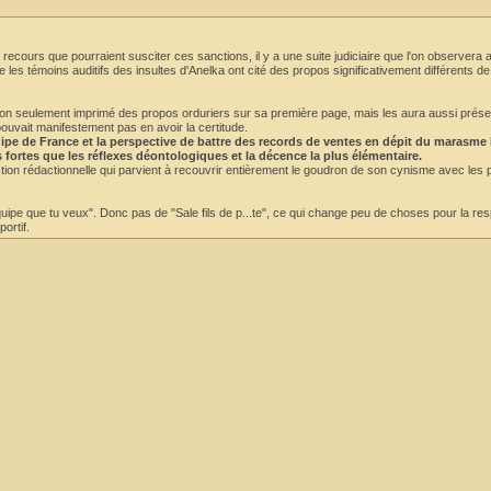
recours que pourraient susciter ces sanctions, il y a une suite judiciaire que l'on observera a
e les témoins auditifs des insultes d'Anelka ont cité des propos significativement différents d
nc non seulement imprimé des propos orduriers sur sa première page, mais les aura aussi prés
ouvait manifestement pas en avoir la certitude.
équipe de France et la perspective de battre des records de ventes en dépit du marasme
s fortes que les réflexes déontologiques et la décence la plus élémentaire.
ction rédactionnelle qui parvient à recouvrir entièrement le goudron de son cynisme avec les
équipe que tu veux". Donc pas de "Sale fils de p...te", ce qui change peu de choses pour la res
ortif.