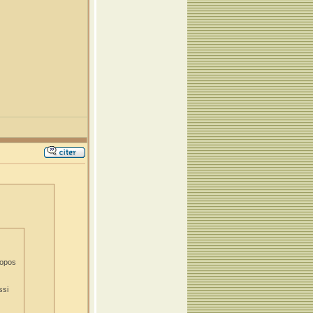
ropos
ssi