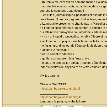
- Thuram a été excessif en demandant une exclusion
inadmissible et à mon avis, le capitaine, dans ce ge
cherche le coupable : pathétique !
- Les élites (journalistiques, politiques et pseudo 
leurs bleus. Quand ils gagnent, tout va bien, même 
o La négraille présente ne chante pas la Marseillais
o Et quand cette négraille, de surcroît, a commis le
qui atteint son paroxysme ! A Barcelone, certains mé
- « ils » ont tout dit, tout écrit sur Anelka (Nègre 
était fortement impliqué dans la fameuse lettre, on
- je fus un grand lecteur de l’équipe. Mais depuis l
quotidien. A moins que :
o ils ne soient condamnés ;
o qu’ils reconnaissent leur faute grave.
- je fais une proposition simple : que les députés q
jeunes révoltés de Knysina et on verra combien de 
@+ les parents.
Obambé GAKOSSO
http://obambegakosso.unblog.fr
_________________
http://obambegakosso.unblog.fr
Lengunga la pemba, iwuba la kiere