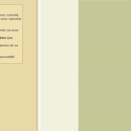
vec curiosité,
e ceux reproduit
entés (et avec
 bleu (ou
 plumes de sa
ponsabilité