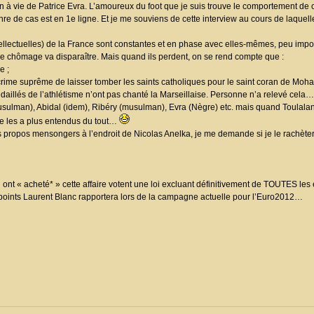
 à vie de Patrice Evra. L’amoureux du foot que je suis trouve le comportement de
nre de cas est en 1e ligne. Et je me souviens de cette interview au cours de laquell
intellectuelles) de la France sont constantes et en phase avec elles-mêmes, peu impor
le chômage va disparaître. Mais quand ils perdent, on se rend compte que :
e ;
 crime suprême de laisser tomber les saints catholiques pour le saint coran de Moham
daillés de l’athlétisme n’ont pas chanté la Marseillaise. Personne n’a relevé cela…
et musulman), Abidal (idem), Ribéry (musulman), Evra (Nègre) etc. mais quand Toulalan
 ne les a plus entendus du tout…
es propos mensongers à l’endroit de Nicolas Anelka, je me demande si je le rachèter
ui ont « acheté* » cette affaire votent une loi excluant définitivement de TOUTES le
points Laurent Blanc rapportera lors de la campagne actuelle pour l’Euro2012…