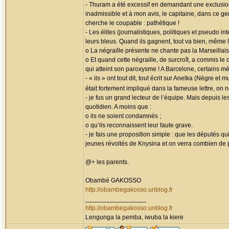
- Thuram a été excessif en demandant une exclusion
inadmissible et à mon avis, le capitaine, dans ce ge
cherche le coupable : pathétique !
- Les élites (journalistiques, politiques et pseudo 
leurs bleus. Quand ils gagnent, tout va bien, même 
o La négraille présente ne chante pas la Marseillais
o Et quand cette négraille, de surcroît, a commis le
qui atteint son paroxysme ! A Barcelone, certains mé
- « ils » ont tout dit, tout écrit sur Anelka (Nègre 
était fortement impliqué dans la fameuse lettre, on
- je fus un grand lecteur de l’équipe. Mais depuis l
quotidien. A moins que :
o ils ne soient condamnés ;
o qu’ils reconnaissent leur faute grave.
- je fais une proposition simple : que les députés q
jeunes révoltés de Knysina et on verra combien de 
@+ les parents.
Obambé GAKOSSO
http://obambegakosso.unblog.fr
_________________
http://obambegakosso.unblog.fr
Lengunga la pemba, iwuba la kiere