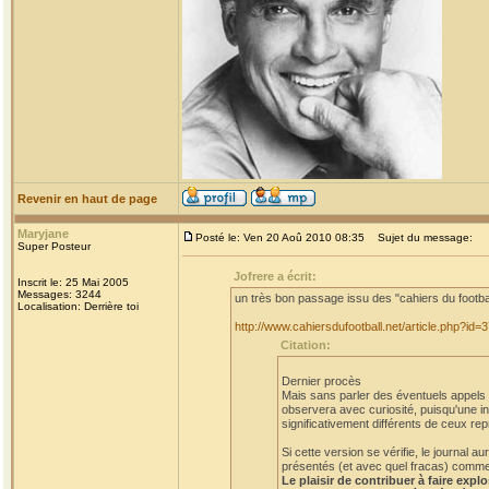
Revenir en haut de page
Maryjane
Posté le: Ven 20 Aoû 2010 08:35
Sujet du message:
Super Posteur
Jofrere a écrit:
Inscrit le: 25 Mai 2005
Messages: 3244
un très bon passage issu des "cahiers du footba
Localisation: Derrière toi
http://www.cahiersdufootball.net/article.php?id=
Citation:
Dernier procès
Mais sans parler des éventuels appels et
observera avec curiosité, puisqu'une in
significativement différents de ceux rep
Si cette version se vérifie, le journal
présentés (et avec quel fracas) comme a
Le plaisir de contribuer à faire expl