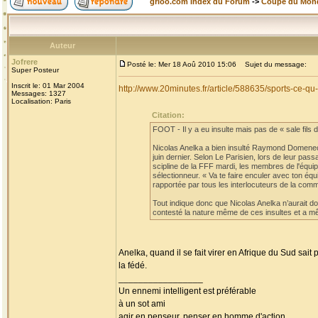
grioo.com Index du Forum
->
Coupe du Mon
Auteur
Jofrere
Posté le: Mer 18 Aoû 2010 15:06
Sujet du message:
Super Posteur
Inscrit le: 01 Mar 2004
http://www.20minutes.fr/article/588635/sports-ce-
Messages: 1327
Localisation: Paris
Citation:
FOOT - Il y a eu insulte mais pas de « sale fils de
Nicolas Anelka a bien insulté Raymond Domenech
juin dernier. Selon Le Parisien, lors de leur pa
scipline de la FFF mardi, les membres de l'équi
sélectionneur. « Va te faire enculer avec ton éq
rapportée par tous les interlocuteurs de la comm
Tout indique donc que Nicolas Anelka n’aurait don
contesté la nature même de ces insultes et a mê
Anelka, quand il se fait virer en Afrique du Sud sait
la fédé.
_________________
Un ennemi intelligent est préférable
à un sot ami
agir en penseur, penser en homme d'action