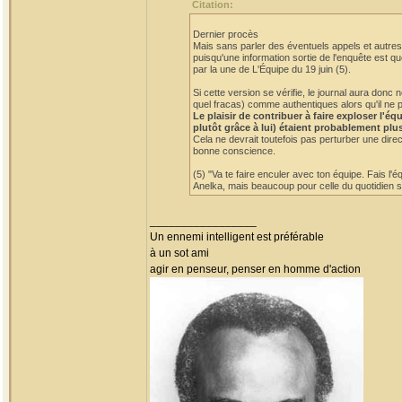
Citation:
Dernier procès
Mais sans parler des éventuels appels et autres 
puisqu'une information sortie de l'enquête est qu
par la une de L'Équipe du 19 juin (5).
Si cette version se vérifie, le journal aura do
quel fracas) comme authentiques alors qu'il ne p
Le plaisir de contribuer à faire exploser l'
plutôt grâce à lui) étaient probablement plu
Cela ne devrait toutefois pas perturber une dire
bonne conscience.
(5) "Va te faire enculer avec ton équipe. Fais l'
Anelka, mais beaucoup pour celle du quotidien sp
_________________
Un ennemi intelligent est préférable
à un sot ami
agir en penseur, penser en homme d'action