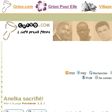
Grioo.com
Grioo Pour Elle
Village
RSS
FAQ
Rechercher
Profil
Se connect
Anelka sacrifié!
Aller à la page
Précédente
1
,
2
,
3