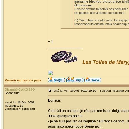
marasme bleu (ou plutôt grâce à lui)
élémentaire.
Cela ne devrait toutefois pas perturber
les plumes de sa bonne conscience.
(5) "Va te faire enculer avec ton équipe
responsabilité Anelka, mais beaucoup po
+ 1
_________________
Les Toiles de Mary
Revenir en haut de page
Obambé GAKOSSO
Posté le: Ven 20 Aoû 2010 19:10
Sujet du message: Ah! l
Grioonaute
Bonsoir,
Inscrit le: 30 Déc 2008
Messages: 19
Localisation: Nulle part
Cela fait un bail que je n'ai pas remis les doigts dan
Juste quelques points:
- je ne suis pas fan de l’équipe de France de foot. 
aussi incompétent que Domenech ;