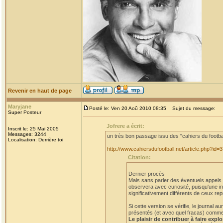
Revenir en haut de page
Maryjane
Posté le: Ven 20 Aoû 2010 08:35
Sujet du message:
Super Posteur
Jofrere a écrit:
Inscrit le: 25 Mai 2005
Messages: 3244
un très bon passage issu des "cahiers du footba
Localisation: Derrière toi
http://www.cahiersdufootball.net/article.php?id=
Citation:
Dernier procès
Mais sans parler des éventuels appels et
observera avec curiosité, puisqu'une in
significativement différents de ceux rep
Si cette version se vérifie, le journal
présentés (et avec quel fracas) comme a
Le plaisir de contribuer à faire expl