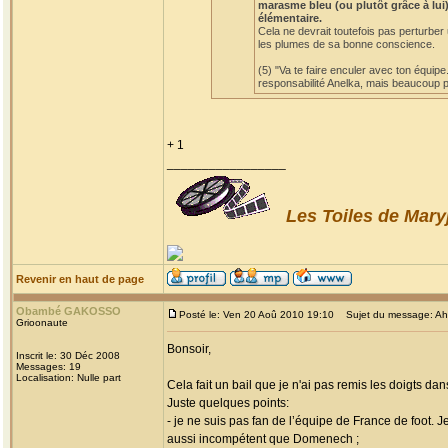
marasme bleu (ou plutôt grâce à lui)
élémentaire.
Cela ne devrait toutefois pas perturber
les plumes de sa bonne conscience.
(5) "Va te faire enculer avec ton équipe
responsabilité Anelka, mais beaucoup po
+ 1
_________________
Les Toiles de Mary
Revenir en haut de page
Obambé GAKOSSO
Posté le: Ven 20 Aoû 2010 19:10
Sujet du message: Ah! l
Grioonaute
Bonsoir,
Inscrit le: 30 Déc 2008
Messages: 19
Localisation: Nulle part
Cela fait un bail que je n'ai pas remis les doigts dan
Juste quelques points:
- je ne suis pas fan de l’équipe de France de foot. 
aussi incompétent que Domenech ;