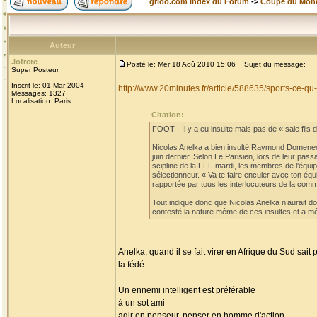
grioo.com Index du Forum
->
Coupe du Mon
Auteur
Jofrere
Posté le: Mer 18 Aoû 2010 15:06
Sujet du message:
Super Posteur
Inscrit le: 01 Mar 2004
http://www.20minutes.fr/article/588635/sports-ce-
Messages: 1327
Localisation: Paris
Citation:
FOOT - Il y a eu insulte mais pas de « sale fils de
Nicolas Anelka a bien insulté Raymond Domenech
juin dernier. Selon Le Parisien, lors de leur pa
scipline de la FFF mardi, les membres de l'équi
sélectionneur. « Va te faire enculer avec ton éq
rapportée par tous les interlocuteurs de la comm
Tout indique donc que Nicolas Anelka n’aurait don
contesté la nature même de ces insultes et a mê
Anelka, quand il se fait virer en Afrique du Sud sait
la fédé.
_________________
Un ennemi intelligent est préférable
à un sot ami
agir en penseur, penser en homme d'action