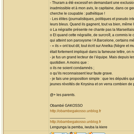
- Thuram a été excessif en demandant une exclusion
inadmissible et à mon avis, le capitaine, dans ce ge
cherche le coupable : pathétique !
- Les élites (journalistiques, politiques et pseudo 
leurs bleus. Quand ils gagnent, tout va bien, même 
o La négraille présente ne chante pas la Marseillais
o Et quand cette négraille, de surcroît, a commis le
qui atteint son paroxysme ! A Barcelone, certains mé
- « ils » ont tout dit, tout écrit sur Anelka (Nègre 
était fortement impliqué dans la fameuse lettre, on
- je fus un grand lecteur de l’équipe. Mais depuis l
quotidien. A moins que :
o ils ne soient condamnés ;
o qu’ils reconnaissent leur faute grave.
- je fais une proposition simple : que les députés q
jeunes révoltés de Knysina et on verra combien de 
@+ les parents.
Obambé GAKOSSO
http://obambegakosso.unblog.fr
_________________
http://obambegakosso.unblog.fr
Lengunga la pemba, iwuba la kiere