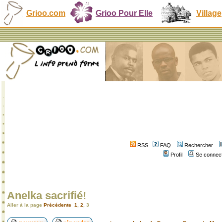
Grioo.com
Grioo Pour Elle
Village
RSS
FAQ
Rechercher
Profil
Se connect
Anelka sacrifié!
Aller à la page
Précédente
1
,
2
,
3