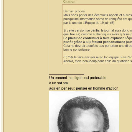
Citation:
Dernier procès
Mais sans parler des éventuels appels et autres 
puisqu'une information sortie de l'enquête est qu
par la une de L'Équipe du 19 juin (5).
Si cette version se vérifie, le journal aura do
quel fracas) comme authentiques alors qu'il ne p
Le plaisir de contribuer à faire exploser l'
plutôt grâce à lui) étaient probablement plu
Cela ne devrait toutefois pas perturber une dire
bonne conscience.
(5) "Va te faire enculer avec ton équipe. Fais l'
Anelka, mais beaucoup pour celle du quotidien sp
_________________
Un ennemi intelligent est préférable
à un sot ami
agir en penseur, penser en homme d'action