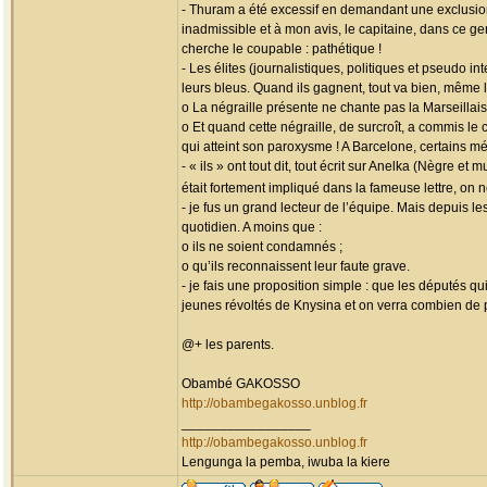
- Thuram a été excessif en demandant une exclusion
inadmissible et à mon avis, le capitaine, dans ce ge
cherche le coupable : pathétique !
- Les élites (journalistiques, politiques et pseudo 
leurs bleus. Quand ils gagnent, tout va bien, même 
o La négraille présente ne chante pas la Marseillais
o Et quand cette négraille, de surcroît, a commis le
qui atteint son paroxysme ! A Barcelone, certains mé
- « ils » ont tout dit, tout écrit sur Anelka (Nègre 
était fortement impliqué dans la fameuse lettre, on
- je fus un grand lecteur de l’équipe. Mais depuis l
quotidien. A moins que :
o ils ne soient condamnés ;
o qu’ils reconnaissent leur faute grave.
- je fais une proposition simple : que les députés q
jeunes révoltés de Knysina et on verra combien de 
@+ les parents.
Obambé GAKOSSO
http://obambegakosso.unblog.fr
_________________
http://obambegakosso.unblog.fr
Lengunga la pemba, iwuba la kiere