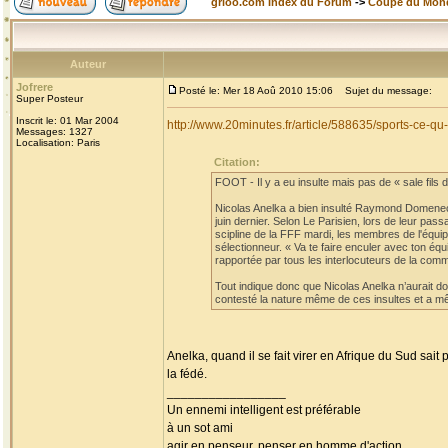
grioo.com Index du Forum
->
Coupe du Mon
Auteur
Jofrere
Posté le: Mer 18 Aoû 2010 15:06
Sujet du message:
Super Posteur
Inscrit le: 01 Mar 2004
http://www.20minutes.fr/article/588635/sports-ce-
Messages: 1327
Localisation: Paris
Citation:
FOOT - Il y a eu insulte mais pas de « sale fils de
Nicolas Anelka a bien insulté Raymond Domenech
juin dernier. Selon Le Parisien, lors de leur pa
scipline de la FFF mardi, les membres de l'équi
sélectionneur. « Va te faire enculer avec ton éq
rapportée par tous les interlocuteurs de la comm
Tout indique donc que Nicolas Anelka n’aurait don
contesté la nature même de ces insultes et a mê
Anelka, quand il se fait virer en Afrique du Sud sait
la fédé.
_________________
Un ennemi intelligent est préférable
à un sot ami
agir en penseur, penser en homme d'action