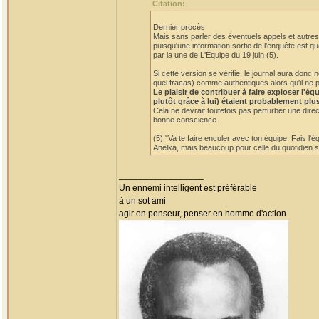
Citation:
Dernier procès
Mais sans parler des éventuels appels et autres 
puisqu'une information sortie de l'enquête est qu
par la une de L'Équipe du 19 juin (5).
Si cette version se vérifie, le journal aura do
quel fracas) comme authentiques alors qu'il ne p
Le plaisir de contribuer à faire exploser l'
plutôt grâce à lui) étaient probablement plu
Cela ne devrait toutefois pas perturber une dire
bonne conscience.
(5) "Va te faire enculer avec ton équipe. Fais l'
Anelka, mais beaucoup pour celle du quotidien sp
_________________
Un ennemi intelligent est préférable
à un sot ami
agir en penseur, penser en homme d'action