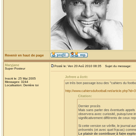
Revenir en haut de page
Maryjane
Posté le: Ven 20 Aoû 2010 08:35
Sujet du message:
Super Posteur
Jofrere a écrit:
Inscrit le: 25 Mai 2005
Messages: 3244
un très bon passage issu des "cahiers du footba
Localisation: Derrière toi
http://www.cahiersdufootball.net/article.php?id=
Citation:
Dernier procès
Mais sans parler des éventuels appels et
observera avec curiosité, puisqu'une in
significativement différents de ceux rep
Si cette version se vérifie, le journal
présentés (et avec quel fracas) comme a
Le plaisir de contribuer à faire expl