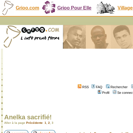
Grioo.com
Grioo Pour Elle
Village
RSS
FAQ
Rechercher
Profil
Se connect
Anelka sacrifié!
Aller à la page
Précédente
1
,
2
,
3