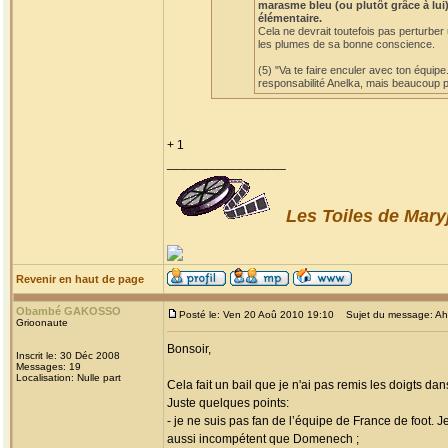
marasme bleu (ou plutôt grâce à lui)
élémentaire.
Cela ne devrait toutefois pas perturber
les plumes de sa bonne conscience.
(5) "Va te faire enculer avec ton équipe
responsabilité Anelka, mais beaucoup po
+ 1
_________________
Les Toiles de Mary
Revenir en haut de page
Obambé GAKOSSO
Posté le: Ven 20 Aoû 2010 19:10
Sujet du message: Ah! l
Grioonaute
Bonsoir,
Inscrit le: 30 Déc 2008
Messages: 19
Localisation: Nulle part
Cela fait un bail que je n'ai pas remis les doigts dan
Juste quelques points:
- je ne suis pas fan de l’équipe de France de foot. 
aussi incompétent que Domenech ;