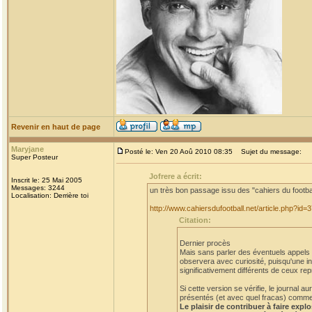
Revenir en haut de page
Maryjane
Posté le: Ven 20 Aoû 2010 08:35
Sujet du message:
Super Posteur
Jofrere a écrit:
Inscrit le: 25 Mai 2005
Messages: 3244
un très bon passage issu des "cahiers du footba
Localisation: Derrière toi
http://www.cahiersdufootball.net/article.php?id=
Citation:
Dernier procès
Mais sans parler des éventuels appels et
observera avec curiosité, puisqu'une in
significativement différents de ceux rep
Si cette version se vérifie, le journal
présentés (et avec quel fracas) comme a
Le plaisir de contribuer à faire expl