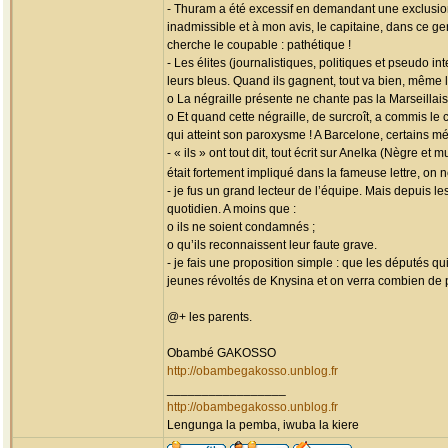
- Thuram a été excessif en demandant une exclusion
inadmissible et à mon avis, le capitaine, dans ce ge
cherche le coupable : pathétique !
- Les élites (journalistiques, politiques et pseudo 
leurs bleus. Quand ils gagnent, tout va bien, même 
o La négraille présente ne chante pas la Marseillais
o Et quand cette négraille, de surcroît, a commis le
qui atteint son paroxysme ! A Barcelone, certains mé
- « ils » ont tout dit, tout écrit sur Anelka (Nègre 
était fortement impliqué dans la fameuse lettre, on
- je fus un grand lecteur de l’équipe. Mais depuis l
quotidien. A moins que :
o ils ne soient condamnés ;
o qu’ils reconnaissent leur faute grave.
- je fais une proposition simple : que les députés q
jeunes révoltés de Knysina et on verra combien de 
@+ les parents.
Obambé GAKOSSO
http://obambegakosso.unblog.fr
_________________
http://obambegakosso.unblog.fr
Lengunga la pemba, iwuba la kiere