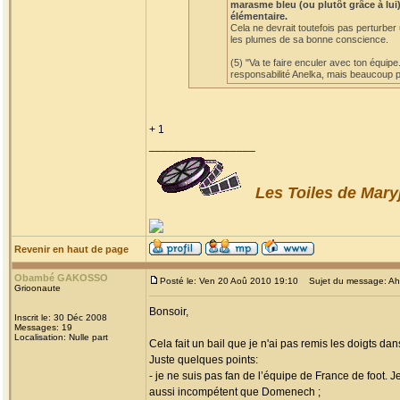
marasme bleu (ou plutôt grâce à lui)
élémentaire.
Cela ne devrait toutefois pas perturber
les plumes de sa bonne conscience.
(5) "Va te faire enculer avec ton équipe
responsabilité Anelka, mais beaucoup po
+ 1
_________________
Les Toiles de Mary
Revenir en haut de page
Obambé GAKOSSO
Posté le: Ven 20 Aoû 2010 19:10
Sujet du message: Ah! l
Grioonaute
Bonsoir,
Inscrit le: 30 Déc 2008
Messages: 19
Localisation: Nulle part
Cela fait un bail que je n'ai pas remis les doigts dan
Juste quelques points:
- je ne suis pas fan de l’équipe de France de foot. 
aussi incompétent que Domenech ;