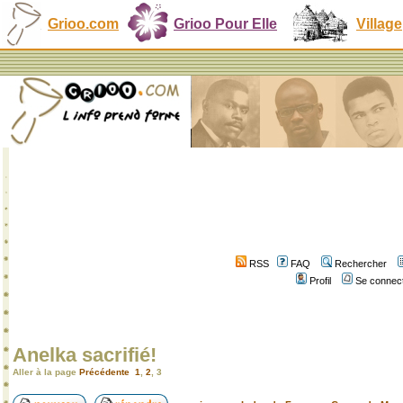
Grioo.com
Grioo Pour Elle
Village
RSS
FAQ
Rechercher
Profil
Se connect
Anelka sacrifié!
Aller à la page
Précédente
1
,
2
,
3