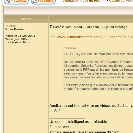
grioo.com Index du Forum
->
Coupe du Mon
Auteur
Jofrere
Posté le: Mer 18 Aoû 2010 15:06
Sujet du message:
Super Posteur
Inscrit le: 01 Mar 2004
http://www.20minutes.fr/article/588635/sports-ce-
Messages: 1327
Localisation: Paris
Citation:
FOOT - Il y a eu insulte mais pas de « sale fils de
Nicolas Anelka a bien insulté Raymond Domenech
juin dernier. Selon Le Parisien, lors de leur pa
scipline de la FFF mardi, les membres de l'équi
sélectionneur. « Va te faire enculer avec ton éq
rapportée par tous les interlocuteurs de la comm
Tout indique donc que Nicolas Anelka n’aurait don
contesté la nature même de ces insultes et a mê
Anelka, quand il se fait virer en Afrique du Sud sait
la fédé.
_________________
Un ennemi intelligent est préférable
à un sot ami
agir en penseur, penser en homme d'action