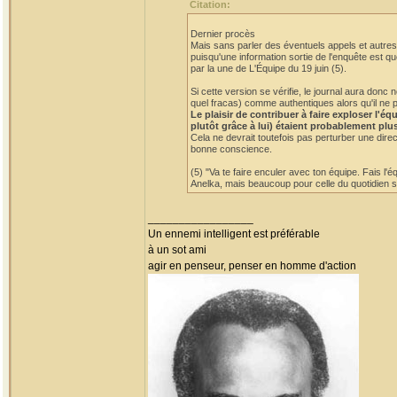
Citation:
Dernier procès
Mais sans parler des éventuels appels et autres 
puisqu'une information sortie de l'enquête est qu
par la une de L'Équipe du 19 juin (5).
Si cette version se vérifie, le journal aura do
quel fracas) comme authentiques alors qu'il ne p
Le plaisir de contribuer à faire exploser l'
plutôt grâce à lui) étaient probablement plu
Cela ne devrait toutefois pas perturber une dire
bonne conscience.
(5) "Va te faire enculer avec ton équipe. Fais l'
Anelka, mais beaucoup pour celle du quotidien sp
_________________
Un ennemi intelligent est préférable
à un sot ami
agir en penseur, penser en homme d'action