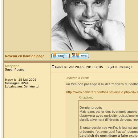
Revenir en haut de page
Maryjane
Posté le: Ven 20 Aoû 2010 08:35
Sujet du message:
Super Posteur
Jofrere a écrit:
Inscrit le: 25 Mai 2005
Messages: 3244
un très bon passage issu des "cahiers du footba
Localisation: Derrière toi
http://www.cahiersdufootball.net/article.php?id=
Citation:
Dernier procès
Mais sans parler des éventuels appels et
observera avec curiosité, puisqu'une in
significativement différents de ceux rep
Si cette version se vérifie, le journal
présentés (et avec quel fracas) comme a
Le plaisir de contribuer à faire expl