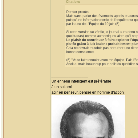
Citation:
Dernier procès
Mais sans parler des éventuels appels et autres 
puisqu'une information sortie de l'enquête est qu
par la une de L'Équipe du 19 juin (5).
Si cette version se vérifie, le journal aura do
quel fracas) comme authentiques alors qu'il ne p
Le plaisir de contribuer à faire exploser l'
plutôt grâce à lui) étaient probablement plu
Cela ne devrait toutefois pas perturber une dire
bonne conscience.
(5) "Va te faire enculer avec ton équipe. Fais l'
Anelka, mais beaucoup pour celle du quotidien sp
_________________
Un ennemi intelligent est préférable
à un sot ami
agir en penseur, penser en homme d'action