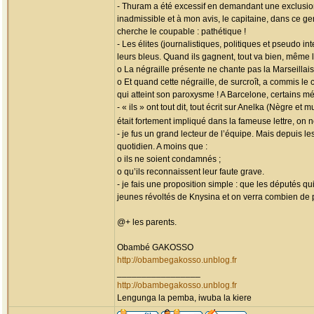
- Thuram a été excessif en demandant une exclusion
inadmissible et à mon avis, le capitaine, dans ce ge
cherche le coupable : pathétique !
- Les élites (journalistiques, politiques et pseudo 
leurs bleus. Quand ils gagnent, tout va bien, même 
o La négraille présente ne chante pas la Marseillais
o Et quand cette négraille, de surcroît, a commis le
qui atteint son paroxysme ! A Barcelone, certains mé
- « ils » ont tout dit, tout écrit sur Anelka (Nègre 
était fortement impliqué dans la fameuse lettre, on
- je fus un grand lecteur de l’équipe. Mais depuis l
quotidien. A moins que :
o ils ne soient condamnés ;
o qu’ils reconnaissent leur faute grave.
- je fais une proposition simple : que les députés q
jeunes révoltés de Knysina et on verra combien de 
@+ les parents.
Obambé GAKOSSO
http://obambegakosso.unblog.fr
_________________
http://obambegakosso.unblog.fr
Lengunga la pemba, iwuba la kiere