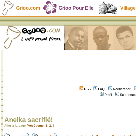
Grioo.com
Grioo Pour Elle
Village
RSS
FAQ
Rechercher
Profil
Se connect
Anelka sacrifié!
Aller à la page
Précédente
1
,
2
,
3