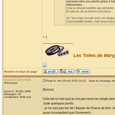
marasme bleu (ou plutôt grâce à lui)
élémentaire.
Cela ne devrait toutefois pas perturber
les plumes de sa bonne conscience.
(5) "Va te faire enculer avec ton équipe
responsabilité Anelka, mais beaucoup po
+ 1
_________________
Les Toiles de Mary
Revenir en haut de page
Obambé GAKOSSO
Posté le: Ven 20 Aoû 2010 19:10
Sujet du message: Ah! l
Grioonaute
Bonsoir,
Inscrit le: 30 Déc 2008
Messages: 19
Localisation: Nulle part
Cela fait un bail que je n'ai pas remis les doigts dan
Juste quelques points:
- je ne suis pas fan de l’équipe de France de foot. 
aussi incompétent que Domenech ;