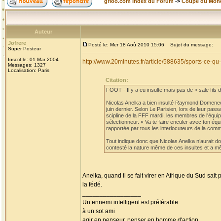
grioo.com Index du Forum
->
Coupe du Mon
Auteur
Jofrere
Posté le: Mer 18 Aoû 2010 15:06
Sujet du message:
Super Posteur
Inscrit le: 01 Mar 2004
http://www.20minutes.fr/article/588635/sports-ce-
Messages: 1327
Localisation: Paris
Citation:
FOOT - Il y a eu insulte mais pas de « sale fils de
Nicolas Anelka a bien insulté Raymond Domenech
juin dernier. Selon Le Parisien, lors de leur pa
scipline de la FFF mardi, les membres de l'équi
sélectionneur. « Va te faire enculer avec ton éq
rapportée par tous les interlocuteurs de la comm
Tout indique donc que Nicolas Anelka n’aurait don
contesté la nature même de ces insultes et a mê
Anelka, quand il se fait virer en Afrique du Sud sait
la fédé.
_________________
Un ennemi intelligent est préférable
à un sot ami
agir en penseur, penser en homme d'action