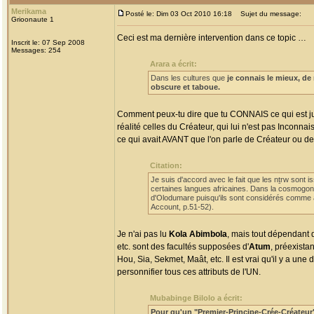
Merikama
Posté le: Dim 03 Oct 2010 16:18
Sujet du message:
Grioonaute 1
Ceci est ma dernière intervention dans ce topic …
Inscrit le: 07 Sep 2008
Messages: 254
Arara a écrit:
Dans les cultures que
je connais le mieux, de
obscure et taboue.
Comment peux-tu dire que tu CONNAIS ce qui est j
réalité celles du Créateur, qui lui n'est pas Inconna
ce qui avait AVANT que l'on parle de Créateur ou de
Citation:
Je suis d'accord avec le fait que les nṯrw sont i
certaines langues africaines. Dans la cosmogon
d'Olodumare puisqu'ils sont considérés comme ay
Account, p.51-52).
Je n'ai pas lu
Kola Abimbola
, mais tout dépendant 
etc. sont des facultés supposées d'
Atum
, préexista
Hou, Sia, Sekmet, Maât, etc. Il est vrai qu'il y a un
personnifier tous ces attributs de l'UN.
Mubabinge Bilolo a écrit:
Pour qu'un "Premier-Principe-Crée-Créateur"