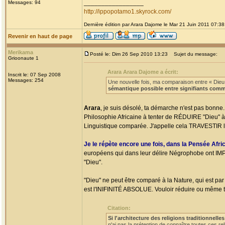
_________________
Messages: 94
http://ippopotamo1.skyrock.com/
Dernière édition par Arara Dajome le Mar 21 Juin 2011 07:38;
Revenir en haut de page
Merikama
Posté le: Dim 26 Sep 2010 13:23
Sujet du message:
Grioonaute 1
Arara Arara Dajome a écrit:
Inscrit le: 07 Sep 2008
Messages: 254
Une nouvelle fois, ma comparaison entre « Dieu »,
sémantique possible entre signifiants comm
Arara
, je suis désolé, ta démarche n'est pas bonne. 
Philosophie Africaine à tenter de RÉDUIRE "Dieu" à 
Linguistique comparée. J'appelle cela TRAVESTIR 
Je le répète encore une fois, dans la Pensée Afri
européens qui dans leur délire Négrophobe ont IMP
"Dieu".
"Dieu" ne peut être comparé à la Nature, qui est par
est l'INIFINITÉ ABSOLUE. Vouloir réduire ou même te
Citation:
Si l'architecture des religions traditionnelles
n'ai pas la prétention de connaître toutes ces r