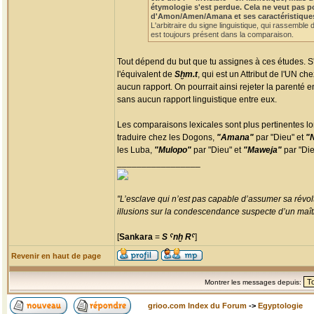
étymologie s'est perdue. Cela ne veut pas p
d'Amon/Amen/Amana et ses caractéristiques te
L'arbitraire du signe linguistique, qui rassemble 
est toujours présent dans la comparaison.
Tout dépend du but que tu assignes à ces études. S'il
l'équivalent de
Sḫm.t
, qui est un Attribut de l'UN 
aucun rapport. On pourrait ainsi rejeter la parenté 
sans aucun rapport linguistique entre eux.
Les comparaisons lexicales sont plus pertinentes lo
traduire chez les Dogons,
"Amana"
par "Dieu" et
"
les Luba,
"Mulopo"
par "Dieu" et
"Maweja"
par "Die
_________________
"L’esclave qui n’est pas capable d’assumer sa révolt
illusions sur la condescendance suspecte d’un maître
[
Sankara
=
S ˁnḫ Rˁ
]
Revenir en haut de page
Montrer les messages depuis:
grioo.com Index du Forum
->
Egyptologie