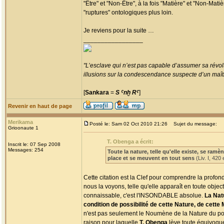
"Être" et "Non-Être", à la fois "Matière" et "Non-Matièr
"ruptures" ontologiques plus loin.
Je reviens pour la suite …
_________________
"L’esclave qui n’est pas capable d’assumer sa révolt
illusions sur la condescendance suspecte d’un maître
[
Sankara
=
S ˁnḫ Rˁ
]
Revenir en haut de page
Merikama
Posté le: Sam 02 Oct 2010 21:26
Sujet du message:
Grioonaute 1
T. Obenga a écrit:
Inscrit le: 07 Sep 2008
Messages: 254
Toute la nature, telle qu'elle existe, se ram
place et se meuvent en tout sens
(Liv. I, 420
Cette citation est la Clef pour comprendre la profo
nous la voyons, telle qu'elle apparaît en toute object
connaissable, c'est l'INSONDABLE absolue.
La Natu
condition de possibilité de cette Nature, de cette 
n'est pas seulement le Noumène de la Nature du po
raison pour laquelle
T. Obenga
lève toute équivoque