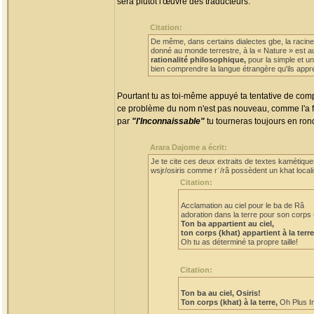
sera plutôt l'œuvre des traducteurs.
Citation:
De même, dans certains dialectes gbe, la racine
donné au monde terrestre, à la « Nature » est a
rationalité philosophique,
pour la simple et un
bien comprendre la langue étrangère qu'ils appre
Pourtant tu as toi-même appuyé ta tentative de comp
ce problème du nom n'est pas nouveau, comme l'a 
par
"l'Inconnaissable"
tu tourneras toujours en ron
Arara Dajome a écrit:
Je te cite ces deux extraits de textes kamétiqu
wsjr/osiris comme rʿ/râ possèdent un khat localis
Citation:
Acclamation au ciel pour le ba de Râ
adoration dans la terre pour son corps 
Ton ba appartient au ciel,
ton corps (khat) appartient à la terre
Oh tu as déterminé ta propre taille!
Citation:
Ton ba au ciel, Osiris!
Ton corps (khat) à la terre,
Oh Plus I