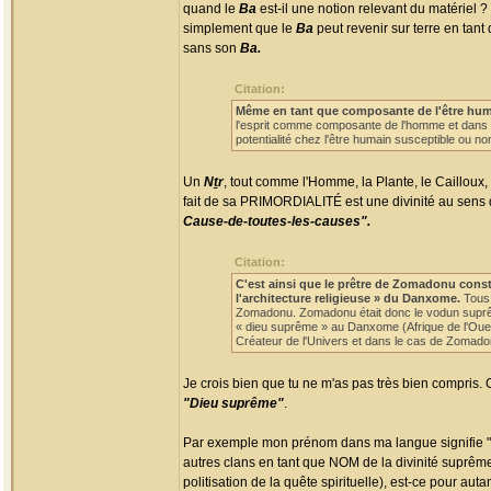
quand le
Ba
est-il une notion relevant du matériel 
simplement que le
Ba
peut revenir sur terre en tant
sans son
Ba.
Citation:
Même en tant que composante de l'être humain
l'esprit comme composante de l'homme et dans s
potentialité chez l'être humain susceptible ou non
Un
Nṯr
, tout comme l'Homme, la Plante, le Cailloux, 
fait de sa PRIMORDIALITÉ est une divinité au sens qu'o
Cause-de-toutes-les-causes".
Citation:
C'est ainsi que le prêtre de Zomadonu cons
l'architecture religieuse » du Danxome.
Tous 
Zomadonu. Zomadonu était donc le vodun suprême
« dieu suprême » au Danxome (Afrique de l'Ouest)
Créateur de l'Univers et dans le cas de Zomadonu
Je crois bien que tu ne m'as pas très bien compris.
"Dieu suprême"
.
Par exemple mon prénom dans ma langue signifie "p
autres clans en tant que NOM de la divinité suprême (
politisation de la quête spirituelle), est-ce pour a