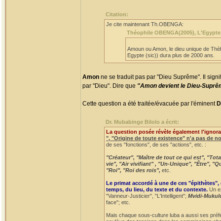
Citation:
Je cite maintenant Th.OBENGA:
Théophile OBENGA(2005), L'Egypte, la
Amoun ou Amon, le dieu unique de Thèbe
Egypte (sic)) dura plus de 2000 ans.
Amon
ne se traduit pas par "Dieu Suprême". Il signi
par "Dieu". Dire que
"Amon devient le Dieu-Supr
Cette question a été traitée/évacuée par l'éminent
D
Dr. Mubabinge Bilolo a écrit:
La question posée révèle également l'ignora
", "Origine de toute existence" n'a pas de n
de ses "fonctions", de ses "actions", etc. :
"Créateur", "Maître de tout ce qui est", "To
vie", "Air vivifiant" , "Un-Unique", "Être", 
"Roi", "Roi des rois",
etc.
Le primat accordé à une de ces "épithètes",
temps, du lieu, du texte et du contexte.
Un ex
"Vanneur-Justicier", "L'Intelligent";
Mvidi-Mukul
face"; etc.
Mais chaque sous-culture luba a aussi ses préf