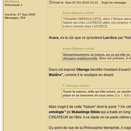
Merikama
Posté le: Sam 02 Oct 2010 14:12
Sujet du message:
Grioonaute 1
Arara Dajome a écrit:
Inscrit le: 07 Sep 2008
Messages: 254
Théophile OBENGA (1973), dans L'Afrique dans l'
Nature qui chez LUCRECE utilise ses propres res
à Km.t comme chez LUCRECE.
Arara
, es-tu sûr que ce qu'entend
Lucrèce
par "Natu
Arara Dajome a écrit:
Sémantiquement, la nature, en ce qu'elle se 
africaine traditionnelle
,
Dieu est présent, à t
Dans cet exposé
Obenga
identifie l'existant d'avan
Matière",
comme il le souligne en disant :
T. Obenga a écrit:
Toute la nature, telle qu'elle existe, se ram
place et se meuvent en tout sens
(Liv. I, 420
Mais s'agit-il de cette "Nature" dont tu parle ? De ce
ontologie"
de
Mubabinge Bilolo
qui a traité en long
CREATEUR de l'être. A ce stade on ne parle même
Du point de vue de la Philosophie Memphite, il s'ag