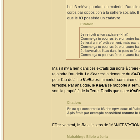
Le b3 relève pourtant du matériel. Dans l
corps par opposition à la sphère sociale.
I
que le b3 possède un cadavre.
Citation:
Je refroidirai ton cadavre (khat)
Comme ça tu pourras être un autre ba,
Je ferai un refroidissement, mais pas tr
Comme ça tu pourras être un autre ba, 
Je buverai de l'eau dans le puits et fera
Comme ça tu pourras être un autre ba, 
Mais il n'y a rien dans ces extraits qui porte à croire
rejoindre l'au-delà. Le
Khat
est la demeure du
Ka/B
pour l'au-delà. Le
Ka/Ba
est immortel, contrairemen
terrestre. Par analogie, le
Ka/Ba
se rapporte à
Tem
sont la propriété de la Terre. Tandis que notre
Ka/B
Citation:
En ce qui concerne le b3 des nṯrw, ceux-ci étaie
Apis était par exemple considéré comme le 
Effectivement, ici
Ba
a le sens de "MANIFESTATION"
Mubabinge Bilolo a écrit: