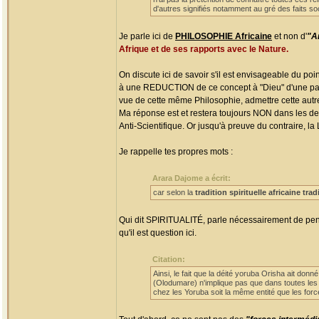
d'autres signifiés notamment au gré des faits soci
Je parle ici de
PHILOSOPHIE Africaine
et non d'
"Ar
Afrique et de ses rapports avec le Nature.
On discute ici de savoir s'il est envisageable du po
à une REDUCTION de ce concept à "Dieu" d'une part,
vue de cette même Philosophie, admettre cette aut
Ma réponse est et restera toujours NON dans les d
Anti-Scientifique. Or jusqu'à preuve du contraire, la
Je rappelle tes propres mots :
Arara Dajome a écrit:
car selon la
tradition spirituelle africaine trad
Qui dit SPIRITUALITÉ, parle nécessairement de pen
qu'il est question ici.
Citation:
Ainsi, le fait que la déité yoruba Orisha ait don
(Olodumare) n'implique pas que dans toutes les 
chez les Yoruba soit la même entité que les force