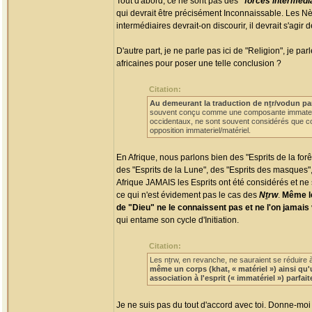
Tout d'abord, ce ne sont pas des
"forces intermédi
qui devrait être précisément Inconnaissable. Les N
intermédiaires devrait-on discourir, il devrait s'agir 
D'autre part, je ne parle pas ici de "Religion", je
africaines pour poser une telle conclusion ?
Citation:
Au demeurant la traduction de nṯr/vodun pa
souvent conçu comme une composante immateriel
occidentaux, ne sont souvent considérés que co
opposition immateriel/matériel.
En Afrique, nous parlons bien des "Esprits de la forêt"
des "Esprits de la Lune", des "Esprits des masques", 
Afrique JAMAIS les Esprits ont été considérés et ne 
ce qui n'est évidement pas le cas des
Nṯrw
.
Même le
de "Dieu" ne le connaissent pas et ne l'on jamais 
qui entame son cycle d'Initiation.
Citation:
Les nṯrw, en revanche, ne sauraient se réduire à
même un corps (khat, « matériel ») ainsi qu'
association à l'esprit (« immatériel ») parfa
Je ne suis pas du tout d'accord avec toi. Donne-mo