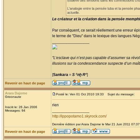
soulève des tensions dans les commissions charg
L'analogie entre la pensée luba et la pensée pha
actuelle.
Le créateur et la création dans la pensée memphi
Par conséquent, ce serait réellement une erreur ép
le terme de "Dieu" dans le lexique des langues Nègres
_________________
"L’esclave qui n’est pas capable d’assumer sa révolt
illusions sur la condescendance suspecte d’un maître
[
Sankara
=
S ˁnḫ Rˁ
]
Revenir en haut de page
Arara Dajome
Posté le: Ven 01 Oct 2010 19:33
Sujet du message:
Grioonaute
rien
Inscrit le: 26 Jan 2006
_________________
Messages: 94
http://ippopotamo1.skyrock.com/
Dernière édition par Arara Dajome le Mar 21 Juin 2011 07:37;
Revenir en haut de page