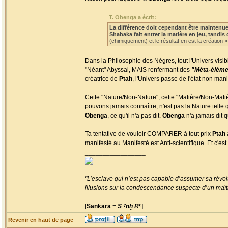
T. Obenga a écrit:
La différence doit cependant être maintenue :
Shabaka fait entrer la matière en jeu, tandis
(chimiquement) et le résultat en est la création »
Dans la Philosophie des Nègres, tout l'Univers visi
"Néant" Abyssal, MAIS renfermant des
"Méta-éléme
créatrice de
Ptah
, l'Univers passe de l'état non ma
Cette "Nature/Non-Nature", cette "Matière/Non-Matiè
pouvons jamais connaître, n'est pas la Nature telle 
Obenga
, ce qu'il n'a pas dit.
Obenga
n'a jamais dit q
Ta tentative de vouloir COMPARER à tout prix
Ptah
manifesté au Manifesté est Anti-scientifique. Et c'est
_________________
"L’esclave qui n’est pas capable d’assumer sa révolt
illusions sur la condescendance suspecte d’un maître
[
Sankara
=
S ˁnḫ Rˁ
]
Revenir en haut de page