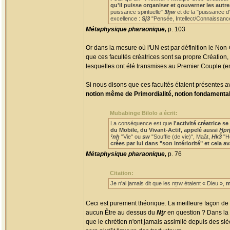
qu'il puisse organiser et gouverner les autre
puissance spirituelle"
3ḫw
et de la "puissance d
excellence :
Sj3
"Pensée, Intellect/Connaissance,
Métaphysique pharaonique,
p. 103
Or dans la mesure où l'UN est par définition le Non-
que ces facultés créatrices sont sa propre Création, se
lesquelles ont été transmises au Premier Couple (en 
Si nous disons que ces facultés étaient présentes a
notion même de Primordialité, notion fondamental
Mubabinge Bilolo a écrit:
La conséquence est que
l'activité créatrice 
du Mobile, du Vivant-Actif, appelé aussi
Ḫpr(
ˁnḫ
"Vie" ou
sw
"Souffle (de vie)", Maât,
Hk3
"He
crées par lui dans "son intériorité" et cel
Métaphysique pharaonique,
p. 76
Citation:
Je n'ai jamais dit que les nṯrw étaient « Dieu »,
m
Ceci est purement théorique. La meilleure façon de 
aucun Être au dessus du
Nṯr
en question ? Dans la 
que le chrétien n'ont jamais assimilé depuis des si