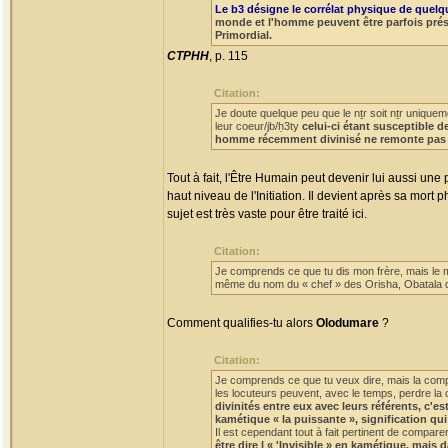
Le b3 désigne le corrélat physique de quelque
monde et l'homme peuvent être parfois prése
Primordial.
CTPHH
, p. 115
Citation:
Je doute quelque peu que le nṯr soit nṯr unique
leur coeur/jb/ḥ3ty
celui-ci étant susceptible d
homme récemment divinisé ne remonte pas 
Tout à fait, l'Être Humain peut devenir lui aussi un
haut niveau de l'Initiation. Il devient après sa mort 
sujet est très vaste pour être traité ici.
Citation:
Je comprends ce que tu dis mon frère, mais le 
même du nom du « chef » des Orisha, Obatala qu
Comment qualifies-tu alors
Olodumare
?
Citation:
Je comprends ce que tu veux dire, mais la compar
les locuteurs peuvent, avec le temps, perdre la c
divinités entre eux avec leurs référents, c'es
kamétique « la puissante », signification q
Il est cependant tout à fait pertinent de comparer
être dire l « 'Invisible » en kamétique, mai