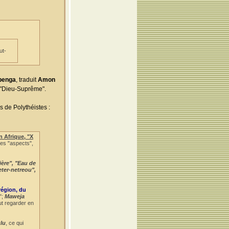
ut-
Obenga
, traduit
Amon
r "Dieu-Suprême".
s de Polythéistes :
n Afrique, "X
ses "aspects",
ière", "Eau de
eter-netreou",
région, du
";
Maweja
ut regarder en
lu
, ce qui