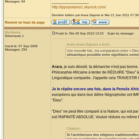
_________________
Messages: 94
http://ippopotamo1.skyrock.com/
Dernière édition par Arara Dajome le Mar 21 Juin 2011 07:38;
Revenir en haut de page
Merikama
Posté le: Dim 26 Sep 2010 13:23
Sujet du message:
Grioonaute 1
Arara Arara Dajome a écrit:
Inscrit le: 07 Sep 2008
Messages: 254
Une nouvelle fois, ma comparaison entre « Dieu »,
sémantique possible entre signifiants comm
Arara
, je suis désolé, ta démarche n'est pas bonne. 
Philosophie Africaine à tenter de RÉDUIRE "Dieu" à 
Linguistique comparée. J'appelle cela TRAVESTIR 
Je le répète encore une fois, dans la Pensée Afri
européens qui dans leur délire Négrophobe ont IMP
"Dieu".
"Dieu" ne peut être comparé à la Nature, qui est par
est l'INIFINITÉ ABSOLUE. Vouloir réduire ou même te
Citation:
Si l'architecture des religions traditionnelles
n'ai pas la prétention de connaître toutes ces r