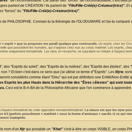
aires"
de l'Inconnaissable. Car parler des "forces" de l'Inconnaissable, c'est déjà p
ègres parlent de CRÉATION ! Ils parlent de
"Fils/Fille-Créé(e)-Créateur(trice)".
Et s
des "forces" du
"Fils/Fille-Créé(e)-Créateur(trice)"
.
 parle de PHILOSOPHIE. Connais-tu la théologie de l'OLODUMARE et l'as-tu comparé 
r « esprit » que tu proposes me paraît quelque peu controuvée.
Un esprit, chez les Occ
le que possèdent les humains, qui s'oppose chez eux au corps matériel. Les esprits, chez
mme uniquement immatériels. Les nṯrw, en revanche, ne sauraient se réduire à l'aspect imma
, des "Esprits du soleil", des "Esprits de la rivières", des "Esprits des étoiles", des "
non ? Et bien c'est dans ce sens que j'ai utilisé ce terme d'"Esprits". Les
Nṯrw
, son
seront considérés comme étant "Dieu" qui est par définition une Entité/Non-Entité q
s Esprits les plus Hauts dans la Hiérarchie des "Êtres célestes" qui sont t
vu.
Ceci est le B-A-BA de la Philosophie Africaine que l'on commence à apprendre
 l'aspect immatériel de cette opposition immateriel/matériel.
La raison est que les nṯrw po
un b3 (parfois assurément « matériel » sous la forme d'animaux « sacrés ») ce qui ren
itement inadaptée.
i le nom d'un
Nṯr
qui possède un
"Khat"
c'est-à-dire un corps VISIBLE, un corps P