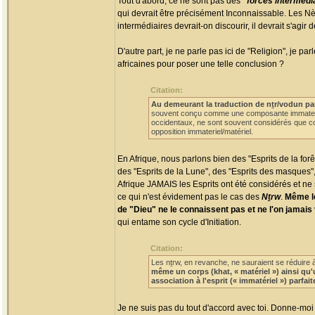
Tout d'abord, ce ne sont pas des
"forces intermédi
qui devrait être précisément Inconnaissable. Les N
intermédiaires devrait-on discourir, il devrait s'agir 
D'autre part, je ne parle pas ici de "Religion", je
africaines pour poser une telle conclusion ?
Citation:
Au demeurant la traduction de nṯr/vodun pa
souvent conçu comme une composante immateriel
occidentaux, ne sont souvent considérés que co
opposition immateriel/matériel.
En Afrique, nous parlons bien des "Esprits de la forêt"
des "Esprits de la Lune", des "Esprits des masques", 
Afrique JAMAIS les Esprits ont été considérés et ne 
ce qui n'est évidement pas le cas des
Nṯrw
.
Même le
de "Dieu" ne le connaissent pas et ne l'on jamais 
qui entame son cycle d'Initiation.
Citation:
Les nṯrw, en revanche, ne sauraient se réduire à
même un corps (khat, « matériel ») ainsi qu'
association à l'esprit (« immatériel ») parfa
Je ne suis pas du tout d'accord avec toi. Donne-mo