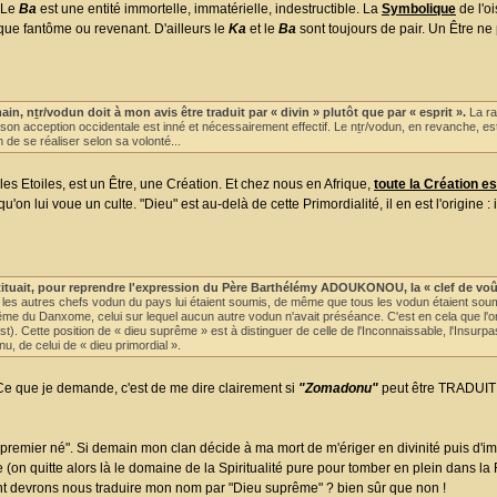
? Le
Ba
est une entité immortelle, immatérielle, indestructible. La
Symbolique
de l'o
 que fantôme ou revenant. D'ailleurs le
Ka
et le
Ba
sont toujours de pair. Un Être ne
, nṯr/vodun doit à mon avis être traduit par « divin » plutôt que par « esprit ».
La ra
on acception occidentale est inné et nécessairement effectif. Le nṯr/vodun, en revanche, es
 de se réaliser selon sa volonté...
les Etoiles, est un Être, une Création. Et chez nous en Afrique,
toute la Création e
n lui voue un culte. "Dieu" est au-delà de cette Primordialité, il en est l'origine : i
tituait, pour reprendre l'expression du Père Barthélémy ADOUKONOU, la « clef de voû
les autres chefs vodun du pays lui étaient soumis, de même que tous les vodun étaient sou
 du Danxome, celui sur lequel aucun autre vodun n'avait préséance. C'est en cela que l'on
. Cette position de « dieu suprême » est à distinguer de celle de l'Inconnaissable, l'Insurpa
, de celui de « dieu primordial ».
 Ce que je demande, c'est de me dire clairement si
"Zomadonu"
peut être TRADUI
remier né". Si demain mon clan décide à ma mort de m'ériger en divinité puis d
on quitte alors là le domaine de la Spiritualité pure pour tomber en plein dans la R
utant devrons nous traduire mon nom par "Dieu suprême" ? bien sûr que non !