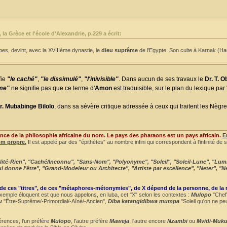
 Grèce et l'école d'Alexandrie, p.229 a écrit:
s, devint, avec la XVIIIème dynastie, le
dieu suprême
de l'Egypte. Son culte à Karnak (Ha
fie
"le caché"
,
"le dissimulé"
,
"l'inivisible"
. Dans aucun de ses travaux le
Dr. T. 
ême"
ne signifie pas que ce terme d'
Amon
est traduisible, sur le plan du lexique pa
r. Mubabinge Bilolo
, dans sa sévère critique adressée à ceux qui traitent les Nègre
nce de la philosophie africaine du nom. Le pays des pharaons est un pays africain.
E
om propre.
Il est appelé par des "épithètes" au nombre infini qui correspondent à l'infinité de 
talité-Rien", "Caché/Inconnu", "Sans-Nom", "Polyonyme", "Soleil", "Soleil-Lune", "Lum
"Qui donne l'être", "Grand-Modeleur ou Architecte", "Artiste par excellence", "Neter", "N
 de ces "titres", de ces "métaphores-métonymies", de X dépend de la personne, de la 
emple éloquent est que nous appelons, en luba, cet "X" selon les contextes :
Mulopo
"Chef
u
"Être-Suprême/-Primordial/-Aîné/-Ancien",
Diba katangidibwa mumpa
"Soleil qu'on ne pe
érences, l'un préfère
Mulopo
, l'autre préfère
Maweja
, l'autre encore
Nzambi
ou
Mvidi-Muku