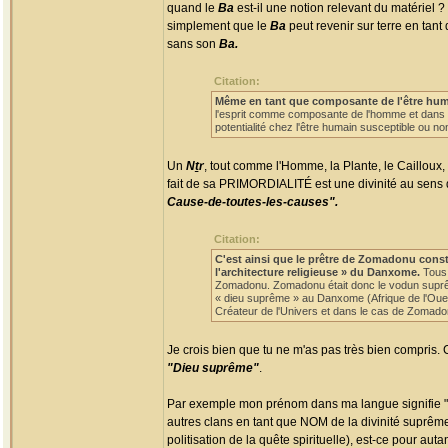
quand le
Ba
est-il une notion relevant du matériel 
simplement que le
Ba
peut revenir sur terre en tant
sans son
Ba.
Citation:
Même en tant que composante de l'être humain
l'esprit comme composante de l'homme et dans s
potentialité chez l'être humain susceptible ou non
Un
Nṯr
, tout comme l'Homme, la Plante, le Cailloux, 
fait de sa PRIMORDIALITÉ est une divinité au sens qu'o
Cause-de-toutes-les-causes".
Citation:
C'est ainsi que le prêtre de Zomadonu cons
l'architecture religieuse » du Danxome.
Tous 
Zomadonu. Zomadonu était donc le vodun suprême
« dieu suprême » au Danxome (Afrique de l'Ouest)
Créateur de l'Univers et dans le cas de Zomadonu
Je crois bien que tu ne m'as pas très bien compris.
"Dieu suprême"
.
Par exemple mon prénom dans ma langue signifie "p
autres clans en tant que NOM de la divinité suprême (
politisation de la quête spirituelle), est-ce pour a