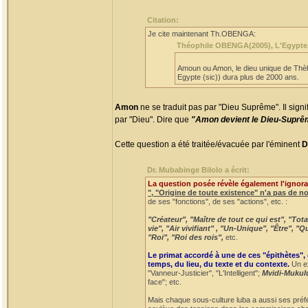
Citation:
Je cite maintenant Th.OBENGA:
Théophile OBENGA(2005), L'Egypte, la
Amoun ou Amon, le dieu unique de Thèbe
Egypte (sic)) dura plus de 2000 ans.
Amon
ne se traduit pas par "Dieu Suprême". Il signi
par "Dieu". Dire que
"Amon devient le Dieu-Supr
Cette question a été traitée/évacuée par l'éminent
D
Dr. Mubabinge Bilolo a écrit:
La question posée révèle également l'ignora
", "Origine de toute existence" n'a pas de n
de ses "fonctions", de ses "actions", etc. :
"Créateur", "Maître de tout ce qui est", "To
vie", "Air vivifiant" , "Un-Unique", "Être", 
"Roi", "Roi des rois",
etc.
Le primat accordé à une de ces "épithètes",
temps, du lieu, du texte et du contexte.
Un ex
"Vanneur-Justicier", "L'Intelligent";
Mvidi-Mukul
face"; etc.
Mais chaque sous-culture luba a aussi ses préf