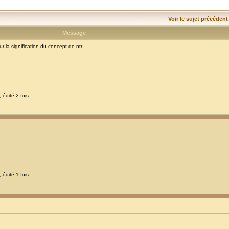
Voir le sujet précédent
Message
la signification du concept de ntr
 édité 2 fois
 édité 1 fois