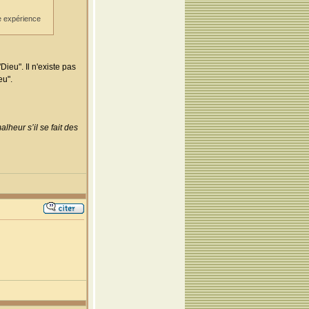
te expérience
eu". Il n'existe pas
eu".
lheur s’il se fait des