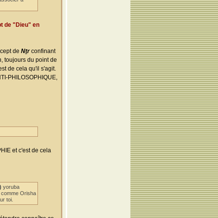
pt de "Dieu" en
cept de
Nṯr
confinant
 toujours du point de
st de cela qu'il s'agit.
t ANTI-PHILOSOPHIQUE,
IE et c'est de cela
)
yoruba
ile comme Orisha
r toi.