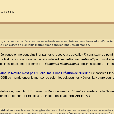
 édité 1 fois
 « nature » et nṯr n'est pas une tentative de traduction littérale
mais l'évocation d'une év
e il en existe de bien plus inattendues dans les langues du monde.
Je trouve on ne peut plus tirer par les cheveux, ta trouvaille (?) consistant du point
la Nature sous le prétexte d'une soi-disant
"évolution sémantique"
pour justifier u
les faits, exactement comme en
"économie néoclassique"
pour satisfaire un "fant
caine, la Nature n'est pas "Dieu", mais une Création de "Dieu" !
Ce sont les Eth
OSÉ au monde entier le mensonge selon lequel, pour les Nègres, la Nature pourra
 définition, une FINITUDE, avec un Début et une Fin. "Dieu" est au-delà de la Nature
nter de comparer l'Infinité à la Finitude est totalement ABERRANT !
 africaines
semble assez homogène d'un endroit à l'autre du continent (j'accentue le verbe s
eligions) les signifiants, comme dans tout autre domaine sémantique de la langue viennent à s