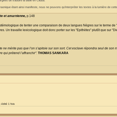
ées de traduire la Bible en Ciluba.
raonique étant ainsi manifeste, nous ne pouvons qu'interpréter les textes à la lumière de cet
te et amarnienne,
p.148
istémologique de tenter une comparaison de deux langues Nègres sur le terme de "Di
. Un travaille lexicologique doit donc porter sur les "Epithètes" plutôt que sur "Di
e ne mérite pas que l’on s’apitoie sur son sort. Cet esclave répondra seul de son ma
 qui prétend l’affranchir".
THOMAS SANKARA
 édité 1 fois