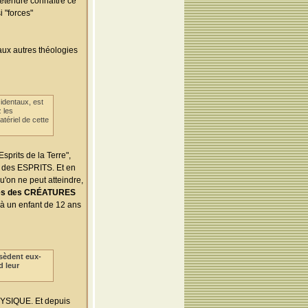
rétendre connaître ce
i "forces"
aux autres théologies
identaux, est
 les
tériel de cette
Esprits de la Terre",
t des ESPRITS. Et en
u'on ne peut atteindre,
outes des CRÉATURES
 à un enfant de 12 ans
ssèdent eux-
d leur
HYSIQUE. Et depuis