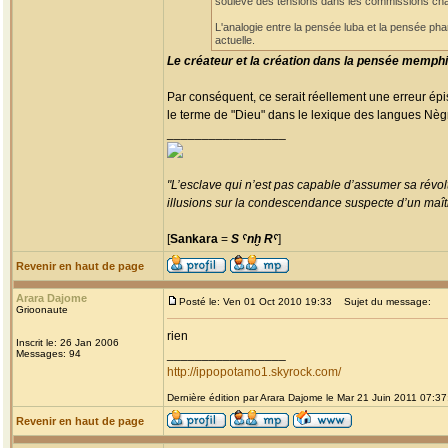
soulève des tensions dans les commissions charg
L'analogie entre la pensée luba et la pensée pha
actuelle.
Le créateur et la création dans la pensée memphi
Par conséquent, ce serait réellement une erreur ép
le terme de "Dieu" dans le lexique des langues Nègres
_________________
"L’esclave qui n’est pas capable d’assumer sa révolt
illusions sur la condescendance suspecte d’un maître
[
Sankara
=
S ˁnḫ Rˁ
]
Revenir en haut de page
Arara Dajome
Posté le: Ven 01 Oct 2010 19:33
Sujet du message:
Grioonaute
rien
Inscrit le: 26 Jan 2006
_________________
Messages: 94
http://ippopotamo1.skyrock.com/
Dernière édition par Arara Dajome le Mar 21 Juin 2011 07:37;
Revenir en haut de page