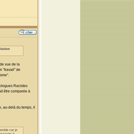
olution
 de vue de la
n "travail" de
asme".
nologues Racistes
it être comparée à
, au-delà du temps, il
emble car je
'associer à