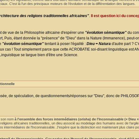
aux. C'est là l'un des principaux moteurs de l'évolution et de la différentiation des langues.
chitecture des religions traditionnelles africaines"
.
Il est question ici du conce
int de vue de la Philosophie africaine d'espérer une
"évolution sémantique"
du con
 Puis, étant donnée la "présence" de "Dieu" dans la Nature (Immanence), peut-on,
re
"évolution sémantique"
tentant à poser l'égalité :
Dieu = Natura
d'autre part ? C'e
eux cas ! Tout simplement parce que cette ACROBATIE soi-disant linguistique es
 Linguistique se targue bien d'être une Science.
itionnelle
sée, de spéculation, de questionnements/réponses sur "Dieu", donc de PHILOSOPH
né son nom
à l'ensemble des forces intermédiaires (orisha) de l'Inconnaissable (« Dieu »
religions africaines traditionnelles, un dieu associé au modelage des humains avec de l'arg
s intermédiaires de l'Inconnaissable. J'espère que la distinction est maintenant plus claire pou