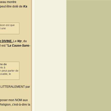
iseau montre
 peut être doté de
Ka
ison est que
t une
st DIVINE.
Le
Nṯr
, du
l est
"La Cause-Sans-
te de
mis à
 peut parler de
ssable, le
T LITTERALEMENT par
'imposer mon NOM aux
eligion, c'est-à-dire la