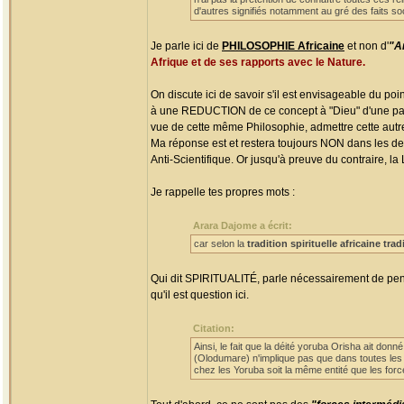
d'autres signifiés notamment au gré des faits soci
Je parle ici de
PHILOSOPHIE Africaine
et non d'
"Ar
Afrique et de ses rapports avec le Nature.
On discute ici de savoir s'il est envisageable du po
à une REDUCTION de ce concept à "Dieu" d'une part,
vue de cette même Philosophie, admettre cette aut
Ma réponse est et restera toujours NON dans les d
Anti-Scientifique. Or jusqu'à preuve du contraire, la
Je rappelle tes propres mots :
Arara Dajome a écrit:
car selon la
tradition spirituelle africaine trad
Qui dit SPIRITUALITÉ, parle nécessairement de pen
qu'il est question ici.
Citation:
Ainsi, le fait que la déité yoruba Orisha ait don
(Olodumare) n'implique pas que dans toutes les 
chez les Yoruba soit la même entité que les force