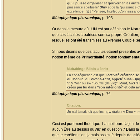
qu'il puisse organiser et gouverner les autre
puissance spirituelle"
3ḫw
et de la "puissance d
excellence :
Sj3
"Pensée, Intellect/Connaissance,
Métaphysique pharaonique,
p. 103
Or dans la mesure où l'UN est par définition le Non-
que ces facultés créatrices sont sa propre Création, se
lesquelles ont été transmises au Premier Couple (en 
Si nous disons que ces facultés étaient présentes a
notion même de Primordialité, notion fondamental
Mubabinge Bilolo a écrit:
La conséquence est que
l'activité créatrice 
du Mobile, du Vivant-Actif, appelé aussi
Ḫpr(
ˁnḫ
"Vie" ou
sw
"Souffle (de vie)", Maât,
Hk3
"He
crées par lui dans "son intériorité" et cel
Métaphysique pharaonique,
p. 76
Citation:
Je n'ai jamais dit que les nṯrw étaient « Dieu »,
m
Ceci est purement théorique. La meilleure façon de 
aucun Être au dessus du
Nṯr
en question ? Dans la 
que le chrétien n'ont jamais assimilé depuis des si