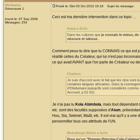
Merikama
Posté le: Dim 03 Oct 2010 16:18
Sujet du message:
Grioonaute 1
Ceci est ma dernière intervention dans ce topic …
Inscrit le: 07 Sep 2008
Messages: 254
Arara a écrit:
Dans les cultures que
je connais le mieux, de
obscure et taboue.
Comment peux-tu dire que tu CONNAIS ce qui est j
réalité celles du Créateur, qui lui n'est pas Inconna
ce qui avait AVANT que l'on parle de Créateur ou de
Citation:
Je suis d'accord avec le fait que les nṯrw sont i
certaines langues africaines. Dans la cosmogon
d'Olodumare puisqu'ils sont considérés comme ay
Account, p.51-52).
Je n'ai pas lu
Kola Abimbola
, mais tout dépendant 
etc. sont des facultés supposées d'
Atum
, préexista
Hou, Sia, Sekmet, Maât, etc. Il est vrai qu'il y a un
personnifier tous ces attributs de l'UN.
Mubabinge Bilolo a écrit:
Pour qu'un "Premier-Principe-Crée-Créateur"