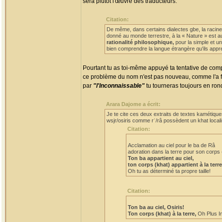
sera plutôt l'œuvre des traducteurs.
Citation:
De même, dans certains dialectes gbe, la racine
donné au monde terrestre, à la « Nature » est a
rationalité philosophique,
pour la simple et un
bien comprendre la langue étrangère qu'ils appre
Pourtant tu as toi-même appuyé ta tentative de comp
ce problème du nom n'est pas nouveau, comme l'a 
par
"l'Inconnaissable"
tu tourneras toujours en ron
Arara Dajome a écrit:
Je te cite ces deux extraits de textes kamétiqu
wsjr/osiris comme rʿ/râ possèdent un khat localis
Citation:
Acclamation au ciel pour le ba de Râ
adoration dans la terre pour son corps 
Ton ba appartient au ciel,
ton corps (khat) appartient à la terre
Oh tu as déterminé ta propre taille!
Citation:
Ton ba au ciel, Osiris!
Ton corps (khat) à la terre,
Oh Plus I