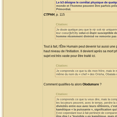
Le b3 désigne le corrélat physique de quelque
monde et l'homme peuvent être parfois prése
Primordial.
CTPHH
, p. 115
Citation:
Je doute quelque peu que le nṯr soit nṯr unique
leur coeur/jb/ḥ3ty
celui-ci étant susceptible d
homme récemment divinisé ne remonte pas 
Tout à fait, l'Être Humain peut devenir lui aussi un
haut niveau de l'Initiation. Il devient après sa mort 
sujet est très vaste pour être traité ici.
Citation:
Je comprends ce que tu dis mon frère, mais le 
même du nom du « chef » des Orisha, Obatala qu
Comment qualifies-tu alors
Olodumare
?
Citation:
Je comprends ce que tu veux dire, mais la compar
les locuteurs peuvent, avec le temps, perdre la c
divinités entre eux avec leurs référents, c'es
kamétique « la puissante », signification q
Il est cependant tout à fait pertinent de comparer
être dire l « 'Invisible » en kamétique, mai