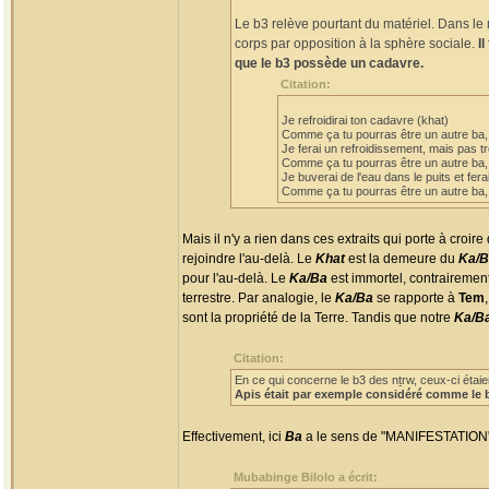
Le b3 relève pourtant du matériel. Dans l
corps par opposition à la sphère sociale.
I
que le b3 possède un cadavre.
Citation:
Je refroidirai ton cadavre (khat)
Comme ça tu pourras être un autre ba,
Je ferai un refroidissement, mais pas tr
Comme ça tu pourras être un autre ba, 
Je buverai de l'eau dans le puits et fera
Comme ça tu pourras être un autre ba, 
Mais il n'y a rien dans ces extraits qui porte à croire
rejoindre l'au-delà. Le
Khat
est la demeure du
Ka/B
pour l'au-delà. Le
Ka/Ba
est immortel, contrairemen
terrestre. Par analogie, le
Ka/Ba
se rapporte à
Tem
sont la propriété de la Terre. Tandis que notre
Ka/B
Citation:
En ce qui concerne le b3 des nṯrw, ceux-ci étaie
Apis était par exemple considéré comme le 
Effectivement, ici
Ba
a le sens de "MANIFESTATION"
Mubabinge Bilolo a écrit: