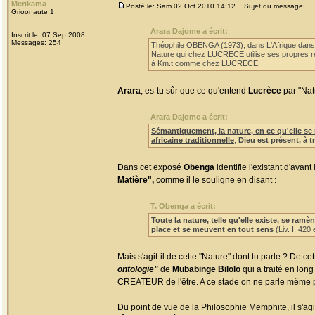
Merikama
Posté le: Sam 02 Oct 2010 14:12
Sujet du message:
Grioonaute 1
Arara Dajome a écrit:
Inscrit le: 07 Sep 2008
Messages: 254
Théophile OBENGA (1973), dans L'Afrique dans l'
Nature qui chez LUCRECE utilise ses propres res
à Km.t comme chez LUCRECE.
Arara
, es-tu sûr que ce qu'entend
Lucrèce
par "Natu
Arara Dajome a écrit:
Sémantiquement, la nature, en ce qu'elle se 
africaine traditionnelle
,
Dieu est présent, à t
Dans cet exposé
Obenga
identifie l'existant d'avan
Matière",
comme il le souligne en disant :
T. Obenga a écrit:
Toute la nature, telle qu'elle existe, se ram
place et se meuvent en tout sens
(Liv. I, 420
Mais s'agit-il de cette "Nature" dont tu parle ? De ce
ontologie"
de
Mubabinge Bilolo
qui a traité en long
CREATEUR de l'être. A ce stade on ne parle même
Du point de vue de la Philosophie Memphite, il s'ag