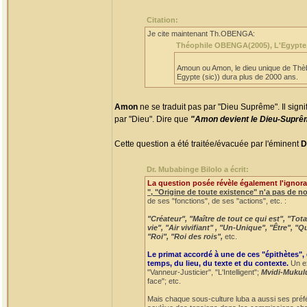
Citation:
Je cite maintenant Th.OBENGA:
Théophile OBENGA(2005), L'Egypte, la
Amoun ou Amon, le dieu unique de Thèbe
Egypte (sic)) dura plus de 2000 ans.
Amon
ne se traduit pas par "Dieu Suprême". Il signi
par "Dieu". Dire que
"Amon devient le Dieu-Supr
Cette question a été traitée/évacuée par l'éminent
D
Dr. Mubabinge Bilolo a écrit:
La question posée révèle également l'ignora
", "Origine de toute existence" n'a pas de n
de ses "fonctions", de ses "actions", etc. :
"Créateur", "Maître de tout ce qui est", "To
vie", "Air vivifiant" , "Un-Unique", "Être", 
"Roi", "Roi des rois",
etc.
Le primat accordé à une de ces "épithètes",
temps, du lieu, du texte et du contexte.
Un ex
"Vanneur-Justicier", "L'Intelligent";
Mvidi-Mukul
face"; etc.
Mais chaque sous-culture luba a aussi ses préf