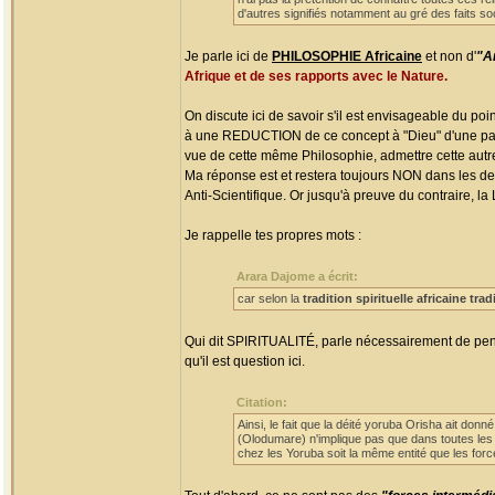
d'autres signifiés notamment au gré des faits soci
Je parle ici de
PHILOSOPHIE Africaine
et non d'
"Ar
Afrique et de ses rapports avec le Nature.
On discute ici de savoir s'il est envisageable du po
à une REDUCTION de ce concept à "Dieu" d'une part,
vue de cette même Philosophie, admettre cette aut
Ma réponse est et restera toujours NON dans les d
Anti-Scientifique. Or jusqu'à preuve du contraire, la
Je rappelle tes propres mots :
Arara Dajome a écrit:
car selon la
tradition spirituelle africaine trad
Qui dit SPIRITUALITÉ, parle nécessairement de pen
qu'il est question ici.
Citation:
Ainsi, le fait que la déité yoruba Orisha ait don
(Olodumare) n'implique pas que dans toutes les 
chez les Yoruba soit la même entité que les force