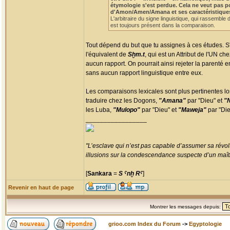
étymologie s'est perdue. Cela ne veut pas p
d'Amon/Amen/Amana et ses caractéristiques te
L'arbitraire du signe linguistique, qui rassemble 
est toujours présent dans la comparaison.
Tout dépend du but que tu assignes à ces études. S'il
l'équivalent de
Sḫm.t
, qui est un Attribut de l'UN 
aucun rapport. On pourrait ainsi rejeter la parenté 
sans aucun rapport linguistique entre eux.
Les comparaisons lexicales sont plus pertinentes lo
traduire chez les Dogons,
"Amana"
par "Dieu" et
"
les Luba,
"Mulopo"
par "Dieu" et
"Maweja"
par "Die
_________________
"L’esclave qui n’est pas capable d’assumer sa révolt
illusions sur la condescendance suspecte d’un maître
[
Sankara
=
S ˁnḫ Rˁ
]
Revenir en haut de page
Montrer les messages depuis:
grioo.com Index du Forum
->
Egyptologie