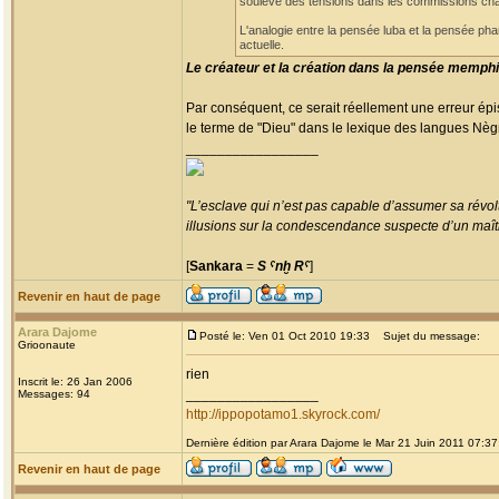
soulève des tensions dans les commissions charg
L'analogie entre la pensée luba et la pensée pha
actuelle.
Le créateur et la création dans la pensée memphi
Par conséquent, ce serait réellement une erreur ép
le terme de "Dieu" dans le lexique des langues Nègres
_________________
"L’esclave qui n’est pas capable d’assumer sa révolt
illusions sur la condescendance suspecte d’un maître
[
Sankara
=
S ˁnḫ Rˁ
]
Revenir en haut de page
Arara Dajome
Posté le: Ven 01 Oct 2010 19:33
Sujet du message:
Grioonaute
rien
Inscrit le: 26 Jan 2006
_________________
Messages: 94
http://ippopotamo1.skyrock.com/
Dernière édition par Arara Dajome le Mar 21 Juin 2011 07:37;
Revenir en haut de page