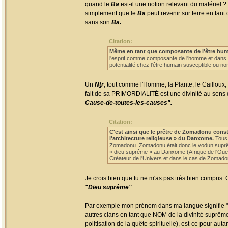
quand le
Ba
est-il une notion relevant du matériel 
simplement que le
Ba
peut revenir sur terre en tant
sans son
Ba.
Citation:
Même en tant que composante de l'être humain
l'esprit comme composante de l'homme et dans s
potentialité chez l'être humain susceptible ou non
Un
Nṯr
, tout comme l'Homme, la Plante, le Cailloux, 
fait de sa PRIMORDIALITÉ est une divinité au sens qu'o
Cause-de-toutes-les-causes".
Citation:
C'est ainsi que le prêtre de Zomadonu cons
l'architecture religieuse » du Danxome.
Tous 
Zomadonu. Zomadonu était donc le vodun suprême
« dieu suprême » au Danxome (Afrique de l'Ouest)
Créateur de l'Univers et dans le cas de Zomadonu
Je crois bien que tu ne m'as pas très bien compris.
"Dieu suprême"
.
Par exemple mon prénom dans ma langue signifie "p
autres clans en tant que NOM de la divinité suprême (
politisation de la quête spirituelle), est-ce pour a