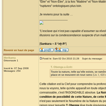
"Être" et "Non-Être", à la fois "Matière" et "Non-Matièr
"ruptures" ontologiques plus loin.
Je reviens pour la suite …
_________________
"L’esclave qui n’est pas capable d’assumer sa révolt
illusions sur la condescendance suspecte d’un maître
[
Sankara
=
S ˁnḫ Rˁ
]
Revenir en haut de page
Merikama
Posté le: Sam 02 Oct 2010 21:26
Sujet du message:
Grioonaute 1
T. Obenga a écrit:
Inscrit le: 07 Sep 2008
Messages: 254
Toute la nature, telle qu'elle existe, se ram
place et se meuvent en tout sens
(Liv. I, 420
Cette citation est la Clef pour comprendre la profo
nous la voyons, telle qu'elle apparaît en toute object
connaissable, c'est l'INSONDABLE absolue.
La Natu
condition de possibilité de cette Nature, de cette 
n'est pas seulement le Noumène de la Nature du po
raison pour laquelle
T. Obenga
lève toute équivoque