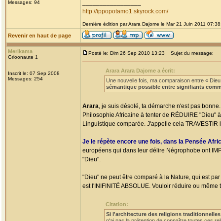
_________________
Messages: 94
http://ippopotamo1.skyrock.com/
Dernière édition par Arara Dajome le Mar 21 Juin 2011 07:38;
Revenir en haut de page
Merikama
Posté le: Dim 26 Sep 2010 13:23
Sujet du message:
Grioonaute 1
Arara Arara Dajome a écrit:
Inscrit le: 07 Sep 2008
Messages: 254
Une nouvelle fois, ma comparaison entre « Dieu »,
sémantique possible entre signifiants comm
Arara
, je suis désolé, ta démarche n'est pas bonne. 
Philosophie Africaine à tenter de RÉDUIRE "Dieu" à 
Linguistique comparée. J'appelle cela TRAVESTIR 
Je le répète encore une fois, dans la Pensée Afri
européens qui dans leur délire Négrophobe ont IMP
"Dieu".
"Dieu" ne peut être comparé à la Nature, qui est par
est l'INIFINITÉ ABSOLUE. Vouloir réduire ou même te
Citation:
Si l'architecture des religions traditionnelles
n'ai pas la prétention de connaître toutes ces r