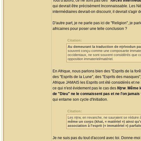
Tout d'abord, ce ne sont pas des
"forces intermédi
qui devrait être précisément Inconnaissable. Les N
intermédiaires devrait-on discourir, il devrait s'agir 
D'autre part, je ne parle pas ici de "Religion", je
africaines pour poser une telle conclusion ?
Citation:
Au demeurant la traduction de nṯr/vodun pa
souvent conçu comme une composante immateriel
occidentaux, ne sont souvent considérés que co
opposition immateriel/matériel.
En Afrique, nous parlons bien des "Esprits de la forêt"
des "Esprits de la Lune", des "Esprits des masques", 
Afrique JAMAIS les Esprits ont été considérés et ne 
ce qui n'est évidement pas le cas des
Nṯrw
.
Même le
de "Dieu" ne le connaissent pas et ne l'on jamais 
qui entame son cycle d'Initiation.
Citation:
Les nṯrw, en revanche, ne sauraient se réduire à
même un corps (khat, « matériel ») ainsi qu'
association à l'esprit (« immatériel ») parfa
Je ne suis pas du tout d'accord avec toi. Donne-mo