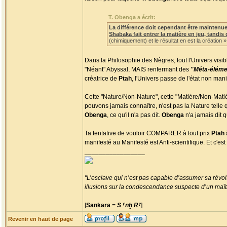
T. Obenga a écrit:
La différence doit cependant être maintenue :
Shabaka fait entrer la matière en jeu, tandis
(chimiquement) et le résultat en est la création »
Dans la Philosophie des Nègres, tout l'Univers visi
"Néant" Abyssal, MAIS renfermant des
"Méta-éléme
créatrice de
Ptah
, l'Univers passe de l'état non ma
Cette "Nature/Non-Nature", cette "Matière/Non-Matiè
pouvons jamais connaître, n'est pas la Nature telle 
Obenga
, ce qu'il n'a pas dit.
Obenga
n'a jamais dit q
Ta tentative de vouloir COMPARER à tout prix
Ptah
manifesté au Manifesté est Anti-scientifique. Et c'est
_________________
"L’esclave qui n’est pas capable d’assumer sa révolt
illusions sur la condescendance suspecte d’un maître
[
Sankara
=
S ˁnḫ Rˁ
]
Revenir en haut de page