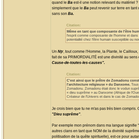
quand le
Ba
est-il une notion relevant du matériel 
simplement que le
Ba
peut revenir sur terre en tant
sans son
Ba.
Citation:
Même en tant que composante de l'être humain
l'esprit comme composante de l'homme et dans s
potentialité chez l'être humain susceptible ou non
Un
Nṯr
, tout comme l'Homme, la Plante, le Cailloux, 
fait de sa PRIMORDIALITÉ est une divinité au sens qu'o
Cause-de-toutes-les-causes".
Citation:
C'est ainsi que le prêtre de Zomadonu cons
l'architecture religieuse » du Danxome.
Tous 
Zomadonu. Zomadonu était donc le vodun suprême
« dieu suprême » au Danxome (Afrique de l'Ouest)
Créateur de l'Univers et dans le cas de Zomadonu
Je crois bien que tu ne m'as pas très bien compris.
"Dieu suprême"
.
Par exemple mon prénom dans ma langue signifie "p
autres clans en tant que NOM de la divinité suprême (
politisation de la quête spirituelle), est-ce pour a