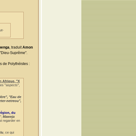
ut-
Obenga
, traduit
Amon
r "Dieu-Suprême".
s de Polythéistes :
n Afrique, "X
ses "aspects",
ière", "Eau de
eter-netreou",
région, du
";
Maweja
ut regarder en
lu
, ce qui