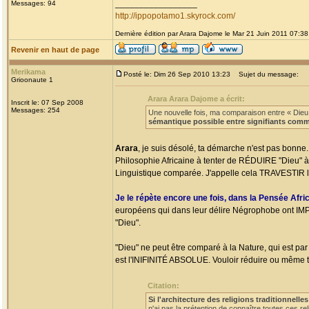
_________________
Messages: 94
http://ippopotamo1.skyrock.com/
Dernière édition par Arara Dajome le Mar 21 Juin 2011 07:38;
Revenir en haut de page
Merikama
Posté le: Dim 26 Sep 2010 13:23
Sujet du message:
Grioonaute 1
Arara Arara Dajome a écrit:
Inscrit le: 07 Sep 2008
Messages: 254
Une nouvelle fois, ma comparaison entre « Dieu »,
sémantique possible entre signifiants comm
Arara
, je suis désolé, ta démarche n'est pas bonne. 
Philosophie Africaine à tenter de RÉDUIRE "Dieu" à 
Linguistique comparée. J'appelle cela TRAVESTIR 
Je le répète encore une fois, dans la Pensée Afri
européens qui dans leur délire Négrophobe ont IMP
"Dieu".
"Dieu" ne peut être comparé à la Nature, qui est par
est l'INIFINITÉ ABSOLUE. Vouloir réduire ou même te
Citation:
Si l'architecture des religions traditionnelles
n'ai pas la prétention de connaître toutes ces r