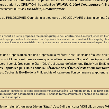
aires"
de l'Inconnaissable. Car parler des "forces" de l'Inconnaissable, c'est déjà p
ègres parlent de CRÉATION ! Ils parlent de
"Fils/Fille-Créé(e)-Créateur(trice)".
Et s
des "forces" du
"Fils/Fille-Créé(e)-Créateur(trice)"
.
 parle de PHILOSOPHIE. Connais-tu la théologie de l'OLODUMARE et l'as-tu comparé 
r « esprit » que tu proposes me paraît quelque peu controuvée.
Un esprit, chez les Occ
le que possèdent les humains, qui s'oppose chez eux au corps matériel. Les esprits, chez
mme uniquement immatériels. Les nṯrw, en revanche, ne sauraient se réduire à l'aspect imma
, des "Esprits du soleil", des "Esprits de la rivières", des "Esprits des étoiles", des "
non ? Et bien c'est dans ce sens que j'ai utilisé ce terme d'"Esprits". Les
Nṯrw
, son
seront considérés comme étant "Dieu" qui est par définition une Entité/Non-Entité q
s Esprits les plus Hauts dans la Hiérarchie des "Êtres célestes" qui sont t
vu.
Ceci est le B-A-BA de la Philosophie Africaine que l'on commence à apprendre
 l'aspect immatériel de cette opposition immateriel/matériel.
La raison est que les nṯrw po
un b3 (parfois assurément « matériel » sous la forme d'animaux « sacrés ») ce qui ren
itement inadaptée.
i le nom d'un
Nṯr
qui possède un
"Khat"
c'est-à-dire un corps VISIBLE, un corps P