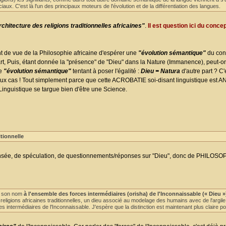
aux. C'est là l'un des principaux moteurs de l'évolution et de la différentiation des langues.
chitecture des religions traditionnelles africaines"
.
Il est question ici du conce
int de vue de la Philosophie africaine d'espérer une
"évolution sémantique"
du con
 Puis, étant donnée la "présence" de "Dieu" dans la Nature (Immanence), peut-on,
re
"évolution sémantique"
tentant à poser l'égalité :
Dieu = Natura
d'autre part ? C'e
eux cas ! Tout simplement parce que cette ACROBATIE soi-disant linguistique es
 Linguistique se targue bien d'être une Science.
itionnelle
sée, de spéculation, de questionnements/réponses sur "Dieu", donc de PHILOSOPH
né son nom
à l'ensemble des forces intermédiaires (orisha) de l'Inconnaissable (« Dieu »
religions africaines traditionnelles, un dieu associé au modelage des humains avec de l'arg
s intermédiaires de l'Inconnaissable. J'espère que la distinction est maintenant plus claire pou