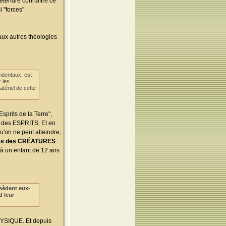
rétendre connaître ce
i "forces"
aux autres théologies
identaux, est
 les
tériel de cette
Esprits de la Terre",
t des ESPRITS. Et en
u'on ne peut atteindre,
outes des CRÉATURES
 à un enfant de 12 ans
ssèdent eux-
d leur
HYSIQUE. Et depuis