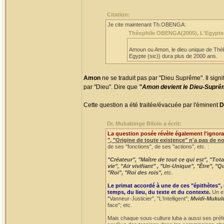
Citation:
Je cite maintenant Th.OBENGA:
Théophile OBENGA(2005), L'Egypte, la
Amoun ou Amon, le dieu unique de Thèbe
Egypte (sic)) dura plus de 2000 ans.
Amon
ne se traduit pas par "Dieu Suprême". Il signi
par "Dieu". Dire que
"Amon devient le Dieu-Supr
Cette question a été traitée/évacuée par l'éminent
D
Dr. Mubabinge Bilolo a écrit:
La question posée révèle également l'ignora
", "Origine de toute existence" n'a pas de n
de ses "fonctions", de ses "actions", etc. :
"Créateur", "Maître de tout ce qui est", "To
vie", "Air vivifiant" , "Un-Unique", "Être", 
"Roi", "Roi des rois",
etc.
Le primat accordé à une de ces "épithètes",
temps, du lieu, du texte et du contexte.
Un ex
"Vanneur-Justicier", "L'Intelligent";
Mvidi-Mukul
face"; etc.
Mais chaque sous-culture luba a aussi ses préf