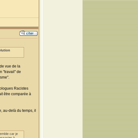
olution
 de vue de la
n "travail" de
asme".
nologues Racistes
it être comparée à
, au-delà du temps, il
emble car je
'associer à