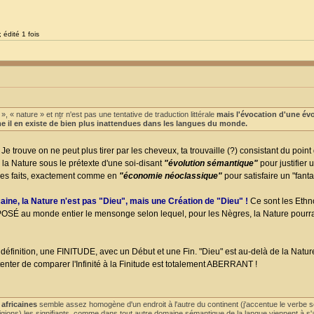
 édité 1 fois
 « nature » et nṯr n'est pas une tentative de traduction littérale
mais l'évocation d'une év
e il en existe de bien plus inattendues dans les langues du monde.
Je trouve on ne peut plus tirer par les cheveux, ta trouvaille (?) consistant du point
la Nature sous le prétexte d'une soi-disant
"évolution sémantique"
pour justifier u
les faits, exactement comme en
"économie néoclassique"
pour satisfaire un "fant
caine, la Nature n'est pas "Dieu", mais une Création de "Dieu" !
Ce sont les Eth
OSÉ au monde entier le mensonge selon lequel, pour les Nègres, la Nature pourra
 définition, une FINITUDE, avec un Début et une Fin. "Dieu" est au-delà de la Nature
nter de comparer l'Infinité à la Finitude est totalement ABERRANT !
 africaines
semble assez homogène d'un endroit à l'autre du continent (j'accentue le verbe s
eligions) les signifiants, comme dans tout autre domaine sémantique de la langue viennent à s