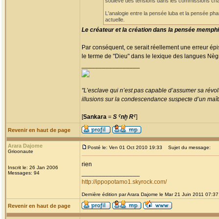
soulève des tensions dans les commissions charg
L'analogie entre la pensée luba et la pensée pha
actuelle.
Le créateur et la création dans la pensée memphi
Par conséquent, ce serait réellement une erreur ép
le terme de "Dieu" dans le lexique des langues Nègres
_________________
"L’esclave qui n’est pas capable d’assumer sa révolt
illusions sur la condescendance suspecte d’un maître
[
Sankara
=
S ˁnḫ Rˁ
]
Revenir en haut de page
Arara Dajome
Posté le: Ven 01 Oct 2010 19:33
Sujet du message:
Grioonaute
rien
Inscrit le: 26 Jan 2006
_________________
Messages: 94
http://ippopotamo1.skyrock.com/
Dernière édition par Arara Dajome le Mar 21 Juin 2011 07:37;
Revenir en haut de page