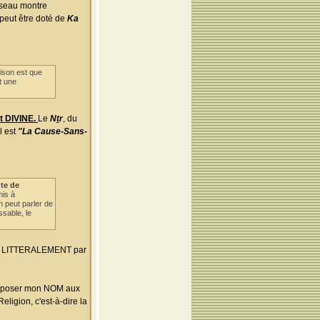
iseau montre
 peut être doté de
Ka
ison est que
t une
st DIVINE.
Le
Nṯr
, du
l est
"La Cause-Sans-
te de
mis à
 peut parler de
ssable, le
T LITTERALEMENT par
'imposer mon NOM aux
eligion, c'est-à-dire la