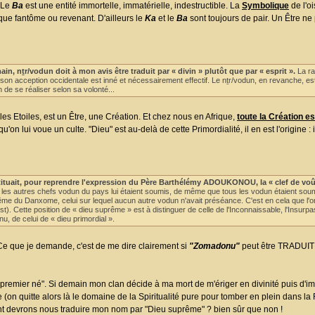
? Le
Ba
est une entité immortelle, immatérielle, indestructible. La
Symbolique
de l'o
 que fantôme ou revenant. D'ailleurs le
Ka
et le
Ba
sont toujours de pair. Un Être ne
, nṯr/vodun doit à mon avis être traduit par « divin » plutôt que par « esprit ».
La ra
on acception occidentale est inné et nécessairement effectif. Le nṯr/vodun, en revanche, es
 de se réaliser selon sa volonté...
les Etoiles, est un Être, une Création. Et chez nous en Afrique,
toute la Création e
n lui voue un culte. "Dieu" est au-delà de cette Primordialité, il en est l'origine : i
tituait, pour reprendre l'expression du Père Barthélémy ADOUKONOU, la « clef de voû
les autres chefs vodun du pays lui étaient soumis, de même que tous les vodun étaient sou
 du Danxome, celui sur lequel aucun autre vodun n'avait préséance. C'est en cela que l'on
. Cette position de « dieu suprême » est à distinguer de celle de l'Inconnaissable, l'Insurpa
, de celui de « dieu primordial ».
 Ce que je demande, c'est de me dire clairement si
"Zomadonu"
peut être TRADUI
remier né". Si demain mon clan décide à ma mort de m'ériger en divinité puis d
on quitte alors là le domaine de la Spiritualité pure pour tomber en plein dans la R
utant devrons nous traduire mon nom par "Dieu suprême" ? bien sûr que non !