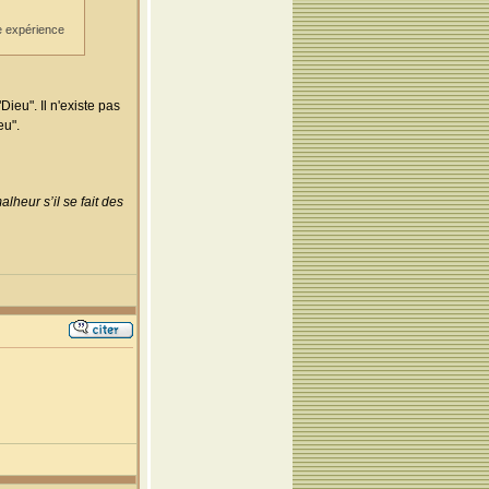
te expérience
eu". Il n'existe pas
eu".
lheur s’il se fait des