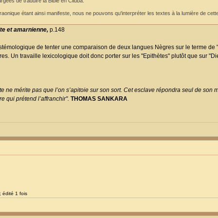
ées de traduire la Bible en Ciluba.
raonique étant ainsi manifeste, nous ne pouvons qu'interpréter les textes à la lumière de cet
te et amarnienne,
p.148
istémologique de tenter une comparaison de deux langues Nègres sur le terme de "Di
. Un travaille lexicologique doit donc porter sur les "Epithètes" plutôt que sur "Di
e ne mérite pas que l’on s’apitoie sur son sort. Cet esclave répondra seul de son ma
 qui prétend l’affranchir".
THOMAS SANKARA
 édité 1 fois