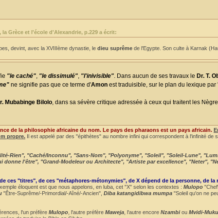
 Grèce et l'école d'Alexandrie, p.229 a écrit:
s, devint, avec la XVIIIème dynastie, le
dieu suprême
de l'Egypte. Son culte à Karnak (Ha
fie
"le caché"
,
"le dissimulé"
,
"l'inivisible"
. Dans aucun de ses travaux le
Dr. T. 
ême"
ne signifie pas que ce terme d'
Amon
est traduisible, sur le plan du lexique pa
r. Mubabinge Bilolo
, dans sa sévère critique adressée à ceux qui traitent les Nègre
nce de la philosophie africaine du nom. Le pays des pharaons est un pays africain.
E
om propre.
Il est appelé par des "épithètes" au nombre infini qui correspondent à l'infinité de 
talité-Rien", "Caché/Inconnu", "Sans-Nom", "Polyonyme", "Soleil", "Soleil-Lune", "Lum
"Qui donne l'être", "Grand-Modeleur ou Architecte", "Artiste par excellence", "Neter", "N
 de ces "titres", de ces "métaphores-métonymies", de X dépend de la personne, de la 
emple éloquent est que nous appelons, en luba, cet "X" selon les contextes :
Mulopo
"Chef
u
"Être-Suprême/-Primordial/-Aîné/-Ancien",
Diba katangidibwa mumpa
"Soleil qu'on ne pe
érences, l'un préfère
Mulopo
, l'autre préfère
Maweja
, l'autre encore
Nzambi
ou
Mvidi-Muku