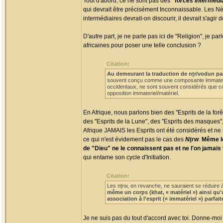
Tout d'abord, ce ne sont pas des
"forces intermédi
qui devrait être précisément Inconnaissable. Les N
intermédiaires devrait-on discourir, il devrait s'agir 
D'autre part, je ne parle pas ici de "Religion", je
africaines pour poser une telle conclusion ?
Citation:
Au demeurant la traduction de nṯr/vodun pa
souvent conçu comme une composante immateriel
occidentaux, ne sont souvent considérés que co
opposition immateriel/matériel.
En Afrique, nous parlons bien des "Esprits de la forêt"
des "Esprits de la Lune", des "Esprits des masques", 
Afrique JAMAIS les Esprits ont été considérés et ne 
ce qui n'est évidement pas le cas des
Nṯrw
.
Même le
de "Dieu" ne le connaissent pas et ne l'on jamais 
qui entame son cycle d'Initiation.
Citation:
Les nṯrw, en revanche, ne sauraient se réduire à
même un corps (khat, « matériel ») ainsi qu'
association à l'esprit (« immatériel ») parfa
Je ne suis pas du tout d'accord avec toi. Donne-mo