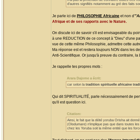
d'autres signifiés notamment au gré des faits soci
Je parle ici de
PHILOSOPHIE Africaine
et non d'
"Ar
Afrique et de ses rapports avec le Nature.
On discute ici de savoir s'il est envisageable du po
à une REDUCTION de ce concept à "Dieu" d'une part,
vue de cette même Philosophie, admettre cette aut
Ma réponse est et restera toujours NON dans les d
Anti-Scientifique. Or jusqu'à preuve du contraire, la
Je rappelle tes propres mots :
Arara Dajome a écrit:
car selon la
tradition spirituelle africaine trad
Qui dit SPIRITUALITÉ, parle nécessairement de pen
qu'il est question ici.
Citation:
Ainsi, le fait que la déité yoruba Orisha ait don
(Olodumare) n'implique pas que dans toutes les 
chez les Yoruba soit la même entité que les force