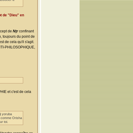
pt de "Dieu" en
cept de
Nṯr
confinant
 toujours du point de
st de cela qu'il s'agit.
t ANTI-PHILOSOPHIQUE,
IE et c'est de cela
)
yoruba
ile comme Orisha
r toi.