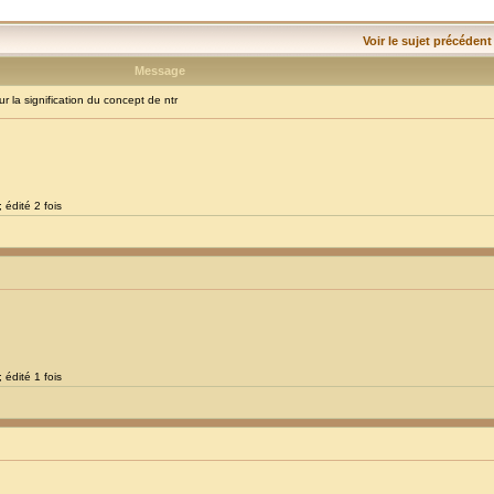
Voir le sujet précédent
Message
la signification du concept de ntr
 édité 2 fois
 édité 1 fois