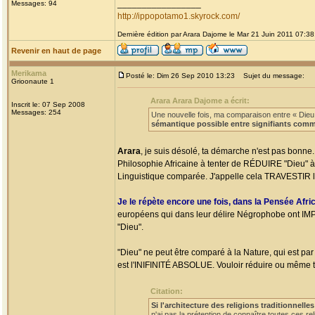
_________________
Messages: 94
http://ippopotamo1.skyrock.com/
Dernière édition par Arara Dajome le Mar 21 Juin 2011 07:38;
Revenir en haut de page
Merikama
Posté le: Dim 26 Sep 2010 13:23
Sujet du message:
Grioonaute 1
Arara Arara Dajome a écrit:
Inscrit le: 07 Sep 2008
Messages: 254
Une nouvelle fois, ma comparaison entre « Dieu »,
sémantique possible entre signifiants comm
Arara
, je suis désolé, ta démarche n'est pas bonne. 
Philosophie Africaine à tenter de RÉDUIRE "Dieu" à 
Linguistique comparée. J'appelle cela TRAVESTIR 
Je le répète encore une fois, dans la Pensée Afri
européens qui dans leur délire Négrophobe ont IMP
"Dieu".
"Dieu" ne peut être comparé à la Nature, qui est par
est l'INIFINITÉ ABSOLUE. Vouloir réduire ou même te
Citation:
Si l'architecture des religions traditionnelles
n'ai pas la prétention de connaître toutes ces r