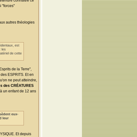
rétendre connaître ce
i "forces"
aux autres théologies
identaux, est
 les
tériel de cette
Esprits de la Terre",
t des ESPRITS. Et en
u'on ne peut atteindre,
outes des CRÉATURES
 à un enfant de 12 ans
ssèdent eux-
d leur
HYSIQUE. Et depuis