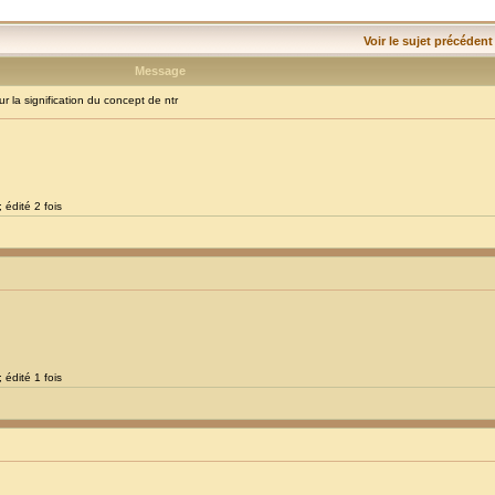
Voir le sujet précédent
Message
la signification du concept de ntr
 édité 2 fois
 édité 1 fois