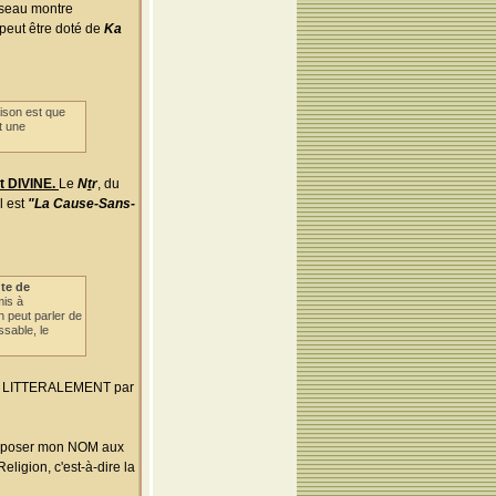
iseau montre
 peut être doté de
Ka
ison est que
t une
st DIVINE.
Le
Nṯr
, du
l est
"La Cause-Sans-
te de
mis à
 peut parler de
ssable, le
T LITTERALEMENT par
'imposer mon NOM aux
eligion, c'est-à-dire la