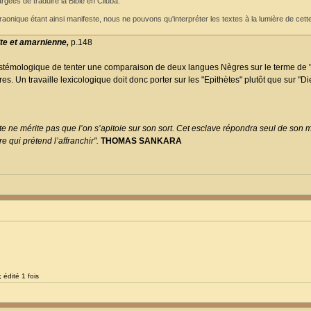
ées de traduire la Bible en Ciluba.
raonique étant ainsi manifeste, nous ne pouvons qu'interpréter les textes à la lumière de cet
te et amarnienne,
p.148
istémologique de tenter une comparaison de deux langues Nègres sur le terme de "Di
. Un travaille lexicologique doit donc porter sur les "Epithètes" plutôt que sur "Di
e ne mérite pas que l’on s’apitoie sur son sort. Cet esclave répondra seul de son ma
 qui prétend l’affranchir".
THOMAS SANKARA
 édité 1 fois