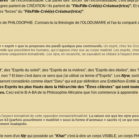
aires"
de l'Inconnaissable. Car parler des "forces" de l'Inconnaissable, c'est déjà p
ègres parlent de CRÉATION ! Ils parlent de
"Fils/Fille-Créé(e)-Créateur(trice)".
Et s
des "forces" du
"Fils/Fille-Créé(e)-Créateur(trice)"
.
 parle de PHILOSOPHIE. Connais-tu la théologie de l'OLODUMARE et l'as-tu comparé 
r « esprit » que tu proposes me paraît quelque peu controuvée.
Un esprit, chez les Occ
le que possèdent les humains, qui s'oppose chez eux au corps matériel. Les esprits, chez
mme uniquement immatériels. Les nṯrw, en revanche, ne sauraient se réduire à l'aspect imma
, des "Esprits du soleil", des "Esprits de la rivières", des "Esprits des étoiles", des "
non ? Et bien c'est dans ce sens que j'ai utilisé ce terme d'"Esprits". Les
Nṯrw
, son
seront considérés comme étant "Dieu" qui est par définition une Entité/Non-Entité q
s Esprits les plus Hauts dans la Hiérarchie des "Êtres célestes" qui sont t
vu.
Ceci est le B-A-BA de la Philosophie Africaine que l'on commence à apprendre
 l'aspect immatériel de cette opposition immateriel/matériel.
La raison est que les nṯrw po
un b3 (parfois assurément « matériel » sous la forme d'animaux « sacrés ») ce qui ren
itement inadaptée.
i le nom d'un
Nṯr
qui possède un
"Khat"
c'est-à-dire un corps VISIBLE, un corps P