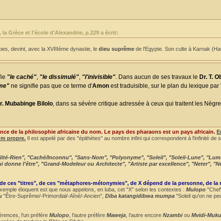
 Grèce et l'école d'Alexandrie, p.229 a écrit:
s, devint, avec la XVIIIème dynastie, le
dieu suprême
de l'Egypte. Son culte à Karnak (Ha
fie
"le caché"
,
"le dissimulé"
,
"l'inivisible"
. Dans aucun de ses travaux le
Dr. T. 
ême"
ne signifie pas que ce terme d'
Amon
est traduisible, sur le plan du lexique pa
r. Mubabinge Bilolo
, dans sa sévère critique adressée à ceux qui traitent les Nègre
nce de la philosophie africaine du nom. Le pays des pharaons est un pays africain.
E
om propre.
Il est appelé par des "épithètes" au nombre infini qui correspondent à l'infinité de 
talité-Rien", "Caché/Inconnu", "Sans-Nom", "Polyonyme", "Soleil", "Soleil-Lune", "Lum
"Qui donne l'être", "Grand-Modeleur ou Architecte", "Artiste par excellence", "Neter", "N
 de ces "titres", de ces "métaphores-métonymies", de X dépend de la personne, de la 
emple éloquent est que nous appelons, en luba, cet "X" selon les contextes :
Mulopo
"Chef
u
"Être-Suprême/-Primordial/-Aîné/-Ancien",
Diba katangidibwa mumpa
"Soleil qu'on ne pe
érences, l'un préfère
Mulopo
, l'autre préfère
Maweja
, l'autre encore
Nzambi
ou
Mvidi-Muku