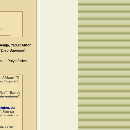
ut-
Obenga
, traduit
Amon
r "Dieu-Suprême".
s de Polythéistes :
n Afrique, "X
ses "aspects",
ière", "Eau de
eter-netreou",
région, du
";
Maweja
ut regarder en
lu
, ce qui