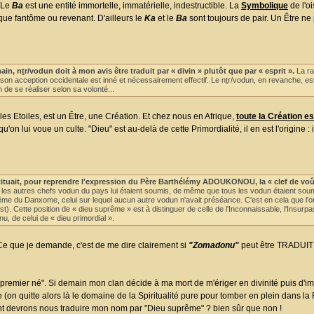
? Le
Ba
est une entité immortelle, immatérielle, indestructible. La
Symbolique
de l'o
 que fantôme ou revenant. D'ailleurs le
Ka
et le
Ba
sont toujours de pair. Un Être ne
, nṯr/vodun doit à mon avis être traduit par « divin » plutôt que par « esprit ».
La ra
on acception occidentale est inné et nécessairement effectif. Le nṯr/vodun, en revanche, es
 de se réaliser selon sa volonté...
les Etoiles, est un Être, une Création. Et chez nous en Afrique,
toute la Création e
n lui voue un culte. "Dieu" est au-delà de cette Primordialité, il en est l'origine : i
tituait, pour reprendre l'expression du Père Barthélémy ADOUKONOU, la « clef de voû
les autres chefs vodun du pays lui étaient soumis, de même que tous les vodun étaient sou
 du Danxome, celui sur lequel aucun autre vodun n'avait préséance. C'est en cela que l'on
. Cette position de « dieu suprême » est à distinguer de celle de l'Inconnaissable, l'Insurpa
, de celui de « dieu primordial ».
 Ce que je demande, c'est de me dire clairement si
"Zomadonu"
peut être TRADUI
remier né". Si demain mon clan décide à ma mort de m'ériger en divinité puis d
on quitte alors là le domaine de la Spiritualité pure pour tomber en plein dans la R
utant devrons nous traduire mon nom par "Dieu suprême" ? bien sûr que non !