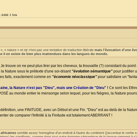
 édité 1 fois
 « nature » et nṯr n'est pas une tentative de traduction littérale
mais l'évocation d'une év
e il en existe de bien plus inattendues dans les langues du monde.
Je trouve on ne peut plus tirer par les cheveux, ta trouvaille (?) consistant du point
la Nature sous le prétexte d'une soi-disant
"évolution sémantique"
pour justifier u
les faits, exactement comme en
"économie néoclassique"
pour satisfaire un "fant
caine, la Nature n'est pas "Dieu", mais une Création de "Dieu" !
Ce sont les Eth
OSÉ au monde entier le mensonge selon lequel, pour les Nègres, la Nature pourra
 définition, une FINITUDE, avec un Début et une Fin. "Dieu" est au-delà de la Nature
nter de comparer l'Infinité à la Finitude est totalement ABERRANT !
 africaines
semble assez homogène d'un endroit à l'autre du continent (j'accentue le verbe s
eligions) les signifiants, comme dans tout autre domaine sémantique de la langue viennent à s