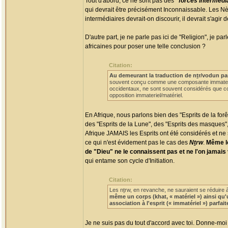
Tout d'abord, ce ne sont pas des
"forces intermédi
qui devrait être précisément Inconnaissable. Les N
intermédiaires devrait-on discourir, il devrait s'agir 
D'autre part, je ne parle pas ici de "Religion", je
africaines pour poser une telle conclusion ?
Citation:
Au demeurant la traduction de nṯr/vodun pa
souvent conçu comme une composante immateriel
occidentaux, ne sont souvent considérés que co
opposition immateriel/matériel.
En Afrique, nous parlons bien des "Esprits de la forêt"
des "Esprits de la Lune", des "Esprits des masques", 
Afrique JAMAIS les Esprits ont été considérés et ne 
ce qui n'est évidement pas le cas des
Nṯrw
.
Même le
de "Dieu" ne le connaissent pas et ne l'on jamais 
qui entame son cycle d'Initiation.
Citation:
Les nṯrw, en revanche, ne sauraient se réduire à
même un corps (khat, « matériel ») ainsi qu'
association à l'esprit (« immatériel ») parfa
Je ne suis pas du tout d'accord avec toi. Donne-mo