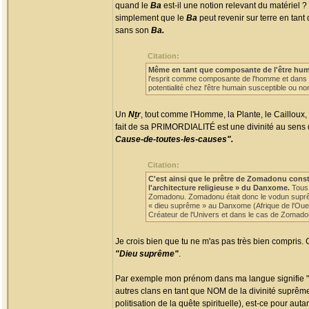
quand le
Ba
est-il une notion relevant du matériel 
simplement que le
Ba
peut revenir sur terre en tant
sans son
Ba.
Citation:
Même en tant que composante de l'être humain
l'esprit comme composante de l'homme et dans s
potentialité chez l'être humain susceptible ou non
Un
Nṯr
, tout comme l'Homme, la Plante, le Cailloux, 
fait de sa PRIMORDIALITÉ est une divinité au sens qu'o
Cause-de-toutes-les-causes".
Citation:
C'est ainsi que le prêtre de Zomadonu cons
l'architecture religieuse » du Danxome.
Tous 
Zomadonu. Zomadonu était donc le vodun suprême
« dieu suprême » au Danxome (Afrique de l'Ouest)
Créateur de l'Univers et dans le cas de Zomadonu
Je crois bien que tu ne m'as pas très bien compris.
"Dieu suprême"
.
Par exemple mon prénom dans ma langue signifie "p
autres clans en tant que NOM de la divinité suprême (
politisation de la quête spirituelle), est-ce pour a