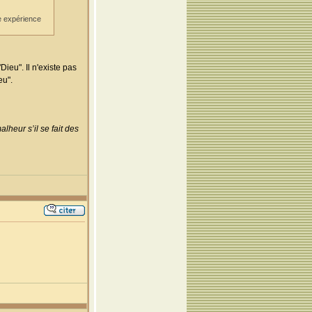
te expérience
eu". Il n'existe pas
eu".
lheur s’il se fait des