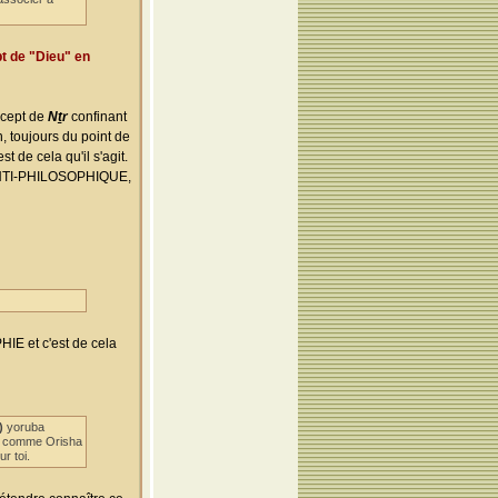
pt de "Dieu" en
cept de
Nṯr
confinant
 toujours du point de
st de cela qu'il s'agit.
t ANTI-PHILOSOPHIQUE,
IE et c'est de cela
)
yoruba
ile comme Orisha
r toi.