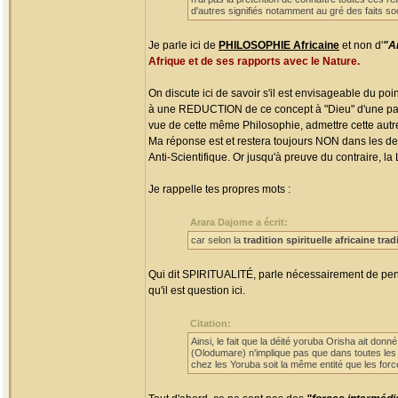
d'autres signifiés notamment au gré des faits soci
Je parle ici de
PHILOSOPHIE Africaine
et non d'
"Ar
Afrique et de ses rapports avec le Nature.
On discute ici de savoir s'il est envisageable du po
à une REDUCTION de ce concept à "Dieu" d'une part,
vue de cette même Philosophie, admettre cette aut
Ma réponse est et restera toujours NON dans les d
Anti-Scientifique. Or jusqu'à preuve du contraire, la
Je rappelle tes propres mots :
Arara Dajome a écrit:
car selon la
tradition spirituelle africaine trad
Qui dit SPIRITUALITÉ, parle nécessairement de pen
qu'il est question ici.
Citation:
Ainsi, le fait que la déité yoruba Orisha ait don
(Olodumare) n'implique pas que dans toutes les 
chez les Yoruba soit la même entité que les force