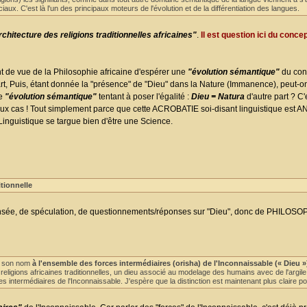
aux. C'est là l'un des principaux moteurs de l'évolution et de la différentiation des langues.
chitecture des religions traditionnelles africaines"
.
Il est question ici du conce
int de vue de la Philosophie africaine d'espérer une
"évolution sémantique"
du con
 Puis, étant donnée la "présence" de "Dieu" dans la Nature (Immanence), peut-on,
re
"évolution sémantique"
tentant à poser l'égalité :
Dieu = Natura
d'autre part ? C'e
eux cas ! Tout simplement parce que cette ACROBATIE soi-disant linguistique es
 Linguistique se targue bien d'être une Science.
itionnelle
sée, de spéculation, de questionnements/réponses sur "Dieu", donc de PHILOSOPH
né son nom
à l'ensemble des forces intermédiaires (orisha) de l'Inconnaissable (« Dieu »
religions africaines traditionnelles, un dieu associé au modelage des humains avec de l'arg
s intermédiaires de l'Inconnaissable. J'espère que la distinction est maintenant plus claire pou