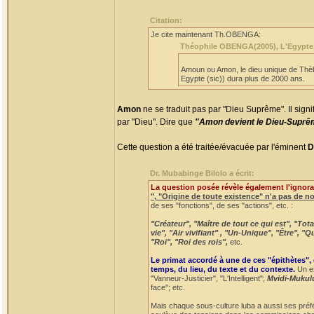
Citation:
Je cite maintenant Th.OBENGA:
Théophile OBENGA(2005), L'Egypte, la
Amoun ou Amon, le dieu unique de Thèbe
Egypte (sic)) dura plus de 2000 ans.
Amon
ne se traduit pas par "Dieu Suprême". Il signi
par "Dieu". Dire que
"Amon devient le Dieu-Supr
Cette question a été traitée/évacuée par l'éminent
D
Dr. Mubabinge Bilolo a écrit:
La question posée révèle également l'ignora
", "Origine de toute existence" n'a pas de n
de ses "fonctions", de ses "actions", etc. :
"Créateur", "Maître de tout ce qui est", "To
vie", "Air vivifiant" , "Un-Unique", "Être", 
"Roi", "Roi des rois",
etc.
Le primat accordé à une de ces "épithètes",
temps, du lieu, du texte et du contexte.
Un ex
"Vanneur-Justicier", "L'Intelligent";
Mvidi-Mukul
face"; etc.
Mais chaque sous-culture luba a aussi ses préf