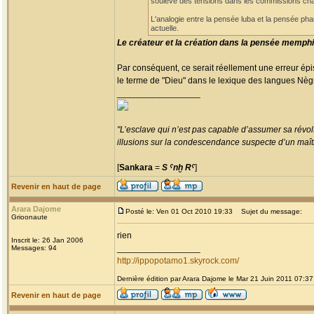
soulève des tensions dans les commissions charg
L'analogie entre la pensée luba et la pensée pha
actuelle.
Le créateur et la création dans la pensée memphi
Par conséquent, ce serait réellement une erreur ép
le terme de "Dieu" dans le lexique des langues Nègres
_________________
"L’esclave qui n’est pas capable d’assumer sa révolt
illusions sur la condescendance suspecte d’un maître
[
Sankara
=
S ˁnḫ Rˁ
]
Revenir en haut de page
Arara Dajome
Posté le: Ven 01 Oct 2010 19:33
Sujet du message:
Grioonaute
rien
Inscrit le: 26 Jan 2006
_________________
Messages: 94
http://ippopotamo1.skyrock.com/
Dernière édition par Arara Dajome le Mar 21 Juin 2011 07:37;
Revenir en haut de page