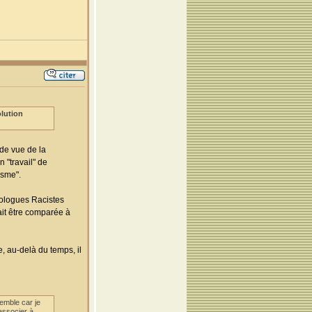
olution
 de vue de la
n "travail" de
asme".
nologues Racistes
it être comparée à
, au-delà du temps, il
emble car je
'associer à