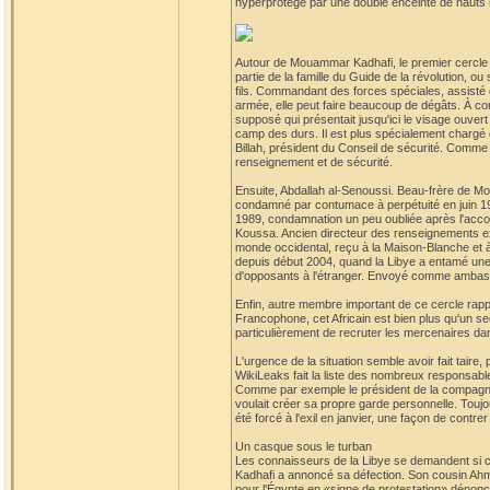
hyperprotégé par une double enceinte de hauts 
Autour de Mouammar Kadhafi, le premier cercle de
partie de la famille du Guide de la révolution, 
fils. Commandant des forces spéciales, assisté d
armée, elle peut faire beaucoup de dégâts. À con
supposé qui présentait jusqu'ici le visage ouvert
camp des durs. Il est plus spécialement chargé d
Billah, président du Conseil de sécurité. Comme
renseignement et de sécurité.
Ensuite, Abdallah al-Senoussi. Beau-frère de Mo
condamné par contumace à perpétuité en juin 19
1989, condamnation un peu oubliée après l'accord
Koussa. Ancien directeur des renseignements exté
monde occidental, reçu à la Maison-Blanche et à 
depuis début 2004, quand la Libye a entamé une 
d'opposants à l'étranger. Envoyé comme ambassa
Enfin, autre membre important de ce cercle rapp
Francophone, cet Africain est bien plus qu'un sec
particulièrement de recruter les mercenaires dans
L'urgence de la situation semble avoir fait taire, 
WikiLeaks fait la liste des nombreux responsable
Comme par exemple le président de la compagnie 
voulait créer sa propre garde personnelle. Toujo
été forcé à l'exil en janvier, une façon de contrer 
Un casque sous le turban
Les connaisseurs de la Libye se demandent si cet
Kadhafi a annoncé sa défection. Son cousin Ahm
pour l'Égypte en «signe de protestation» dénonça