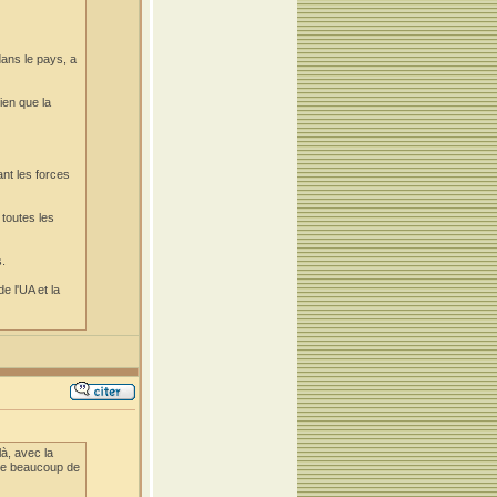
dans le pays, a
ien que la
ant les forces
toutes les
s.
e l'UA et la
à, avec la
 que beaucoup de