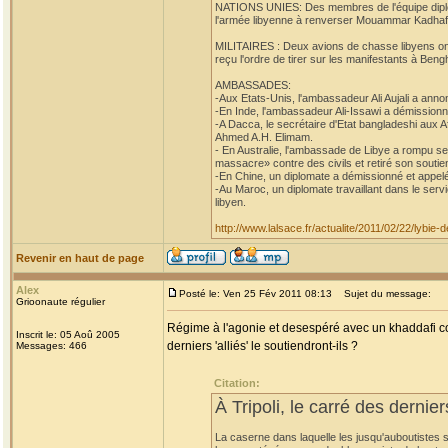
NATIONS UNIES: Des membres de l'équipe diplom
l'armée libyenne à renverser Mouammar Kadhafi,
MILITAIRES : Deux avions de chasse libyens ont at
reçu l'ordre de tirer sur les manifestants à Beng
AMBASSADES:
-Aux Etats-Unis, l'ambassadeur Ali Aujali a anno
-En Inde, l'ambassadeur Ali-Issawi a démissionn
-A Dacca, le secrétaire d'Etat bangladeshi aux 
Ahmed A.H. Elimam.
- En Australie, l'ambassade de Libye a rompu se
massacre» contre des civils et retiré son soutien
-En Chine, un diplomate a démissionné et appelé
-Au Maroc, un diplomate travaillant dans le ser
libyen.
http://www.lalsace.fr/actualite/2011/02/22/lybie
Revenir en haut de page
Alex
Posté le: Ven 25 Fév 2011 08:13
Sujet du message:
Grioonaute régulier
Régime à l'agonie et desespéré avec un khaddafi co
Inscrit le: 05 Aoû 2005
derniers 'alliés' le soutiendront-ils ?
Messages: 466
Citation:
À Tripoli, le carré des dernie
La caserne dans laquelle les jusqu'auboutistes s