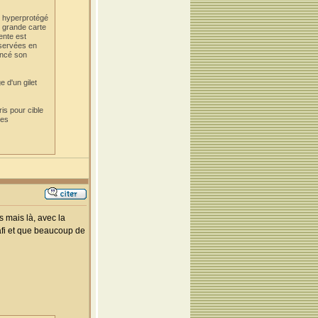
e hyperprotégé
 grande carte
ente est
nservées en
oncé son
 d'un gilet
ris pour cible
tes
 mais là, avec la
hafi et que beaucoup de