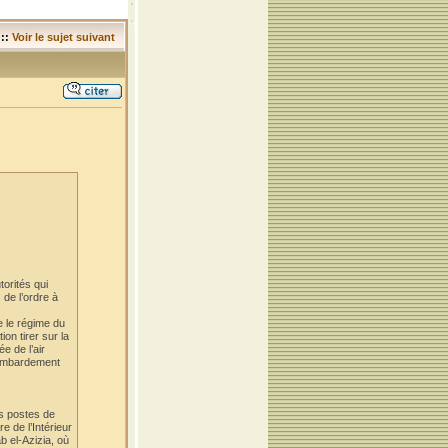
::
Voir le sujet suivant
torités qui
 de l’ordre à
e le régime du
on tirer sur la
e de l’air
 bombardement
es postes de
e de l’Intérieur
b el-Azizia, où