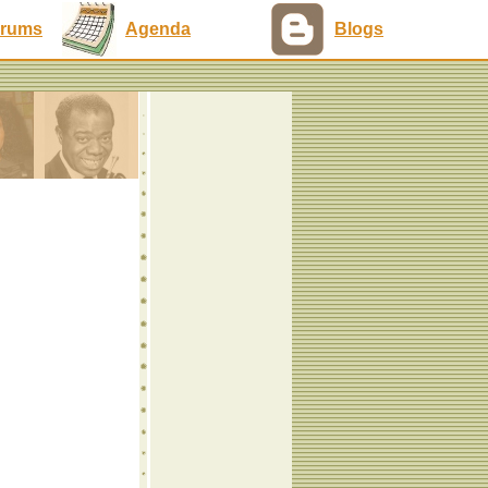
rums
Agenda
Blogs