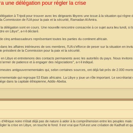
ra une délégation pour régler la crise
égation à Tripoli pour trouver avec les dirigeants libyens une issue à la situation qui règne 
la Commission de l'UA pour la paix et la sécurité, Ramadan Al Amira.
la délégation sont en cours. Une nouvelle rencontre consacrée à ce sujet aura lieu lundi, si b
re en Libye", a-t-il déclaré.
de cinq ambassadeurs représentant toutes les parties du continent africain.
ans les affaires intérieures de ses membres, l'UA s'efforce de peser sur la situation en invit
 président de la Commission pour la paix et la sécurité.
n Libye et entretenons des contacts permanents avec les autorités du pays. Nous invitons 
 s'armer de patience et à engager des négociations", a-t-il indiqué.
s émeutes antigouvernementales qui, selon certaines sources, ont déjà fait près de 2.000 mort
rnementale qui regroupe 53 Etats africains. La Libye y joue un rôle important. Le secrétariat d
siège dans la capitale éthiopienne, Addis-Abeba.
Afrique noire n'était déjà pas de nature à aider à la compréhension entre les peuples mais l
gler la crise en Libye, on touche le fond. Il est vrai que l'UA est une création de Kadhafi et
.