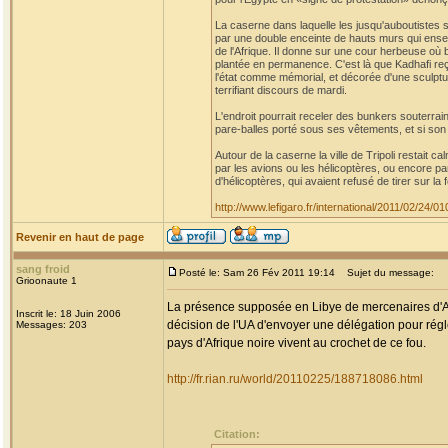
La caserne dans laquelle les jusqu'auboutistes 
par une double enceinte de hauts murs qui ens
de l'Afrique. Il donne sur une cour herbeuse où 
plantée en permanence. C'est là que Kadhafi reç
l'état comme mémorial, et décorée d'une sculpt
terrifiant discours de mardi.
L'endroit pourrait receler des bunkers souterra
pare-balles porté sous ses vêtements, et si son 
Autour de la caserne la ville de Tripoli restait c
par les avions ou les hélicoptères, ou encore par
d'hélicoptères, qui avaient refusé de tirer sur la 
http://www.lefigaro.fr/international/2011/02/24
Revenir en haut de page
sang froid
Posté le: Sam 26 Fév 2011 19:14
Sujet du message:
Grioonaute 1
La présence supposée en Libye de mercenaires d'Afr
Inscrit le: 18 Juin 2006
décision de l'UA d'envoyer une délégation pour régle
Messages: 203
pays d'Afrique noire vivent au crochet de ce fou.
http://fr.rian.ru/world/20110225/188718086.html
Citation: