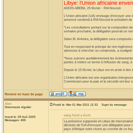
Libye: l'Union africaine enver
ADDIS-ABEBA, 25 février - RIA Novosti
L'Union africaine (UA) envisage d'envoyer une dél
annoncé vendredi à RIA Novosti le président de 
"Les consultations portant sur la composition de 
semaine prochaine, la délégation pourrait se rend
Selon M. Al Amira, la délégation sera composée 
Tout en respectant le principe de non-ingérence d
adverses à chercher un compromis, a souligné le
"Nous suivons quotidiennement les événements e
parties à mettre un terme à l'effusion de sang, à
Depuis le 15 février, la Libye est en proie à de
L'Union africaine est une organisation intergouve
Commission pour la paix et la sécurité ont leur 
Revenir en haut de page
Alex
Posté le: Mar 01 Mar 2011 11:32
Sujet du message:
Grioonaute régulier
sang froid a écrit:
Inscrit le: 05 Aoû 2005
Messages: 466
La présence supposée en Libye de mercenaires d'
décision de l'UA d'envoyer une délégation pour ré
pays d'Afrique noire vivent au crochet de ce fou