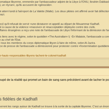
atique libyenne, emmenée par l'ambassadeur adjoint de la Libye à l'ONU, Ibrahim Dabbash
 un «tyran», qu'ils accusent de «génocide».
terri lundi à l'aéroport de La Valette (Malte). Les deux pilotes ont affirmé avoir fait défectio
hazi.
ncé qu'il refusait de servir «une dictature» et appelé au départ de Mouammar Kadhafi.
é à cause de la violence «massive» et «inacceptable» déployée contre des civils.
Affaires étrangères a reçu une note de l'ambassade de Libye l'informant de la démission de l
s liens avec le régime, selon le quotidien «The Australian».\( -En Malaisie, l'ambassade a c
 au chef de l'Etat.
 tous les membres du corps diplomatique libyen à faire de même, selon Al-Jazira.
vice de presse de l'ambassade a démissionné pour protester contre «l'extermination quotidie
-de-hauts-responsables-libyens-lachent-le-colonel-kadhafi
upé de la réalité qui promet un bain de sang sans précédent avant de lacher le po
rs fidèles de Kadhafi
errent les rangs autour de Kadhafi se trouve à la sortie de la capitale libyenne. C'est un én