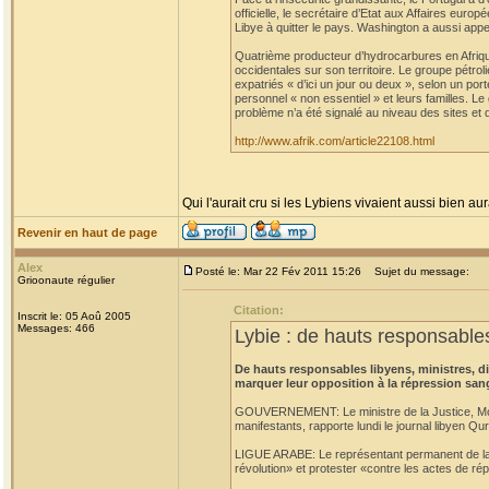
officielle, le secrétaire d’Etat aux Affaires eu
Libye à quitter le pays. Washington a aussi appe
Quatrième producteur d’hydrocarbures en Afrique
occidentales sur son territoire. Le groupe pétro
expatriés « d’ici un jour ou deux », selon un po
personnel « non essentiel » et leurs familles. L
problème n’a été signalé au niveau des sites et 
http://www.afrik.com/article22108.html
Qui l'aurait cru si les Lybiens vivaient aussi bien aur
Revenir en haut de page
Alex
Posté le: Mar 22 Fév 2011 15:26
Sujet du message:
Grioonaute régulier
Citation:
Inscrit le: 05 Aoû 2005
Messages: 466
Lybie : de hauts responsables
De hauts responsables libyens, ministres, 
marquer leur opposition à la répression san
GOUVERNEMENT: Le ministre de la Justice, Moust
manifestants, rapporte lundi le journal libyen Qu
LIGUE ARABE: Le représentant permanent de la L
révolution» et protester «contre les actes de rép