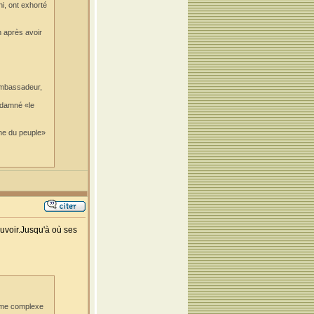
i, ont exhorté
n après avoir
'ambassadeur,
ondamné «le
nne du peuple»
uvoir.Jusqu'à où ses
orme complexe