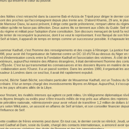
murs qui enserre le cœur du pouvoir.
s fidèles s'est retranché dans la caserne Bab el-Azizia de Tripoli pour diriger le dernier co
ou sont des proches qui l'accompagnent depuis plus trente ans. D'abord Khamis, 29 ans, le plu
e Mansour Daou, lui aussi présent, il dirige cette garde prétorienne, rempart ultime du régim
dition qu'elle ne fasse pas défection. Deux autres fils se tiennent aux côtés du Guide: Seif e
 du régime et militait pour l'adoption d'une constitution. Son discours menaçant de lundi l'a re
e tenter de reconquérir la jeunesse, dont il se veut le représentant. Il est flanqué de son fr
 Seïf al-Islam, il apparaît de temps en temps comme un successeur possible. Il chapeaute le
uammar Kadhafi, c'est l'homme des renseignements et des coups à l'étranger. La justice fran
98, pour avoir été l'organisateur de l'attentat contre un DC-10 d'UTA au-dessus du Niger e
 d'indemnisation conclu entre la Fondation Kadhafi et l'association des victimes. À côté de 
rieurs, aujourd'hui ministre des Affaires étrangères, il était dernièrement l'homme des cont
l'Élysée. C'est lui qui transmettait les connaissances et les dossiers libyens en matière de t
collaboration avec l'Ouest. Il a un passé sombre. Dans les années 1980, il organisait les as
deur à Londres dans ce seul but, il avait été rapidement expulsé.
roché, Béchir Salah Béchir, secrétaire particulier de Mouammar Kadhafi, est un Toubou du S
rétaire. Il fut un temps chargé des investissements libyens en Afrique. Aujourd'hui, il s'occup
 les pays africains alliés de la Libye.
pour l'instant, les rivalités intenses qui agitent ce petit milieu. Un télégramme diplomatique rév
s libyens limogés ou exilés pour s'être trouvés mêlés de trop près aux affaires des rejetons 
pétrolière nationale, «démissionné» pour avoir refusé de transférer 1,2 million de dollars à
urs selon WikiLeaks, un associé en affaires de Seïf al-Islam, et son conseiller financier depu
l'influence de Seïf.
te coalition de frères ennemis peut durer. En tout cas, le dernier cercle se rétrécit. Jeudi, 
ed Gadhaf al-Dam, sosie du Guide, chargé des contacts internationaux, a annoncé avoir quit
nt de «graves violations des droits de l'homme et des lois internationales».