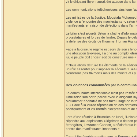
vit le dirigeant libyen, aurait été attaqué dans la
Les communications téléphoniques ainsi que l’acc
Les ministres de la Justice, Moustafa Mohamed A
violence à l’encontre des manifestants », selon l
manifestants en raison de défections dans l’arm
Le bilan s’est alourdi. Selon la chaîne d’informat
protestataires et forces de l’ordre. Depuis le dé
la défense des droits de l’homme, Human Rights
Face à la crise, le régime est sorti de son silen
une allocution télévisée, il a crié au complot ét
lui, le peuple doit choisir soit de construire une 
« Nous allons détruire les éléments de la sédition
un rôle essentiel pour imposer la sécurité », a-t
pleurerons pas 84 morts mais des milliers et il y
Des violences condamnées par la communau
La communauté internationale n’est pas restée d
lundi selon son porte-parole avec le dirigeant l
Mouammar Kadhafi à ne pas faire usage de la for
». « Face à la lourde répression de ces derniers
pacifiquement et les libertés d’expression et de
Lors d’une réunion à Bruxelles ce lundi, l’Union
répondre aux aspirations « légitimes » de son p
étrangères, Lawrence Cannon, a déclaré que le
contre des manifestants innocents ».
Face à l’insécurité grandissante, le Portugal a d