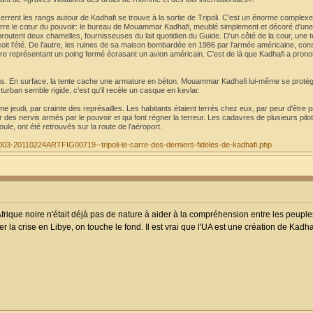
serrent les rangs autour de Kadhafi se trouve à la sortie de Tripoli. C'est un énorme complex
erre le cœur du pouvoir: le bureau de Mouammar Kadhafi, meublé simplement et décoré d'une
broutent deux chamelles, fournisseuses du lait quotidien du Guide. D'un côté de la cour, une t
oit l'été. De l'autre, les ruines de sa maison bombardée en 1986 par l'armée américaine, co
ure représentant un poing fermé écrasant un avion américain. C'est de là que Kadhafi a pron
ins. En surface, la tente cache une armature en béton. Mouammar Kadhafi lui-même se protège
turban semble rigide, c'est qu'il recèle un casque en kevlar.
alme jeudi, par crainte des représailles. Les habitants étaient terrés chez eux, par peur d'être p
 des nervis armés par le pouvoir et qui font régner la terreur. Les cadavres de plusieurs pilo
foule, ont été retrouvés sur la route de l'aéroport.
/01003-20110224ARTFIG00719--tripoli-le-carre-des-derniers-fideles-de-kadhafi.php
ique noire n'était déjà pas de nature à aider à la compréhension entre les peuples
r la crise en Libye, on touche le fond. Il est vrai que l'UA est une création de Kad