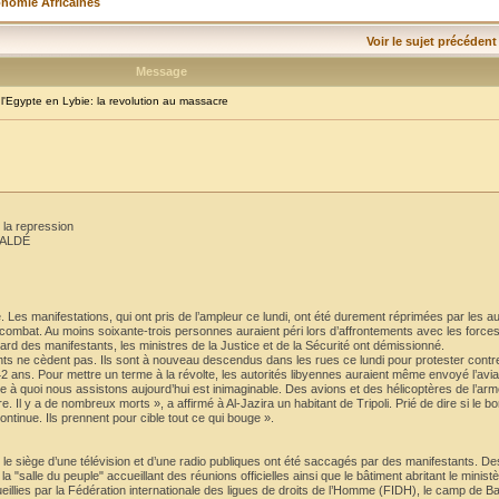
onomie Africaines
Voir le sujet précédent
Message
Egypte en Lybie: la revolution au massacre
 la repression
BALDÉ
e. Les manifestations, qui ont pris de l’ampleur ce lundi, ont été durement réprimées par les au
e combat. Au moins soixante-trois personnes auraient péri lors d’affrontements avec les forces
égard des manifestants, les ministres de la Justice et de la Sécurité ont démissionné.
ants ne cèdent pas. Ils sont à nouveau descendus dans les rues ce lundi pour protester contr
ns. Pour mettre un terme à la révolte, les autorités libyennes auraient même envoyé l’aviati
 Ce à quoi nous assistons aujourd’hui est inimaginable. Des avions et des hélicoptères de l’armé
 Il y a de nombreux morts », a affirmé à Al-Jazira un habitant de Tripoli. Prié de dire si le
ontinue. Ils prennent pour cible tout ce qui bouge ».
, le siège d’une télévision et d’une radio publiques ont été saccagés par des manifestants. D
 "salle du peuple" accueillant des réunions officielles ainsi que le bâtiment abritant le ministèr
eillies par la Fédération internationale des ligues de droits de l’Homme (FIDH), le camp de Ba