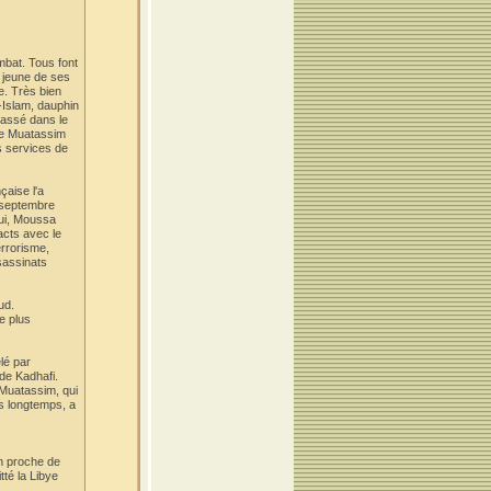
mbat. Tous font
s jeune de ses
e. Très bien
l-Islam, dauphin
classé dans le
ère Muatassim
s services de
çaise l'a
n septembre
lui, Moussa
acts avec le
errorisme,
sassinats
ud.
e plus
élé par
de Kadhafi.
 Muatassim, qui
is longtemps, a
un proche de
té la Libye