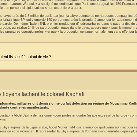
ropéennes, Laurent Wauquiez a souligné ce lundi matin que Paris encourageait les 750 Français 
lé son personnel diplomatique « non essentiel » à partir.
, avec près de 1,8 million de barils par jour, la Libye compte de nombreuses compagnies pé
lier britannique BP, qui y emploie 140 personnes, a été le premier à annoncer le rapatriement 
rte-parole. De même l’Italien ENI, premier producteur d’hydrocarbures dans le pays, a décidé
e groupe, qui réalise 14% de sa production totale dans le pays, assure que « pour le moment,
des structures opérationnelles » et que « la production continue normalement sans effet sur l
aient-ils sacrifié autant de vie ?
 libyens lâchent le colonel Kadhafi
diplomates, militaires ont démissionné ou fait défection au régime de Mouammar Kadh
glante contre les manifestants.
apha Abdel Jalil, a démissionné «pour protester contre l'usage excessif de la force» contr
ryna.
ibye auprès de la Ligue arabe, Abdel Moneim al-Honi, a annoncé qu'il démissionnait pour re
ression et de violence». Il représentait la Libye auprès de l'organisation panarabe depuis plu