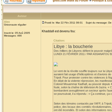
grioo.com Index du Forum
->
Politique & Ec
Auteur
Alex
Posté le: Mar 22 Fév 2011 08:01
Sujet du message: De l'
Grioonaute régulier
Khaddafi est devenu fou:
Inscrit le: 05 Aoû 2005
Messages: 466
Citation:
Libye : la boucherie
Des milliers de Libyens défient le pouvoir malgré
LUNDI 21 FÉVRIER 2011 / PAR ASSANATOU 
Le vent de la révolte souffle toujours sur la Liby
auraient fait usage d’hélicoptères et d’avions d
Tripoli. Pour protester contre les violences à l’
En dépit de la violente répression, les manifest
Colonel Mouammar Kadhafi, au pouvoir depuis 42 a
foule, selon la chaîne de télévision Al-Jazira. «
bombardent aveuglément un secteur après l’autre.
se poursuivait, il a répondu : « Ça continue, ça c
Selon des témoins contactés par l’AFP, à Tripoli
police, des locaux des comités révolutionnaires, la
ont été incendiés. Et selon des informations recu