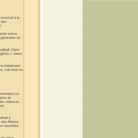
excessif à la
s des
i.
ements entres
organisation de
 Kadhafi. Dans
xagérés ». Selon
aura maintenant
es, soit nous ne
 entretenu ce
égime de
des violences
ter
adhafi à
 des Affaires
ce meurtrière
évacuation