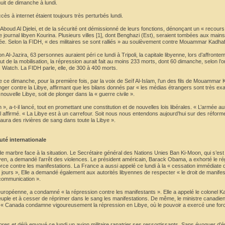
 nuit de dimanche à lundi.
ès à internet étaient toujours très perturbés lundi.
boud Al Djelei, et de la sécurité ont démissionné de leurs fonctions, dénonçant un « recours 
e journal libyen Kourina. Plusieurs villes [1], dont Benghazi (Est), seraient tombées aux main
ée. Selon la FIDH, « des militaires se sont ralliés » au soulèvement contre Mouammar Kadhaf
ion Al-Jazira, 63 personnes auraient péri ce lundi à Tripoli, la capitale libyenne, lors d’affront
but de la mobilisation, la répression aurait fait au moins 233 morts, dont 60 dimanche, selon l’
 Watch. La FIDH parle, elle, de 300 à 400 morts.
ce ce dimanche, pour la première fois, par la voix de Seïf Al-Islam, l’un des fils de Mouammar
ranger contre la Libye, affirmant que les bilans donnés par « les médias étrangers sont très e
« nouvelle Libye, soit de plonger dans la « guerre civile ».
 », a-t-il lancé, tout en promettant une constitution et de nouvelles lois libérales. « L’armée 
-il affirmé. « La Libye est à un carrefour. Soit nous nous entendons aujourd’hui sur des réform
 aura des rivières de sang dans toute la Libye ».
té internationale
e marbre face à la situation. Le Secrétaire général des Nations Unies Ban Ki-Moon, qui s’est
ibyen, a demandé l’arrêt des violences. Le président américain, Barack Obama, a exhorté le r
ce contre les manifestations. La France a aussi appelé ce lundi à la « cessation immédiate 
 jours », Elle a demandé également aux autorités libyennes de respecter « le droit de manifes
 communication ».
 européenne, a condamné « la répression contre les manifestants ». Elle a appelé le colonel K
euple et à cesser de réprimer dans le sang les manifestations. De même, le ministre canadien
 « Canada condamne vigoureusement la répression en Libye, où le pouvoir a exercé une for
’ores et déjà envoyé ce lundi un avion militaire rapatrier ses ressortissants. Sans évoquer d’