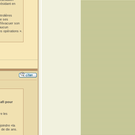
résidant en
trolières
de ses
 d’évacuer son
 aucun
es opérations ».
afi pour
e les
joindre «la
s de dix ans.