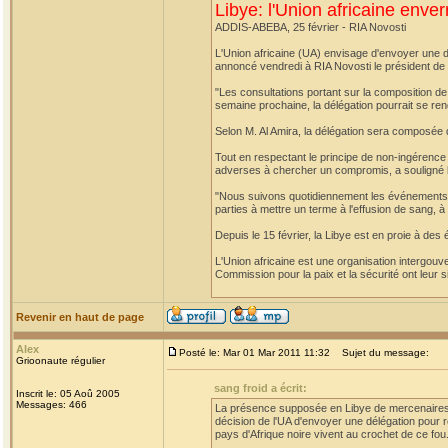
Libye: l'Union africaine enver
ADDIS-ABEBA, 25 février - RIA Novosti
L'Union africaine (UA) envisage d'envoyer une dél
annoncé vendredi à RIA Novosti le président de 
"Les consultations portant sur la composition de 
semaine prochaine, la délégation pourrait se rend
Selon M. Al Amira, la délégation sera composée 
Tout en respectant le principe de non-ingérence d
adverses à chercher un compromis, a souligné le
"Nous suivons quotidiennement les événements e
parties à mettre un terme à l'effusion de sang, à
Depuis le 15 février, la Libye est en proie à de
L'Union africaine est une organisation intergouve
Commission pour la paix et la sécurité ont leur 
Revenir en haut de page
Alex
Posté le: Mar 01 Mar 2011 11:32
Sujet du message:
Grioonaute régulier
sang froid a écrit:
Inscrit le: 05 Aoû 2005
Messages: 466
La présence supposée en Libye de mercenaires d'
décision de l'UA d'envoyer une délégation pour ré
pays d'Afrique noire vivent au crochet de ce fou