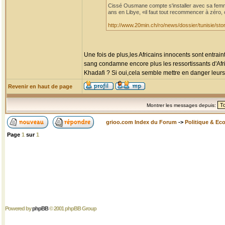
Cissé Ousmane compte s'installer avec sa femme 
ans en Libye, «il faut tout recommencer à zéro, 
http://www.20min.ch/ro/news/dossier/tunisie/
Une fois de plus,les Africains innocents sont entrai
sang condamne encore plus les ressortissants d'Afri
Khadafi ? Si oui,cela semble mettre en danger leurs
Revenir en haut de page
Montrer les messages depuis:
grioo.com Index du Forum
->
Politique & Ec
Page
1
sur
1
Powered by
phpBB
© 2001 phpBB Group