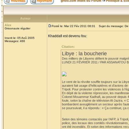
grioo.com Index du Forum
->
Politique & Ec
Auteur
Alex
Posté le: Mar 22 Fév 2011 08:01
Sujet du message: De l'
Grioonaute régulier
Khaddafi est devenu fou:
Inscrit le: 05 Aoû 2005
Messages: 466
Citation:
Libye : la boucherie
Des milliers de Libyens défient le pouvoir malgré
LUNDI 21 FÉVRIER 2011 / PAR ASSANATOU 
Le vent de la révolte souffle toujours sur la Liby
auraient fait usage d’hélicoptères et d’avions d
Tripoli. Pour protester contre les violences à l’
En dépit de la violente répression, les manifest
Colonel Mouammar Kadhafi, au pouvoir depuis 42 a
foule, selon la chaîne de télévision Al-Jazira. «
bombardent aveuglément un secteur après l’autre.
se poursuivait, il a répondu : « Ça continue, ça c
Selon des témoins contactés par l’AFP, à Tripoli
police, des locaux des comités révolutionnaires, la
ont été incendiés. Et selon des informations recu