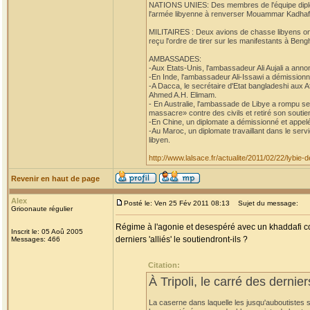
NATIONS UNIES: Des membres de l'équipe diplom
l'armée libyenne à renverser Mouammar Kadhafi,
MILITAIRES : Deux avions de chasse libyens ont at
reçu l'ordre de tirer sur les manifestants à Beng
AMBASSADES:
-Aux Etats-Unis, l'ambassadeur Ali Aujali a anno
-En Inde, l'ambassadeur Ali-Issawi a démissionn
-A Dacca, le secrétaire d'Etat bangladeshi aux 
Ahmed A.H. Elimam.
- En Australie, l'ambassade de Libye a rompu se
massacre» contre des civils et retiré son soutien
-En Chine, un diplomate a démissionné et appelé
-Au Maroc, un diplomate travaillant dans le ser
libyen.
http://www.lalsace.fr/actualite/2011/02/22/lybie
Revenir en haut de page
Alex
Posté le: Ven 25 Fév 2011 08:13
Sujet du message:
Grioonaute régulier
Régime à l'agonie et desespéré avec un khaddafi co
Inscrit le: 05 Aoû 2005
derniers 'alliés' le soutiendront-ils ?
Messages: 466
Citation:
À Tripoli, le carré des dernie
La caserne dans laquelle les jusqu'auboutistes s