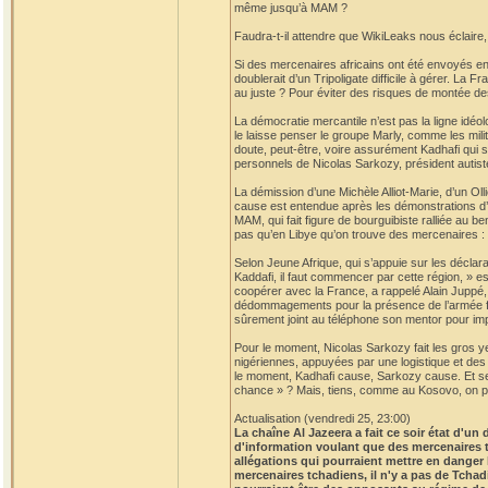
même jusqu’à MAM ?
Faudra-t-il attendre que WikiLeaks nous éclair
Si des mercenaires africains ont été envoyés en
doublerait d’un Tripoligate difficile à gérer. La 
au juste ? Pour éviter des risques de montée de
La démocratie mercantile n’est pas la ligne idéo
le laisse penser le groupe Marly, comme les mili
doute, peut-être, voire assurément Kadhafi qui s
personnels de Nicolas Sarkozy, président autist
La démission d’une Michèle Alliot-Marie, d’un Olli
cause est entendue après les démonstrations d’o
MAM, qui fait figure de bourguibiste ralliée au 
pas qu’en Libye qu’on trouve des mercenaires :
Selon Jeune Afrique, qui s’appuie sur les déclara
Kaddafi, il faut commencer par cette région, » es
coopérer avec la France, a rappelé Alain Juppé, 
dédommagements pour la présence de l’armée fr
sûrement joint au téléphone son mentor pour imp
Pour le moment, Nicolas Sarkozy fait les gros 
nigériennes, appuyées par une logistique et des 
le moment, Kadhafi cause, Sarkozy cause. Et se c
chance » ? Mais, tiens, comme au Kosovo, on pou
Actualisation (vendredi 25, 23:00)
La chaîne Al Jazeera a fait ce soir état d'u
d'information voulant que des mercenaires 
allégations qui pourraient mettre en danger
mercenaires tchadiens, il n'y a pas de Tchad