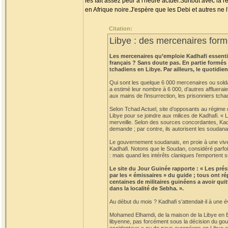
les fait assez peur à l'heure actuel.Surtout avec la 
en Afrique noire.J'espère que les Debi et autres ne 
Citation:
Libye : des mercenaires form
Les mercenaires qu’emploie Kadhafi essentiel
français ? Sans doute pas. En partie formés
tchadiens en Libye. Par ailleurs, le quotidi
Qui sont les quelque 6 000 mercenaires ou solda
a estimé leur nombre à 6 000, d’autres affluerai
aux mains de l’insurrection, les prisonniers tch
Selon Tchad Actuel, site d’opposants au régime d’
Libye pour se joindre aux milices de Kadhafi. « 
merveille. Selon des sources concordantes, Kad
demande ; par contre, ils autorisent les soudana
Le gouvernement soudanais, en proie à une vive 
Kadhafi. Notons que le Soudan, considéré parfoi
: mais quand les intérêts claniques l’emportent 
Le site du Jour Guinée rapporte : « Les prés
par les « émissaires » du guide ; tous ont r
centaines de militaires guinéens a avoir qui
dans la localité de Sebha. ».
Au début du mois ? Kadhafi s’attendait-il à une é
Mohamed Elhamdi, de la maison de la Libye en Esp
libyenne, pas forcément sous la décision du gou