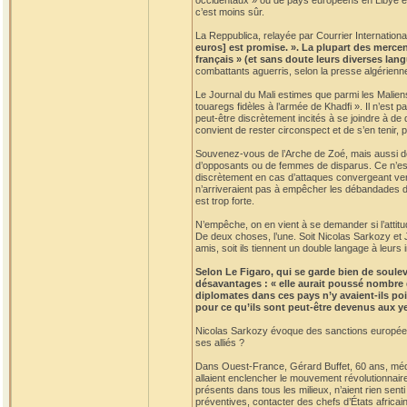
occidentaux » ou de pays européens en Libye est 
c’est moins sûr.
La Reppublica, relayée par Courrier International
euros] est promise. ». La plupart des mercen
français » (et sans doute leurs diverses lan
combattants aguerris, selon la presse algérienn
Le Journal du Mali estimes que parmi les Malien
touaregs fidèles à l’armée de Khadfi ». Il n’est
peut-être discrètement incités à se joindre à de
convient de rester circonspect et de s’en tenir, 
Souvenez-vous de l’Arche de Zoé, mais aussi des
d’opposants ou de femmes de disparus. Ce n’est
discrètement en cas d’attaques convergeant vers 
n’arriveraient pas à empêcher les débandades de 
est trop forte.
N’empêche, on en vient à se demander si l’attitud
De deux choses, l’une. Soit Nicolas Sarkozy et J
amis, soit ils tiennent un double langage à leurs 
Selon Le Figaro, qui se garde bien de soulev
désavantages : « elle aurait poussé nombre d
diplomates dans ces pays n’y avaient-ils poi
pour ce qu’ils sont peut-être devenus aux ye
Nicolas Sarkozy évoque des sanctions européenne
ses alliés ?
Dans Ouest-France, Gérard Buffet, 60 ans, médeci
allaient enclencher le mouvement révolutionnaire
présents dans tous les milieux, n’aient rien sen
préventives, contacter des chefs d’États africai