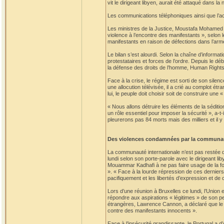
vit le dirigeant libyen, aurait été attaqué dans la
Les communications téléphoniques ainsi que l’acc
Les ministres de la Justice, Moustafa Mohamed A
violence à l’encontre des manifestants », selon l
manifestants en raison de défections dans l’arm
Le bilan s’est alourdi. Selon la chaîne d’informat
protestataires et forces de l’ordre. Depuis le dé
la défense des droits de l’homme, Human Rights
Face à la crise, le régime est sorti de son silen
une allocution télévisée, il a crié au complot ét
lui, le peuple doit choisir soit de construire une 
« Nous allons détruire les éléments de la sédition
un rôle essentiel pour imposer la sécurité », a-t
pleurerons pas 84 morts mais des milliers et il y
Des violences condamnées par la communau
La communauté internationale n’est pas restée d
lundi selon son porte-parole avec le dirigeant l
Mouammar Kadhafi à ne pas faire usage de la for
». « Face à la lourde répression de ces derniers
pacifiquement et les libertés d’expression et de
Lors d’une réunion à Bruxelles ce lundi, l’Union
répondre aux aspirations « légitimes » de son p
étrangères, Lawrence Cannon, a déclaré que le
contre des manifestants innocents ».
Face à l’insécurité grandissante, le Portugal a d