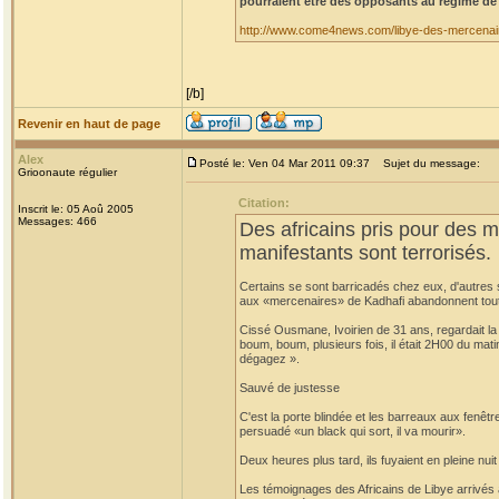
pourraient être des opposants au régime de
http://www.come4news.com/libye-des-mercenair
[/b]
Revenir en haut de page
Alex
Posté le: Ven 04 Mar 2011 09:37
Sujet du message:
Grioonaute régulier
Citation:
Inscrit le: 05 Aoû 2005
Messages: 466
Des africains pris pour des 
manifestants sont terrorisés.
Certains se sont barricadés chez eux, d'autres 
aux «mercenaires» de Kadhafi abandonnent tout
Cissé Ousmane, Ivoirien de 31 ans, regardait la t
boum, boum, plusieurs fois, il était 2H00 du mati
dégagez ».
Sauvé de justesse
C'est la porte blindée et les barreaux aux fenêtres
persuadé «un black qui sort, il va mourir».
Deux heures plus tard, ils fuyaient en pleine nuit
Les témoignages des Africains de Libye arrivés 