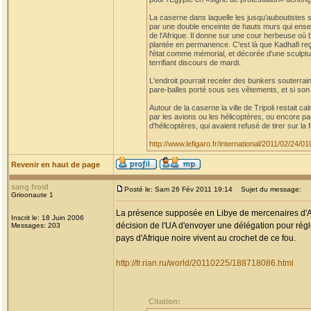
La caserne dans laquelle les jusqu'auboutistes 
par une double enceinte de hauts murs qui ens
de l'Afrique. Il donne sur une cour herbeuse où 
plantée en permanence. C'est là que Kadhafi reç
l'état comme mémorial, et décorée d'une sculpt
terrifiant discours de mardi.
L'endroit pourrait receler des bunkers souterra
pare-balles porté sous ses vêtements, et si son 
Autour de la caserne la ville de Tripoli restait c
par les avions ou les hélicoptères, ou encore par
d'hélicoptères, qui avaient refusé de tirer sur la 
http://www.lefigaro.fr/international/2011/02/24
Revenir en haut de page
sang froid
Posté le: Sam 26 Fév 2011 19:14
Sujet du message:
Grioonaute 1
La présence supposée en Libye de mercenaires d'Afr
Inscrit le: 18 Juin 2006
décision de l'UA d'envoyer une délégation pour régle
Messages: 203
pays d'Afrique noire vivent au crochet de ce fou.
http://fr.rian.ru/world/20110225/188718086.html
Citation: