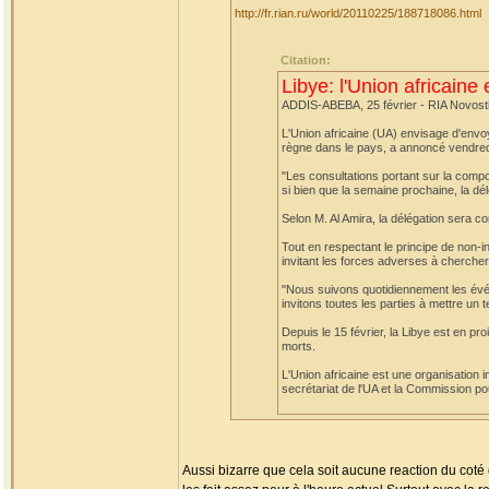
http://fr.rian.ru/world/20110225/188718086.html
Citation:
Libye: l'Union africaine
ADDIS-ABEBA, 25 février - RIA Novost
L'Union africaine (UA) envisage d'envoye
règne dans le pays, a annoncé vendredi
"Les consultations portant sur la compo
si bien que la semaine prochaine, la dél
Selon M. Al Amira, la délégation sera 
Tout en respectant le principe de non-i
invitant les forces adverses à chercher
"Nous suivons quotidiennement les évé
invitons toutes les parties à mettre un 
Depuis le 15 février, la Libye est en p
morts.
L'Union africaine est une organisation 
secrétariat de l'UA et la Commission pou
Aussi bizarre que cela soit aucune reaction du coté d