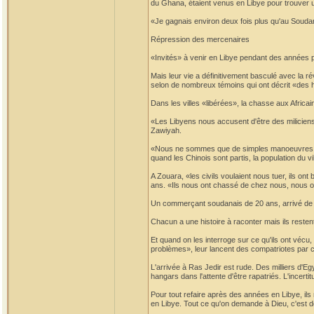
du Ghana, étaient venus en Libye pour trouver un
«Je gagnais environ deux fois plus qu'au Soudan
Répression des mercenaires
«Invités» à venir en Libye pendant des années 
Mais leur vie a définitivement basculé avec la ré
selon de nombreux témoins qui ont décrit «des h
Dans les villes «libérées», la chasse aux Africai
«Les Libyens nous accusent d'être des miliciens
Zawiyah.
«Nous ne sommes que de simples manoeuvres!», s
quand les Chinois sont partis, la population du v
A Zouara, «les civils voulaient nous tuer, ils o
ans. «Ils nous ont chassé de chez nous, nous o
Un commerçant soudanais de 20 ans, arrivé de la 
Chacun a une histoire à raconter mais ils restent
Et quand on les interroge sur ce qu'ils ont vécu,
problèmes», leur lancent des compatriotes par cr
L'arrivée à Ras Jedir est rude. Des milliers d'E
hangars dans l'attente d'être rapatriés. L'incerti
Pour tout refaire après des années en Libye, ils
en Libye. Tout ce qu'on demande à Dieu, c'est d