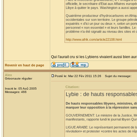
officielle, le secrétaire d’Etat aux Affaires eu
Libye à quitter le pays. Washington a aussi appe
Quatrième producteur d’hydrocarbures en Afrique
occidentales sur son territoire. Le groupe pétro
expatriés « d’ici un jour ou deux », selon un po
personnel « non essentiel » et leurs familles. L
problème n’a été signalé au niveau des sites et 
http://www.afrik.com/article22108.html
Qui l'aurait cru si les Lybiens vivaient aussi bien aur
Revenir en haut de page
Alex
Posté le: Mar 22 Fév 2011 15:26
Sujet du message:
Grioonaute régulier
Citation:
Inscrit le: 05 Aoû 2005
Messages: 466
Lybie : de hauts responsables
De hauts responsables libyens, ministres, 
marquer leur opposition à la répression san
GOUVERNEMENT: Le ministre de la Justice, Moust
manifestants, rapporte lundi le journal libyen Qu
LIGUE ARABE: Le représentant permanent de la L
révolution» et protester «contre les actes de rép