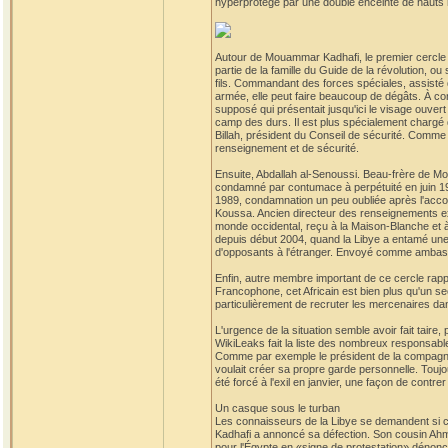
hyperprotégé par une double enceinte de hauts 
Autour de Mouammar Kadhafi, le premier cercle de
partie de la famille du Guide de la révolution, 
fils. Commandant des forces spéciales, assisté d
armée, elle peut faire beaucoup de dégâts. À con
supposé qui présentait jusqu'ici le visage ouvert
camp des durs. Il est plus spécialement chargé d
Billah, président du Conseil de sécurité. Comme
renseignement et de sécurité.
Ensuite, Abdallah al-Senoussi. Beau-frère de Mo
condamné par contumace à perpétuité en juin 19
1989, condamnation un peu oubliée après l'accord
Koussa. Ancien directeur des renseignements exté
monde occidental, reçu à la Maison-Blanche et à 
depuis début 2004, quand la Libye a entamé une 
d'opposants à l'étranger. Envoyé comme ambassa
Enfin, autre membre important de ce cercle rapp
Francophone, cet Africain est bien plus qu'un sec
particulièrement de recruter les mercenaires dans
L'urgence de la situation semble avoir fait taire, 
WikiLeaks fait la liste des nombreux responsable
Comme par exemple le président de la compagnie 
voulait créer sa propre garde personnelle. Toujo
été forcé à l'exil en janvier, une façon de contrer 
Un casque sous le turban
Les connaisseurs de la Libye se demandent si cet
Kadhafi a annoncé sa défection. Son cousin Ahm
pour l'Égypte en «signe de protestation» dénonça