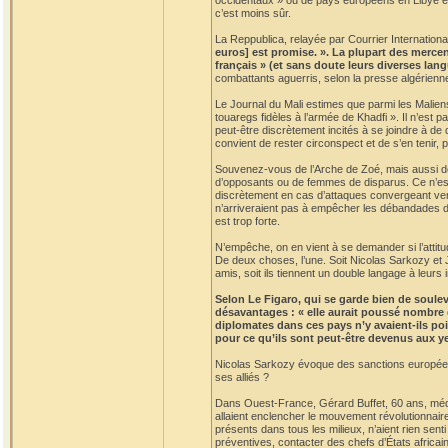
occidentaux » ou de pays européens en Libye est 
c’est moins sûr.
La Reppublica, relayée par Courrier International
euros] est promise. ». La plupart des mercen
français » (et sans doute leurs diverses lan
combattants aguerris, selon la presse algérienn
Le Journal du Mali estimes que parmi les Malien
touaregs fidèles à l’armée de Khadfi ». Il n’est
peut-être discrètement incités à se joindre à de
convient de rester circonspect et de s’en tenir, 
Souvenez-vous de l’Arche de Zoé, mais aussi des
d’opposants ou de femmes de disparus. Ce n’est
discrètement en cas d’attaques convergeant vers 
n’arriveraient pas à empêcher les débandades de 
est trop forte.
N’empêche, on en vient à se demander si l’attitud
De deux choses, l’une. Soit Nicolas Sarkozy et J
amis, soit ils tiennent un double langage à leurs 
Selon Le Figaro, qui se garde bien de soulev
désavantages : « elle aurait poussé nombre d
diplomates dans ces pays n’y avaient-ils poi
pour ce qu’ils sont peut-être devenus aux ye
Nicolas Sarkozy évoque des sanctions européenne
ses alliés ?
Dans Ouest-France, Gérard Buffet, 60 ans, médeci
allaient enclencher le mouvement révolutionnaire
présents dans tous les milieux, n’aient rien sen
préventives, contacter des chefs d’États africai