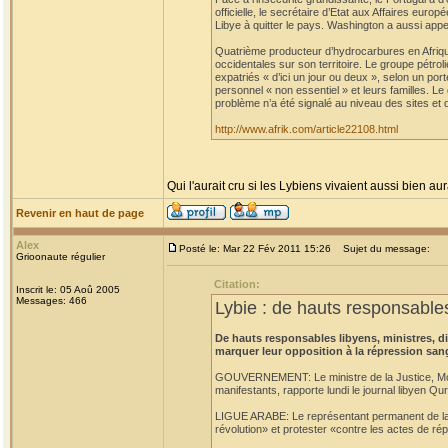
officielle, le secrétaire d’Etat aux Affaires eu
Libye à quitter le pays. Washington a aussi appe
Quatrième producteur d’hydrocarbures en Afrique
occidentales sur son territoire. Le groupe pétro
expatriés « d’ici un jour ou deux », selon un po
personnel « non essentiel » et leurs familles. L
problème n’a été signalé au niveau des sites et 
http://www.afrik.com/article22108.html
Qui l'aurait cru si les Lybiens vivaient aussi bien aur
Revenir en haut de page
Alex
Posté le: Mar 22 Fév 2011 15:26
Sujet du message:
Grioonaute régulier
Citation:
Inscrit le: 05 Aoû 2005
Messages: 466
Lybie : de hauts responsables
De hauts responsables libyens, ministres, 
marquer leur opposition à la répression san
GOUVERNEMENT: Le ministre de la Justice, Moust
manifestants, rapporte lundi le journal libyen Qu
LIGUE ARABE: Le représentant permanent de la L
révolution» et protester «contre les actes de rép