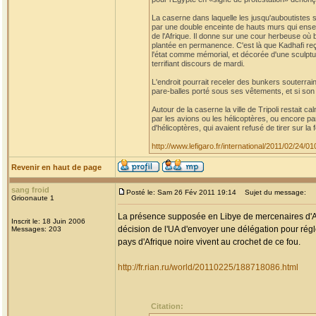
La caserne dans laquelle les jusqu'auboutistes 
par une double enceinte de hauts murs qui ens
de l'Afrique. Il donne sur une cour herbeuse où 
plantée en permanence. C'est là que Kadhafi reç
l'état comme mémorial, et décorée d'une sculpt
terrifiant discours de mardi.
L'endroit pourrait receler des bunkers souterra
pare-balles porté sous ses vêtements, et si son 
Autour de la caserne la ville de Tripoli restait c
par les avions ou les hélicoptères, ou encore par
d'hélicoptères, qui avaient refusé de tirer sur la 
http://www.lefigaro.fr/international/2011/02/24
Revenir en haut de page
sang froid
Posté le: Sam 26 Fév 2011 19:14
Sujet du message:
Grioonaute 1
La présence supposée en Libye de mercenaires d'Afr
Inscrit le: 18 Juin 2006
décision de l'UA d'envoyer une délégation pour régle
Messages: 203
pays d'Afrique noire vivent au crochet de ce fou.
http://fr.rian.ru/world/20110225/188718086.html
Citation: