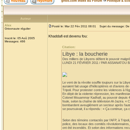
grioo.com Index du Forum
->
Politique & Ec
Auteur
Alex
Posté le: Mar 22 Fév 2011 08:01
Sujet du message: De l'
Grioonaute régulier
Khaddafi est devenu fou:
Inscrit le: 05 Aoû 2005
Messages: 466
Citation:
Libye : la boucherie
Des milliers de Libyens défient le pouvoir malgré
LUNDI 21 FÉVRIER 2011 / PAR ASSANATOU 
Le vent de la révolte souffle toujours sur la Liby
auraient fait usage d’hélicoptères et d’avions d
Tripoli. Pour protester contre les violences à l’
En dépit de la violente répression, les manifest
Colonel Mouammar Kadhafi, au pouvoir depuis 42 a
foule, selon la chaîne de télévision Al-Jazira. «
bombardent aveuglément un secteur après l’autre.
se poursuivait, il a répondu : « Ça continue, ça c
Selon des témoins contactés par l’AFP, à Tripoli
police, des locaux des comités révolutionnaires, la
ont été incendiés. Et selon des informations recu