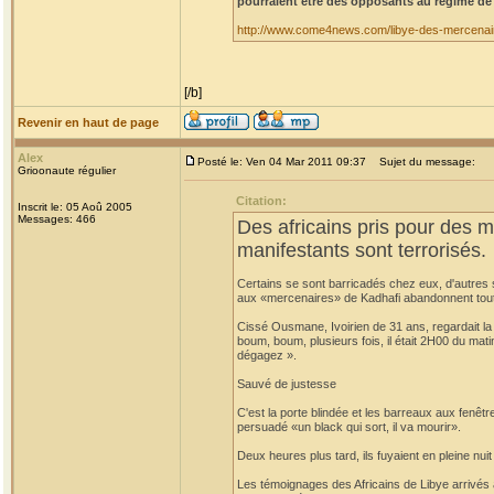
pourraient être des opposants au régime de
http://www.come4news.com/libye-des-mercenair
[/b]
Revenir en haut de page
Alex
Posté le: Ven 04 Mar 2011 09:37
Sujet du message:
Grioonaute régulier
Citation:
Inscrit le: 05 Aoû 2005
Messages: 466
Des africains pris pour des 
manifestants sont terrorisés.
Certains se sont barricadés chez eux, d'autres 
aux «mercenaires» de Kadhafi abandonnent tout
Cissé Ousmane, Ivoirien de 31 ans, regardait la t
boum, boum, plusieurs fois, il était 2H00 du mati
dégagez ».
Sauvé de justesse
C'est la porte blindée et les barreaux aux fenêtres
persuadé «un black qui sort, il va mourir».
Deux heures plus tard, ils fuyaient en pleine nuit
Les témoignages des Africains de Libye arrivés 