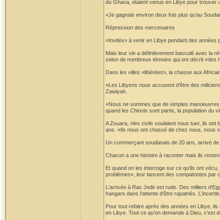
du Ghana, étaient venus en Libye pour trouver un
«Je gagnais environ deux fois plus qu'au Soudan
Répression des mercenaires
«Invités» à venir en Libye pendant des années 
Mais leur vie a définitivement basculé avec la ré
selon de nombreux témoins qui ont décrit «des h
Dans les villes «libérées», la chasse aux Africai
«Les Libyens nous accusent d'être des miliciens
Zawiyah.
«Nous ne sommes que de simples manoeuvres!», s
quand les Chinois sont partis, la population du v
A Zouara, «les civils voulaient nous tuer, ils o
ans. «Ils nous ont chassé de chez nous, nous o
Un commerçant soudanais de 20 ans, arrivé de la 
Chacun a une histoire à raconter mais ils restent
Et quand on les interroge sur ce qu'ils ont vécu,
problèmes», leur lancent des compatriotes par cr
L'arrivée à Ras Jedir est rude. Des milliers d'E
hangars dans l'attente d'être rapatriés. L'incerti
Pour tout refaire après des années en Libye, ils
en Libye. Tout ce qu'on demande à Dieu, c'est d