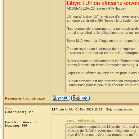
Libye: l'Union africaine enver
ADDIS-ABEBA, 25 février - RIA Novosti
L'Union africaine (UA) envisage d'envoyer une dél
annoncé vendredi à RIA Novosti le président de 
"Les consultations portant sur la composition de 
semaine prochaine, la délégation pourrait se rend
Selon M. Al Amira, la délégation sera composée 
Tout en respectant le principe de non-ingérence d
adverses à chercher un compromis, a souligné le
"Nous suivons quotidiennement les événements e
parties à mettre un terme à l'effusion de sang, à
Depuis le 15 février, la Libye est en proie à de
L'Union africaine est une organisation intergouve
Commission pour la paix et la sécurité ont leur 
Revenir en haut de page
Alex
Posté le: Mar 01 Mar 2011 11:32
Sujet du message:
Grioonaute régulier
sang froid a écrit:
Inscrit le: 05 Aoû 2005
Messages: 466
La présence supposée en Libye de mercenaires d'
décision de l'UA d'envoyer une délégation pour ré
pays d'Afrique noire vivent au crochet de ce fou