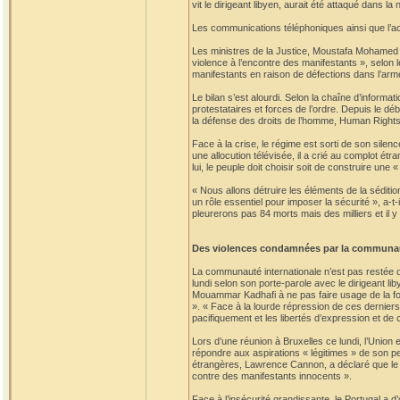
vit le dirigeant libyen, aurait été attaqué dans la
Les communications téléphoniques ainsi que l’acc
Les ministres de la Justice, Moustafa Mohamed A
violence à l’encontre des manifestants », selon l
manifestants en raison de défections dans l’arm
Le bilan s’est alourdi. Selon la chaîne d’informat
protestataires et forces de l’ordre. Depuis le dé
la défense des droits de l’homme, Human Rights
Face à la crise, le régime est sorti de son silen
une allocution télévisée, il a crié au complot ét
lui, le peuple doit choisir soit de construire une 
« Nous allons détruire les éléments de la sédition
un rôle essentiel pour imposer la sécurité », a-t
pleurerons pas 84 morts mais des milliers et il y
Des violences condamnées par la communau
La communauté internationale n’est pas restée d
lundi selon son porte-parole avec le dirigeant l
Mouammar Kadhafi à ne pas faire usage de la for
». « Face à la lourde répression de ces derniers
pacifiquement et les libertés d’expression et de
Lors d’une réunion à Bruxelles ce lundi, l’Union
répondre aux aspirations « légitimes » de son p
étrangères, Lawrence Cannon, a déclaré que le
contre des manifestants innocents ».
Face à l’insécurité grandissante, le Portugal a d