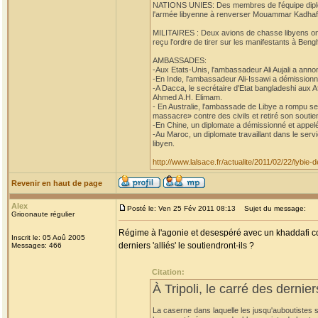
NATIONS UNIES: Des membres de l'équipe diplom
l'armée libyenne à renverser Mouammar Kadhafi,
MILITAIRES : Deux avions de chasse libyens ont at
reçu l'ordre de tirer sur les manifestants à Beng
AMBASSADES:
-Aux Etats-Unis, l'ambassadeur Ali Aujali a anno
-En Inde, l'ambassadeur Ali-Issawi a démissionn
-A Dacca, le secrétaire d'Etat bangladeshi aux 
Ahmed A.H. Elimam.
- En Australie, l'ambassade de Libye a rompu se
massacre» contre des civils et retiré son soutien
-En Chine, un diplomate a démissionné et appelé
-Au Maroc, un diplomate travaillant dans le ser
libyen.
http://www.lalsace.fr/actualite/2011/02/22/lybie
Revenir en haut de page
Alex
Posté le: Ven 25 Fév 2011 08:13
Sujet du message:
Grioonaute régulier
Régime à l'agonie et desespéré avec un khaddafi co
Inscrit le: 05 Aoû 2005
derniers 'alliés' le soutiendront-ils ?
Messages: 466
Citation:
À Tripoli, le carré des dernie
La caserne dans laquelle les jusqu'auboutistes s