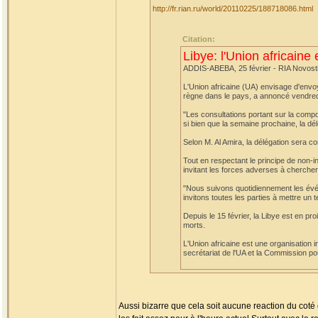
http://fr.rian.ru/world/20110225/188718086.html
Citation:
Libye: l'Union africaine
ADDIS-ABEBA, 25 février - RIA Novost
L'Union africaine (UA) envisage d'envoye
règne dans le pays, a annoncé vendredi
"Les consultations portant sur la compo
si bien que la semaine prochaine, la dél
Selon M. Al Amira, la délégation sera 
Tout en respectant le principe de non-i
invitant les forces adverses à chercher
"Nous suivons quotidiennement les évé
invitons toutes les parties à mettre un 
Depuis le 15 février, la Libye est en p
morts.
L'Union africaine est une organisation 
secrétariat de l'UA et la Commission pou
Aussi bizarre que cela soit aucune reaction du coté d