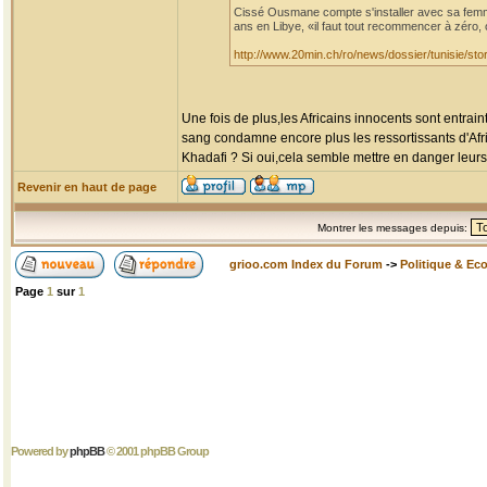
Cissé Ousmane compte s'installer avec sa femme 
ans en Libye, «il faut tout recommencer à zéro, 
http://www.20min.ch/ro/news/dossier/tunisie/
Une fois de plus,les Africains innocents sont entrai
sang condamne encore plus les ressortissants d'Afri
Khadafi ? Si oui,cela semble mettre en danger leurs
Revenir en haut de page
Montrer les messages depuis:
grioo.com Index du Forum
->
Politique & Ec
Page
1
sur
1
Powered by
phpBB
© 2001 phpBB Group