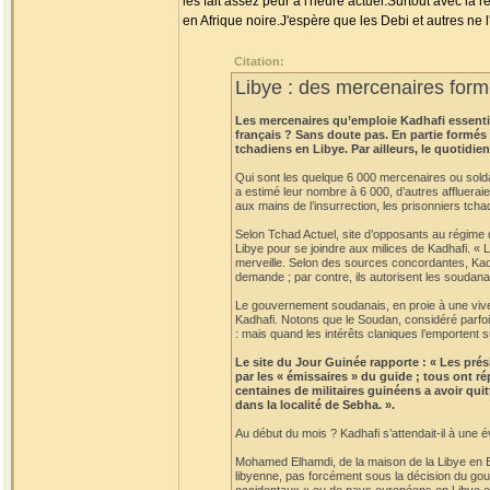
les fait assez peur à l'heure actuel.Surtout avec la 
en Afrique noire.J'espère que les Debi et autres ne 
Citation:
Libye : des mercenaires form
Les mercenaires qu’emploie Kadhafi essentiel
français ? Sans doute pas. En partie formés
tchadiens en Libye. Par ailleurs, le quotidi
Qui sont les quelque 6 000 mercenaires ou solda
a estimé leur nombre à 6 000, d’autres affluerai
aux mains de l’insurrection, les prisonniers tch
Selon Tchad Actuel, site d’opposants au régime d’
Libye pour se joindre aux milices de Kadhafi. « 
merveille. Selon des sources concordantes, Kad
demande ; par contre, ils autorisent les soudana
Le gouvernement soudanais, en proie à une vive 
Kadhafi. Notons que le Soudan, considéré parfoi
: mais quand les intérêts claniques l’emportent 
Le site du Jour Guinée rapporte : « Les prés
par les « émissaires » du guide ; tous ont r
centaines de militaires guinéens a avoir qui
dans la localité de Sebha. ».
Au début du mois ? Kadhafi s’attendait-il à une é
Mohamed Elhamdi, de la maison de la Libye en Esp
libyenne, pas forcément sous la décision du gou