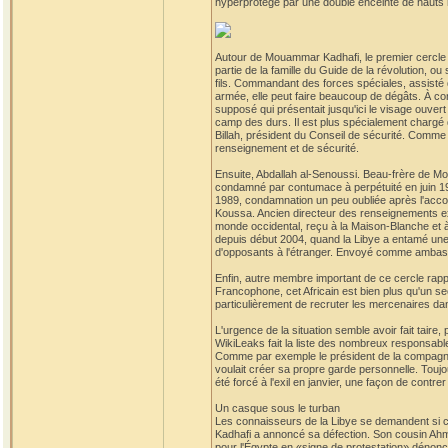
hyperprotégé par une double enceinte de hauts 
Autour de Mouammar Kadhafi, le premier cercle de
partie de la famille du Guide de la révolution, 
fils. Commandant des forces spéciales, assisté d
armée, elle peut faire beaucoup de dégâts. À con
supposé qui présentait jusqu'ici le visage ouvert
camp des durs. Il est plus spécialement chargé d
Billah, président du Conseil de sécurité. Comme
renseignement et de sécurité.
Ensuite, Abdallah al-Senoussi. Beau-frère de Mo
condamné par contumace à perpétuité en juin 19
1989, condamnation un peu oubliée après l'accord
Koussa. Ancien directeur des renseignements exté
monde occidental, reçu à la Maison-Blanche et à 
depuis début 2004, quand la Libye a entamé une 
d'opposants à l'étranger. Envoyé comme ambassa
Enfin, autre membre important de ce cercle rapp
Francophone, cet Africain est bien plus qu'un sec
particulièrement de recruter les mercenaires dans
L'urgence de la situation semble avoir fait taire, 
WikiLeaks fait la liste des nombreux responsable
Comme par exemple le président de la compagnie 
voulait créer sa propre garde personnelle. Toujo
été forcé à l'exil en janvier, une façon de contrer 
Un casque sous le turban
Les connaisseurs de la Libye se demandent si cet
Kadhafi a annoncé sa défection. Son cousin Ahm
pour l'Égypte en «signe de protestation» dénonça