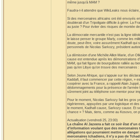
même jusqu’à MAM ?
Faudra-t-il attendre que WikiLeaks nous éclair
Si des mercenaires africains ont été envoyés en
doublerait d’un Tripoligate difficile à gérer. La 
au juste ? Pour éviter des risques de montée de
La démocratie mercantile n’est pas la ligne idéo
le laisse penser le groupe Marly, comme les mili
doute, peut-être, voire assurément Kadhafi qui s
personnels de Nicolas Sarkozy, président autist
La démission d’une Michèle Alliot-Marie, d’un Olli
cause est entendue après les démonstrations d’o
MAM, qui fait figure de bourguibiste ralliée au 
pas qu’en Libye qu’on trouve des mercenaires :
Selon Jeune Afrique, qui s’appuie sur les déclara
Kaddafi, il faut commencer par cette région, » es
coopérer avec la France, a rappelé Alain Juppé, 
dédommagements pour la présence de l’armée fr
sûrement joint au téléphone son mentor pour imp
Pour le moment, Nicolas Sarkozy fait les gros 
nigériennes, appuyées par une logistique et des 
le moment, Kadhafi cause, Sarkozy cause. Et se c
chance » ? Mais, tiens, comme au Kosovo, on pou
Actualisation (vendredi 25, 23:00)
La chaîne Al Jazeera a fait ce soir état d'u
d'information voulant que des mercenaires 
allégations qui pourraient mettre en danger
mercenaires tchadiens, il n'y a pas de Tchad