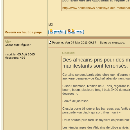
pourraient être des opposants au régime de
http://www.come4news.com/libye-des-mercenair
[/b]
Revenir en haut de page
Alex
Posté le: Ven 04 Mar 2011 09:37
Sujet du message:
Grioonaute régulier
Citation:
Inscrit le: 05 Aoû 2005
Messages: 466
Des africains pris pour des 
manifestants sont terrorisés.
Certains se sont barricadés chez eux, d'autres 
aux «mercenaires» de Kadhafi abandonnent tout
Cissé Ousmane, Ivoirien de 31 ans, regardait la t
boum, boum, plusieurs fois, il était 2H00 du mati
dégagez ».
Sauvé de justesse
C'est la porte blindée et les barreaux aux fenêtres
persuadé «un black qui sort, il va mourir».
Deux heures plus tard, ils fuyaient en pleine nuit
Les témoignages des Africains de Libye arrivés 