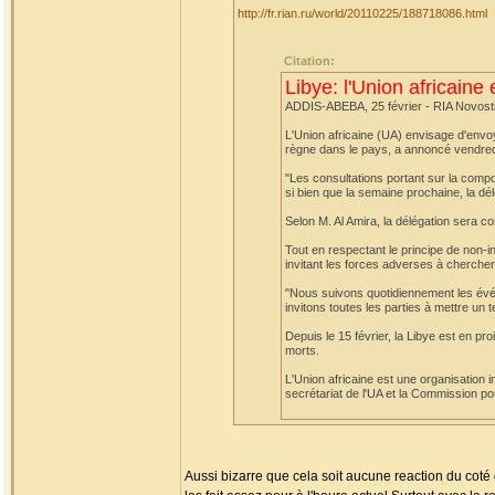
http://fr.rian.ru/world/20110225/188718086.html
Citation:
Libye: l'Union africaine
ADDIS-ABEBA, 25 février - RIA Novost
L'Union africaine (UA) envisage d'envoye
règne dans le pays, a annoncé vendredi
"Les consultations portant sur la compo
si bien que la semaine prochaine, la dél
Selon M. Al Amira, la délégation sera 
Tout en respectant le principe de non-i
invitant les forces adverses à chercher
"Nous suivons quotidiennement les évé
invitons toutes les parties à mettre un 
Depuis le 15 février, la Libye est en p
morts.
L'Union africaine est une organisation 
secrétariat de l'UA et la Commission pou
Aussi bizarre que cela soit aucune reaction du coté d