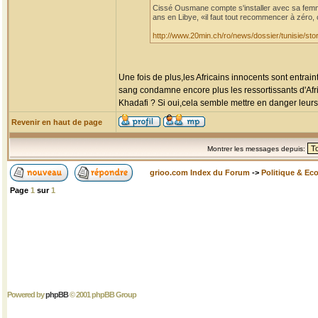
Cissé Ousmane compte s'installer avec sa femme 
ans en Libye, «il faut tout recommencer à zéro, 
http://www.20min.ch/ro/news/dossier/tunisie/
Une fois de plus,les Africains innocents sont entrai
sang condamne encore plus les ressortissants d'Afri
Khadafi ? Si oui,cela semble mettre en danger leurs
Revenir en haut de page
Montrer les messages depuis:
grioo.com Index du Forum
->
Politique & Ec
Page
1
sur
1
Powered by
phpBB
© 2001 phpBB Group