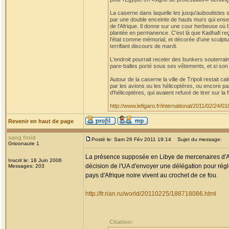
La caserne dans laquelle les jusqu'auboutistes 
par une double enceinte de hauts murs qui ens
de l'Afrique. Il donne sur une cour herbeuse où 
plantée en permanence. C'est là que Kadhafi reç
l'état comme mémorial, et décorée d'une sculpt
terrifiant discours de mardi.
L'endroit pourrait receler des bunkers souterra
pare-balles porté sous ses vêtements, et si son 
Autour de la caserne la ville de Tripoli restait c
par les avions ou les hélicoptères, ou encore par
d'hélicoptères, qui avaient refusé de tirer sur la 
http://www.lefigaro.fr/international/2011/02/24
Revenir en haut de page
sang froid
Posté le: Sam 26 Fév 2011 19:14
Sujet du message:
Grioonaute 1
La présence supposée en Libye de mercenaires d'Afr
Inscrit le: 18 Juin 2006
décision de l'UA d'envoyer une délégation pour régle
Messages: 203
pays d'Afrique noire vivent au crochet de ce fou.
http://fr.rian.ru/world/20110225/188718086.html
Citation: