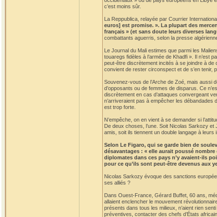
occidentaux » ou de pays européens en Libye est 
c’est moins sûr.
La Reppublica, relayée par Courrier International
euros] est promise. ». La plupart des mercen
français » (et sans doute leurs diverses lan
combattants aguerris, selon la presse algérienn
Le Journal du Mali estimes que parmi les Malien
touaregs fidèles à l’armée de Khadfi ». Il n’est
peut-être discrètement incités à se joindre à de
convient de rester circonspect et de s’en tenir, 
Souvenez-vous de l’Arche de Zoé, mais aussi des
d’opposants ou de femmes de disparus. Ce n’est
discrètement en cas d’attaques convergeant vers 
n’arriveraient pas à empêcher les débandades de 
est trop forte.
N’empêche, on en vient à se demander si l’attitud
De deux choses, l’une. Soit Nicolas Sarkozy et J
amis, soit ils tiennent un double langage à leurs 
Selon Le Figaro, qui se garde bien de soulev
désavantages : « elle aurait poussé nombre d
diplomates dans ces pays n’y avaient-ils poi
pour ce qu’ils sont peut-être devenus aux ye
Nicolas Sarkozy évoque des sanctions européenne
ses alliés ?
Dans Ouest-France, Gérard Buffet, 60 ans, médeci
allaient enclencher le mouvement révolutionnaire
présents dans tous les milieux, n’aient rien sen
préventives, contacter des chefs d’États africai