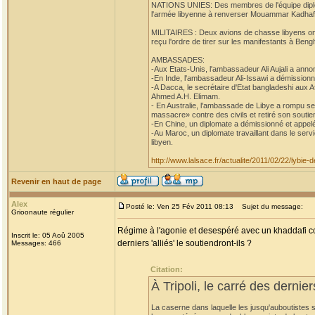
NATIONS UNIES: Des membres de l'équipe diplom
l'armée libyenne à renverser Mouammar Kadhafi,
MILITAIRES : Deux avions de chasse libyens ont at
reçu l'ordre de tirer sur les manifestants à Beng
AMBASSADES:
-Aux Etats-Unis, l'ambassadeur Ali Aujali a anno
-En Inde, l'ambassadeur Ali-Issawi a démissionn
-A Dacca, le secrétaire d'Etat bangladeshi aux 
Ahmed A.H. Elimam.
- En Australie, l'ambassade de Libye a rompu se
massacre» contre des civils et retiré son soutien
-En Chine, un diplomate a démissionné et appelé
-Au Maroc, un diplomate travaillant dans le ser
libyen.
http://www.lalsace.fr/actualite/2011/02/22/lybie
Revenir en haut de page
Alex
Posté le: Ven 25 Fév 2011 08:13
Sujet du message:
Grioonaute régulier
Régime à l'agonie et desespéré avec un khaddafi co
Inscrit le: 05 Aoû 2005
derniers 'alliés' le soutiendront-ils ?
Messages: 466
Citation:
À Tripoli, le carré des dernie
La caserne dans laquelle les jusqu'auboutistes s