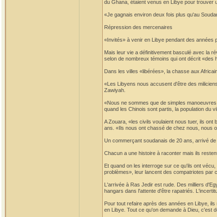
du Ghana, étaient venus en Libye pour trouver un
«Je gagnais environ deux fois plus qu'au Soudan
Répression des mercenaires
«Invités» à venir en Libye pendant des années 
Mais leur vie a définitivement basculé avec la ré
selon de nombreux témoins qui ont décrit «des h
Dans les villes «libérées», la chasse aux Africai
«Les Libyens nous accusent d'être des miliciens
Zawiyah.
«Nous ne sommes que de simples manoeuvres!», s
quand les Chinois sont partis, la population du v
A Zouara, «les civils voulaient nous tuer, ils o
ans. «Ils nous ont chassé de chez nous, nous o
Un commerçant soudanais de 20 ans, arrivé de la 
Chacun a une histoire à raconter mais ils restent
Et quand on les interroge sur ce qu'ils ont vécu,
problèmes», leur lancent des compatriotes par cr
L'arrivée à Ras Jedir est rude. Des milliers d'E
hangars dans l'attente d'être rapatriés. L'incerti
Pour tout refaire après des années en Libye, ils
en Libye. Tout ce qu'on demande à Dieu, c'est d