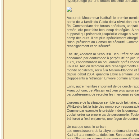
hyperprotégé par une double enceinte de hauts 
Autour de Mouammar Kadhafi, le premier cercle de
partie de la famille du Guide de la révolution, 
fils. Commandant des forces spéciales, assisté d
armée, elle peut faire beaucoup de dégâts. À con
supposé qui présentait jusqu'ici le visage ouvert
camp des durs. Il est plus spécialement chargé d
Billah, président du Conseil de sécurité. Comme
renseignement et de sécurité.
Ensuite, Abdallah al-Senoussi. Beau-frère de Mo
condamné par contumace à perpétuité en juin 19
1989, condamnation un peu oubliée après l'accord
Koussa. Ancien directeur des renseignements exté
monde occidental, reçu à la Maison-Blanche et à 
depuis début 2004, quand la Libye a entamé une 
d'opposants à l'étranger. Envoyé comme ambassa
Enfin, autre membre important de ce cercle rapp
Francophone, cet Africain est bien plus qu'un sec
particulièrement de recruter les mercenaires dans
L'urgence de la situation semble avoir fait taire, 
WikiLeaks fait la liste des nombreux responsable
Comme par exemple le président de la compagnie 
voulait créer sa propre garde personnelle. Toujo
été forcé à l'exil en janvier, une façon de contrer 
Un casque sous le turban
Les connaisseurs de la Libye se demandent si cet
Kadhafi a annoncé sa défection. Son cousin Ahm
pour l'Égypte en «signe de protestation» dénonça