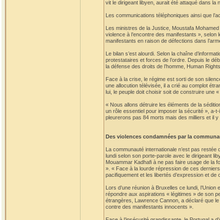
vit le dirigeant libyen, aurait été attaqué dans la
Les communications téléphoniques ainsi que l’acc
Les ministres de la Justice, Moustafa Mohamed A
violence à l’encontre des manifestants », selon l
manifestants en raison de défections dans l’arm
Le bilan s’est alourdi. Selon la chaîne d’informat
protestataires et forces de l’ordre. Depuis le dé
la défense des droits de l’homme, Human Rights
Face à la crise, le régime est sorti de son silen
une allocution télévisée, il a crié au complot ét
lui, le peuple doit choisir soit de construire une 
« Nous allons détruire les éléments de la sédition
un rôle essentiel pour imposer la sécurité », a-t
pleurerons pas 84 morts mais des milliers et il y
Des violences condamnées par la communau
La communauté internationale n’est pas restée d
lundi selon son porte-parole avec le dirigeant l
Mouammar Kadhafi à ne pas faire usage de la for
». « Face à la lourde répression de ces derniers
pacifiquement et les libertés d’expression et de
Lors d’une réunion à Bruxelles ce lundi, l’Union
répondre aux aspirations « légitimes » de son p
étrangères, Lawrence Cannon, a déclaré que le
contre des manifestants innocents ».
Face à l’insécurité grandissante, le Portugal a d