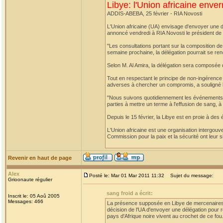
Libye: l'Union africaine enver
ADDIS-ABEBA, 25 février - RIA Novosti
L'Union africaine (UA) envisage d'envoyer une dél
annoncé vendredi à RIA Novosti le président de 
"Les consultations portant sur la composition de 
semaine prochaine, la délégation pourrait se rend
Selon M. Al Amira, la délégation sera composée 
Tout en respectant le principe de non-ingérence d
adverses à chercher un compromis, a souligné le
"Nous suivons quotidiennement les événements e
parties à mettre un terme à l'effusion de sang, à
Depuis le 15 février, la Libye est en proie à de
L'Union africaine est une organisation intergouve
Commission pour la paix et la sécurité ont leur 
Revenir en haut de page
Alex
Posté le: Mar 01 Mar 2011 11:32
Sujet du message:
Grioonaute régulier
sang froid a écrit:
Inscrit le: 05 Aoû 2005
Messages: 466
La présence supposée en Libye de mercenaires d'
décision de l'UA d'envoyer une délégation pour ré
pays d'Afrique noire vivent au crochet de ce fou