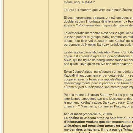
même jusqu’à MAM ?
Faudra-t-il attendre que WikiLeaks nous éclair
Si des mercenaires africains ont été envoyés en
doublerait d’un Tripoligate difficile à gérer. La 
au juste ? Pour éviter des risques de montée de
La démocratie mercantile n’est pas la ligne idéo
le laisse penser le groupe Marly, comme les mili
doute, peut-être, voire assurément Kadhafi qui s
personnels de Nicolas Sarkozy, président autist
La démission d’une Michèle Alliot-Marie, d’un Olli
cause est entendue après les démonstrations d’o
MAM, qui fait figure de bourguibiste ralliée au 
pas qu’en Libye qu’on trouve des mercenaires :
Selon Jeune Afrique, qui s’appuie sur les déclara
Kaddafi, il faut commencer par cette région, » es
coopérer avec la France, a rappelé Alain Juppé, 
dédommagements pour la présence de l’armée fr
sûrement joint au téléphone son mentor pour imp
Pour le moment, Nicolas Sarkozy fait les gros 
nigériennes, appuyées par une logistique et des 
le moment, Kadhafi cause, Sarkozy cause. Et se c
chance » ? Mais, tiens, comme au Kosovo, on pou
Actualisation (vendredi 25, 23:00)
La chaîne Al Jazeera a fait ce soir état d'u
d'information voulant que des mercenaires 
allégations qui pourraient mettre en danger
mercenaires tchadiens, il n'y a pas de Tchad