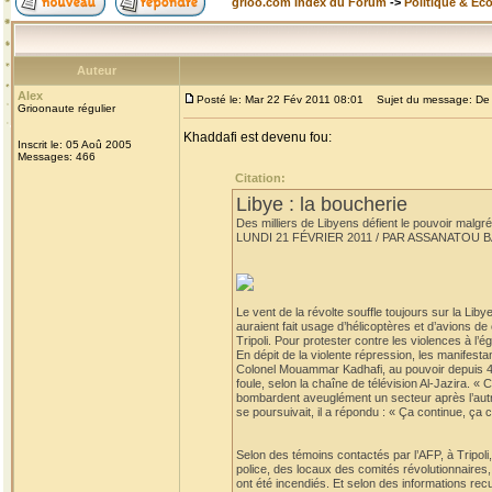
grioo.com Index du Forum
->
Politique & Ec
Auteur
Alex
Posté le: Mar 22 Fév 2011 08:01
Sujet du message: De l'
Grioonaute régulier
Khaddafi est devenu fou:
Inscrit le: 05 Aoû 2005
Messages: 466
Citation:
Libye : la boucherie
Des milliers de Libyens défient le pouvoir malgré
LUNDI 21 FÉVRIER 2011 / PAR ASSANATOU 
Le vent de la révolte souffle toujours sur la Liby
auraient fait usage d’hélicoptères et d’avions d
Tripoli. Pour protester contre les violences à l’
En dépit de la violente répression, les manifest
Colonel Mouammar Kadhafi, au pouvoir depuis 42 a
foule, selon la chaîne de télévision Al-Jazira. «
bombardent aveuglément un secteur après l’autre.
se poursuivait, il a répondu : « Ça continue, ça c
Selon des témoins contactés par l’AFP, à Tripoli
police, des locaux des comités révolutionnaires, la
ont été incendiés. Et selon des informations recu