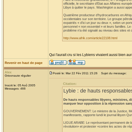
officielle, le secrétaire d’Etat aux Affaires eu
Libye à quitter le pays. Washington a aussi appe
Quatrième producteur d’hydrocarbures en Afrique
occidentales sur son territoire. Le groupe pétro
expatriés « d’ici un jour ou deux », selon un po
personnel « non essentiel » et leurs familles. L
problème n’a été signalé au niveau des sites et 
http://www.afrik.com/article22108.html
Qui l'aurait cru si les Lybiens vivaient aussi bien aur
Revenir en haut de page
Alex
Posté le: Mar 22 Fév 2011 15:26
Sujet du message:
Grioonaute régulier
Citation:
Inscrit le: 05 Aoû 2005
Messages: 466
Lybie : de hauts responsables
De hauts responsables libyens, ministres, 
marquer leur opposition à la répression san
GOUVERNEMENT: Le ministre de la Justice, Moust
manifestants, rapporte lundi le journal libyen Qu
LIGUE ARABE: Le représentant permanent de la L
révolution» et protester «contre les actes de rép