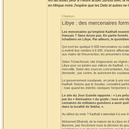
les fait assez peur à l'heure actuel.Surtout avec la 
en Afrique noire.J'espère que les Debi et autres ne 
Citation:
Libye : des mercenaires form
Les mercenaires qu’emploie Kadhafi essentiel
français ? Sans doute pas. En partie formés
tchadiens en Libye. Par ailleurs, le quotidi
Qui sont les quelque 6 000 mercenaires ou solda
a estimé leur nombre à 6 000, d’autres affluerai
aux mains de l’insurrection, les prisonniers tch
Selon Tchad Actuel, site d’opposants au régime d’
Libye pour se joindre aux milices de Kadhafi. « 
merveille. Selon des sources concordantes, Kad
demande ; par contre, ils autorisent les soudana
Le gouvernement soudanais, en proie à une vive 
Kadhafi. Notons que le Soudan, considéré parfoi
: mais quand les intérêts claniques l’emportent 
Le site du Jour Guinée rapporte : « Les prés
par les « émissaires » du guide ; tous ont r
centaines de militaires guinéens a avoir qui
dans la localité de Sebha. ».
Au début du mois ? Kadhafi s’attendait-il à une é
Mohamed Elhamdi, de la maison de la Libye en Esp
libyenne, pas forcément sous la décision du gou